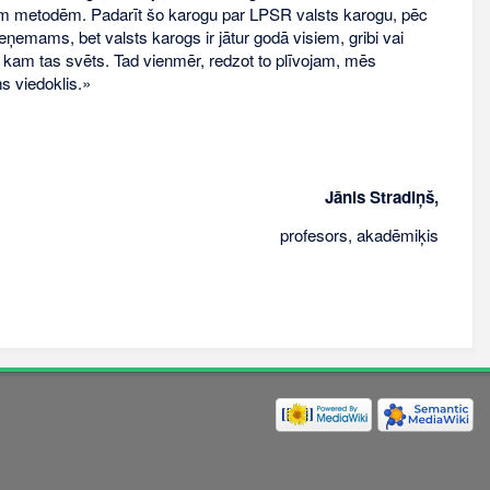
jām metodēm. Padarīt šo karogu par LPSR valsts karogu, pēc
mams, bet valsts karogs ir jātur godā visiem, gribi vai
, kam tas svēts. Tad vienmēr, redzot to plīvojam, mēs
s viedoklis.»
Jānis Stradiņš,
profesors, akadēmiķis