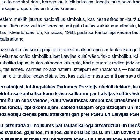
ka to nedrīkst darīt, karogs jau ir folklorizējies. Iegājis tautā savā tr
eliskajās proporcijās un tīrajās krāsās.
tviešiem meklēt jaunus nacionālus simbolus, kas nesaistītos ar «buržu
ano. Taču diez vai šādi ierosinājumi gūtu tautas vairākuma atbalstu, 
autas likteņstundās, un, kā rādās, 1988. gada sarkanbaltajā vasarā tau
baltsarkano.
 izkristalizējās koncepcija atzīt sarkanbaltsarkano par tautas karogu 
viešu nacionālo simboliku, bet Latvijas kultūrvēsturisko simboliku, kā 
mbolika tapusi tautas atmodas laikmetā, kad pirmoreiz radies jēdziens 
 tas līdzētu vairīties no apzinātiem uztiepumiem (nacionāls — nacionā
i arī citu tautību iedzīvotājus, tos, kas uzlūko mūsu zemīti par savu d
rosinājusi, lai Augstākās Padomes Prezidijs oficiāli deklarē, ka 
eidotu sarkanbaltsarkano krāsu salikumu par Latvijas kultūrvēstur
mīšu un citos veidos; kultūrvēsturiskās simbolikas priekšmetu 
ūras fondu; izpildkomitejām, sabiedriskajām organizācijām un ma
edzīvotāju cieņas pilnu attieksmi gan pret PSRS un Latvijas PSR 
 jāizstrādā arī nolikums par tautas karoga aizsardzību un lietošan
s svētkos, gājienos, mītiņos, demonstrācijās u. tml. un uzvilkt
d saskaņā ar nolikumu paredzēta PSRS un Latvijas PSR valsts ka