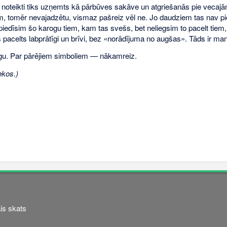
ā noteikti tiks uzņemts kā pārbūves sakāve un atgriešanās pie veca
omēr nevajadzētu, vismaz pašreiz vēl ne. Jo daudziem tas nav pieņe
piedīsim šo karogu tiem, kam tas svešs, bet neliegsim to pacelt tiem
 pacelts labprātīgi un brīvi, bez «norādījuma no augšas». Tāds ir man
ogu. Par pārējiem simboliem — nākamreiz.
kos.)
is skats