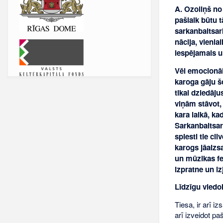
A. Ozoliņš no
pašlaik būtu t
sarkanbaltsark
nācija, vienlai
iespējamais un
Vēl emocionāl
karoga gāju šo
tikai dziedāju
viņām stāvot,
kara laikā, k
Sarkanbaltsark
spiesti tie ci
karogs jāaizsa
un mūzikas fes
izpratne un i
Līdzīgu viedok
Tiesa, ir arī i
arī izveidot pa