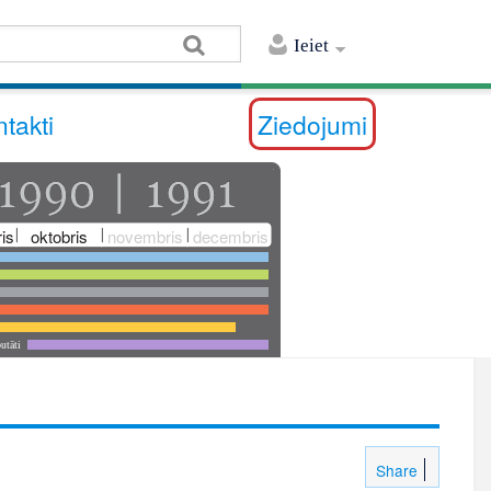
Ieiet
takti
Ziedojumi
is
oktobris
novembris
decembris
utāti
Share