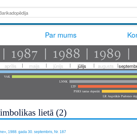
Par mums
Kon
aprīlis
maijs
jūnijs
jūlijs
augusts
septembr
VAK
LNNK
LTF
PSRS tautas deputāti
LR Augstākās Padomes dep
imbolikas lietā (2)
e», 1988. gada 30. septembris, Nr. 187