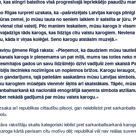
u, kas stingri balstītos visā progresīvajā iepriekšējo paaudžu ma
o Rīgas turpretī uzskata, ka «pašreizējais Latvijas karogs pilnīgi
jūras zemei, jo mūsu tauta no seniem laikiem ir saistīta ar jūru. 
vienai citai valstij. Pēc maniem ieskatiem, mūsu karogs ir vissm
jadzīgs tāds karogs, kas līdzīgs citu valstu karogiem. Neviena 
itu, kāda ir viņas kolēģei. Seno karogu atstāsim muzejā.»
aviņu ģimene Rīgā raksta: «Pieņemot, ka daudziem mūsu tautie
kanais karogs ir pieņemams un pat mīļš, mums tas toties neko 
esmitajos gados un savu līdzšinējo dzīvi vadījuši zem skaistā P
 bijis liecinieks nozīmīgos un nopietnos brīžos. Karogu ieraugot
n gandarījums, tajā patiešām saskatāms mūsu Latvijas simbols.
u karogiem mūsējais vienmēr šķitis arī skaistākais. Tāpēc, mūsu
anbaltsarkanā kā nacionālā etnogrāfijā saņemta simbola atzīšan
bet nekādā gadījumā par mūsu valsts karogu.»
zsaka arī republikas cittautību pilsoņi, gan neiebilstot pret sarkanbal
olu.
rāvs rakstītāju skaits kategoriski iebilst pret sarkanbaltsarkanā karo
 karoga kārtā pavisam citu motīvu dēļ: republikai vēl nav reālas suvere