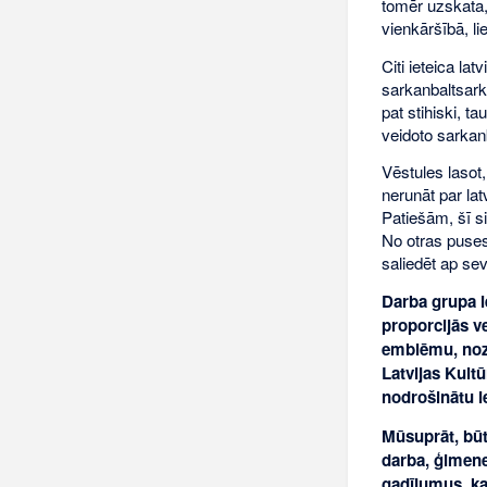
tomēr uzskata, 
vienkāršībā, li
Citi ieteica la
sarkanbaltsark
pat stihiski, t
veidoto sarkan
Vēstules lasot,
nerunāt par lat
Patiešām, šī si
No otras puses,
saliedēt ap sev
Darba grupa ie
proporcijās v
emblēmu, nozī
Latvijas Kult
nodrošinātu i
Mūsuprāt, būtu
darba, ģimene
gadījumus, ka