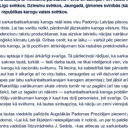
 Līgo svētkos, Dziesmu svētkos, Jaungadā, ģimenes svinībās (kāzā
) republikas karogu valsts svētkos.
i sarkanbaltsarkanais karogs reāli ieies visu Padomju Latvijas pilsoņ
bols. Lai tas varētu notikt, pārdomāti jāizskaidro karoga vēsture, filoz
ndenciozu rakstu producēšanas, kas aizskar latviešu nācijas vairāku
loģisko klimatu Latvijā. Gribas cerēt, ka ar laiku — varbūt pēc pieci
lsts karogu, ja tā pozitīvam atrisinājumam būs radušies priekšnoteik
 aptauja ir bijusi ārkārtīgi svarīga. Tā pārliecinoši rādījusi, ka sar
 saknes tautā, turklāt — tieši darba tautā, ne tikai inteliģencē vien, 
 karogu kā nacionālu svētumu. Tā liecina, ka sabiedrībā tiek pārvarēta b
 kaut kas ir atkarīgs arī no viņu balss, neraugoties uz vēl dažuviet 
apas par labu sarkanbaltsarkanajam karogam atņemtas); bet jābūt arī i
. Rakstītāju vairākumam skats vērsts tomēr ne uz pagātni (arī tas vajad
tiski), bet uz tagadni un nākotni — sarkanbaltsarkanā karoga problēma
tītāju vairākumam karogs ir kaut kas dziļi personisks, ļoti svarīgs. 
aceļas kā svētums, kā tautas sirdsapziņa, kā nāciju un zemi vienojošs
ka tautas viedoklis palīdzēs Augstākās Padomes Prezidijam pieņemt pa
domei. «Lai kā, bet šķietami neiespējamais ir noticis, un par to pal
ntra vadošais līdzstrādnieks J. Sedols, «kas attiecas uz sarkanbaltsa