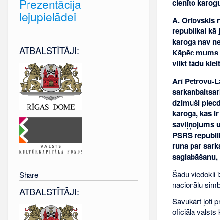
Prezentācija
cienīto karog
lejupielādei
A. Orlovskis n
republikai kā 
karoga nav ne
ATBALSTĪTĀJI:
Kāpēc mums va
vilkt tādu kle
Arī Petrovu-L
sarkanbaltsar
dzimuši piecd
karoga, kas ir
saviļņojums u
PSRS republik
runa par sark
saglabāšanu, 
Šādu viedokli i
Share
nacionālu simb
ATBALSTĪTĀJI:
Savukārt ļoti p
oficiāla valsts