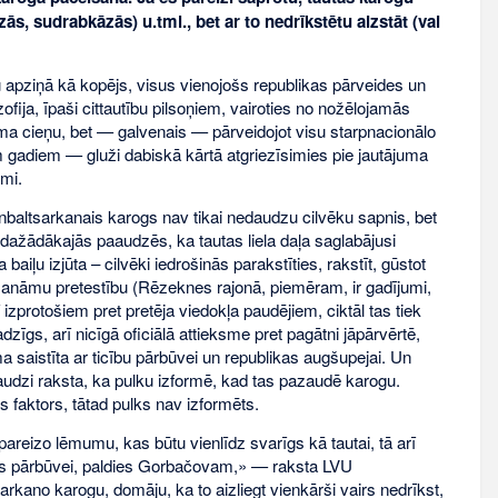
s, sudrabkāzās) u.tml., bet ar to nedrīkstētu aizstāt (vai
u apziņā kā kopējs, visus vienojošs republikas pārveides un
ofija, īpaši cittautību pilsoņiem, vairoties no nožēlojamās
ma cieņu, bet — galvenais — pārveidojot visu starpnacionālo
em gadiem — gluži dabiskā kārtā atgriezīsimies pie jautājuma
umi.
kanbaltsarkanais karogs nav tikai nedaudzu cilvēku sapnis, bet
visdažādākajās paaudzēs, ka tautas liela daļa saglabājusi
aiļu izjūta – cilvēki iedrošinās parakstīties, rakstīt, gūstot
samanāmu pretestību (Rēzeknes rajonā, piemēram, ir gadījumi,
zprotošiem pret pretēja viedokļa paudējiem, ciktāl tas tiek
zīgs, arī nicīgā oficiālā attieksme pret pagātni jāpārvērtē,
 saistīta ar ticību pārbūvei un republikas augšupejai. Un
Daudzi raksta, ka pulku izformē, kad tas pazaudē karogu.
 faktors, tātad pulks nav izformēts.
reizo lēmumu, kas būtu vienlīdz svarīgs kā tautai, tā arī
dies pārbūvei, paldies Gorbačovam,» — raksta LVU
rkano karogu, domāju, ka to aizliegt vienkārši vairs nedrīkst,