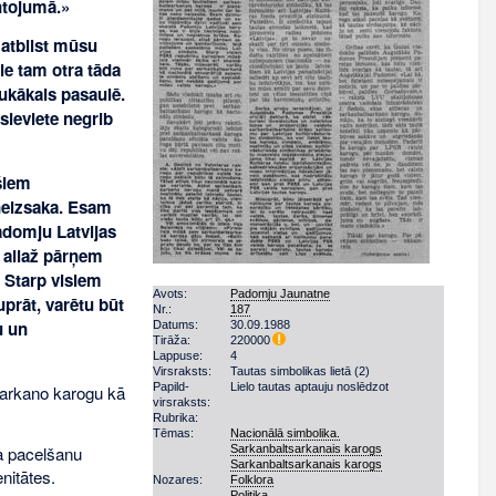
ntojumā.»
 atbilst mūsu
Pie tam otra tāda
ukākais pasaulē.
sieviete negrib
šiem
neizsaka. Esam
adomju Latvijas
, allaž pārņem
 Starp visiem
Avots:
Padomju Jaunatne
prāt, varētu būt
Nr.:
187
u un
Datums:
30.09.1988
Tirāža:
220000
Lappuse:
4
Virsraksts:
Tautas simbolikas lietā (2)
Papild­
Lielo tautas aptauju noslēdzot
tsarkano karogu kā
virsraksts:
Rubrika:
Tēmas:
Nacionālā simbolika.
Sarkanbaltsarkanais karogs
ga pacelšanu
Sarkanbaltsarkanais karogs
nitātes.
Nozares:
Folklora
Politika