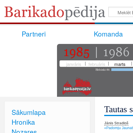
Partneri
Komanda
janvāris
februāris
marts
Helsinki-86
Tautas s
Sākumlapa
Hronika
Jānis Stradiņš
«Padomju Jaunatn
Nozares