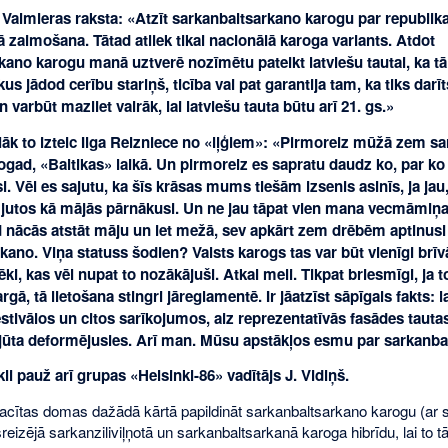
 Valmieras raksta: «Atzīt sarkanbaltsarkano karogu par republik
ā zaimošana. Tātad atliek tikai nacionālā karoga variants. Atdot
ano karogu manā uztverē nozīmētu pateikt latviešu tautai, ka tā t
kus jādod cerību stariņš, ticība vai pat garantija tam, ka tiks darīt
 varbūt mazliet vairāk, lai latviešu tauta būtu arī 21. gs.»
āk to izteic Ilga Reizniece no «lļģiem»: «Pirmoreiz mūžā zem s
gad, «Baltikas» laikā. Un pirmoreiz es sapratu daudz ko, par ko 
si. Vēl es sajutu, ka šīs krāsas mums tiešām izsenis asinīs, ja ja
 jutos kā mājās pārnākusi. Un ne jau tāpat vien mana vecmāmiņa,
ad nācās atstāt māju un iet mežā, sev apkārt zem drēbēm aptinusi
ano. Viņa statuss šodien? Valsts karogs tas var būt vienīgi brīvā,
lvēki, kas vēl nupat to nozākājuši. Atkal meli. Tikpat briesmīgi, 
rgā, tā lietošana stingri jāreglamentē. Ir jāatzīst sāpīgais fakts:
tivālos un citos sarīkojumos, aiz reprezentatīvās fasādes tautas v
zjūta deformējusies. Arī man. Mūsu apstākļos esmu par sarkanba
li pauž arī grupas «Helsinki-86» vadītājs J. Vidiņš.
zsacītas domas dažādā kārtā papildināt sarkanbaltsarkano karogu (ar si
šreizējā sarkanziliviļņotā un sarkanbaltsarkanā karoga hibrīdu, lai to t