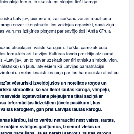
adicionālajā formā, tā skaistums slēpjas tieši karoga
āzisko Latviju», piemēram, zaļi sarkanu vai arī modificētu
karogu nevar «konstruēt», tas veidojas organiski, savā ziņā
tas vairums izšķīries pieņemt par savējo tieši Anša Cīruļa
līdzās oficiālajam valsts karogam. Turklāt pareizāk būtu
tas formulēts arī Latvijas Kultūras fonda prezidija atzinumā.
«Latvija», un to nevar uzskatīt par tīri etnisku simbolu vien.
listisks) un ļautu latviešiem kā Latvijas pamatnācijai
zimteni un vēlas iesaistīties cīņā par tās harmonisku attīstību.
atzīst vēsturiski izveidojušos un noteiktos toņos un
isku simboliku, ko var lietot tautas karoga, vimpeļu,
masveida izgatavošana pieļaujama tikai saziņā ar
su informācijas līdzekļiem jāveic pasākumi, kas
valsts karogiem, gan pret Latvijas tautas karogu.
as kārtību, lai to varētu netraucēti nest valsts, tautas,
 pie mājām svinīgos gadījumos, izņemot vietas un
roga pacelšana. Ja es pareizi saprotu, tautas karogu