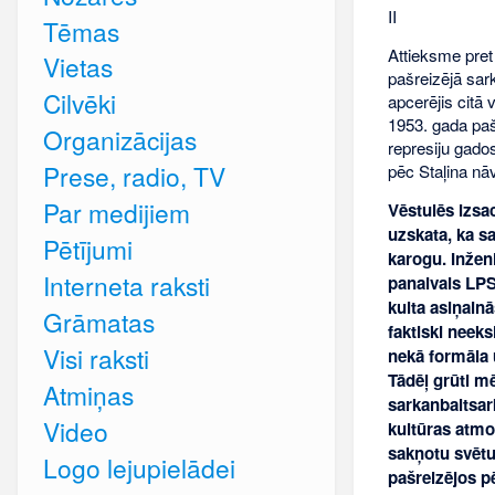
II
Tēmas
Attieksme pret
Vietas
pašreizējā sark
Cilvēki
apcerējis citā 
1953. gada paš
Organizācijas
represiju gados
Prese, radio, TV
pēc Staļina nāv
Par medijiem
Vēstulēs izsac
uzskata, ka sa
Pētījumi
karogu. Inženi
Interneta raksti
panaivais LPS
kulta asiņainā
Grāmatas
faktiski neeks
Visi raksti
nekā formāla 
Tādēļ grūti m
Atmiņas
sarkanbaltsar
Video
kultūras atmod
sakņotu svētu
Logo lejupielādei
pašreizējos p