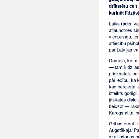
drīkstētu celt
karināt līdzās
Laiks rādīs, va
atjaunotnes sim
vienpusīgu, te
attiecību psiho
par Latvijas va
Domāju, ka mūsu
— tam ir dziļas
priekšstatu par
pārliecību, ka
kad paraksta l
izteikts godīgi
jāskatās dialek
beidzot — raks
Karogs atkal p
Gribas cerēt, 
Augstākajai Pa
skaitļošanas ce