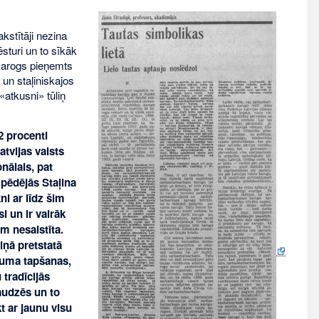
kstītāji nezina
sturi un to sīkāk
a karogs pieņemts
un staļiniskajos
«atkusni» tūliņ
2 procenti
tvijas valsts
onālais, pat
pēdējās Staļina
ni ar līdz šim
i un ir vairāk
m nesaistīta.
iņā pretstatā
kuma tapšanas,
 tradīcijās
audzēs un to
t ar jaunu visu