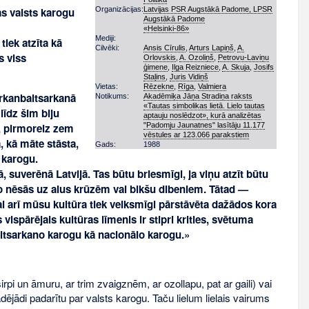
Organizācijas:
Latvijas PSR Augstākā Padome, LPSR
as valsts karogu
Augstākā Padome
«Helsinki-86»
Mediji:
iek atzīta kā
Cilvēki:
Ansis Cīrulis
,
Arturs Lapiņš
,
A.
s viss
Orlovskis
,
A. Ozoliņš
,
Petrovu-Laviņu
ģimene
,
Ilga Reizniece
,
A. Skuja
,
Josifs
Staļins
,
Juris Vidiņš
Vietas:
Rēzekne
,
Rīga
,
Valmiera
arkanbaltsarkanā
Notikums:
Akadēmiķa Jāņa Stradiņa raksts
«Tautas simbolikas lietā. Lielo tautas
līdz šim biju
aptauju noslēdzot», kurā analizētas
"Padomju Jaunatnes" lasītāju 11.177
u, pirmoreiz zem
vēstules ar 123.066 parakstiem
 kā māte stāsta,
Gads:
1988
 karogu.
 suverēnā Latvijā. Tas būtu briesmīgi, ja viņu atzīt būtu
ja to nēsās uz alus krūzēm vai bikšu dibeniem. Tātad —
 lai arī mūsu kultūra tiek veiksmīgi pārstāvēta dažādos kora
ispārējais kultūras līmenis ir stipri krities, svētuma
ltsarkano karogu kā nacionālo karogu.»
rpi un āmuru, ar trim zvaigznēm, ar ozollapu, pat ar gaili) vai
ādējādi padarītu par valsts karogu. Taču lielum lielais vairums