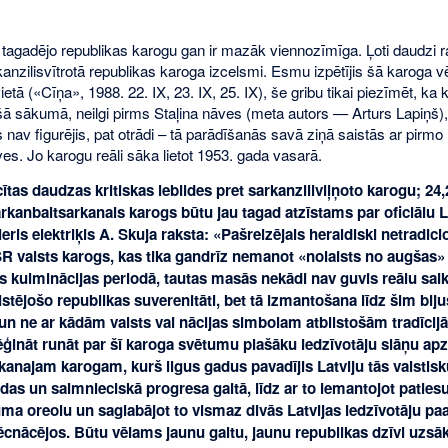
 tagadējo republikas karogu gan ir mazāk viennozīmīga. Ļoti daudzi ra
anzilisvītrotā republikas karoga izcelsmi. Esmu izpētījis šā karoga vē
vietā («Cīņa», 1988. 22. IX, 23. IX, 25. IX), še gribu tikai piezīmēt, k
ā sākumā, neilgi pirms Staļina nāves (meta autors — Arturs Lapiņš), 
 nav figurējis, pat otrādi – tā parādīšanās savā ziņā saistās ar pirmo 
es. Jo karogu reāli sāka lietot 1953. gada vasarā.
ītas daudzas kritiskas iebildes pret sarkanziliviļņoto karogu; 24,
rkanbaltsarkanais karogs būtu jau tagad atzīstams par oficiālu La
eris elektriķis A. Skuja raksta: «Pašreizējais heraldiski netradici
R valsts karogs, kas tika gandrīz nemanot «nolaists no augšas» 
s kulminācijas periodā, tautas masās nekādi nav guvis reālu saik
istējošo republikas suverenitāti, bet tā izmantošana līdz šim bijus
un ne ar kādām valsts vai nācijas simbolam atbilstošām tradīcijā
ēģināt runāt par šī karoga svētumu plašāku iedzīvotāju slāņu apz
kanajam karogam, kurš ilgus gadus pavadījis Latviju tās valstis
as un saimnieciskā progresa gaitā, līdz ar to iemantojot patiesu
ma oreolu un saglabājot to vismaz divās Latvijas iedzīvotāju pa
ēcnācējos. Būtu vēlams jaunu gaitu, jaunu republikas dzīvi uzsāk