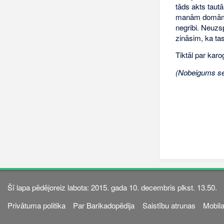
tāds akts taut
manām domām, t
negribi. Neuzs
zināsim, ka tas
Tiktāl par kar
(Nobeigums se
Šī lapa pēdējoreiz labota: 2015. gada 10. decembris plkst. 13.50.
Privātuma politika
Par Barikadopēdija
Saistību atrunas
Mobila