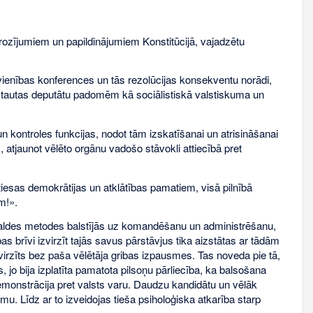
rozījumiem un papildinājumiem Konstitūcijā, vajadzētu
ienības konferences un tās rezolūcijas konsekventu norādi,
ru tautas deputātu padomēm kā sociālistiskā valstiskuma un
kontroles funkcijas, nodot tām izskatīšanai un atrisināšanai
 atjaunot vēlēto orgānu vadošo stāvokli attiecībā pret
iesas demokrātijas un atklātības pamatiem, visā pilnībā
m!».
rvaldes metodes balstījās uz komandēšanu un administrēšanu,
s brīvi izvirzīt tajās savus pārstāvjus tika aizstātas ar tādām
zvirzīts bez paša vēlētāja gribas izpausmes. Tas noveda pie tā,
, jo bija izplatīta pamatota pilsoņu pārliecība, ka balsošana
demonstrācija pret valsts varu. Daudzu kandidātu un vēlāk
. Līdz ar to izveidojas tieša psiholoģiska atkarība starp