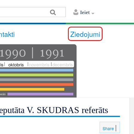
Ieiet
takti
Ziedojumi
is
oktobris
novembris
decembris
utāti
 deputāta V. SKUDRAS referāts
Share