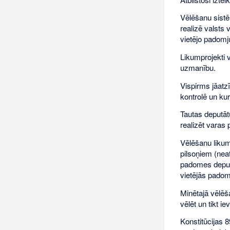
Vēlēšanu sistē
realizē valsts
vietējo padomju
Likumprojekti 
uzmanību.
Vispirms jāatz
kontrolē un kurā
Tautas deputātu
realizēt varas 
Vēlēšanu likuma
pilsoņiem (neat
padomes deputā
vietējās padome
Minētajā vēlēša
vēlēt un tikt i
Konstitūcijas 