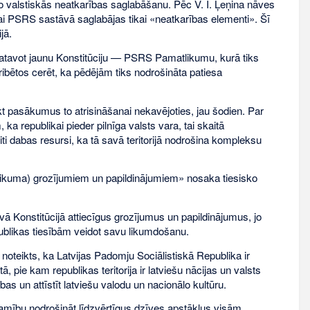
to valstiskās neatkarības saglabāšanu. Pēc V. I. Ļeņina nāves
ikai PSRS sastāvā saglabājas tikai «neatkarības elementi». Šī
jā.
 gatavot jaunu Konstitūciju — PSRS Pamatlikumu, kurā tiks
ibētos cerēt, ka pēdējām tiks nodrošināta patiesa
pasākumus to atrisināšanai nekavējoties, jau šodien. Par
a republikai pieder pilnīga valsts vara, tai skaitā
ti dabas resursi, ka tā savā teritorijā nodrošina kompleksu
tlikuma) grozījumiem un papildinājumiem» nosaka tiesisko
avā Konstitūcijā attiecīgus grozījumus un papildinājumus, jo
publikas tiesībām veidot savu likumdošanu.
s noteikts, ka Latvijas Padomju Sociālistiskā Republika ir
, pie kam republikas teritorija ir latviešu nācijas un valsts
bas un attīstīt latviešu valodu un nacionālo kultūru.
šamību nodrošināt līdzvērtīgus dzīves apstākļus visām