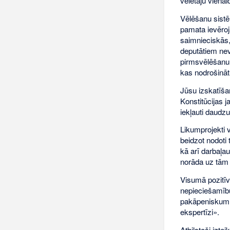
vēlētāju vienal
Vēlēšanu sistē
pamata ievēroj
saimnieciskās,
deputātiem nev
pirmsvēlēšanu 
kas nodrošinātu
Jūsu izskatīša
Konstitūcijas 
iekļauti daudzu
Likumprojekti 
beidzot nodoti 
kā arī darbaļau
norāda uz tām 
Visumā pozitīvi
nepieciešamību
pakāpeniskumu,
ekspertīzi».
Atbilstoši izte