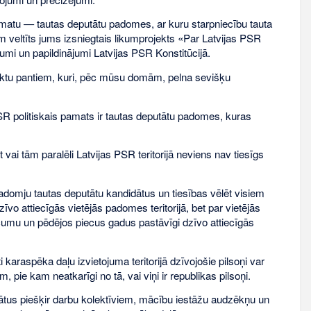
matu — tautas deputātu padomes, ar kuru starpniecību tauta
 veltīts jums izsniegtais likumprojekts «Par Latvijas PSR
jumi un papildinājumi Latvijas PSR Konstitūcijā.
jektu pantiem, kuri, pēc mūsu domām, pelna sevišķu
PSR politiskais pamats ir tautas deputātu padomes, kuras
vai tām paralēli Latvijas PSR teritorijā neviens nav tiesīgs
 padomju tautas deputātu kandidātus un tiesības vēlēt visiem
vo attiecīgās vietējās padomes teritorijā, bet par vietējās
cumu un pēdējos piecus gadus pastāvīgi dzīvo attiecīgās
 karaspēka daļu izvietojuma teritorijā dzīvojošie pilsoņi var
, pie kam neatkarīgi no tā, vai viņi ir republikas pilsoņi.
idātus piešķir darbu kolektīviem, mācību iestāžu audzēkņu un