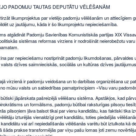
ETĒJO PADOMJU TAUTAS DEPUTĀTU VĒLĒŠANĀM
tirzāt likumprojektus par vietējo padomju vēlēšanām un attiecīgiem g
ildēt uz jautājumu, kāda ir šo likumprojektu nepieciešamība.
rms atgādināt Padomju Savienības Komunistiskās partijas XIX Vissav
 politiskās sistēmas reformas virziens ir nodrošināt neierobežotu va
 pamatam.
ina par nepieciešamu nostiprināt padomju likumdošanas, pārvaldes un 
 valsts dzīves saimnieciskās, sociālās un kultūras dzīves jautājumus,
.
šajā virzienā ir padomju veidošana un to darbības organizēšana uz pat
u no mūsu valsts un sabiedrības pamatprincipiem «Visu varu padomē
, būtiski jāpārskata pašreizējā vēlēšanu sistēma. Apstākļos, kad pā
rokrātisms un formālisms, padomju būtībai raksturīgas pilsoņu tiesība
s pilsoņiem ļāva balsot tikai par vienu kandidātu, kas faktiski tika i
lētāju izturējās vienaldzīgi pret kandidātu, toties piedalījās vēlēšanās
o kandidātu vai arī nepiedalīšanās vēlēšanās varētu būt iztulkota kā 
ā šāda prakse transformējās par viņu pašu lomas ļoti zemu novērtējumu