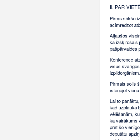
II. PAR VI
Pirms sākšu iz
acīmredzot atb
Atļaušos vispi
ka izšķirošais
pašpārvaldes
Konference atz
visus svarīgos
izpildorgāniem
Pirmais solis 
īstenojot vien
Lai to panāktu
kad uzplauka bi
vēlēšanām, kurā
ka vairākums vē
pret šo vienīg
deputātu apziņ