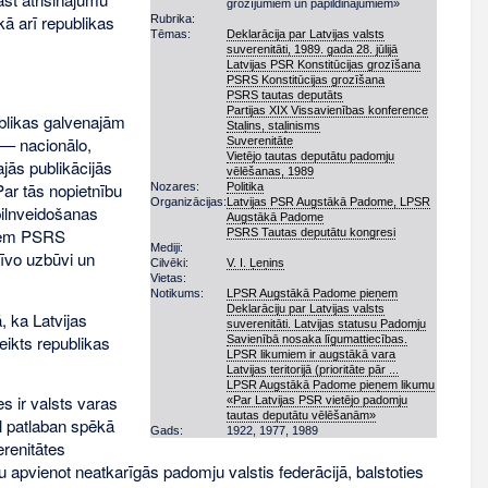
grozījumiem un papildinājumiem»
ā arī republikas
Rubrika:
Tēmas:
Deklarācija par Latvijas valsts
suverenitāti, 1989. gada 28. jūlijā
Latvijas PSR Konstitūcijas grozīšana
PSRS Konstitūcijas grozīšana
PSRS tautas deputāts
Partijas XIX Vissavienības konference
ublikas galvenajām
Staļins, staļinisms
 — nacionālo,
Suverenitāte
Vietējo tautas deputātu padomju
jās publikācijās
vēlēšanas, 1989
ar tās nopietnību
Nozares:
Politika
Organizācijas:
Latvijas PSR Augstākā Padome, LPSR
pilnveidošanas
Augstākā Padome
jiem PSRS
PSRS Tautas deputātu kongresi
Mediji:
tīvo uzbūvi un
Cilvēki:
V. I. Ļeņins
Vietas:
Notikums:
LPSR Augstākā Padome pieņem
Deklarāciju par Latvijas valsts
, ka Latvijas
suverenitāti. Latvijas statusu Padomju
eikts republikas
Savienībā nosaka līgumattiecības.
LPSR likumiem ir augstākā vara
Latvijas teritorijā (prioritāte pār ...
LPSR Augstākā Padome pieņem likumu
s ir valsts varas
«Par Latvijas PSR vietējo padomju
tautas deputātu vēlēšanām»
l patlaban spēkā
Gads:
1922
,
1977
,
1989
renitātes
 apvienot neatkarīgās padomju valstis federācijā, balstoties