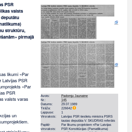
jas PSR
ikas valsts
 deputātu
matlikuma)
u struktūru,
lēšanām» pirmajā
kas likumi «Par
r Latvijas PSR
kumprojekts «Par
ijas PSR
Avots:
Padomju Jaunatne
as valsts varas
Nr.:
145
Datums:
29.07.1989
Tirāža:
226642
Lappuse:
1
kcijas un
Virsraksts:
Latvijas PSR tieslietu ministra PSRS
ikumprojektiem.
tautas deputāta V. SKUDRAS referāts
Papild­
Par likumu projektiem «Par Latvijas
virsraksts:
PSR Konstitūcijas (Pamatlikuma)
st atrisinājumu