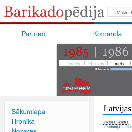
Partneri
Komanda
janvāris
februāris
marts
Helsinki-86
Latvija
Sākumlapa
Hronika
Viktors Skudra
«Padomju Jaunatne
Nozares