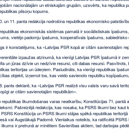
ojošām nacionālajām un etniskajām grupām, uzsvērts, ka republika pauž
republikas pilsoņu kopums.
10. un 11. panta redakcija nodrošina republikas ekonomisko patstāvīb
 republikas ekonomiskās sistēmas pamatā ir sociālistiskais īpašum
šums, vietējo padomju īpašums, kooperatīvais īpašums, sabiedrisko o
gs ir konstatējums, ka «Latvijas PSR kopā ar citām savienotajām rep
renitāte izpaužas atzinumā, ka vienīgi Latvijas PSR īpašumā ir zeme, t
lfa un jūras dzīvie un nedzīvie resursi, citi dabas resursi. Pasvītrots, 
blikas teritorijas un ūdeņiem. Pasludināts, ka vienīgi republikas īpaš
cības objekti, izņemot tos, kas veido savienoto republiku kopīpašumu
8. pants deklarē, ka «Latvijas PSR realizē visu valsts varu savā terit
 kopīgi ar citām savienotajām republikām».
u republikas likumdošanas varas neatkarību, Konstitūcijas 71. pantā a
ieksmi. Pašreizējā redakcija, kas nosaka, ka PSRS likumi bez kaut kādā
PSRS Konstitūcija un PSRS likumi stājas spēkā republikas teritorijā t
sā vai Augstākajā Padomē. Vienlaikus noteikts, ka ratificētā PSRS Kon
i likums ir pretrunā ar minētiem Savienības aktiem, tad darbojas pēdēj