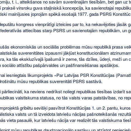
omiju, t. i., atteikšanos no savām suverēnajām tiesībām, bet gan uz 
arī praksē virsroku guva staļiniskā koncepcija, ka savienotajai republ
tiski mainījusies joprojām spēkā esošajā 1977. gada PSRS Konstitūci
putātu kongress vienprātīgi izteicies par to, ka nekavējoties jāsāk
ī federatīvās attiecības starp PSRS un savienotajām republikām, un gr
šās ekonomiskās un sociālās problēmas mūsu republikā prasa veikt 
lstiskās suverenitātes izpausmi jākļūst konstitucionālam atzinumam, k
a, ka tās ekskluzīvajā īpašumā ir zeme, tās dzīles, ūdeņi, meži un ci
sociālo attīstību pašpārvaldes un pašfinansēšanas apstākļos.
nai iesniegtais likumprojekts «Par Latvijas PSR Konstitūcijas (Pama
drošinātu mūsu republikas suverenitāti PSRS sastāvā.
pārliecināti, ka neviens nedrīkst noliegt republikas tiesības izdarīt s
epublikas valstiskuma statusa, no tās valsts varas patstāvības, no re
umprojektā gribētu sevišķi pasvītrot Konstitūcijas 1. un 2. pantu, kuro
istiska valsts un tā izveidota latviešu nācijas pašnoteikšanās rezultātā
ās vieta pasaulē, kur latviešu nācija var realizēt tās valstiskuma tiesī
vērojot mūsu republikas daudznacionālo sastāvu un atzīstot nepiecie