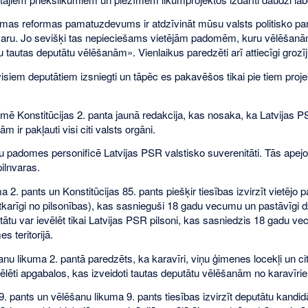
mas reformas pamatuzdevums ir atdzīvināt mūsu valsts politisko pa
 varu. Jo sevišķi tas nepieciešams vietējām padomēm, kuru vēlēšanām
 tautas deputātu vēlēšanām». Vienlaikus paredzēti arī attiecīgi grozī
visiem deputātiem izsniegti un tāpēc es pakavēšos tikai pie tiem pro
īmē Konstitūcijas 2. panta jaunā redakcija, kas nosaka, ka Latvijas 
m ir pakļauti visi citi valsts orgāni.
 padomes personificē Latvijas PSR valstisko suverenitāti. Tās apejot 
pilnvaras.
 2. pants un Konstitūcijas 85. pants piešķir tiesības izvirzīt vietējo
karīgi no pilsonības), kas sasnieguši 18 gadu vecumu un pastāvīgi dzī
tu var ievēlēt tikai Latvijas PSR pilsoni, kas sasniedzis 18 gadu ve
s teritorijā.
nu likuma 2. pantā paredzēts, ka karavīri, viņu ģimenes locekļi un citi
evēlēti apgabalos, kas izveidoti tautas deputātu vēlēšanām no karavīriem
89. pants un vēlēšanu likuma 9. pants tiesības izvirzīt deputātu kand