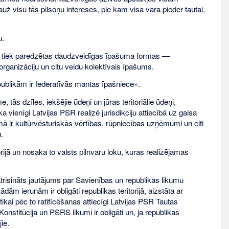
 visu tās pilsoņu intereses, pie kam visa vara pieder tautai,
u.
s, tiek paredzētas daudzveidīgas īpašuma formas —
rganizāciju un citu veidu kolektīvais īpašums.
ublikām ir federatīvās mantas īpašniece».
ās dzīles, iekšējie ūdeņi un jūras teritoriālie ūdeņi,
ka vienīgi Latvijas PSR realizē jurisdikciju attiecībā uz gaisa
umā ir kultūrvēsturiskās vērtības, rūpniecības uzņēmumi un citi
.
orijā un nosaka to valsts pilnvaru loku, kuras realizējamas
trisināts jautājums par Savienības un republikas likumu
m ierunām ir obligāti republikas teritorijā, aizstāta ar
ikai pēc to ratificēšanas attiecīgi Latvijas PSR Tautas
stitūcija un PSRS likumi ir obligāti un, ja republikas
ie.