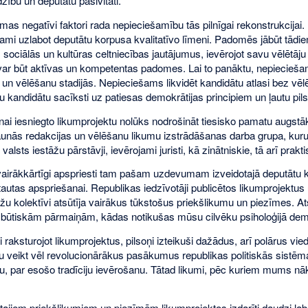
dzību un deputātu pasivitāti.
mas negatīvi faktori rada nepieciešamību tās pilnīgai rekonstrukcijai
ami uzlabot deputātu korpusa kvalitatīvo līmeni. Padomēs jābūt tādie
 sociālās un kultūras celtniecības jautājumus, ievērojot savu vēlētāj
ar būt aktīvas un kompetentas padomes. Lai to panāktu, nepieciešams
un vēlēšanu stadijās. Nepieciešams likvidēt kandidātu atlasi bez vēl
 kandidātu sacīksti uz patiesas demokrātijas principiem un ļautu pils
nai iesniegto likumprojektu nolūks nodrošināt tiesisko pamatu augstāk
jaunās redakcijas un vēlēšanu likumu izstrādāšanas darba grupa, ku
 valsts iestāžu pārstāvji, ievērojami juristi, kā zinātniskie, tā arī prak
vairākkārtīgi apspriesti tam pašam uzdevumam izveidotajā deputātu k
tautas apspriešanai. Republikas iedzīvotāji publicētos likumprojektus 
žu kolektīvi atsūtīja vairākus tūkstošus priekšlikumu un piezīmes. At
būtiskām pārmaiņām, kādas notikušas mūsu cilvēku psiholoģijā demokr
 raksturojot likumprojektus, pilsoņi izteikuši dažādus, arī polārus v
 veikt vēl revolucionārākus pasākumus republikas politiskās sistēmas
 par esošo tradīciju ievērošanu. Tātad likumi, pēc kuriem mums nāksie
iktajiem priekšlikumiem un piezīmēm likumprojektos izdarīti daudzi la