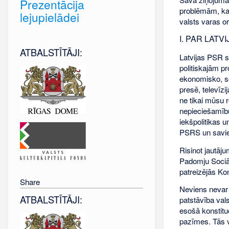
Prezentācija
problēmām, kas
lejupielādei
valsts varas o
I. PAR LATV
ATBALSTĪTĀJI:
Latvijas PSR s
politiskajām p
ekonomisko, so
presē, televīz
ne tikai mūsu r
nepieciešamīb
iekšpolitikas 
PSRS un savien
Risinot jautāju
Padomju Sociāli
patreizējās Kon
Share
Neviens nevar i
ATBALSTĪTĀJI:
patstāvība val
esošā konstitu
pazīmes. Tās vē