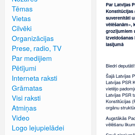
Par Latvijas 
Tēmas
Konstitūcijas
Vietas
suverenitāti 
vēlēšanām», k
Cilvēki
grozījumiem u
Organizācijas
izveidošanas 
lasījumā
Prese, radio, TV
Par medijiem
Biedri deputāti!
Pētījumi
Šajā Latvijas 
Interneta raksti
Latvijas PSR K
Grāmatas
vietējo padomj
Latvijas PSR t
Visi raksti
Konstitūcijas 
Atmiņas
orgānu struktū
Video
Augstākās Pado
vēlēšanu likum
Logo lejupielādei
Savā ziņojumā 