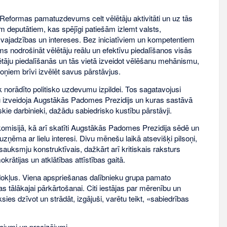
. Reformas pamatuzdevums celt vēlētāju aktivitāti un uz tās
m deputātiem, kas spējīgi patiešām izlemt valsts,
u vajadzības un intereses. Bez iniciatīviem un kompetentiem
 nodrošināt vēlētāju reālu un efektīvu piedalīšanos visās
ētāju piedalīšanās un tās vietā izveidot vēlēšanu mehānismu,
oņiem brīvi izvēlēt savus pārstāvjus.
 norādīto politisko uzdevumu izpildei. Tos sagatavojusi
ru izveidoja Augstākās Padomes Prezidijs un kuras sastāvā
tiskie darbinieki, dažādu sabiedrisko kustību pārstāvji.
omisijā, kā arī skatīti Augstākās Padomes Prezidija sēdē un
uzņēma ar lielu interesi. Divu mēnešu laikā atsevišķi pilsoņi,
sauksmju konstruktīvais, dažkārt arī kritiskais raksturs
ātijas un atklātības attīstības gaitā.
iedokļus. Viena apspriešanas dalībnieku grupa pamato
 tālākajai pārkārtošanai. Citi iestājas par mērenību un
s dzīvot un strādāt, izgājuši, varētu teikt, «sabiedrības
bojumi un precizējumi.