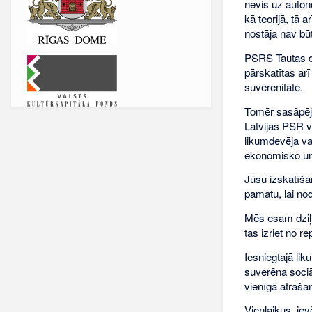
nevis uz auton
kā teorijā, tā 
nostāja nav bū
PSRS Tautas de
pārskatītas ar
suverenitāte.
Tomēr sasāpēju
Latvijas PSR va
likumdevēja var
ekonomisko un 
Jūsu izskatīša
pamatu, lai no
Mēs esam dziļi 
tas izriet no r
Iesniegtajā lik
suverēna sociāl
vienīgā atrašan
Vienlaikus, ie