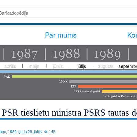
Par mums
Kon
aprīlis
maijs
jūnijs
jūlijs
augusts
septembr
VAK
LNNK
LTF
PSRS tautas deputāti
LR Augstākās Padomes dep
s PSR tieslietu ministra PSRS tautas
», 1989. gada 29. jūlijs, Nr. 145