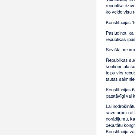
republikā dzīv
ko veido visu 
Konstitūcijas 
Pasludinot, ka
republikas īpa
Sevišķi nozīmī
Republikas suve
kontinentālā še
telpu virs repu
tautas saimnie
Konstitūcijas 6
patstāvīgi vai
Lai nodrošināt
savstarpēju att
norādījumu, ka 
deputātu kongre
Konstitūcija va