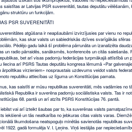
 saistītas ar Latvijas PSR suverenitāti, tautas deputātu vēlēšanām, k
rgānu struktūru un funkcijām.
IJAS PSR SUVERENITĀTI
uverenitātes atgūšana ir neapšaubāmi izvirzījusies par vienu no rep
roblēmām, kas skar valsts un sabiedriskās dzīves svarīgākās sfēras
ciālo. Pēdējo gadu laikā šī problēma pārrunāta un izanalizēta daudza
ijas un radio pārraidēs, sanāksmēs, konferencēs un citās saiešanās. P
epublikas, bet arī visas padomju federācijas turpmākajā attīstībā un 
u liecina arī PSRS Tautas deputātu kongresa lēmumā «Par galvena
un ārpolitikas virzieniem» nospraustais uzdevums veidot valsts federa
oto republiku attiecības uz līguma un Konstitūcijas pamata.
mus, kas saistīti ar mūsu republikas suverenitāti, mēs vadāmies no tā
stiskā Republika ir suverēna padomju sociālistiska valsts. Tas ir not
stitūcijas 68. pantā un arī atzīts PSRS Konstitūcijas 76. pantā.
ebilst vai arī izteikt šaubas par to, ka suverēnas valsts pamatpazīme
sts iekšienē un tās neatkarība no jebkuras citas valsts varas. Diemžē
cionālā likumdošana neatspoguļo minētās savienotās republikas suve
l 1922. gadā formulēja V. I. Ļeņins. Viņš iestājās par nepieciešamību