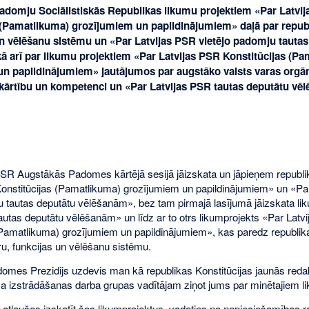
Padomju Sociālistiskās Republikas likumu projektiem «Par Latvi
 (Pamatlikuma) grozījumiem un papildinājumiem» daļā par republ
un vēlēšanu sistēmu un «Par Latvijas PSR vietējo padomju tautas
ā arī par likumu projektiem «Par Latvijas PSR Konstitūcijas (Pa
n papildinājumiem» jautājumos par augstāko valsts varas orgān
kārtību un kompetenci un «Par Latvijas PSR tautas deputātu vē
PSR Augstākās Padomes kārtējā sesijā jāizskata un jāpieņem republi
onstitūcijas (Pamatlikuma) grozījumiem un papildinājumiem» un «Pa
u tautas deputātu vēlēšanām», bez tam pirmajā lasījumā jāizskata li
autas deputātu vēlēšanām» un līdz ar to otrs likumprojekts «Par Latv
(Pamatlikuma) grozījumiem un papildinājumiem», kas paredz republik
ru, funkcijas un vēlēšanu sistēmu.
mes Prezidijs uzdevis man kā republikas Konstitūcijas jaunās reda
a izstrādāšanas darba grupas vadītājam ziņot jums par minētajiem l
atļaušos izskatīt šos likumprojektus, vadoties no nepieciešamības ra