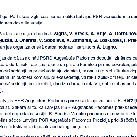
īgā, Politiskās izglītības namā, notika Latvijas PSR vienpadsmitā 
omes desmitā sesija.
 Vietas zālē ieņem biedri
J. Vagris, V. Bresis, A. Briļs, A. Gorbunovs
ukša, J. Oherins, V. Soboļevs, A. Zitmanis, G. Loskutovs, I. Pried
tijas organizatoriskā darba nodaļas instruktors
A. Lagno.
sijas darbā uzaicināti PSRS Augstākās Padomes deputāti, zinātnes darb
soru darbinieki, partijas rajonu un pilsētu komiteju pirmie sekretāri, pi
priekšsēdētāji un priekšsēdētāju vietnieki, rajonu un pilsētu Tautas d
 plāna un budžeta komisiju priekšsēdētāji, vairāku izpildkomiteju un 
priekšsēdētāji un sekretāri, daudzu darba kolektīvu, sabiedrības un La
i.
 Latvijas PSR Augstākās Padomes priekšsēdētāja vietniece
R. Bērzi
als). Sakarā ar to, ka Latvijas PSR Augstākās Padomes priekšsēdēt
bas dēļ nepiedalās sesijā, R. Bērziņa Vecāko padomes uzdevumā izte
sijas sēdes Latvijas PSR Augstākās Padomes Prezidija priekšsēdētā
 priekšlikumu deputāti vienbalsīgi pieņēma.
āta Vecāko padomes sēdē un Augstākās Padomes partijas grupas izs