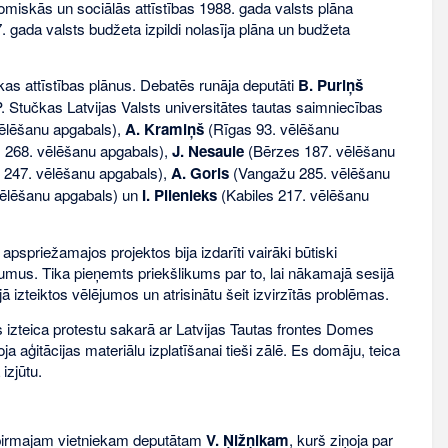
omiskās un sociālās attīstības 1988. gada valsts plāna
 gada valsts budžeta izpildi nolasīja plāna un budžeta
likas attīstības plānus. Debatēs runāja deputāti
B. Puriņš
 Stučkas Latvijas Valsts universitātes tautas saimniecības
vēlēšanu apgabals),
A. Kramiņš
(Rīgas 93. vēlēšanu
 268. vēlēšanu apgabals),
J. Nesaule
(Bērzes 187. vēlēšanu
247. vēlēšanu apgabals),
A. Goris
(Vangažu 285. vēlēšanu
ēlēšanu apgabals) un
I. Pilenieks
(Kabiles 217. vēlēšanu
pspriežamajos projektos bija izdarīti vairāki būtiski
mus. Tika pieņemts priekšlikums par to, lai nākamajā sesijā
ijā izteiktos vēlējumos un atrisinātu šeit izvirzītās problēmas.
izteica protestu sakarā ar Latvijas Tautas frontes Domes
a aģitācijas materiālu izplatīšanai tieši zālē. Es domāju, teica
izjūtu.
a pirmajam vietniekam deputātam
V. Ņižņikam
, kurš ziņoja par