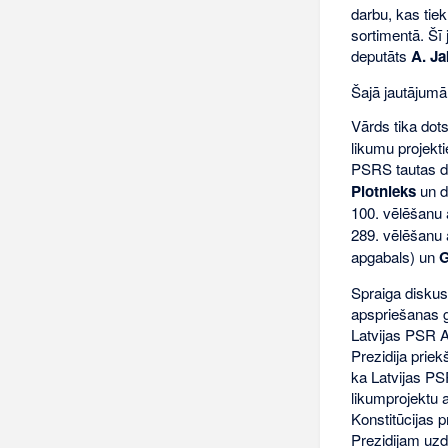
darbu, kas tie
sortimentā. Šī
deputāts
A. Ja
Šajā jautājumā
Vārds tika do
likumu projekt
PSRS tautas de
Plotnieks
un d
100. vēlēšanu 
289. vēlēšanu a
apgabals) un
G
Spraiga diskus
apspriešanas 
Latvijas PSR A
Prezidija pri
ka Latvijas P
likumprojektu 
Konstitūcijas 
Prezidijam uzd