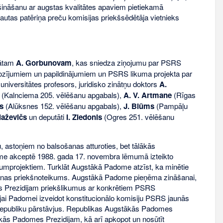
rošināšanu ar augstas kvalitātes apaviem pietiekamā
utas patēriņa preču komisijas priekšsēdētāja vietnieks
tātam
A. Gorbunovam
, kas sniedza ziņojumu par PSRS
ozījumiem un papildinājumiem un PSRS likuma projekta par
niversitātes profesors, juridisko zinātņu doktors
A.
(Kalnciema 205. vēlēšanu apgabals),
A. V. Artmane
(Rīgas
s
(Alūksnes 152. vēlēšanu apgabals),
J. Blūms
(Pampāļu
laževičs
un deputāti
I. Ziedonis
(Ogres 251. vēlēšanu
, astoņiem no balsošanas atturoties, bet tālākās
me akceptē 1988. gada 17. novembra lēmumā izteikto
mprojektiem. Turklāt Augstākā Padome atzīst, ka minētie
šanas priekšnoteikums. Augstākā Padome pieņēma zināšanai,
 Prezidijam priekšlikumus ar konkrētiem PSRS
ai Padomei izveidot konstitucionālo komisiju PSRS jaunās
to republiku pārstāvjus. Republikas Augstākās Padomes
ās Padomes Prezidijam, kā arī apkopot un nosūtīt