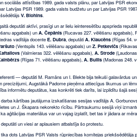
 sociālās attīstības 1989. gada valsts plānu, par Latvijas PSR ekon
 par Latvijas PSR 1989. gada valsts budžetu un par Latvijas PSR 1987.
kšsēdētājs
V. Blohins
.
aitā deputāti aktīvi, prasīgi un ar lielu ieinteresētību apsprieda repub
lēšanu apgabals) un
A. Čepānis
(Rucavas 227. vēlēšanu apgabals), P.
tedras vadītāja docente
E. Dubra
, deputāti
A. Klaucēns
(Rīgas 54. 
Paršuto
(Ventspils 143. vēlēšanu apgabals) un
Z. Petkevičs
(Rikavas
Kaftailovs
(Valmieras 322. vēlēšanu apgabals),
A. Strode
(Ļaudonas 
Kalnbērzs
(Rīgas 71. vēlēšanu apgabals),
A. Builis
(Madonas 248. v
ferenti — deputāti M. Ramāns un I. Blekte bija teikuši galavārdus un a
un precizējumi, Augstākā Padome pieņēma attiecīgus likumus un lēmu
ība informētu deputātus, kas konkrēti tiek darīts, lai izpildītu šajā ses
arba kārtības jautājuma izskatīšanas sesijas vadītājs A. Gorbunovs 
ietes un J. Škapara nekorekto rīcību. Pārtraukumu sesijā viņi izmantoj
a aģitācijas materiālus var un vajag izplatīt, bet tas ir jādara ar mēra 
deputāti un viesi ar aplausiem atbalstīja šo protestu.
tika dots Latvijas PSR Valsts rūpniecības komitejas priekšsēdētāj