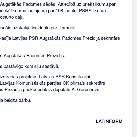
as Augstākās Padomes sēdēs. Attiecībā uz priekšlikumu par
u priekšlikumos jautājumā par 108. pantu, PSRS likuma
eturto daļu.
esošie uzskatīja incidentu par izsmeltu.
lasīja Latvijas PSR Augstākās Padomes Prezidija sekretāre
kas Augstākās Padomes Prezidijs.
s pastāvīgo komisiju sastāvā,
zstrādās projektus Latvijas PSR Konstitūcijai
atvijas Komunistiskās partijas CK pirmais sekretārs
s Prezidija priekšsēdētājs deputāts A. Gorbunovs.
a beidza darbu.
LATINFORM