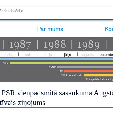
Par mums
Kon
aprīlis
maijs
jūnijs
jūlijs
augusts
septembr
VAK
LNNK
LTF
PSRS tautas deputāti
LR Augstākās Padomes dep
s PSR vienpadsmitā sasaukuma Augstā
tīvais ziņojums