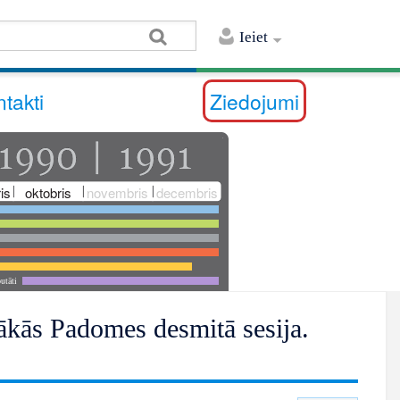
Ieiet
takti
Ziedojumi
is
oktobris
novembris
decembris
utāti
kās Padomes desmitā sesija.