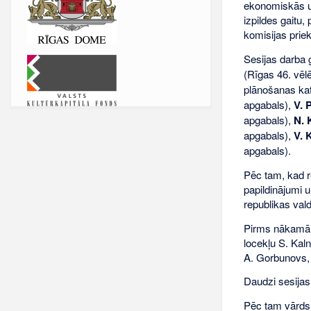
ekonomiskās un
izpildes gaitu,
komisijas prie
Sesijas darba g
(Rīgas 46. vē
plānošanas ka
apgabals),
V. 
apgabals),
N. 
apgabals),
V. 
apgabals).
Pēc tam, kad re
papildinājumi 
republikas vald
Pirms nākamā d
locekļu S. Kaln
A. Gorbunovs, k
Daudzi sesijas 
Pēc tam vārds 