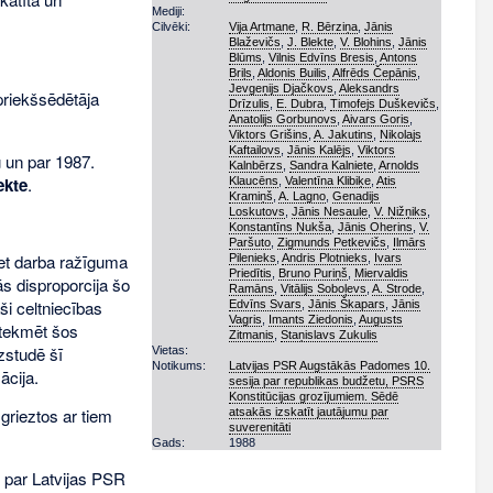
Mediji:
Cilvēki:
Vija Artmane
,
R. Bērziņa
,
Jānis
Blaževičs
,
J. Blekte
,
V. Blohins
,
Jānis
Blūms
,
Vilnis Edvīns Bresis
,
Antons
Briļs
,
Aldonis Builis
,
Alfrēds Čepānis
,
Jevgeņijs Djačkovs
,
Aleksandrs
priekšsēdētāja
Drīzulis
,
E. Dubra
,
Timofejs Duškevičs
,
Anatolijs Gorbunovs
,
Aivars Goris
,
Viktors Grišins
,
A. Jakutins
,
Nikolajs
Kaftailovs
,
Jānis Kalējs
,
Viktors
 un par 1987.
Kalnbērzs
,
Sandra Kalniete
,
Arnolds
ekte
.
Klaucēns
,
Valentīna Klibiķe
,
Atis
Kramiņš
,
A. Lagno
,
Genadijs
Loskutovs
,
Jānis Nesaule
,
V. Ņižņiks
,
Konstantīns Ņukša
,
Jānis Oherins
,
V.
Paršuto
,
Zigmunds Petkevičs
,
Ilmārs
bet darba ražīguma
Pilenieks
,
Andris Plotnieks
,
Ivars
Priedītis
,
Bruno Puriņš
,
Miervaldis
s disproporcija šo
Ramāns
,
Vitālijs Soboļevs
,
A. Strode
,
aši celtniecības
Edvīns Svars
,
Jānis Škapars
,
Jānis
Vagris
,
Imants Ziedonis
,
Augusts
etekmēt šos
Zitmanis
,
Staņislavs Zukulis
zstudē šī
Vietas:
Notikums:
Latvijas PSR Augstākās Padomes 10.
ācija.
sesija par republikas budžetu, PSRS
Konstitūcijas grozījumiem. Sēdē
grieztos ar tiem
atsakās izskatīt jautājumu par
suverenitāti
Gads:
1988
 par Latvijas PSR