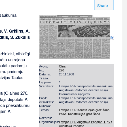
Share
sasaukuma
, V. Grišins, A.
ītis, S. Zukulis
inieki, atbildīgi
lsētu un rajonu
eputātu padomju
Avots:
Cīņa
ciemu padomju
Nr.:
270
Datums:
23.11.1988
tvijas Tautas
Tirāža:
Lappuse:
1
Virsraksts:
Latvijas PSR vienpadsmitā sasaukuma
Augstākās Padomes desmitā sesija.
ņa
(Olaines 276.
Informatīvais ziņojums
ājs deputāts A.
Papild­
Latvijas PSR vienpadsmitā sasaukuma
virsraksts:
Augstākās Padomes desmitā sesija
ica priekšlikumu
Rubrika:
jam A.
Tēmas:
Latvijas PSR Konstitūcijas grozīšana
PSRS Konstitūcijas grozīšana
Nozares:
Organizācijas:
Latvijas PSR Augstākā Padome, LPSR
katīta un
Augstākā Padome