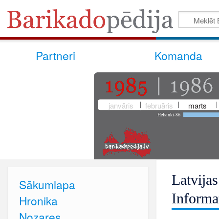
Partneri
Komanda
janvāris
februāris
marts
Helsinki-86
Latvija
Sākumlapa
Informa
Hronika
Nozares