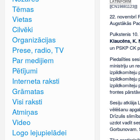
LATINFORM
Tēmas
[[CN19881123|]]
22. novembrī R
Vietas
Augstākās Pad
Cilvēki
Pulkstenis 10.
Organizācijas
Klaucēns, K. Ņ
un PSKP CK par
Prese, radio, TV
Par medijiem
Piedalīties se
ministriju un re
Pētījumi
izpildkomiteju 
izpildkomiteju
Interneta raksti
izpildkomiteju 
Grāmatas
frontes pārstāvj
Visi raksti
Sesiju atklāja
vēlēšanu apgab
Atmiņas
Drīzulis slimī
Video
uzdot vadīt se
Gorbunovam. Šo
Logo lejupielādei
Tika apstiprin