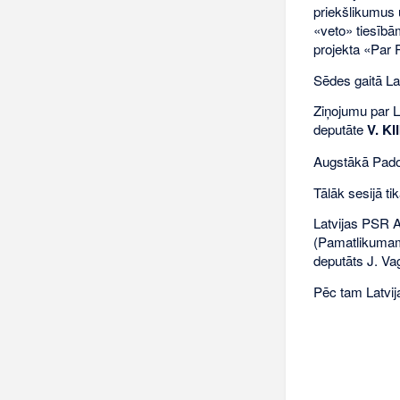
priekšlikumus 
«veto» tiesībā
projekta «Par 
Sēdes gaitā Lat
Ziņojumu par L
deputāte
V. Kl
Augstākā Padom
Tālāk sesijā t
Latvijas PSR A
(Pamatlikumam)
deputāts J. Va
Pēc tam Latvi