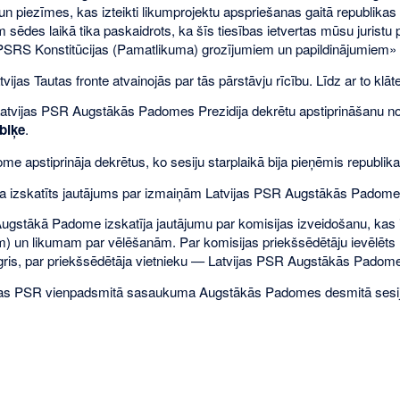
un piezīmes, kas izteikti likumprojektu apspriešanas gaitā republik
m sēdes laikā tika paskaidrots, ka šīs tiesības ietvertas mūsu jurist
PSRS Konstitūcijas (Pamatlikuma) grozījumiem un papildinājumiem» c
vijas Tautas fronte atvainojās par tās pārstāvju rīcību. Līdz ar to klāt
atvijas PSR Augstākās Padomes Prezidija dekrētu apstiprināšanu no
ibiķe
.
e apstiprināja dekrētus, ko sesiju starplaikā bija pieņēmis republi
ika izskatīts jautājums par izmaiņām Latvijas PSR Augstākās Padome
ugstākā Padome izskatīja jautājumu par komisijas izveidošanu, kas i
 un likumam par vēlēšanām. Par komisijas priekšsēdētāju ievēlēts L
gris, par priekšsēdētāja vietnieku — Latvijas PSR Augstākās Padome
jas PSR vienpadsmitā sasaukuma Augstākās Padomes desmitā sesij