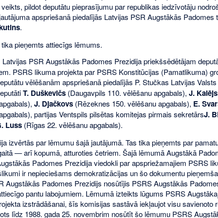
k veikts, pildot deputātu pieprasījumu par republikas iedzīvotāju nod
 jautājuma apspriešanā piedalījās Latvijas PSR Augstākās Padomes ta
kutins
.
 tika pieņemts attiecīgs lēmums.
ts Latvijas PSR Augstākās Padomes Prezidija priekšsēdētājam depu
iem. PSRS likuma projekta par PSRS Konstitūcijas (Pamatlikuma) gr
putātu vēlēšanām apspriešanā piedalījās P. Stučkas Latvijas Valsts u
eputāti
T. Duškevičs
(Daugavpils 110. vēlēšanu apgabals),
J. Kalējs
apgabals),
J. Djačkovs
(Rēzeknes 150. vēlēšanu apgabals),
E. Svar
pgabals), partijas Ventspils pilsētas komitejas pirmais sekretārs
J. B
. Luss
(Rīgas 22. vēlēšanu apgabals).
ija izvērtās par lēmumu šajā jautājumā. Tas tika pieņemts par pamatu
gaitā — arī kopumā, atturoties četriem. Šajā lēmumā Augstākā Pado
ugstākās Padomes Prezidija viedokli par apspriežamajiem PSRS liku
ekšlikumi ir nepieciešams demokratizācijas un šo dokumentu pieņem
SR Augstākās Padomes Prezidijs nosūtījis PSRS Augstākās Padomes
attiecīgo pantu labojumiem. Lēmumā izteikts lūgums PSRS Augstākaj
projekta izstrādāšanai, šīs komisijas sastāvā iekļaujot visu savieno
ots līdz 1988. gada 25. novembrim nosūtīt šo lēmumu PSRS Augstāk