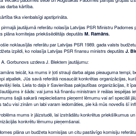
jas darba kārtība.
ārtība tika vienbalsīgi apstiprināta.
 pirmajā jautājumā referātu nolasīja Latvijas PSR Ministru Padomes 
sts plāna komitejas priekšsēdētājs deputāts
M. Ramāns.
ošie noklausījās referātu par Latvijas PSR 1989. gada valsts budžetu
žeta izpildi, ko nolasīja Latvijas PSR finansu ministrs deputāts
J. Bl
 A. Gorbunovs uzdeva J. Blektem jautājumu:
māns teicāt, ka mums ir ļoti strauji darba algas pieauguma tempi, 
i atpaliek. Jūs savā referātā nosaucāt konkrētas organizācijas, kurā
višķi liela. Liela to daļa ir Savienības pakļautības organizācijas, it īp
Jautājums ir šāds: vai jums kā finanšu ministram ir reālas iespējas i
mums šajā sakarā nepieciešams pieņemt lēmumu vai arī speciāli jāi
taču visi zinām un labi varam iedomāties, pie kā mūs novedīs šī infl
roblēma mums ir jāizstudē, lai izstrādātu konkrētus priekšlikumus un 
anizācijās konkrētu lēmumu pieņemšanai.
mes plāna un budžeta komisijas un citu pastāvīgo komisiju referātu