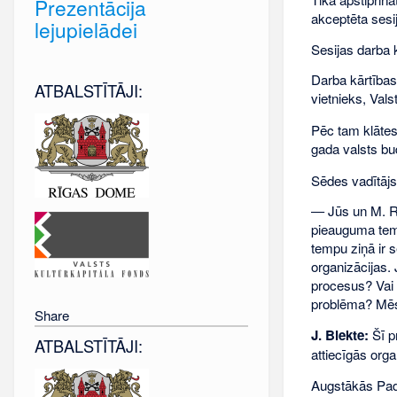
Prezentācija
akceptēta sesi
lejupielādei
Sesijas darba k
Darba kārtības
ATBALSTĪTĀJI:
vietnieks, Val
Pēc tam klātes
gada valsts bud
Sēdes vadītājs
— Jūs un M. Ra
pieauguma temp
tempu ziņā ir se
organizācijas. 
procesus? Vai 
problēma? Mēs 
Share
J. Blekte:
Šī p
ATBALSTĪTĀJI:
attiecīgās org
Augstākās Pado