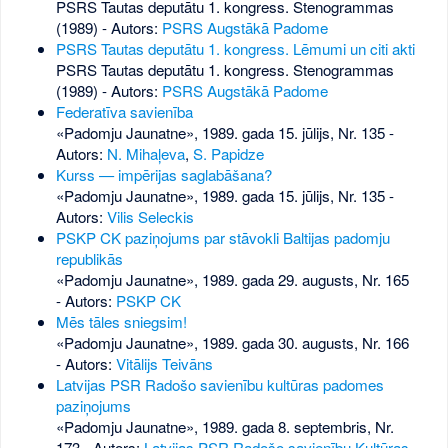
PSRS Tautas deputātu 1. kongress. Stenogrammas
(1989) - Autors:
PSRS Augstākā Padome
PSRS Tautas deputātu 1. kongress. Lēmumi un citi akti
PSRS Tautas deputātu 1. kongress. Stenogrammas
(1989) - Autors:
PSRS Augstākā Padome
Federatīva savienība
«Padomju Jaunatne», 1989. gada 15. jūlijs, Nr. 135
-
Autors:
N. Mihaļeva
,
S. Papidze
Kurss — impērijas saglabāšana?
«Padomju Jaunatne», 1989. gada 15. jūlijs, Nr. 135
-
Autors:
Vilis Seleckis
PSKP CK paziņojums par stāvokli Baltijas padomju
republikās
«Padomju Jaunatne», 1989. gada 29. augusts, Nr. 165
- Autors:
PSKP CK
Mēs tāles sniegsim!
«Padomju Jaunatne», 1989. gada 30. augusts, Nr. 166
- Autors:
Vitālijs Teivāns
Latvijas PSR Radošo savienību kultūras padomes
paziņojums
«Padomju Jaunatne», 1989. gada 8. septembris, Nr.
173
- Autors:
Latvijas PSR Radošo savienību Kultūras