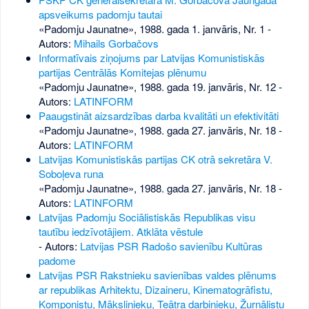
apsveikums padomju tautai
«Padomju Jaunatne», 1988. gada 1. janvāris, Nr. 1
-
Autors:
Mihails Gorbačovs
Informatīvais ziņojums par Latvijas Komunistiskās
partijas Centrālās Komitejas plēnumu
«Padomju Jaunatne», 1988. gada 19. janvāris, Nr. 12
-
Autors:
LATINFORM
Paaugstināt aizsardzības darba kvalitāti un efektivitāti
«Padomju Jaunatne», 1988. gada 27. janvāris, Nr. 18
-
Autors:
LATINFORM
Latvijas Komunistiskās partijas CK otrā sekretāra V.
Soboļeva runa
«Padomju Jaunatne», 1988. gada 27. janvāris, Nr. 18
-
Autors:
LATINFORM
Latvijas Padomju Sociālistiskās Republikas visu
tautību iedzīvotājiem. Atklāta vēstule
- Autors:
Latvijas PSR Radošo savienību Kultūras
padome
Latvijas PSR Rakstnieku savienības valdes plēnums
ar republikas Arhitektu, Dizaineru, Kinematogrāfistu,
Komponistu, Mākslinieku, Teātra darbinieku, Žurnālistu