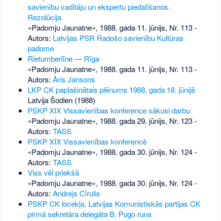
savienību vadītāju un ekspertu piedalīšanos.
Rezolūcija
«Padomju Jaunatne», 1988. gada 11. jūnijs, Nr. 113
-
Autors:
Latvijas PSR Radošo savienību Kultūras
padome
Rietumberlīne — Rīga
«Padomju Jaunatne», 1988. gada 11. jūnijs, Nr. 113
-
Autors:
Āris Jansons
LKP CK paplašinātais plēnums 1988. gada 18. jūnijā
Latvija Šodien (1988)
PSKP XIX Vissavienības konference sākusi darbu
«Padomju Jaunatne», 1988. gada 29. jūnijs, Nr. 123
-
Autors:
TASS
PSKP XIX Vissavienības konferencē
«Padomju Jaunatne», 1988. gada 30. jūnijs, Nr. 124
-
Autors:
TASS
Viss vēl priekšā
«Padomju Jaunatne», 1988. gada 30. jūnijs, Nr. 124
-
Autors:
Andrejs Cīrulis
PSKP CK locekļa, Latvijas Komunistiskās partijas CK
pirmā sekretāra delegāta B. Pugo runa