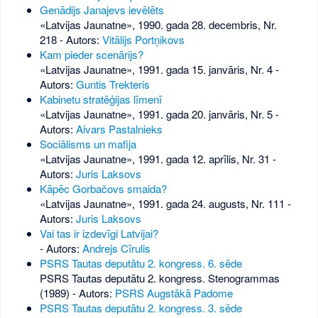
Genādijs Janajevs ievēlēts
«Latvijas Jaunatne», 1990. gada 28. decembris, Nr.
218
- Autors:
Vitālijs Portņikovs
Kam pieder scenārijs?
«Latvijas Jaunatne», 1991. gada 15. janvāris, Nr. 4
-
Autors:
Guntis Trekteris
Kabinetu stratēģijas līmenī
«Latvijas Jaunatne», 1991. gada 20. janvāris, Nr. 5
-
Autors:
Aivars Pastalnieks
Sociālisms un mafija
«Latvijas Jaunatne», 1991. gada 12. aprīlis, Nr. 31
-
Autors:
Juris Laksovs
Kāpēc Gorbačovs smaida?
«Latvijas Jaunatne», 1991. gada 24. augusts, Nr. 111
-
Autors:
Juris Laksovs
Vai tas ir izdevīgi Latvijai?
- Autors:
Andrejs Cīrulis
PSRS Tautas deputātu 2. kongress. 6. sēde
PSRS Tautas deputātu 2. kongress. Stenogrammas
(1989) - Autors:
PSRS Augstākā Padome
PSRS Tautas deputātu 2. kongress. 3. sēde