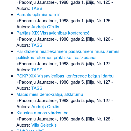
«Padomju Jaunatne», 1988. gada 1. jūlijs, Nr. 125
-
Autors:
TASS
Pamats optimismam ir
«Padomju Jaunatne», 1988. gada 1. jūlijs, Nr. 125
-
Autors:
Andrejs Cīrulis
Partijas XIX Vissavienības konferencē
«Padomju Jaunatne», 1988. gada 2. jūlijs, Nr. 126
-
Autors:
TASS
Par dažiem neatliekamiem pasākumiem mūsu zemes
politiskās reformas praktiskai realizēšanai
«Padomju Jaunatne», 1988. gada 5. jūlijs, Nr. 127
-
Autors:
TASS
PSKP XIX Vissavienības konference beigusi darbu
«Padomju Jaunatne», 1988. gada 5. jūlijs, Nr. 127
-
Autors:
TASS
Mācīsimies demokrātiju, atklātumu
«Padomju Jaunatne», 1988. gada 5. jūlijs, Nr. 127
-
Autors:
Andrejs Cīrulis
Klausies manos vārdos, bet…
«Padomju Jaunatne», 1988. gada 6. jūlijs, Nr. 128
-
Autors:
Vilis Seleckis
Pārbūves vilnī