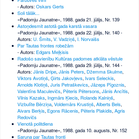
- Autors:
Oskars Gerts
Soli tālāk...
«Padomju Jaunatne», 1988. gada 21. jūlijs, Nr. 139
Astoņdesmit astotā gada karstā vasara
«Padomju Jaunatne», 1988. gada 22. jūlijs, Nr. 140
-
Autors:
U. Šmits
,
V. Vadziņš
,
I. Norvaišs
Par Tautas frontes robežām
- Autors:
Edgars Meļķisis
Radošo savienību Kultūras padomes atklāta vēstule
«Padomju Jaunatne», 1988. gada 29. jūlijs, Nr. 144
-
Autors:
Jānis Dripe
,
Jānis Peters
,
Džemma Skulme
,
Viktors Avotiņš
,
Ģirts Jakovļevs
,
Ivars Seleckis
,
Arnolds Klotiņš
,
Juris Petraškevics
,
Jāzeps Pīgoznis
,
Valentīns Maculevičs
,
Pēteris Pētersons
,
Jānis Ancītis
,
Vilnis Kazaks
,
Ingmārs Ķiecis
,
Rolands Kalniņš
,
Vizbulīte Bērziņa
,
Voldemārs Krustiņš
,
Alberts Bels
,
Aivars Berķis
,
Egons Rācenis
,
Pēteris Plakidis
,
Agris
Redovičs
Vienotā politdiena
«Padomju Jaunatne», 1988. gada 10. augusts, Nr. 152
Saruna par Tautas fronti