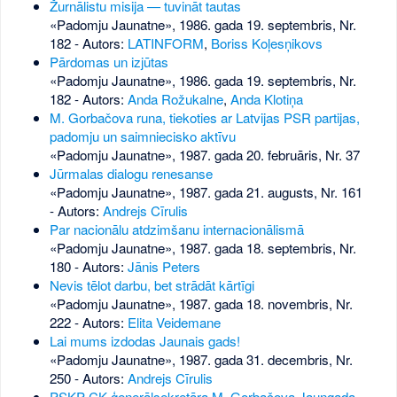
Žurnālistu misija — tuvināt tautas
«Padomju Jaunatne», 1986. gada 19. septembris, Nr.
182
- Autors:
LATINFORM
,
Boriss Koļesņikovs
Pārdomas un izjūtas
«Padomju Jaunatne», 1986. gada 19. septembris, Nr.
182
- Autors:
Anda Rožukalne
,
Anda Klotiņa
M. Gorbačova runa, tiekoties ar Latvijas PSR partijas,
padomju un saimniecisko aktīvu
«Padomju Jaunatne», 1987. gada 20. februāris, Nr. 37
Jūrmalas dialogu renesanse
«Padomju Jaunatne», 1987. gada 21. augusts, Nr. 161
- Autors:
Andrejs Cīrulis
Par nacionālu atdzimšanu internacionālismā
«Padomju Jaunatne», 1987. gada 18. septembris, Nr.
180
- Autors:
Jānis Peters
Nevis tēlot darbu, bet strādāt kārtīgi
«Padomju Jaunatne», 1987. gada 18. novembris, Nr.
222
- Autors:
Elita Veidemane
Lai mums izdodas Jaunais gads!
«Padomju Jaunatne», 1987. gada 31. decembris, Nr.
250
- Autors:
Andrejs Cīrulis
PSKP CK ģenerālsekretāra M. Gorbačova Jaungada