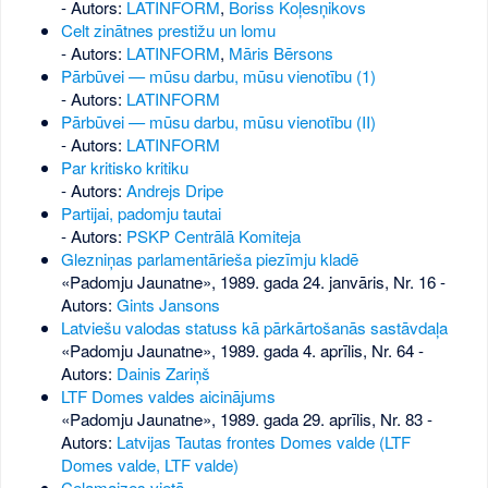
- Autors:
LATINFORM
,
Boriss Koļesņikovs
Celt zinātnes prestižu un lomu
- Autors:
LATINFORM
,
Māris Bērsons
Pārbūvei — mūsu darbu, mūsu vienotību (1)
- Autors:
LATINFORM
Pārbūvei — mūsu darbu, mūsu vienotību (II)
- Autors:
LATINFORM
Par kritisko kritiku
- Autors:
Andrejs Dripe
Partijai, padomju tautai
- Autors:
PSKP Centrālā Komiteja
Glezniņas parlamentārieša piezīmju kladē
«Padomju Jaunatne», 1989. gada 24. janvāris, Nr. 16
-
Autors:
Gints Jansons
Latviešu valodas statuss kā pārkārtošanās sastāvdaļa
«Padomju Jaunatne», 1989. gada 4. aprīlis, Nr. 64
-
Autors:
Dainis Zariņš
LTF Domes valdes aicinājums
«Padomju Jaunatne», 1989. gada 29. aprīlis, Nr. 83
-
Autors:
Latvijas Tautas frontes Domes valde (LTF
Domes valde, LTF valde)
Ceļamaizes vietā