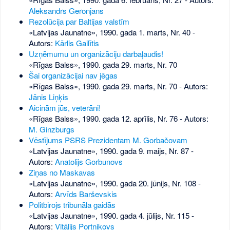
Aleksandrs Geronjans
Rezolūcija par Baltijas valstīm
«Latvijas Jaunatne», 1990. gada 1. marts, Nr. 40
-
Autors:
Kārlis Gailītis
Uzņēmumu un organizāciju darbaļaudis!
«Rīgas Balss», 1990. gada 29. marts, Nr. 70
Šai organizācijai nav jēgas
«Rīgas Balss», 1990. gada 29. marts, Nr. 70
- Autors:
Jānis Liņķis
Aicinām jūs, veterāni!
«Rīgas Balss», 1990. gada 12. aprīlis, Nr. 76
- Autors:
M. Ginzburgs
Vēstījums PSRS Prezidentam M. Gorbačovam
«Latvijas Jaunatne», 1990. gada 9. maijs, Nr. 87
-
Autors:
Anatolijs Gorbunovs
Ziņas no Maskavas
«Latvijas Jaunatne», 1990. gada 20. jūnijs, Nr. 108
-
Autors:
Arvīds Barševskis
Politbirojs tribunāla gaidās
«Latvijas Jaunatne», 1990. gada 4. jūlijs, Nr. 115
-
Autors:
Vitālijs Portņikovs