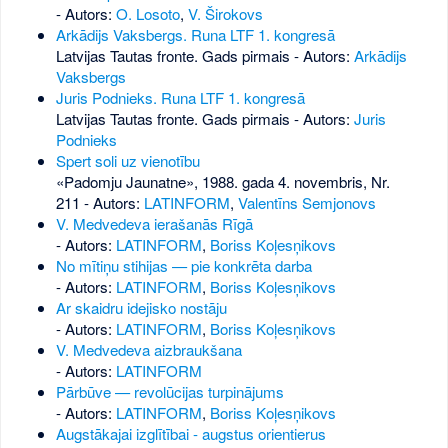
- Autors:
O. Losoto
,
V. Širokovs
Arkādijs Vaksbergs. Runa LTF 1. kongresā
Latvijas Tautas fronte. Gads pirmais - Autors:
Arkādijs
Vaksbergs
Juris Podnieks. Runa LTF 1. kongresā
Latvijas Tautas fronte. Gads pirmais - Autors:
Juris
Podnieks
Spert soli uz vienotību
«Padomju Jaunatne», 1988. gada 4. novembris, Nr.
211
- Autors:
LATINFORM
,
Valentīns Semjonovs
V. Medvedeva ierašanās Rīgā
- Autors:
LATINFORM
,
Boriss Koļesņikovs
No mītiņu stihijas — pie konkrēta darba
- Autors:
LATINFORM
,
Boriss Koļesņikovs
Ar skaidru idejisko nostāju
- Autors:
LATINFORM
,
Boriss Koļesņikovs
V. Medvedeva aizbraukšana
- Autors:
LATINFORM
Pārbūve — revolūcijas turpinājums
- Autors:
LATINFORM
,
Boriss Koļesņikovs
Augstākajai izglītībai - augstus orientierus