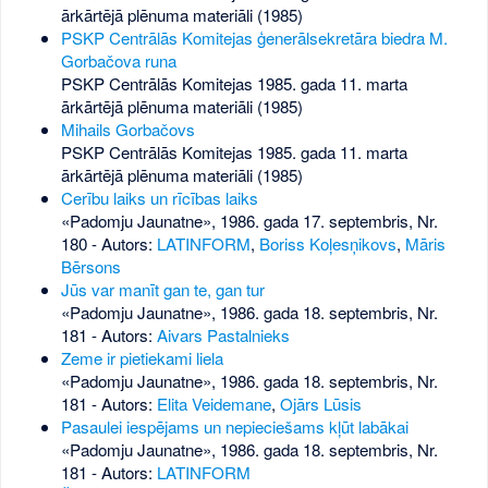
ārkārtējā plēnuma materiāli (1985)
PSKP Centrālās Komitejas ģenerālsekretāra biedra M.
Gorbačova runa
PSKP Centrālās Komitejas 1985. gada 11. marta
ārkārtējā plēnuma materiāli (1985)
Mihails Gorbačovs
PSKP Centrālās Komitejas 1985. gada 11. marta
ārkārtējā plēnuma materiāli (1985)
Cerību laiks un rīcības laiks
«Padomju Jaunatne», 1986. gada 17. septembris, Nr.
180
- Autors:
LATINFORM
,
Boriss Koļesņikovs
,
Māris
Bērsons
Jūs var manīt gan te, gan tur
«Padomju Jaunatne», 1986. gada 18. septembris, Nr.
181
- Autors:
Aivars Pastalnieks
Zeme ir pietiekami liela
«Padomju Jaunatne», 1986. gada 18. septembris, Nr.
181
- Autors:
Elita Veidemane
,
Ojārs Lūsis
Pasaulei iespējams un nepieciešams kļūt labākai
«Padomju Jaunatne», 1986. gada 18. septembris, Nr.
181
- Autors:
LATINFORM