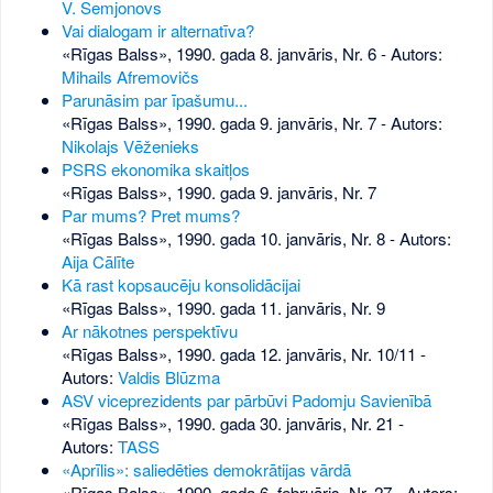
V. Semjonovs
Vai dialogam ir alternatīva?
«Rīgas Balss», 1990. gada 8. janvāris, Nr. 6
- Autors:
Mihails Afremovičs
Parunāsim par īpašumu...
«Rīgas Balss», 1990. gada 9. janvāris, Nr. 7
- Autors:
Nikolajs Vēženieks
PSRS ekonomika skaitļos
«Rīgas Balss», 1990. gada 9. janvāris, Nr. 7
Par mums? Pret mums?
«Rīgas Balss», 1990. gada 10. janvāris, Nr. 8
- Autors:
Aija Cālīte
Kā rast kopsaucēju konsolidācijai
«Rīgas Balss», 1990. gada 11. janvāris, Nr. 9
Ar nākotnes perspektīvu
«Rīgas Balss», 1990. gada 12. janvāris, Nr. 10/11
-
Autors:
Valdis Blūzma
ASV viceprezidents par pārbūvi Padomju Savienībā
«Rīgas Balss», 1990. gada 30. janvāris, Nr. 21
-
Autors:
TASS
«Aprīlis»: saliedēties demokrātijas vārdā
«Rīgas Balss», 1990. gada 6. februāris, Nr. 27
- Autors: