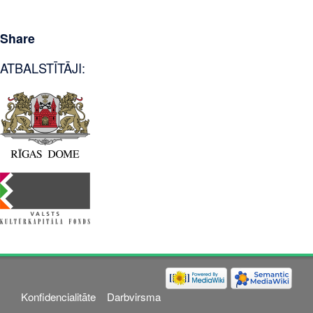
Share
ATBALSTĪTĀJI:
Konfidencialitāte
Darbvirsma