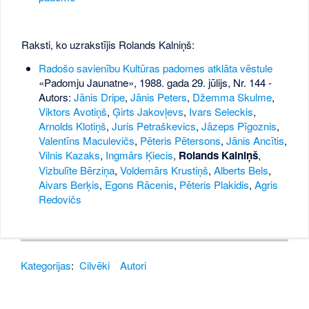
Raksti, ko uzrakstījis Rolands Kalniņš:
Radošo savienību Kultūras padomes atklāta vēstule
«Padomju Jaunatne», 1988. gada 29. jūlijs, Nr. 144
-
Autors:
Jānis Dripe
,
Jānis Peters
,
Džemma Skulme
,
Viktors Avotiņš
,
Ģirts Jakovļevs
,
Ivars Seleckis
,
Arnolds Klotiņš
,
Juris Petraškevics
,
Jāzeps Pīgoznis
,
Valentīns Maculevičs
,
Pēteris Pētersons
,
Jānis Ancītis
,
Vilnis Kazaks
,
Ingmārs Ķiecis
,
Rolands Kalniņš
,
Vizbulīte Bērziņa
,
Voldemārs Krustiņš
,
Alberts Bels
,
Aivars Berķis
,
Egons Rācenis
,
Pēteris Plakidis
,
Agris
Redovičs
Kategorijas
:
Cilvēki
Autori