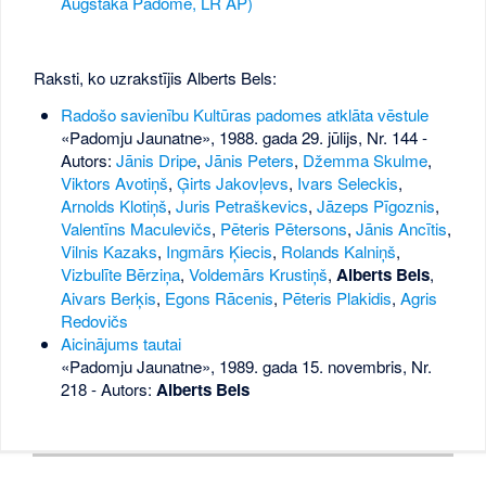
Augstākā Padome, LR AP)
Raksti, ko uzrakstījis Alberts Bels:
Radošo savienību Kultūras padomes atklāta vēstule
«Padomju Jaunatne», 1988. gada 29. jūlijs, Nr. 144
-
Autors:
Jānis Dripe
,
Jānis Peters
,
Džemma Skulme
,
Viktors Avotiņš
,
Ģirts Jakovļevs
,
Ivars Seleckis
,
Arnolds Klotiņš
,
Juris Petraškevics
,
Jāzeps Pīgoznis
,
Valentīns Maculevičs
,
Pēteris Pētersons
,
Jānis Ancītis
,
Vilnis Kazaks
,
Ingmārs Ķiecis
,
Rolands Kalniņš
,
Vizbulīte Bērziņa
,
Voldemārs Krustiņš
,
Alberts Bels
,
Aivars Berķis
,
Egons Rācenis
,
Pēteris Plakidis
,
Agris
Redovičs
Aicinājums tautai
«Padomju Jaunatne», 1989. gada 15. novembris, Nr.
218
- Autors:
Alberts Bels