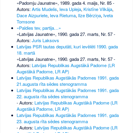
«Padomju Jaunatne», 1989. gada 4. maijs, Nr. 85
-
Autors:
Artis Mudelis
,
Ieva Upleja
,
Kristīne Vilkāja
,
Dace Aizpuriete
,
Ieva Rietuma
,
Ilze Bērziņa
,
Iveta
Tomsone
«Paldies tev, partija…»
«Latvijas Jaunatne», 1990. gada 27. marts, Nr. 57
-
Autors:
Juris Laksovs
Latvijas PSR tautas deputāti, kuri ievēlēti 1990. gada
18. martā
«Latvijas Jaunatne», 1990. gada 27. marts, Nr. 57
-
Autors:
Latvijas Republikas Augstākā Padome (LR
Augstākā Padome, LR AP)
Latvijas Republikas Augstākās Padomes 1991. gada
21.augusta rīta sēdes stenogramma
Latvijas Republikas Augstākās Padomes 1991. gada
22. augusta rīta sēdes stenogramma
- Autors:
Latvijas Republikas Augstākā Padome (LR
Augstākā Padome, LR AP)
Latvijas Republikas Augstākās Padomes 1991. gada
23. augusta rīta sēdes stenogramma
- Autors:
Latvijas Republikas Augstākā Padome (LR