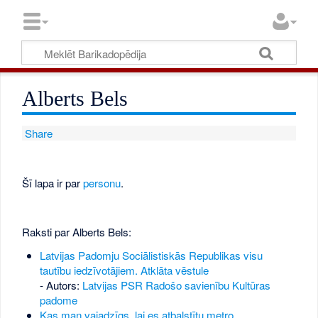
Alberts Bels
Share
Šī lapa ir par
personu
.
Raksti par Alberts Bels:
Latvijas Padomju Sociālistiskās Republikas visu
tautību iedzīvotājiem. Atklāta vēstule
- Autors:
Latvijas PSR Radošo savienību Kultūras
padome
Kas man vajadzīgs, lai es atbalstītu metro