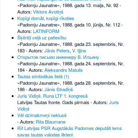
«Padomju Jaunatne», 1988. gada 13. maijs, Nr. 92
-
Autors:
Viktors Avotiņš
Kopīgi domāt, kopīgi rīkoties
«Padomju Jaunatne», 1988. gada 10. jūnijs, Nr. 112
-
Autors:
LATINFORM
Šķēršļi ceļā uz patiesību
«Padomju Jaunatne», 1988. gada 23. septembris, Nr.
183
- Autors:
Jānis Peters
,
V. Iļjins
Открытое письмо инженеру В. Ильину
«Padomju Jaunatne», 1988. gada 24. septembris, Nr.
184
- Autors:
Aleksandrs Matulis
Tautas simbolikas lietā (1)
«Padomju Jaunatne», 1988. gada 28. septembris, Nr.
186
- Autors:
Jānis Stradiņš
Juris Vidiņš. Runa LTF 1. kongresā
Latvijas Tautas fronte. Gads pirmais - Autors:
Juris
Vidiņš
Vēl dzirnakmeņi neklusē
- Autors:
Rita Blaumane
Rīt Latvijas PSR Augstākās Padomes deputāti lems
savas tautas valodas likteni