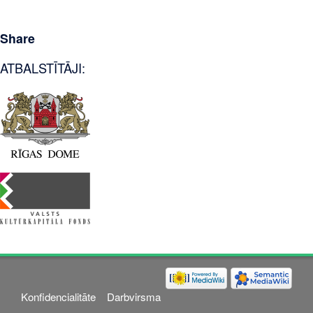
Share
ATBALSTĪTĀJI:
Konfidencialitāte
Darbvirsma