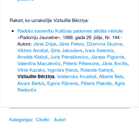
Raksti, ko uzrakstījis Vizbulīte Bērziņa:
Radošo savienību Kultūras padomes atklāta vēstule
«Padomju Jaunatne», 1988. gada 29. jūlijs, Nr. 144
-
Autors:
Jānis Dripe
,
Jānis Peters
,
Džemma Skulme
,
Viktors Avotiņš
,
Ģirts Jakovļevs
,
Ivars Seleckis
,
Arnolds Klotiņš
,
Juris Petraškevics
,
Jāzeps Pīgoznis
,
Valentīns Maculevičs
,
Pēteris Pētersons
,
Jānis Ancītis
,
Vilnis Kazaks
,
Ingmārs Ķiecis
,
Rolands Kalniņš
,
Vizbulīte Bērziņa
,
Voldemārs Krustiņš
,
Alberts Bels
,
Aivars Berķis
,
Egons Rācenis
,
Pēteris Plakidis
,
Agris
Redovičs
Kategorijas
:
Cilvēki
Autori