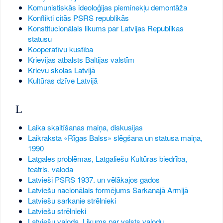
Komunistiskās ideoloģijas pieminekļu demontāža
Konflikti citās PSRS republikās
Konstitucionālais likums par Latvijas Republikas
statusu
Kooperatīvu kustība
Krievijas atbalsts Baltijas valstīm
Krievu skolas Latvijā
Kultūras dzīve Latvijā
L
Laika skaitīšanas maiņa, diskusijas
Laikraksta «Rīgas Balss» slēgšana un statusa maiņa,
1990
Latgales problēmas, Latgaliešu Kultūras biedrība,
teātris, valoda
Latvieši PSRS 1937. un vēlākajos gados
Latviešu nacionālais formējums Sarkanajā Armijā
Latviešu sarkanie strēlnieki
Latviešu strēlnieki
Latviešu valoda, Likums par valsts valodu