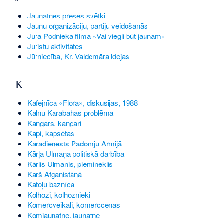
Jaunatnes preses svētki
Jaunu organizāciju, partiju veidošanās
Jura Podnieka filma «Vai viegli būt jaunam»
Juristu aktivitātes
Jūrniecība, Kr. Valdemāra idejas
K
Kafejnīca «Flora», diskusijas, 1988
Kalnu Karabahas problēma
Kangars, kangari
Kapi, kapsētas
Karadienests Padomju Armijā
Kārļa Ulmaņa politiskā darbība
Kārlis Ulmanis, piemineklis
Karš Afganistānā
Katoļu baznīca
Kolhozi, kolhoznieki
Komercveikali, komerccenas
Komjaunatne, jaunatne