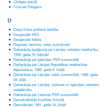
Čikāgas piecīši
Cīņa par Daugavu
D
Daiņa Īvāna politiskā darbība
Daugavpils HES
Daugavpils teātris
Degviela, benzīns, nafta, kurināmais
Deklarācija jautājumā par Latvijas valstisko neatkarību,
1990. gada 15. februārī
Deklarācija par Igaunijas PSR suverenitāti
Deklarācija par Latvijas Republikas neatkarības
atjaunošanu, 1990. gada 4. maijā
Deklarācija par Latvijas valsts suverenitāti, 1989. gada
28. jūlijā
Deklarācija par Latvijas, Lietuvas un Igaunijas valstisko
nedalāmību
Deklarācija par Lietuvas PSR suverenitāti
Demokrātiskās kustības Krievijā
Deportācijas 1941. gada 14. jūnijā