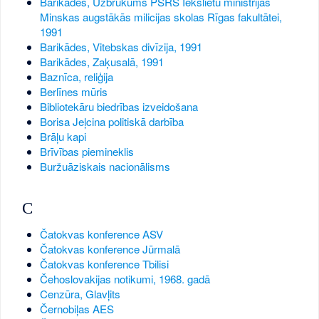
Barikādes, Uzbrukums PSRS Iekšlietu ministrijas
Minskas augstākās milicijas skolas Rīgas fakultātei,
1991
Barikādes, Vitebskas divīzija, 1991
Barikādes, Zaķusalā, 1991
Baznīca, reliģija
Berlīnes mūris
Bibliotekāru biedrības izveidošana
Borisa Jeļcina politiskā darbība
Brāļu kapi
Brīvības piemineklis
Buržuāziskais nacionālisms
C
Čatokvas konference ASV
Čatokvas konference Jūrmalā
Čatokvas konference Tbilisi
Čehoslovakijas notikumi, 1968. gadā
Cenzūra, Glavļits
Černobiļas AES