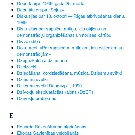
Deportācijas 1949. gada 25. martā
Deputātu grupa «Sojuz»
Diskusijas par 13. oktobri — Rīgas atbrīvošanas dienu,
1989
Diskusijas par sapulču, mītiņu, ielu gājienu un
demonstrāciju organizēšanas un norises kārtību
Divvalodība
Dokumenti «Par sapulcēm, mītiņiem, ielu gājieniem un
demonstrācijām»
Dzegužkalna atdzimšana
Dzelzceļš
Dziedāšana, kordziedāšana, mūzika, Dziesmu svētki
Dziesmu svētki
Dziesmu svētki Daugavpilī, 1990
Dzīvokļu ekspluatācijas rajons (DzER)
Dzīvokļu problēmas
E
Eduarda Rozenštrauha atgriešanās
Eiropas Savienības veidošanās