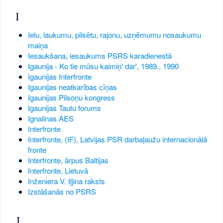
I
Ielu, laukumu, pilsētu, rajonu, uzņēmumu nosaukumu
maiņa
Iesaukšana, iesaukums PSRS karadienestā
Igaunija - Ko tie mūsu kaimiņ' dar', 1989., 1990
Igaunijas Interfronte
Igaunijas neatkarības cīņas
Igaunijas Pilsoņu kongress
Igaunijas Tautu forums
Ignalinas AES
Interfronte
Interfronte, (IF), Latvijas PSR darbaļaužu internacionālā
fronte
Interfronte, ārpus Baltijas
Interfronte, Lietuvā
Inženiera V. Iļjina raksts
Izstāšanās no PSRS
J