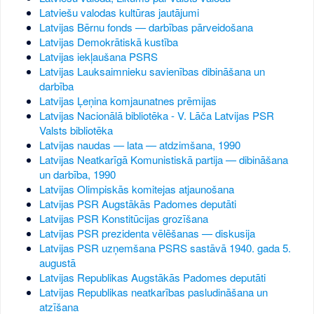
Latviešu valodas kultūras jautājumi
Latvijas Bērnu fonds — darbības pārveidošana
Latvijas Demokrātiskā kustība
Latvijas iekļaušana PSRS
Latvijas Lauksaimnieku savienības dibināšana un
darbība
Latvijas Ļeņina komjaunatnes prēmijas
Latvijas Nacionālā bibliotēka - V. Lāča Latvijas PSR
Valsts bibliotēka
Latvijas naudas — lata — atdzimšana, 1990
Latvijas Neatkarīgā Komunistiskā partija — dibināšana
un darbība, 1990
Latvijas Olimpiskās komitejas atjaunošana
Latvijas PSR Augstākās Padomes deputāti
Latvijas PSR Konstitūcijas grozīšana
Latvijas PSR prezidenta vēlēšanas — diskusija
Latvijas PSR uzņemšana PSRS sastāvā 1940. gada 5.
augustā
Latvijas Republikas Augstākās Padomes deputāti
Latvijas Republikas neatkarības pasludināšana un
atzīšana