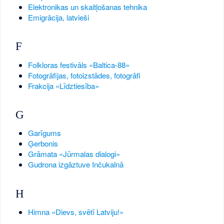
Elektronikas un skaitļošanas tehnika
Emigrācija, latvieši
F
Folkloras festivāls «Baltica-88»
Fotogrāfijas, fotoizstādes, fotogrāfi
Frakcija «Līdztiesība»
G
Garīgums
Ģerbonis
Grāmata «Jūrmalas dialogi»
Gudrona izgāztuve Inčukalnā
H
Himna «Dievs, svētī Latviju!»