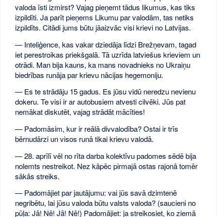
valoda īsti izmirst? Vajag pieņemt tādus likumus, kas tiks
izpildīti. Ja parīt pieņems Likumu par valodām, tas netiks
izpildīts. Citādi jums būtu jāaizvāc visi krievi no Latvijas.
— Inteliģence, kas vakar dziedāja līdzi Brežņevam, tagad
iet perestroikas priekšgalā. Tā uzrīda latviešus krieviem un
otrādi. Man bija kauns, ka mans novadnieks no Ukraiņu
biedrības runāja par krievu nācijas hegemoniju.
— Es te strādāju 15 gadus. Es jūsu vidū neredzu nevienu
dokeru. Te visi ir ar autobusiem atvesti cilvēki. Jūs pat
nemākat diskutēt, vajag strādāt mācīties!
— Padomāsim, kur ir reālā divvalodība? Ostai ir trīs
bērnudārzi un visos runā tikai krievu valodā.
— 28. aprīlī vēl no rīta darba kolektīvu padomes sēdē bija
nolemts nestreikot. Nez kāpēc pirmajā ostas rajonā tomēr
sākās streiks.
— Padomājiet par jautājumu: vai jūs savā dzimtenē
negribētu, lai jūsu valoda būtu valsts valoda? (saucieni no
pūļa: Jā! Nē! Jā! Nē!) Padomājiet: ja streikosiet, ko ziemā