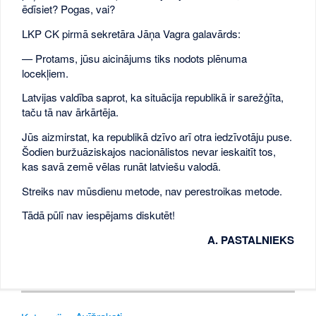
ēdīsiet? Pogas, vai?
LKP CK pirmā sekretāra Jāņa Vagra galavārds:
— Protams, jūsu aicinājums tiks nodots plēnuma
locekļiem.
Latvijas valdība saprot, ka situācija republikā ir sarežģīta,
taču tā nav ārkārtēja.
Jūs aizmirstat, ka republikā dzīvo arī otra iedzīvotāju puse.
Šodien buržuāziskajos nacionālistos nevar ieskaitīt tos,
kas savā zemē vēlas runāt latviešu valodā.
Streiks nav mūsdienu metode, nav perestroikas metode.
Tādā pūlī nav iespējams diskutēt!
A. PASTALNIEKS