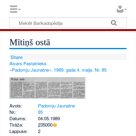
Mītiņš ostā
Share
Aivars Pastalnieks
«Padomju Jaunatne», 1989. gada 4. maijs, Nr. 85
Avots:
Padomju Jaunatne
Nr.:
85
Datums:
04.05.1989
Tirāža:
235000
Lappuse:
2