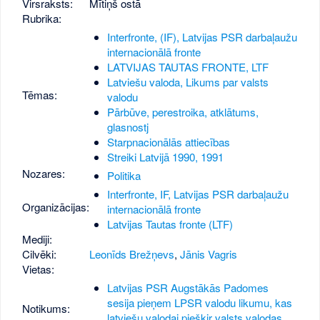
Virsraksts:
Mītiņš ostā
Rubrika:
Interfronte, (IF), Latvijas PSR darbaļaužu
internacionālā fronte
LATVIJAS TAUTAS FRONTE, LTF
Latviešu valoda, Likums par valsts
Tēmas:
valodu
Pārbūve, perestroika, atklātums,
glasnostj
Starpnacionālās attiecības
Streiki Latvijā 1990, 1991
Nozares:
Politika
Interfronte, IF, Latvijas PSR darbaļaužu
Organizācijas:
internacionālā fronte
Latvijas Tautas fronte (LTF)
Mediji:
Cilvēki:
Leonīds Brežņevs
,
Jānis Vagris
Vietas:
Latvijas PSR Augstākās Padomes
sesija pieņem LPSR valodu likumu, kas
Notikums:
latviešu valodai piešķir valsts valodas