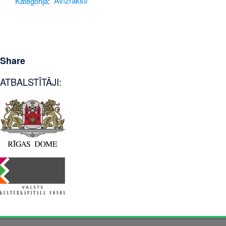
Kategorija
:
Avīžraksti
Share
ATBALSTĪTĀJI: