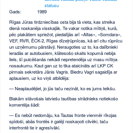
statusu
Gads:
1989
Rīgas Jūras tirdzniecības osta bija tā vieta, kas streika
dienā noskanēja visskaļāk. Te vakar notika mītiņš, kurā,
pēc plakātiem spriežot, piedalījās arī «Alfas», «Somdara»,
VEF, RVR, ĒCK-2, Rīgas dīzeļrūpnīcas, kā arī citu rūpnīcu
un uzņēmumu pārstāvji. Neraugoties uz to, ka dalībnieki
ieradās ar autobusiem, klātesošo skaits kopumā nebija
liels, šī pulcēšanās nekādi nepretendēja uz masu mītiņa
nosaukumu. Kaut gan uz to tika ataicināts arī LKP CK
pirmais sekretārs Jānis Vagris. Biedru Vagri sagaidīja ar
aplausiem, uz ko viņš atbildēja:
— Neaplaudējiet, jo jūs taču nezināt, ko es jums teikšu.
Blakām stāvošais latviešu tautības strādnieks notiekošo
komentēja šādi:
— Es nebūt nedomāju, ka Tautas fronte vienmēr rīkojas
spīdoši, abās frontēs ir galēji noskaņoti cilvēki, taču
interfrontē tie ir agresīvāki.