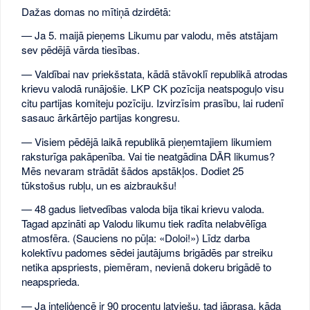
Dažas domas no mītiņā dzirdētā:
— Ja 5. maijā pieņems Likumu par valodu, mēs atstājam
sev pēdējā vārda tiesības.
— Valdībai nav priekšstata, kādā stāvoklī republikā atrodas
krievu valodā runājošie. LKP CK pozīcija neatspoguļo visu
citu partijas komiteju pozīciju. Izvirzīsim prasību, lai rudenī
sasauc ārkārtējo partijas kongresu.
— Visiem pēdējā laikā republikā pieņemtajiem likumiem
raksturīga pakāpenība. Vai tie neatgādina DĀR likumus?
Mēs nevaram strādāt šādos apstākļos. Dodiet 25
tūkstošus rubļu, un es aizbraukšu!
— 48 gadus lietvedības valoda bija tikai krievu valoda.
Tagad apzināti ap Valodu likumu tiek radīta nelabvēlīga
atmosfēra. (Sauciens no pūļa: «Doloi!») Līdz darba
kolektīvu padomes sēdei jautājums brigādēs par streiku
netika apspriests, piemēram, nevienā dokeru brigādē to
neapsprieda.
— Ja inteliģencē ir 90 procentu latviešu, tad jāprasa, kāda