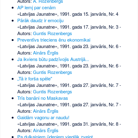
Autors:
A. Rozenbergs
AP lemj par cenām
«Latvijas Jaunatne», 1991. gada 15. janvāris, Nr. 4
Pārāk daudz ir emociju
«Latvijas Jaunatne», 1991. gada 17. janvāris, Nr. 3
-
Autors:
Guntis Rozenbergs
Preventīvs trieciens ēnu ekonomikai
«Latvijas Jaunatne», 1991. gada 23. janvāris, Nr. 6
-
Autors:
Ainārs Ērglis
Ja ikviens būtu padzīvojis Austrijā...
«Latvijas Jaunatne», 1991. gada 23. janvāris, Nr. 6
-
Autors:
Guntis Rozenbergs
„Tā ir forša spēle"
«Latvijas Jaunatne», 1991. gada 27. janvāris, Nr. 7
-
Autors:
Guntis Rozenbergs
Trīs banāni no Maskavas
«Latvijas Jaunatne», 1991. gada 27. janvāris, Nr. 7
-
Autors:
Ainārs Ērglis
Gaidām vagonu ar naudu!
«Latvijas Jaunatne», 1991. gada 31. janvāris, Nr. 8
-
Autors:
Ainārs Ērglis
Pa duļķainiem ūdeņiem vieglāk zvejot