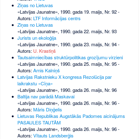
Ziņas no Lietuvas
«Latvijas Jaunatne», 1990. gada 19. maijs, Nr. 92
-
Autors:
LTF Informācijas centrs
Ziņas no Lietuvas
«Latvijas Jaunatne», 1990. gada 22. maijs, Nr. 93
Jurists un ekoloģija
«Latvijas Jaunatne», 1990. gada 23. maijs, Nr. 94
-
Autors:
U. Krastiņš
Tautsaimniecības struktūrpolitikas grozījumu virzieni
«Latvijas Jaunatne», 1990. gada 25. maijs, Nr. 95
-
Autors:
Arnis Kalniņš
Latvijas Rakstnieku X kongresa Rezolūcija par
laikrakstu «Cīņa»
«Latvijas Jaunatne», 1990. gada 26. maijs, Nr. 96
Baltija nav parādā Maskavai
«Latvijas Jaunatne», 1990. gada 26. maijs, Nr. 96
-
Autors:
Māris Diņģelis
Lietuvas Republikas Augstākās Padomes aicinājums
PASAULES TAUTĀM
«Latvijas Jaunatne», 1990. gada 26. maijs, Nr. 96
-
Autors:
Vītauts Landsberģis