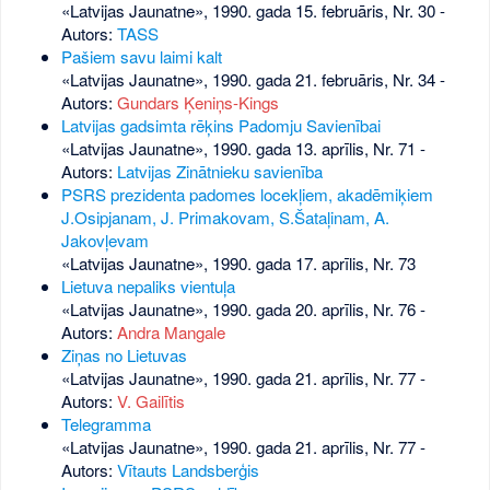
«Latvijas Jaunatne», 1990. gada 15. februāris, Nr. 30
-
Autors:
TASS
Pašiem savu laimi kalt
«Latvijas Jaunatne», 1990. gada 21. februāris, Nr. 34
-
Autors:
Gundars Ķeniņs-Kings
Latvijas gadsimta rēķins Padomju Savienībai
«Latvijas Jaunatne», 1990. gada 13. aprīlis, Nr. 71
-
Autors:
Latvijas Zinātnieku savienība
PSRS prezidenta padomes locekļiem, akadēmiķiem
J.Osipjanam, J. Primakovam, S.Šataļinam, A.
Jakovļevam
«Latvijas Jaunatne», 1990. gada 17. aprīlis, Nr. 73
Lietuva nepaliks vientuļa
«Latvijas Jaunatne», 1990. gada 20. aprīlis, Nr. 76
-
Autors:
Andra Mangale
Ziņas no Lietuvas
«Latvijas Jaunatne», 1990. gada 21. aprīlis, Nr. 77
-
Autors:
V. Gailītis
Telegramma
«Latvijas Jaunatne», 1990. gada 21. aprīlis, Nr. 77
-
Autors:
Vītauts Landsberģis