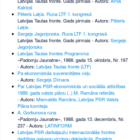
Latvijas Tautas fronte. Gads pirmais - Autors:
Arnis
Kalniņš
Pēteris Laķis. Runa LTF 1. kongresā
Latvijas Tautas fronte. Gads pirmais - Autors:
Pēteris
Laķis
Sergejs Jegorjonoks. Runa LTF 1. kongresā
Latvijas Tautas fronte. Gads pirmais - Autors:
Sergejs
Jegorjonoks
Latvijas Tautas frontes Programma
«Padomju Jaunatne», 1988. gada 15. oktobris, Nr. 197
- Autors:
Latvijas Tautas fronte (LTF)
Pa ekonomiskās suverenitātes ceļu
- Autors:
Sergejs Dīmans
Par Latvijas PSR ekonomiskās un sociālās attīstības
1989. gada valsts plānu (..) M. Ramāna referāts
- Autors:
Miervaldis Ramāns
,
Latvijas PSR Valsts
Plāna komiteja
A. Gorbunova runa
«Padomju Jaunatne», 1988. gada 13. decembris, Nr.
237
- Autors:
LATINFORM
Latvijas PSR darbaļaužu Internacionālās frontes
darbības galveno virzienu deklarācija. Projekts