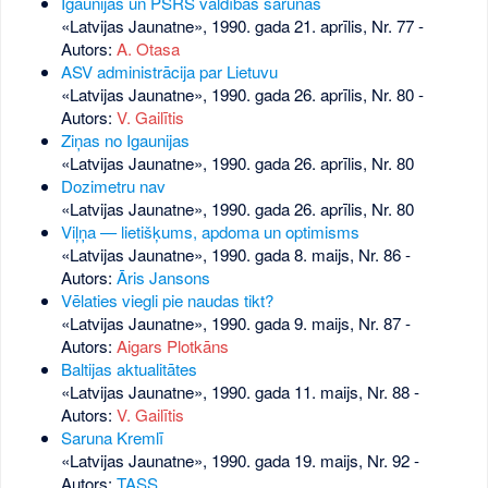
Igaunijas un PSRS valdības sarunas
«Latvijas Jaunatne», 1990. gada 21. aprīlis, Nr. 77
-
Autors:
A. Otasa
ASV administrācija par Lietuvu
«Latvijas Jaunatne», 1990. gada 26. aprīlis, Nr. 80
-
Autors:
V. Gailītis
Ziņas no Igaunijas
«Latvijas Jaunatne», 1990. gada 26. aprīlis, Nr. 80
Dozimetru nav
«Latvijas Jaunatne», 1990. gada 26. aprīlis, Nr. 80
Viļņa — lietišķums, apdoma un optimisms
«Latvijas Jaunatne», 1990. gada 8. maijs, Nr. 86
-
Autors:
Āris Jansons
Vēlaties viegli pie naudas tikt?
«Latvijas Jaunatne», 1990. gada 9. maijs, Nr. 87
-
Autors:
Aigars Plotkāns
Baltijas aktualitātes
«Latvijas Jaunatne», 1990. gada 11. maijs, Nr. 88
-
Autors:
V. Gailītis
Saruna Kremlī
«Latvijas Jaunatne», 1990. gada 19. maijs, Nr. 92
-
Autors:
TASS