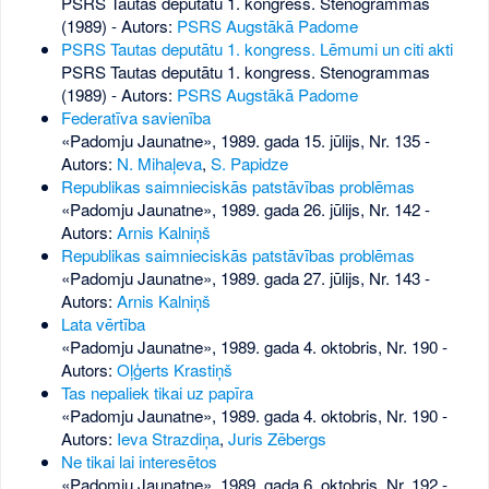
PSRS Tautas deputātu 1. kongress. Stenogrammas
(1989) - Autors:
PSRS Augstākā Padome
PSRS Tautas deputātu 1. kongress. Lēmumi un citi akti
PSRS Tautas deputātu 1. kongress. Stenogrammas
(1989) - Autors:
PSRS Augstākā Padome
Federatīva savienība
«Padomju Jaunatne», 1989. gada 15. jūlijs, Nr. 135
-
Autors:
N. Mihaļeva
,
S. Papidze
Republikas saimnieciskās patstāvības problēmas
«Padomju Jaunatne», 1989. gada 26. jūlijs, Nr. 142
-
Autors:
Arnis Kalniņš
Republikas saimnieciskās patstāvības problēmas
«Padomju Jaunatne», 1989. gada 27. jūlijs, Nr. 143
-
Autors:
Arnis Kalniņš
Lata vērtība
«Padomju Jaunatne», 1989. gada 4. oktobris, Nr. 190
-
Autors:
Oļģerts Krastiņš
Tas nepaliek tikai uz papīra
«Padomju Jaunatne», 1989. gada 4. oktobris, Nr. 190
-
Autors:
Ieva Strazdiņa
,
Juris Zēbergs
Ne tikai lai interesētos
«Padomju Jaunatne», 1989. gada 6. oktobris, Nr. 192
-