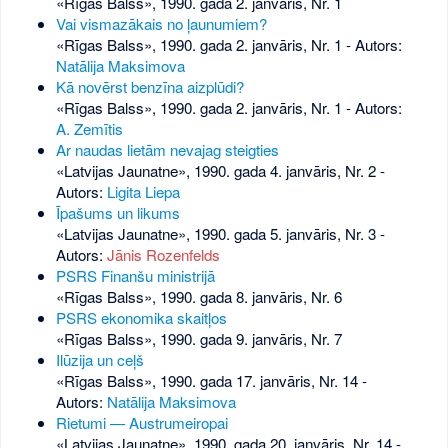
«Rīgas Balss», 1990. gada 2. janvāris, Nr. 1
Vai vismazākais no ļaunumiem?
«Rīgas Balss», 1990. gada 2. janvāris, Nr. 1
- Autors:
Natālija Maksimova
Kā novērst benzīna aizplūdi?
«Rīgas Balss», 1990. gada 2. janvāris, Nr. 1
- Autors:
A. Zemītis
Ar naudas lietām nevajag steigties
«Latvijas Jaunatne», 1990. gada 4. janvāris, Nr. 2
-
Autors:
Ligita Liepa
Īpašums un likums
«Latvijas Jaunatne», 1990. gada 5. janvāris, Nr. 3
-
Autors:
Jānis Rozenfelds
PSRS Finanšu ministrijā
«Rīgas Balss», 1990. gada 8. janvāris, Nr. 6
PSRS ekonomika skaitļos
«Rīgas Balss», 1990. gada 9. janvāris, Nr. 7
Ilūzija un ceļš
«Rīgas Balss», 1990. gada 17. janvāris, Nr. 14
-
Autors:
Natālija Maksimova
Rietumi — Austrumeiropai
«Latvijas Jaunatne», 1990. gada 20. janvāris, Nr. 14
-