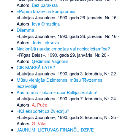
Autors:
Bez paraksta
«Papīra krīze» un kompromisi
«Latvijas Jaunatne», 1990. gada 26. janvāris, Nr. 16
-
Autors:
Ieva Strazdiņa
Dilemma
«Latvijas Jaunatne», 1990. gada 26. janvāris, Nr. 16
-
Autors:
Juris Laksovs
Nacionālā nauda: emocijas vai nepieciešamība?
«Rīgas Balss», 1990. gada 29. janvāris, Nr. 20
-
Autors:
Ģedimins Vagnoris
CIK MAKSĀ LATS?
«Latvijas Jaunatne», 1990. gada 3. februāris, Nr. 22
Mūsu vienīgās Dzimtenes, mūsu Tēvzemes
iedzīvotāji!
Austrumus «iekaro» caur Baltijas valstīm!
«Latvijas Jaunatne», 1990. gada 7. februāris, Nr. 24
-
Autors:
A. Puče
«Kā eksportēt uz Zviedriju?»
«Latvijas Jaunatne», 1990. gada 8. februāris, Nr. 25
-
Autors:
G. Vīks
JAUNUMI LIETUVAS FINANŠU DZĪVĒ