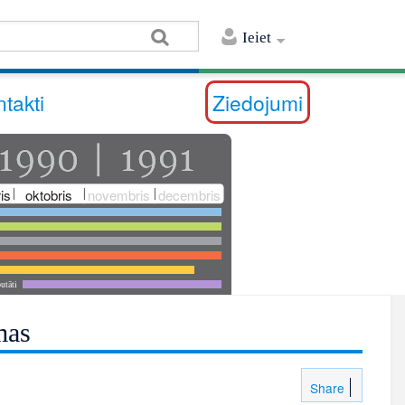
Ieiet
takti
Ziedojumi
is
oktobris
novembris
decembris
utāti
mas
Share