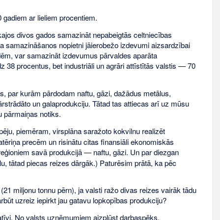
 gadiem ar lieliem procentiem.
uvākajos divos gados samazināt nepabeigtās celtniecības
uma samazināšanos nopietni jāierobežo izdevumi aizsardzībai
todēm, var samazināt izdevumus pārvaldes aparāta
38 procentus, bet industriāli un agrāri attīstītās valstis — 70
s, par kurām pārdodam naftu, gāzi, dažādus metālus,
pārstrādāto un galaprodukciju. Tātad tas attiecas arī uz mūsu
nu pārmaiņas notiks.
spēju, piemēram, virsplāna saražoto kokvilnu realizēt
patēriņa precēm un risinātu citas finansiāli ekonomiskās
reģioniem savā produkcijā — naftu, gāzi. Un par diezgan
lu, tātad piecas reizes dārgāk.) Paturēsim prātā, ka pēc
21 miljonu tonnu pērn), ja valsti ražo divas reizes vairāk tādu
rbūt uzreiz iepirkt jau gatavu lopkopības produkciju?
egatīvi. No valsts uzņēmumiem aizplūst darbaspēks.