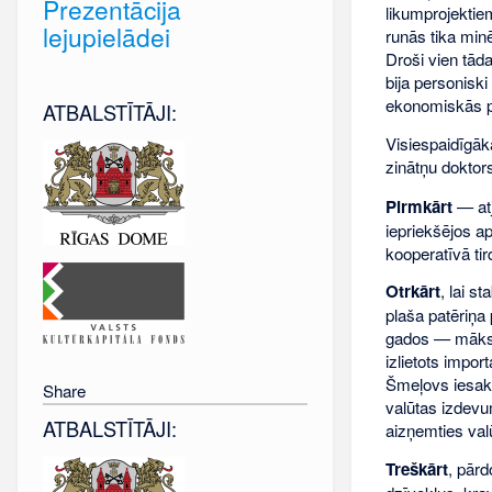
Prezentācija
likumprojektie
lejupielādei
runās tika min
Droši vien tāda
bija personisk
ekonomiskās 
ATBALSTĪTĀJI:
Visiespaidīgāk
zinātņu doktor
Pirmkārt
— atj
iepriekšējos a
kooperatīvā ti
Otrkārt
, lai s
plaša patēriņa 
gados — mākslī
izlietots impor
Šmeļovs iesaka
Share
valūtas izdevu
ATBALSTĪTĀJI:
aizņemties val
Treškārt
, pār