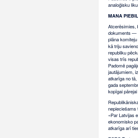
analoģisku lik
MANA PIEBI
Atcerēsimies, 
dokuments — «S
plāna komiteju
kā triju savien
republiku pēck
visas trīs repu
Padomē pagājuš
jautājumiem, i
atkarīga no tā
gada septembri 
kopīgai pāreja
Republikāniska
nepieciešams t
«Par Latvijas 
ekonomisko pat
atkarīga arī ti