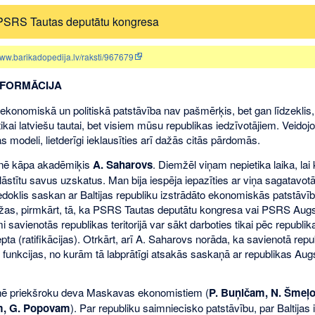
 PSRS Tautas deputātu kongresa
www.barikadopedija.lv/raksti/967679
NFORMĀCIJA
ekonomiskā un politiskā patstāvība nav pašmērķis, bet gan līdzeklis,
tikai latviešu tautai, bet visiem mūsu republikas iedzīvotājiem. Veidoj
modeli, lietderīgi ieklausīties arī dažās citās pārdomās.
bīnē kāpa akadēmiķis
A. Saharovs
. Diemžēl viņam nepietika laika, lai
klāstītu savus uzskatus. Man bija iespēja iepazīties ar viņa sagatavot
iedoklis saskan ar Baltijas republiku izstrādāto ekonomiskās patstāvī
aužas, pirmkārt, tā, ka PSRS Tautas deputātu kongresa vai PSRS A
i savienotās republikas teritorijā var sākt darboties tikai pēc republ
 (ratifikācijas). Otrkārt, arī A. Saharovs norāda, ka savienotā repub
ās funkcijas, no kurām tā labprātīgi atsakās saskaņā ar republikas 
īnē priekšroku deva Maskavas ekonomistiem (
P. Buņičam, N. Šmeļ
m, G. Popovam
). Par republiku saimniecisko patstāvību, par Baltijas 