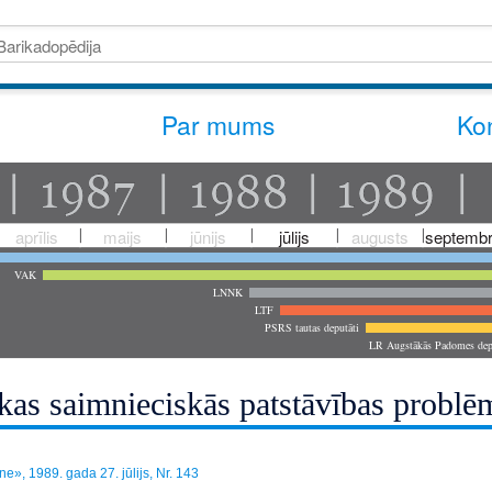
Par mums
Kon
aprīlis
maijs
jūnijs
jūlijs
augusts
septembr
VAK
LNNK
LTF
PSRS tautas deputāti
LR Augstākās Padomes dep
kas saimnieciskās patstāvības problē
», 1989. gada 27. jūlijs, Nr. 143