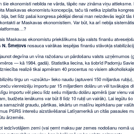
m šie ekonomisti nebilda ne vārda, tāpēc nav zināma viņu attieksme.
ēta Maskavas ekonomistu koncepcija, taču tā netika izplatīta kongre
 bija, bet līdz pašai kongresa pēdējai dienai man neizdevās iegūt tās 
i kontakti ar Maskavas ekonomistiem. Var būt, ka arī nebija sistemāti
platformas…?
ais Maskavas ekonomistu priekšlikums bija valsts finanšu atveseļ
s
N. Šmeļovs
nosauca vairākas iespējas finanšu stāvokļa stabilizācij
aunot degvīna un vīna ražošanu un pārdošanu valsts uzņēmumos (g
pmēros — kā 1984. gadā). Statistika liecina, ka šobrīd Padomju Savie
rdzniecība realizē tikai apmēram 40 procentus no visiem alkoholiskaj
tabilizētu tirgu un «uzsūktu» lieko naudu (aptuveni 150 miljardus rubļu), l
preču vienreizēju importu par 15 miljardiem dolāru un vēl tuvākajos div
gu importu vēl piecu līdz sešu miljardu dolāru apmērā (par vienu valū
tam, budžeta ienākums var būt 8 līdz 10 rubļi un vairāk). Lai iegūtu šo 
 samazināt graudu, pārtikas, iekārtu un mašīnu iepirkšanu par valūt
mus PSRS interešu aizstāvēšanai Latīņamerikā un citās pasaules ma
ūtu ārzemēs.
dot iedzīvotājiem zemi (vai ņemt maksu par zemes nodošanu nomā u