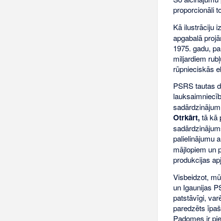
proporcionāli 
Kā ilustrācij
apgabalā projā
1975. gadu, pal
miljardiem rub
rūpnieciskās e
PSRS tautas d
lauksaimniecīb
sadārdzinājumu
Otrkārt,
tā kā 
sadārdzinājums
palielinājumu 
mājlopiem un p
produkcijas a
Visbeidzot, mū
un Igaunijas PS
patstāvīgi, va
paredzēts īpaš
Padomes ir pie