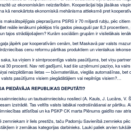
razitē uz ekonomiskām neizdarībām. Kooperācijai bija jāsākas vispir
a kā nenokārtota ekonomiskā mehānisma attieksmē pret kooperatīvi
 maksātspējīgais pieprasījums PSRS ir 70 miljardi rubļu, pēc citiem d
Bet reālie ienākumi pēdējos trīs gados pieauguši par 8,3 procentiem, 
 un tajos strādājošajiem? Kurām sociālām grupām ir vislielākais 
aļa jāpērk par kooperatīvām cenām, bet Maskavā par valsts mazumt
rdzniecības cenu reformu pārtikas produktiem un vienlaikus iekonser
i saka, ka viņiem ir simtprocentīgs valsts pasūtījums, bet viņu partn
ikai 30 procenti. Nav reti gadījumi, kad šie uzņēmumi paziņo, ka vairs
iņai neizpildāmas lietas — būvmateriālus, vieglās automašīnas, bet ci
 valsts pasūtījums visiem piegādātājiem vai nepilnīgs visiem?…
A PIEDĀVĀJA REPUBLIKAS DEPUTĀTI?
uksaimniecisku un tautsaimniecisku noslieci (A. Kauls, J. Lucāns, V. 
sam izstrādē. Tas veltīts valsts labākai nodrošināšanai ar pārtiku. A
aimniecības attīstībai un ka PSKP CK marta Plēnums gaidīto nav atrisi
ē zemniekam ir liels prestižs, taču Padomju Savienībā zemnieks pēc 
tākļiem ir zemākas kategorijas darbinieks. Lauki paliek arvien tukšā