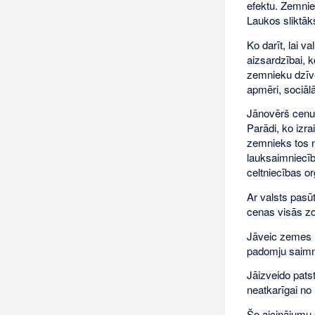
efektu. Zemnie
Laukos sliktāk
Ko darīt, lai v
aizsardzībai, k
zemnieku dzīve
apmēri, sociāl
Jānovērš cenu 
Parādi, ko izr
zemnieks tos n
lauksaimniecīb
celtniecības o
Ar valsts pasū
cenas visās zo
Jāveic zemes 
padomju saimn
Jāizveido pats
neatkarīgai no
Šo aicinājumu 