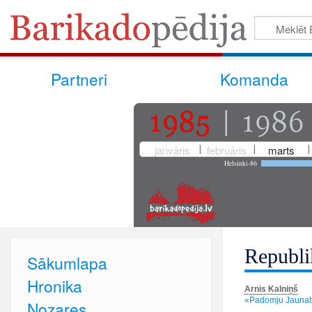
Partneri
Komanda
janvāris
februāris
marts
Helsinki-86
Republi
Sākumlapa
Hronika
Arnis Kalniņš
«Padomju Jaunatne
Nozares