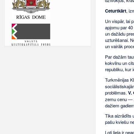
dzīvokļus, kra
Ceturtkārt
, i
Un vispār, lai 
apjomu par 40 
un dažādu pres
uzturēšanai. No
un vairāk proc
Par dažām taut
kokvilnu un cit
republiku, kur
Turkmēnijas K
sociālistiskajā
problēmas.
V.
zemu cenu — 23
dažiem gadiem
Tika aizrādīts 
pašu kviešu nek
Ļoti liela ir 