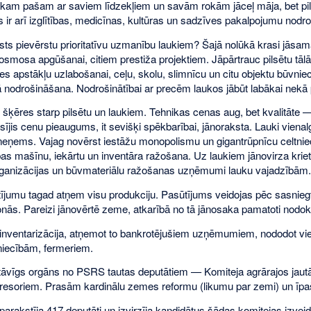
kam pašam ar saviem līdzekļiem un savām rokām jāceļ māja, bet pi
s ir arī izglītības, medicīnas, kultūras un sadzīves pakalpojumu nodr
alsts pievērstu prioritatīvu uzmanību laukiem? Šajā nolūkā krasi jāsam
osmosa apgūšanai, citiem prestiža projektiem. Jāpārtrauc pilsētu tālāk
s apstākļu uzlabošanai, ceļu, skolu, slimnīcu un citu objektu būvniec
ā nodrošināšana. Nodrošinātībai ar precēm laukos jābūt labākai nekā 
šķēres starp pilsētu un laukiem. Tehnikas cenas aug, bet kvalitāte 
aisījis cenu pieaugums, it sevišķi spēkbarībai, jānoraksta. Lauki vie
eņems. Vajag novērst iestāžu monopolismu un gigantrūpnīcu celtniec
as mašīnu, iekārtu un inventāra ražošana. Uz laukiem jānovirza krietn
rganizācijas un būvmateriālu ražošanas uzņēmumi lauku vajadzībām.
tījumu tagad atņem visu produkciju. Pasūtījums veidojas pēc sasnie
nās. Pareizi jānovērtē zeme, atkarībā no tā jānosaka pamatoti nodokļ
inventarizācija, atņemot to bankrotējušiem uzņēmumiem, nododot vi
iecībām, fermeriem.
tāvīgs orgāns no PSRS tautas deputātiem — Komiteja agrārajos jautā
 resoriem. Prasām kardinālu zemes reformu (likumu par zemi) un īp
parakstīja 417 deputāti un izvirzīja kandidātus šādas komitejas izv