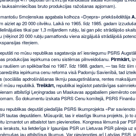
to lauksaimniecības bruto produkcijas ražošanas apjomam).
u izmantošu Smoļenskas apgabala kolhoza «Dņepra» priekšsēdētāja
A
m aiziet ap 20 000 cilvēku. Laikā no 1965. līdz 1985. gadam izzuduš
ielinājušies tikai par 1,3 miljardiem rubļu, lai gan pēc strādājošo s
ļu (rēķinot 20 000 rubļu pamatfondu viena aizgājušā strādājošā pot
kspansijas riteņiem.
eputāti no mūsu republikas sagatavoja arī iesniegumu PSRS Augs
as produkcijas iepirkuma cenu sistēmas pilnveidošanu.
Pirmkārt,
iz
 raušiem un spēkbarībai no 1987. līdz 1988. gadam, — tas līdz šim n
paredzēta iepirkuma cenu reforma visā Padomju Savienībā, tad izteikts 
 (sociālās apdrošināšanas likmju paaugstināšana, rentes maksājumu i
arī mūsu republikā.
Treškārt,
republikai iegūstot patstāvīgas saimnieko
ienam atbilstīgi Ļeņingradas un Maskavas apgabaliem piemēroto cen
pjomam. Šo dokumentu izskata PSRS Cenu komitejā, PSRS Finanšu mi
su republikas deputāti piedalījās PSRS likumprojekta «Par savienoto
R tautas deputātiem. Mūsuprāt, tas ir elastīgs likuma projekts, jo to 
rētu izmantot un atbalstot tam pievienoties. Kongresa lēmumā par PSR
s ieraksts, ka lietderīga ir Igaunijas PSR un Lietuvas PSR pāreja uz
ņēmušas jau atbilstīgus likumus. Var pievienoties arī Latvijas PSR, 