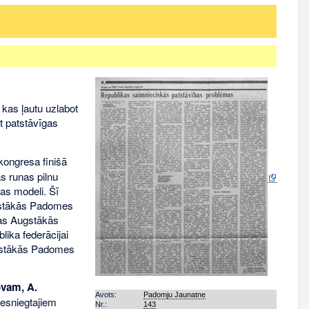
 kas ļautu uzlabot
ot patstāvīgas
 kongresa finišā
ās runas pilnu
bas modeli. Šī
ugstākās Padomes
ikas Augstākās
lika federācijai
Augstākās Padomes
ovam, A.
Avots:
Padomju Jaunatne
iesniegtajiem
Nr.:
143