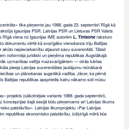
entrāts» tika pieņemts jau 1988. gada 23. septembrī Rīgā kā
akstīja Igaunijas PSR. Latvijas PSR un Lietuvas PSR Valsts
nos Rīgā viena no Igaunijas IME autorēm
L. Tinisone
raksturo
 šo dokumentu vērtē kā svarīgāko vienošanos triju Baltijas
ar akūto nepieciešamību atjaunot savu suverenitāti. Tātad
tiem noformēja juridiski un pieņēma republikas Augstākajā
vairāk uzmanības veltīja mazsvarīgākiem — otrās kārtas
āla pieeja Latvijas suverenitātes jautājumu risināšanā
niecības un plānošanas augstākā vadība. Jācer, ka pērnā
rīs Baltijas republikas apspriedis katru nākamo soli mūsu
s» projekts (sākotnējais variants 1988. gada septembri),
z koncepcijas šajā sesijā būtu pieņemams arī Latvijas likums
sko patstāvību». Latvijas likumprojektu «Par Latvijas
im republikas ekonomisko patstāvību, izšķirīgā mērā būs