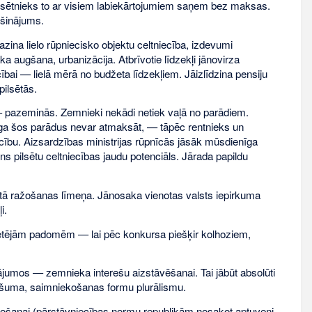
lsētnieks to ar visiem labiekārtojumiem saņem bez maksas.
ošinājums.
azina lielo rūpniecisko objektu celtniecība, izdevumi
a augšana, urbanizācija. Atbrīvotie līdzekļi jānovirza
ībai — lielā mērā no budžeta līdzekļiem. Jāizlīdzina pensiju
pilsētās.
— pazeminās. Zemnieki nekādi netiek vaļā no parādiem.
nalga šos parādus nevar atmaksāt, — tāpēc rentnieks un
ību. Aizsardzības ministrijas rūpnīcās jāsāk mūsdienīga
s pilsētu celtniecības jaudu potenciāls. Jārada papildu
gtā ražošanas līmeņa. Jānosaka vienotas valsts iepirkuma
i.
etējām padomēm — lai pēc konkursa piešķir kolhoziem,
jumos — zemnieka interešu aizstāvēšanai. Tai jābūt absolūti
ašuma, saimniekošanas formu plurālismu.
eidošanai (pārstāvniecības normu republikām nosakot aptuveni