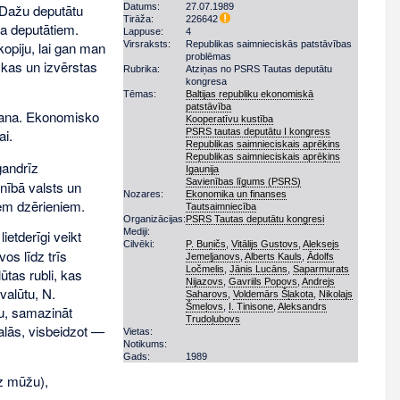
Datums:
27.07.1989
 Dažu deputātu
Tirāža:
226642
sa deputātiem.
Lappuse:
4
Virsraksts:
Republikas saimnieciskās patstāvības
kopiju, lai gan man
problēmas
skas un izvērstas
Rubrika:
Atziņas no PSRS Tautas deputātu
kongresa
Tēmas:
Baltijas republiku ekonomiskā
patstāvība
ošana. Ekonomisko
Kooperatīvu kustība
PSRS tautas deputātu I kongress
ai.
Republikas saimnieciskais aprēķins
Republikas saimnieciskais aprēķins
andrīz
Igaunija
Savienības līgums (PSRS)
nībā valsts un
Nozares:
Ekonomika un finanses
iem dzērieniem.
Tautsaimniecība
Organizācijas:
PSRS Tautas deputātu kongresi
Mediji:
ietderīgi veikt
Cilvēki:
P. Buņičs
,
Vitālijs Gustovs
,
Aleksejs
os līdz trīs
Jemeļjanovs
,
Alberts Kauls
,
Ādolfs
Ločmelis
,
Jānis Lucāns
,
Saparmurats
tas rubli, kas
Nijazovs
,
Gavriils Popovs
,
Andrejs
valūtu, N.
Saharovs
,
Voldemārs Šļakota
,
Nikolajs
Šmeļovs
,
I. Tinisone
,
Aleksandrs
u, samazināt
Trudoļubovs
lās, visbeidzot —
Vietas:
Notikums:
Gads:
1989
z mūžu),