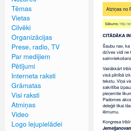
Tēmas
Atziņas no
Vietas
Sākums:
http://
Cilvēki
CITĀDĀKA I
Organizācijas
Prese, radio, TV
Šaubu nav, ka 
dzīves vidi ne 
Par medijiem
saimniekošanas 
Pētījumi
Vairākkārt tri
Interneta raksti
visā pilnībā iz
tekstu. Viņa v
Grāmatas
sakritība izp
pieņemtie likum
Visi raksti
Padomes akcepta
Atmiņas
deleģē tikai t
lēmumu.
Video
Kongresa trib
Logo lejupielādei
Jemeļjanova