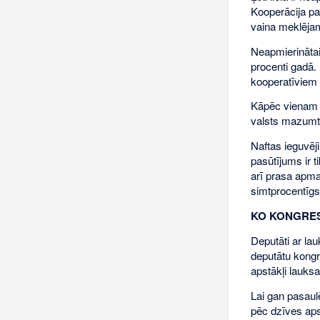
Kooperācija pa
vaina meklējam
Neapmierinātais
procenti gadā. 
kooperatīviem
Kāpēc vienam g
valsts mazumti
Naftas ieguvēj
pasūtījums ir t
arī prasa apma
simtprocentīgs
KO KONGRES
Deputāti ar la
deputātu kongre
apstākļi lauks
Lai gan pasaul
pēc dzīves aps