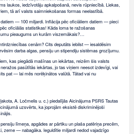
ms laukos, iedzīvotāju apkalpošanā, nevis rūpniecībā. Liekas,
em, tā arī valsts saimniekošanas formas neelastībā.
atiem — 100 miljardi. Inflācija pēc oficiāliem datiem — pieci
pēc oficiālās statistikas! Kāda loma te ražošanas
ienākumu pieaugums un kurām viszemākais?…
irdzniecības cenām? Cits deputāts iebilst — iesaldēsim
vēsim darba algas, pensiju un stipendiju sistēmas grozījumu.
eriem, kas piegādā mašīnas un iekārtas, reizēm šis valsts
 neražos pasūtītās iekārtas, jo tas viņiem neesot izdevīgi, vai
ts pat — lai mēs norēķinātos valūtā. Tātad vai nu
Šļakota, A. Ločmelis u. c.) piedalījās Aicinājuma PSRS Tautas
icinājumā uzsvērts, ka joprojām eksistē diskriminējoši
nājis.
pensiju līmeņa, apgādes ar pārtiku un plaša patēriņa precēm,
ki, zeme — nabagāka. Ieguldītie miljardi nedod vajadzīgo