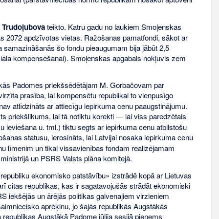
. Trudoļubova
teikto. Katru gadu no laukiem Smoļenskas
as 2072 apdzīvotas vietas. Ražošanas pamatfondi, sākot ar
kaita samazināšanās šo fondu pieaugumam bija jābūt 2,5
enciāla kompensēšanai). Smoļenskas apgabals nokļuvis zem
tākās Padomes priekšsēdētājam M. Gorbačovam par
virzīta prasība, lai kompensētu republikai to vienpusīgo
av atlīdzināts ar attiecīgu iepirkuma cenu paaugstinājumu.
priekšlikums, lai tā notiktu korekti — lai viss paredzētais
eviešana u. tml.) tiktu segts ar iepirkuma cenu atbilstošu
šanas statusu, ierosināts, lai Latvijai nosaka iepirkuma cenu
u līmenim un tikai vissavienības fondam realizējamam
nistrijā un PSRS Valsts plāna komitejā.
 republiku ekonomisko patstāvību» izstrādē kopā ar Lietuvas
arī citas republikas, kas ir sagatavojušās strādāt ekonomiski
S iekšējās un ārējās politikas galvenajiem virzieniem
 saimniecisko aprēķinu, jo šajās republikās Augstākās
ja republikas Augstākā Padome jūlija sesijā pieņems