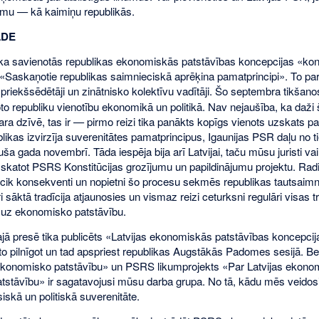
umu — kā kaimiņu republikās.
LDE
ka savienotās republikas ekonomiskās patstāvības koncepcijas «konc
askaņotie republikas saimnieciskā aprēķina pamatprincipi». To par
 priekšsēdētāji un zinātnisko kolektīvu vadītāji. Šo septembra tikša
oto republiku vienotību ekonomikā un politikā. Nav nejaušība, ka daži
ara dzīvē, tas ir — pirmo reizi tika panākts kopīgs vienots uzskats p
blikas izvirzīja suverenitātes pamatprincipus, Igaunijas PSR daļu no 
a gada novembrī. Tāda iespēja bija arī Latvijai, taču mūsu juristi 
zskatot PSRS Konstitūcijas grozījumu un papildinājumu projektu. Radik
, cik konsekventi un nopietni šo procesu sekmēs republikas tautsaim
sāktā tradīcija atjaunosies un vismaz reizi ceturksni regulāri visas t
i uz ekonomisko patstāvību.
jā presē tika publicēts «Latvijas ekonomiskās patstāvības koncepcija
o pilnīgot un tad apspriest republikas Augstākās Padomes sesijā. Be
ekonomisko patstāvību» un PSRS likumprojekts «Par Latvijas ekonomi
stāvību» ir sagatavojusi mūsu darba grupa. No tā, kādu mēs veidos
esiskā un politiskā suverenitāte.