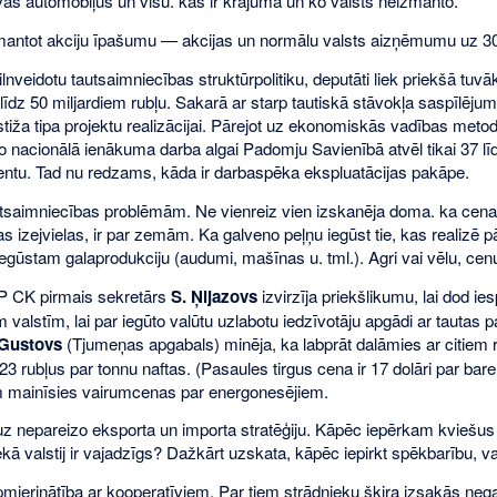
vas automobiļus un visu. kas ir krājumā un ko valsts neizmanto.
zmantot akciju īpašumu — akcijas un normālu valsts aizņēmumu uz 30
pilnveidotu tautsaimniecības struktūrpolitiku, deputāti liek priekšā t
līdz 50 miljardiem rubļu. Sakarā ar starp tautiskā stāvokļa saspīlēj
tiža tipa projektu realizācijai. Pārejot uz ekonomiskās vadības me
 nacionālā ienākuma darba algai Padomju Savienībā atvēl tikai 37 līdz 
entu. Tad nu redzams, kāda ir darbaspēka ekspluatācijas pakāpe.
saimniecības problēmām. Ne vienreiz vien izskanēja doma. ka cena
as izejvielas, ir par zemām. Ka galveno peļņu iegūst tie, kas realizē 
 iegūstam galaprodukciju (audumi, mašīnas u. tml.). Agri vai vēlu, ce
P CK pirmais sekretārs
S. Ņijazovs
izvirzīja priekšlikumu, lai dod ie
m valstīm, lai par iegūto valūtu uzlabotu iedzīvotāju apgādi ar tautas 
 Gustovs
(Tjumeņas apgabals) minēja, ka labprāt dalāmies ar citiem 
 rubļus par tonnu naftas. (Pasaules tirgus cena ir 17 dolāri par bare
 mainīsies vairumcenas par energonesējiem.
uz nepareizo eksporta un importa stratēģiju. Kāpēc iepērkam kviešus (
ā valstij ir vajadzīgs? Dažkārt uzskata, kāpēc iepirkt spēkbarību, va
neapmierinātība ar kooperatīviem. Par tiem strādnieku šķira izsakās n