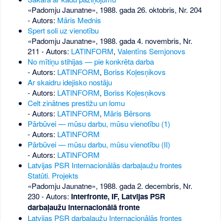
«Padomju Jaunatne», 1988. gada 26. oktobris, Nr. 204
- Autors:
Māris Mednis
Spert soli uz vienotību
«Padomju Jaunatne», 1988. gada 4. novembris, Nr.
211
- Autors:
LATINFORM
,
Valentīns Semjonovs
No mītiņu stihijas — pie konkrēta darba
- Autors:
LATINFORM
,
Boriss Koļesņikovs
Ar skaidru idejisko nostāju
- Autors:
LATINFORM
,
Boriss Koļesņikovs
Celt zinātnes prestižu un lomu
- Autors:
LATINFORM
,
Māris Bērsons
Pārbūvei — mūsu darbu, mūsu vienotību (1)
- Autors:
LATINFORM
Pārbūvei — mūsu darbu, mūsu vienotību (II)
- Autors:
LATINFORM
Latvijas PSR Internacionālās darbaļaužu frontes
Statūti. Projekts
«Padomju Jaunatne», 1988. gada 2. decembris, Nr.
230
- Autors:
Interfronte, IF, Latvijas PSR
darbaļaužu internacionālā fronte
Latvijas PSR darbaļaužu Internacionālās frontes