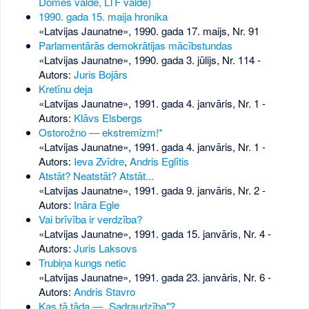
Domes valde, LTF valde)
1990. gada 15. maija hronika
«Latvijas Jaunatne», 1990. gada 17. maijs, Nr. 91
Parlamentārās demokrātijas mācībstundas
«Latvijas Jaunatne», 1990. gada 3. jūlijs, Nr. 114
-
Autors:
Juris Bojārs
Kretīnu deja
«Latvijas Jaunatne», 1991. gada 4. janvāris, Nr. 1
-
Autors:
Klāvs Elsbergs
Ostorožno — ekstremizm!*
«Latvijas Jaunatne», 1991. gada 4. janvāris, Nr. 1
-
Autors:
Ieva Zvīdre
,
Andris Eglītis
Atstāt? Neatstāt? Atstāt...
«Latvijas Jaunatne», 1991. gada 9. janvāris, Nr. 2
-
Autors:
Ināra Egle
Vai brīvība ir verdzība?
«Latvijas Jaunatne», 1991. gada 15. janvāris, Nr. 4
-
Autors:
Juris Laksovs
Trubiņa kungs netic
«Latvijas Jaunatne», 1991. gada 23. janvāris, Nr. 6
-
Autors:
Andris Stavro
Kas tā tāda — „Sadraudzība"?