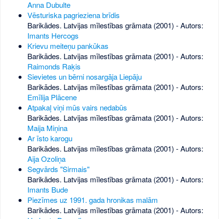
Anna Dubulte
Vēsturiska pagrieziena brīdis
Barikādes. Latvijas mīlestības grāmata (2001) - Autors:
Imants Hercogs
Krievu meiteņu pankūkas
Barikādes. Latvijas mīlestības grāmata (2001) - Autors:
Raimonds Raķis
Sievietes un bērni nosargāja Liepāju
Barikādes. Latvijas mīlestības grāmata (2001) - Autors:
Emīlija Plācene
Atpakaļ viņi mūs vairs nedabūs
Barikādes. Latvijas mīlestības grāmata (2001) - Autors:
Maija Miņina
Ar īsto karogu
Barikādes. Latvijas mīlestības grāmata (2001) - Autors:
Aija Ozoliņa
Segvārds "Sirmais"
Barikādes. Latvijas mīlestības grāmata (2001) - Autors:
Imants Bude
Piezīmes uz 1991. gada hronikas malām
Barikādes. Latvijas mīlestības grāmata (2001) - Autors: