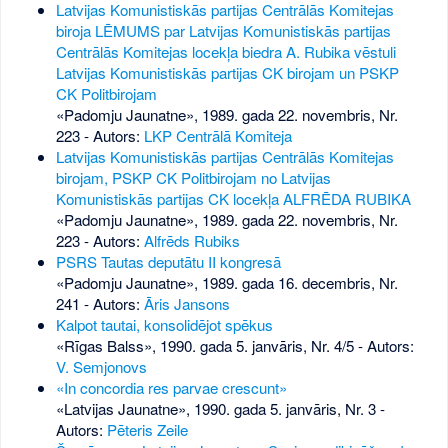
Latvijas Komunistiskās partijas Centrālās Komitejas
biroja LĒMUMS par Latvijas Komunistiskās partijas
Centrālās Komitejas locekļa biedra A. Rubika vēstuli
Latvijas Komunistiskās partijas CK birojam un PSKP
CK Politbirojam
«Padomju Jaunatne», 1989. gada 22. novembris, Nr.
223
- Autors:
LKP Centrālā Komiteja
Latvijas Komunistiskās partijas Centrālās Komitejas
birojam, PSKP CK Politbirojam no Latvijas
Komunistiskās partijas CK locekļa ALFRĒDA RUBIKA
«Padomju Jaunatne», 1989. gada 22. novembris, Nr.
223
- Autors:
Alfrēds Rubiks
PSRS Tautas deputātu II kongresā
«Padomju Jaunatne», 1989. gada 16. decembris, Nr.
241
- Autors:
Āris Jansons
Kalpot tautai, konsolidējot spēkus
«Rīgas Balss», 1990. gada 5. janvāris, Nr. 4/5
- Autors:
V. Semjonovs
«In concordia res parvae crescunt»
«Latvijas Jaunatne», 1990. gada 5. janvāris, Nr. 3
-
Autors:
Pēteris Zeile