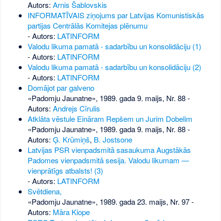
Autors:
Arnis Šablovskis
INFORMATĪVAIS ziņojums par Latvijas Komunistiskās
partijas Centrālās Komitejas plēnumu
- Autors:
LATINFORM
Valodu likuma pamatā - sadarbību un konsolidāciju (1)
- Autors:
LATINFORM
Valodu likuma pamatā - sadarbību un konsolidāciju (2)
- Autors:
LATINFORM
Domājot par galveno
«Padomju Jaunatne», 1989. gada 9. maijs, Nr. 88
-
Autors:
Andrejs Cīrulis
Atklāta vēstule Eināram Repšem un Jurim Dobelim
«Padomju Jaunatne», 1989. gada 9. maijs, Nr. 88
-
Autors:
Ģ. Krūmiņš
,
B. Jostsone
Latvijas PSR vienpadsmitā sasaukuma Augstākās
Padomes vienpadsmitā sesija. Valodu likumam —
vienprātīgs atbalsts! (3)
- Autors:
LATINFORM
Svētdiena,
«Padomju Jaunatne», 1989. gada 23. maijs, Nr. 97
-
Autors:
Māra Kiope