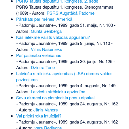
PSRS Tautas deputātu 1. kongress. 2. sēde
PSRS Tautas deputātu 1. kongress. Stenogrammas
(1989) - Autors:
PSRS Augstākā Padome
Pārskats par mēnesi Amerikā
«Padomju Jaunatne», 1989. gada 31. maijs, Nr. 103
-
Autors:
Gunta Šenberga
Kas ietekmē valsts valodas apgūšanu?
«Padomju Jaunatne», 1989. gada 9. jūnijs, Nr. 110
-
Autors:
Vilnis Našenieks
Par patiesību vēlēšanās
«Padomju Jaunatne», 1989. gada 30. jūnijs, Nr. 125
-
Autors:
Dzintra Tone
Latviešu strēlnieku apvienības (LSA) domes valdes
paziņojums
«Padomju Jaunatne», 1989. gada 4. augusts, Nr. 149
-
Autors:
Latviešu strēlnieku apvienība
Savu akmeni no pieminekļa prasu atpakaļ!
«Padomju Jaunatne», 1989. gada 24. augusts, Nr. 162
- Autors:
Jānis Vahers
Vai priekšroka intuīcijai?
«Padomju Jaunatne», 1989. gada 24. augusts, Nr. 162
- Autors:
Ivars Redisons