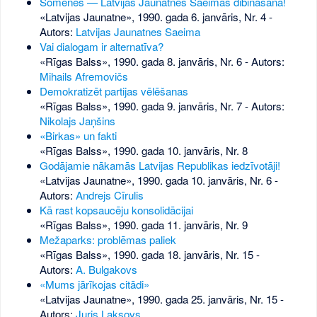
Šomēnes — Latvijas Jaunatnes Saeimas dibināšana!
«Latvijas Jaunatne», 1990. gada 6. janvāris, Nr. 4
-
Autors:
Latvijas Jaunatnes Saeima
Vai dialogam ir alternatīva?
«Rīgas Balss», 1990. gada 8. janvāris, Nr. 6
- Autors:
Mihails Afremovičs
Demokratizēt partijas vēlēšanas
«Rīgas Balss», 1990. gada 9. janvāris, Nr. 7
- Autors:
Nikolajs Jaņšins
«Birkas» un fakti
«Rīgas Balss», 1990. gada 10. janvāris, Nr. 8
Godājamie nākamās Latvijas Republikas iedzīvotāji!
«Latvijas Jaunatne», 1990. gada 10. janvāris, Nr. 6
-
Autors:
Andrejs Cīrulis
Kā rast kopsaucēju konsolidācijai
«Rīgas Balss», 1990. gada 11. janvāris, Nr. 9
Mežaparks: problēmas paliek
«Rīgas Balss», 1990. gada 18. janvāris, Nr. 15
-
Autors:
A. Bulgakovs
«Mums jārīkojas citādi»
«Latvijas Jaunatne», 1990. gada 25. janvāris, Nr. 15
-
Autors:
Juris Laksovs