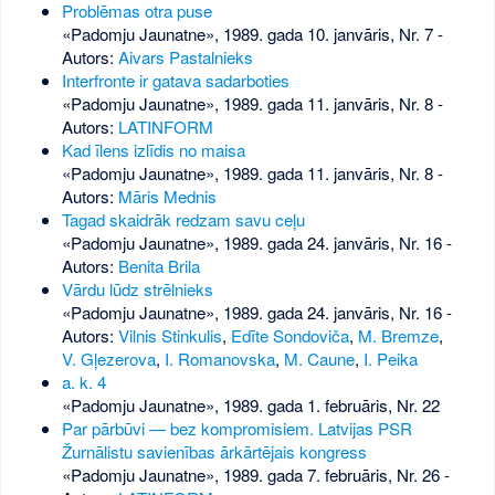
Problēmas otra puse
«Padomju Jaunatne», 1989. gada 10. janvāris, Nr. 7
-
Autors:
Aivars Pastalnieks
Interfronte ir gatava sadarboties
«Padomju Jaunatne», 1989. gada 11. janvāris, Nr. 8
-
Autors:
LATINFORM
Kad īlens izlīdis no maisa
«Padomju Jaunatne», 1989. gada 11. janvāris, Nr. 8
-
Autors:
Māris Mednis
Tagad skaidrāk redzam savu ceļu
«Padomju Jaunatne», 1989. gada 24. janvāris, Nr. 16
-
Autors:
Benita Brila
Vārdu lūdz strēlnieks
«Padomju Jaunatne», 1989. gada 24. janvāris, Nr. 16
-
Autors:
Vilnis Stinkulis
,
Edīte Sondoviča
,
M. Bremze
,
V. Gļezerova
,
I. Romanovska
,
M. Caune
,
I. Peika
a. k. 4
«Padomju Jaunatne», 1989. gada 1. februāris, Nr. 22
Par pārbūvi — bez kompromisiem. Latvijas PSR
Žurnālistu savienības ārkārtējais kongress
«Padomju Jaunatne», 1989. gada 7. februāris, Nr. 26
-