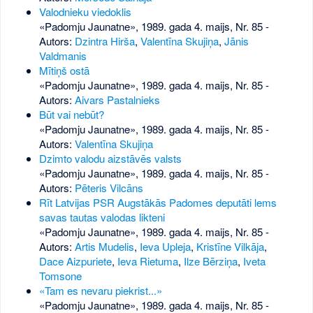
Valodnieku viedoklis
«Padomju Jaunatne», 1989. gada 4. maijs, Nr. 85
-
Autors:
Dzintra Hirša
,
Valentīna Skujiņa
,
Jānis
Valdmanis
Mītiņš ostā
«Padomju Jaunatne», 1989. gada 4. maijs, Nr. 85
-
Autors:
Aivars Pastalnieks
Būt vai nebūt?
«Padomju Jaunatne», 1989. gada 4. maijs, Nr. 85
-
Autors:
Valentīna Skujiņa
Dzimto valodu aizstāvēs valsts
«Padomju Jaunatne», 1989. gada 4. maijs, Nr. 85
-
Autors:
Pēteris Vilcāns
Rīt Latvijas PSR Augstākās Padomes deputāti lems
savas tautas valodas likteni
«Padomju Jaunatne», 1989. gada 4. maijs, Nr. 85
-
Autors:
Artis Mudelis
,
Ieva Upleja
,
Kristīne Vilkāja
,
Dace Aizpuriete
,
Ieva Rietuma
,
Ilze Bērziņa
,
Iveta
Tomsone
«Tam es nevaru piekrist...»
«Padomju Jaunatne», 1989. gada 4. maijs, Nr. 85
-