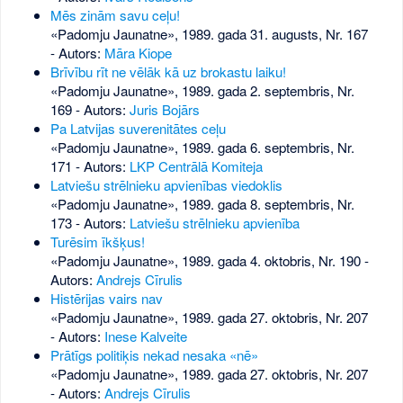
Mēs zinām savu ceļu!
«Padomju Jaunatne», 1989. gada 31. augusts, Nr. 167
- Autors:
Māra Kiope
Brīvību rīt ne vēlāk kā uz brokastu laiku!
«Padomju Jaunatne», 1989. gada 2. septembris, Nr.
169
- Autors:
Juris Bojārs
Pa Latvijas suverenitātes ceļu
«Padomju Jaunatne», 1989. gada 6. septembris, Nr.
171
- Autors:
LKP Centrālā Komiteja
Latviešu strēlnieku apvienības viedoklis
«Padomju Jaunatne», 1989. gada 8. septembris, Nr.
173
- Autors:
Latviešu strēlnieku apvienība
Turēsim īkšķus!
«Padomju Jaunatne», 1989. gada 4. oktobris, Nr. 190
-
Autors:
Andrejs Cīrulis
Histērijas vairs nav
«Padomju Jaunatne», 1989. gada 27. oktobris, Nr. 207
- Autors:
Inese Kalveite
Prātīgs politiķis nekad nesaka «nē»
«Padomju Jaunatne», 1989. gada 27. oktobris, Nr. 207
- Autors:
Andrejs Cīrulis