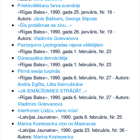
Priekšvēlēšanu farsa scenārijs
«Rīgas Balss», 1990. gada 25. janvāris, Nr. 18
-
Autors:
Jānis Baškers
,
Georgs Stiprais
«Šīs problēmas es zinu...»
«Rīgas Balss», 1990. gada 26. janvāris, Nr. 19
-
Autors:
Vladimirs Golovanovs
Paziņojums Ļeņingradas rajona vēlētājiem
«Rīgas Balss», 1990. gada 1. februāris, Nr. 23
Dūresspēka demokrātija
«Rīgas Balss», 1990. gada 1. februāris, Nr. 23
Pirmā sesija turpinās
«Rīgas Balss», 1990. gada 6. februāris, Nr. 27
- Autors:
Andris Eglītis
,
Lilita Seimuškāne
«JA IEMĀCĪSIMIES STRĀDĀT...»
«Rīgas Balss», 1990. gada 6. februāris, Nr. 27
- Autors:
Vladimirs Golovanovs
Interfronte! Lūdzu, vieno mūs!
«Latvijas Jaunatne», 1990. gada 8. februāris, Nr. 25
Marina Kosteņecka ziņo no Maskavas
«Latvijas Jaunatne», 1990. gada 23. februāris, Nr. 36
-
Autors:
Marina Kosteņecka