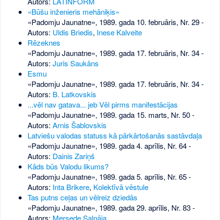
Autors:
LATINFORM
«Būšu inženieris mehāniķis»
«Padomju Jaunatne», 1989. gada 10. februāris, Nr. 29
-
Autors:
Uldis Briedis
,
Inese Kalveite
Rēzeknes
«Padomju Jaunatne», 1989. gada 17. februāris, Nr. 34
-
Autors:
Juris Saukāns
Esmu
«Padomju Jaunatne», 1989. gada 17. februāris, Nr. 34
-
Autors:
B. Latkovskis
...vēl nav gatava... jeb Vēl pirms manifestācijas
«Padomju Jaunatne», 1989. gada 15. marts, Nr. 50
-
Autors:
Arnis Šablovskis
Latviešu valodas statuss kā pārkārtošanās sastāvdaļa
«Padomju Jaunatne», 1989. gada 4. aprīlis, Nr. 64
-
Autors:
Dainis Zariņš
Kāds būs Valodu likums?
«Padomju Jaunatne», 1989. gada 5. aprīlis, Nr. 65
-
Autors:
Inta Brikere
,
Kolektīvā vēstule
Tas putns ceļas un vēlreiz dziedās
«Padomju Jaunatne», 1989. gada 29. aprīlis, Nr. 83
-
Autors:
Mersede Salnāja