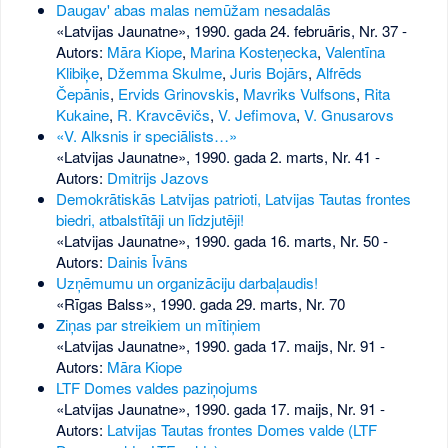
Daugav' abas malas nemūžam nesadalās
«Latvijas Jaunatne», 1990. gada 24. februāris, Nr. 37
-
Autors:
Māra Kiope
,
Marina Kosteņecka
,
Valentīna
Klibiķe
,
Džemma Skulme
,
Juris Bojārs
,
Alfrēds
Čepānis
,
Ervids Grinovskis
,
Mavriks Vulfsons
,
Rita
Kukaine
,
R. Kravcēvičs
,
V. Jefimova
,
V. Gnusarovs
«V. Alksnis ir speciālists…»
«Latvijas Jaunatne», 1990. gada 2. marts, Nr. 41
-
Autors:
Dmitrijs Jazovs
Demokrātiskās Latvijas patrioti, Latvijas Tautas frontes
biedri, atbalstītāji un līdzjutēji!
«Latvijas Jaunatne», 1990. gada 16. marts, Nr. 50
-
Autors:
Dainis Īvāns
Uzņēmumu un organizāciju darbaļaudis!
«Rīgas Balss», 1990. gada 29. marts, Nr. 70
Ziņas par streikiem un mītiņiem
«Latvijas Jaunatne», 1990. gada 17. maijs, Nr. 91
-
Autors:
Māra Kiope
LTF Domes valdes paziņojums
«Latvijas Jaunatne», 1990. gada 17. maijs, Nr. 91
-
Autors:
Latvijas Tautas frontes Domes valde (LTF