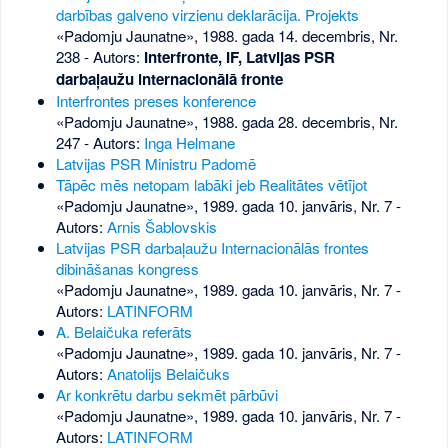
darbības galveno virzienu deklarācija. Projekts
«Padomju Jaunatne», 1988. gada 14. decembris, Nr.
238
- Autors:
Interfronte, IF, Latvijas PSR
darbaļaužu internacionālā fronte
Interfrontes preses konference
«Padomju Jaunatne», 1988. gada 28. decembris, Nr.
247
- Autors:
Inga Helmane
Latvijas PSR Ministru Padomē
Tāpēc mēs netopam labāki jeb Realitātes vētījot
«Padomju Jaunatne», 1989. gada 10. janvāris, Nr. 7
-
Autors:
Arnis Šablovskis
Latvijas PSR darbaļaužu Internacionālās frontes
dibināšanas kongress
«Padomju Jaunatne», 1989. gada 10. janvāris, Nr. 7
-
Autors:
LATINFORM
A. Belaičuka referāts
«Padomju Jaunatne», 1989. gada 10. janvāris, Nr. 7
-
Autors:
Anatolijs Belaičuks
Ar konkrētu darbu sekmēt pārbūvi
«Padomju Jaunatne», 1989. gada 10. janvāris, Nr. 7
-
Autors:
LATINFORM