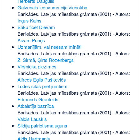
Herberts Daugulis
Galvenais ieguvums bija vienotība
Barikādes. Latvijas mīlestības grāmata (2001) - Autors:
Ingus Kalns
Sāku ticēt Dievam
Barikādes. Latvijas mīlestības grāmata (2001) - Autors:
Aivars Puriņš
Uzmanījām, vai neesam mīnēti
Barikādes. Latvijas mīlestības grāmata (2001) - Autors:
Z. Sirmā
,
Ģirts Rozenbergs
Virsnieka piezīmes
Barikādes. Latvijas mīlestības grāmata (2001) - Autors:
Alfreds Egils Puškevičs
Lodes sitās pret jumtiem
Barikādes. Latvijas mīlestības grāmata (2001) - Autors:
Edmunds Graufelds
Atbalstīja baznīca
Barikādes. Latvijas mīlestības grāmata (2001) - Autors:
Valdis Lauskis
Sildīja patriotisma uguns
Barikādes. Latvijas mīlestības grāmata (2001) - Autors:
Aldis Hartmanis