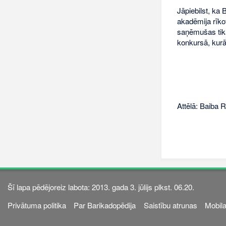
Jāpiebilst, ka 
akadēmija rīkot
saņēmušas tika
konkursā, kurā 
Attēlā: Baiba R
Šī lapa pēdējoreiz labota: 2013. gada 3. jūlijs plkst. 06.20.
Privātuma politika
Par Barikadopēdija
Saistību atrunas
Mobila