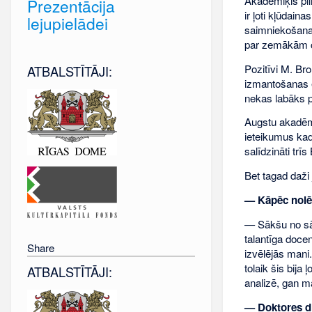
Akadēmiķis pil
Prezentācija
ir ļoti kļūdain
lejupielādei
saimniekošanas
par zemākām ce
Pozitīvi M. Bro
ATBALSTĪTĀJI:
izmantošanas e
nekas labāks p
Augstu akadēmiķ
ieteikumus kad
salīdzināti trīs
Bet tagad daži 
— Kāpēc nolēm
— Sākšu no sāk
talantīga doce
Share
izvēlējās mani.
tolaik šis bija
ATBALSTĪTĀJI:
analizē, gan m
— Doktores di