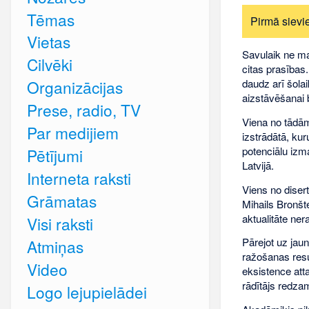
Tēmas
Pirmā sievi
Vietas
Savulaik ne maz
Cilvēki
citas prasības.
daudz arī šolai
Organizācijas
aizstāvēšanai b
Prese, radio, TV
Viena no tādā
Par medijiem
izstrādātā, k
potenciālu izm
Pētījumi
Latvijā.
Interneta raksti
Viens no diser
Grāmatas
Mihails Bronšte
aktualitāte ner
Visi raksti
Pārejot uz jau
Atmiņas
ražošanas resur
Video
eksistence att
rādītājs redz
Logo lejupielādei