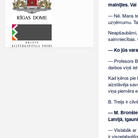
mainījies. Va
— Nē. Mans tema
uzņēmumu. Tas 
Neapšaubāmi, 
saimniecības. C
— Ko jūs varat
— Profesors Be
darbos viņš iet
Kad ķēros pie k
aizstāvēja sav
viņa piemēra e
B. Treijs ir ci
— M. Bronštei
Latvijā, Igaun
— Vislabāk ar r
ir visnelabvēl