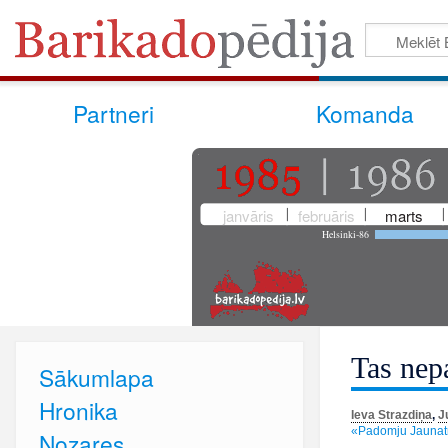
Partneri
Komanda
janvāris
februāris
marts
Helsinki-86
Tas nepa
Sākumlapa
Hronika
Ieva Strazdiņa
,
J
«Padomju Jaunatne
Nozares