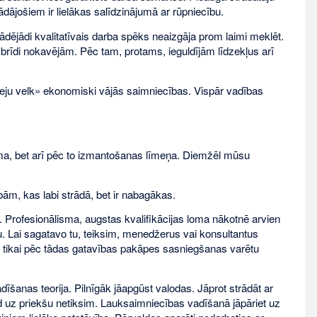
rādājošiem ir lielākas salīdzinājumā ar rūpniecību.
 Tādējādi kvalitatīvais darba spēks neaizgāja prom laimi meklēt.
brīdi nokavējām. Pēc tam, protams, ieguldījām līdzekļus arī
z leju velk» ekonomiski vājās saimniecības. Vispār vadības
a, bet arī pēc to izmantošanas līmeņa. Diemžēl mūsu
ām, kas labi strādā, bet ir nabagākas.
. Profesionālisma, augstas kvalifikācijas loma nākotnē arvien
ju. Lai sagatavo tu, teiksim, menedžerus vai konsultantus
n tikai pēc tādas gatavības pakāpes sasniegšanas varētu
īšanas teorija. Pilnīgāk jāapgūst valodas. Jāprot strādāt ar
īd uz priekšu netiksim. Lauksaimniecības vadīšanā jāpāriet uz