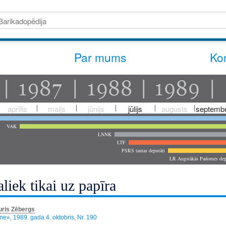
Par mums
Kon
aprīlis
maijs
jūnijs
jūlijs
augusts
septembr
VAK
LNNK
LTF
PSRS tautas deputāti
LR Augstākās Padomes dep
liek tikai uz papīra
uris Zēbergs
», 1989. gada 4. oktobris, Nr. 190