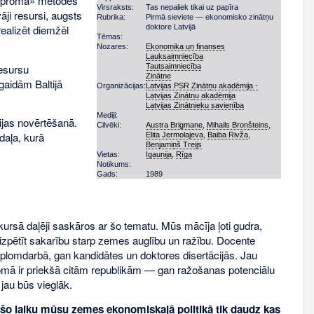
groproma» metodes
Virsraksts:
Tas nepaliek tikai uz papīra
vāji resursi, augsts
Rubrika:
Pirmā sieviete — ekonomisko zinātņu
doktore Latvijā
ealizēt diemžēl
Tēmas:
Nozares:
Ekonomika un finanses
Lauksaimniecība
Tautsaimniecība
resursu
Zinātne
gaidām Baltijā
Organizācijas:
Latvijas PSR Zinātņu akadēmija -
Latvijas Zinātņu akadēmija
Latvijas Zinātnieku savienība
Mediji:
cijas novērtēšanā.
Cilvēki:
Austra Brigmane
,
Mihails Bronšteins
,
daļa, kurā
Elita Jermolajeva
,
Baiba Rivža
,
Benjamiņš Treijs
Vietas:
Igaunija
,
Rīga
Notikums:
Gads:
1989
rsā daļēji saskāros ar šo tematu. Mūs mācīja ļoti gudra,
zpētīt sakarību starp zemes auglību un ražību. Docente
 diplomdarbā, gan kandidātes un doktores disertācijās. Jau
nes jomā ir priekšā citām republikām — gan ražošanas potenciālu
jau būs vieglāk.
 šo laiku mūsu zemes ekonomiskajā politikā tik daudz kas