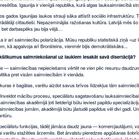
eresētība. Igaunija ir vienīgā republika, kurā algas lauksaimniecībā st
s gados Igaunijas laukos strauji sāka attīstīt sociālo infrastruktūru.
ādātāji cittautieši. Nepazeminājās ražošanas kultūra. Latvijā mēs šo 
, bet darbaspēks jau bija vējā…
a ir arī saimniecību polarizācija. Mūsu republiku statistiskā ziņā «u
iem, kā apgalvoja arī Bronšteins, vienmēr bijis demokrātiskāks...
šlikumus saimniekošanai uz laukiem iesakāt savā disertācijā?
ie — saimniecības nepieciešams vērtēt ne vien pēc resursu daudzum
itika pret visām saimniecībām ir vienāda.
kuras ir bagātas, varētu aizdot savus brīvos līdzekļus tām saimniecīb
 pilnveidot mācību procesu, speciālistu sagatavošanu lauksaimniecībai
imniecības akadēmijā ļoti lietderīgi būtu ieviest papildu specializāci
aimniecības jomām, akadēmijā būtu jāstudē papildus vēl divi gadi. U
antūru.
peciālistu funkcijas, tādēļ jāmāca daudz jauna — komercjautājumi, vad
 lai varētu stažēties ārzemēs. Bet ārvalstu pieredzes apgūšanas šobr