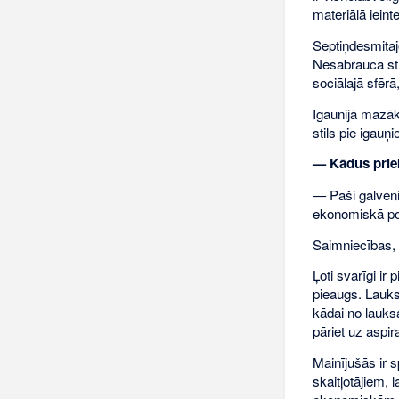
materiālā ieint
Septiņdesmitajo
Nesabrauca str
sociālajā sfērā
Igaunijā mazāk
stils pie igauņ
— Kādus priek
— Paši galven
ekonomiskā pol
Saimniecības, 
Ļoti svarīgi ir
pieaugs. Lauksa
kādai no lauks
pāriet uz aspir
Mainījušās ir s
skaitļotājiem,