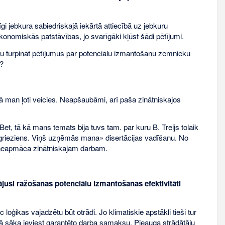
gi jebkura sabiedriskajā iekārtā attiecībā uz jebkuru
omiskās patstāvības, jo svarīgāki kļūst šādi pētījumi.
 turpināt pētījumus par potenciālu izmantošanu zemnieku
a?
ņā man ļoti veicies. Neapšaubāmi, arī paša zinātniskajos
Bet, tā kā mans temats bija tuvs tam. par kuru B. Treijs tolaik
pagrieziens. Viņš uzņēmās mana» disertācijas vadīšanu. No
u neapmāca zinātniskajam darbam.
ājusi ražošanas potenciālu izmantošanas efektivitāti
loģikas vajadzētu būt otrādi. Jo klimatiskie apstākli tieši tur
bā sāka ieviest garantēto darba samaksu. Pieauga strādātāju