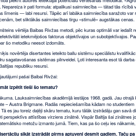
nībā piekrīt autores ieteiktajai potenciālu vērtēšanas metodikai. «A
as. Nepareiza ir pati formula: atpalikusi saimniecība — tātad tās rīcībā 
 līmenis — labi resursi. Tāpēc arī labāka saimniecība saražoto var r
nām, bet sliktākās saimniecības tirgu «stimulē» augstākas cenas.
nšteins vērtēja Baibas Rivžas metodi, pēc kuras optimāli var iedalīt 
fektivitāti ietekmējošos faktorus objektīvajos un subobjektīvajos. Pa
ar šo metodiku neesot izdomāts.
is novērtēja disertantes ieteikto ballu sistēmu speciālistu kvalifikā
ru sagatavošanas sistēmas pilnveidei. Ļoti interesanta esot tā darba 
 Baltijas republiku resursi.
jautājumi pašai Baibai Rivžai:
āt izpētīt tieši šo tematu?
uma. Lauksaimniecības akadēmijā iestājos 1968. gadā. Jau otrajā ku
nte – Austra Brigmane. Radās nepieciešamība kādam no studentiem i
 Tā es jau toreiz daļēji skāru tematu, kuru tālāk izstrādāju gan savā
 ļoti perspektīvs attīstības virziens zinātnē. Vispār Baltija šai zināt
atemātisko metožu izmanto jumā. Tiem, kas pa šo ceļu ies nākamie, 
sertāciju sīkāt izstrādāt pirms aptuveni desmit gadiem. Taču pa