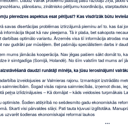
todēm. Daudz vairāk problēmu jāatstāj pašu ražotāju ziņā, jādod viņ
nozēšanu, plānošanu, zinātnisko pētījumu koordināciju, starptautisko
ju pieredzes aspektus esat pētījusi? Kas visdrīzāk būtu ievie
ā savas disertācijas problēmas iztirzājumā pieminu arī to. kas šai j
ā informācija tikpat kā nav pieejama. Tā ir plaša, bet sakopota necau
 darbības optimālo variantu. Ārzemēs visa šī informācija atrodas mašī
ūt nav gudrāki par mūsējiem. Bet pašmāju speciālistiem darbs ir daudz 
m mums jāmācās kooperācija. Nav jēgas pašiem sākt domāt to, kas ja
dze ir simtgadīga (Somijā, Holandē). No šīm valstīm tad mums arī j
 aizstāvēšanā daudzi runātāji minēja, ka jūsu ierosinājumi vairākā
arbība izveidojusies ar Valmieras rajonu. Izmantojot izstrādāto metodi
rp saimniecībām. Šogad visās rajona saimniecībās, izņemot divas, ieg
tā peļņa izlīdzinājusies – Kā domājat – kāds veidosies turpmākais Lat
optimiste. Šodien atšķirībā no sešdesmito gadu ekonomiskās reformas
tēmā. Skarti visi pārvaldes slāņi. Pati tauta kļuvusi izglītotāka. Manu
aus uzvarēt šodienas ekonomiskajai reformai laukos
***