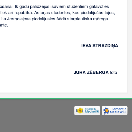
ītošanai. Ik gadu palīdzējusi saviem studentiem gatavoties
ek arī republikā. Astoņas studentes, kas piedalījušās tajos,
ita Jermolajeva piedalījusies šādā starptautiska mēroga
ante.
IEVA STRAZDIŅA
JURA ZĒBERGA
foto