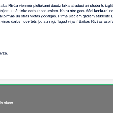
Baiba Rivža vienmēr pietiekami daudz laika atradusi arī studentu izgl
ajiem zinātnisko darbu konkursiem. Katru otro gadu šādi konkursi noti
i pirmās un otrās vietas godalgas. Pirms pieciem gadiem studente El
viņas darbs novērtēts ļoti atzinīgi. Tagad viņa ir Baibas Rivžas aspir
ivža.
is skats