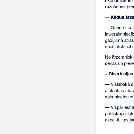
ekonomiskām me
ražošanas prog
— Kādus ārzem
— Gandrīz katr
lauksaimniecīb
gadījumā atrast
speciālisti neb
No ārzemniekie
senas un piere
– Disertācijas
— Vislabākā sad
atšķirības sta
saimniecību gū
— Vispār esmu 
politiskajā sis
aspekti, kas ļ