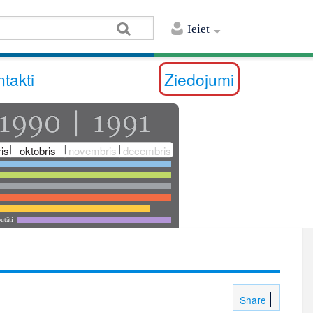
Ieiet
takti
Ziedojumi
is
oktobris
novembris
decembris
utāti
Share