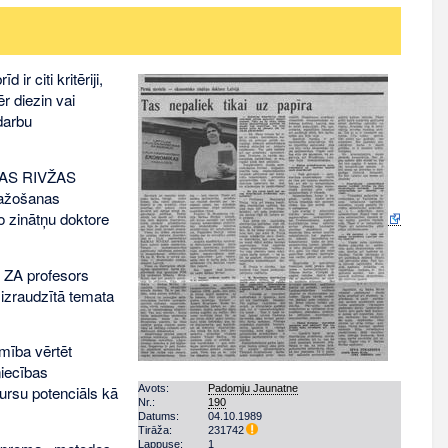
r citi kritēriji,
r diezin vai
 darbu
IBAS RIVŽAS
ražošanas
o zinātņu doktore
R ZA profesors
 izraudzītā temata
mība vērtēt
niecības
Avots:
Padomju Jaunatne
ursu potenciāls kā
Nr.:
190
Datums:
04.10.1989
Tirāža:
231742
Lappuse:
1