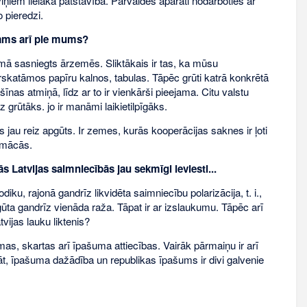
iem lielāka patstāvība. Pārvaldes aparāti nodarboties ar
 pieredzi.
šams arī pie mums?
omā sasniegts ārzemēs. Sliktākais ir tas, ka mūsu
rskatāmos papīru kalnos, tabulas. Tāpēc grūti katrā konkrētā
nas atmiņā, līdz ar to ir vienkārši pieejama. Citu valstu
grūtāks. jo ir manāmi laikietilpīgāks.
u reiz apgūts. Ir zemes, kurās kooperācijas saknes ir ļoti
āmācās.
s Latvijas saimniecībās jau sekmīgi ieviesti...
ku, rajonā gandrīz likvidēta saimniecību polarizācija, t. i.,
ūta gandrīz vienāda raža. Tāpat ir ar izslaukumu. Tāpēc arī
vijas lauku liktenis?
, skartas arī īpašuma attiecības. Vairāk pārmaiņu ir arī
prāt, īpašuma dažādība un republikas īpašums ir divi galvenie