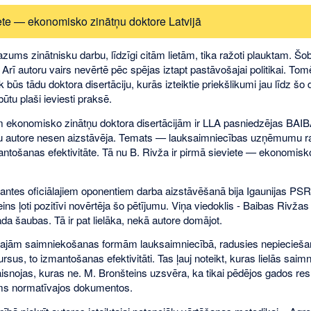
ete — ekonomisko zinātņu doktore Latvijā
ums zinātnisku darbu, līdzīgi citām lietām, tika ražoti plauktam. Šobrīd i
 Arī autoru vairs nevērtē pēc spējas iztapt pastāvošajai politikai. Tomē
k būs tādu doktora disertāciju, kurās izteiktie priekšlikumi jau līdz šo
ūtu plaši ieviesti praksē.
m ekonomisko zinātņu doktora disertācijām ir LLA pasniedzējas BA
uru autore nesen aizstāvēja. Temats — lauksaimniecības uzņēmumu 
antošanas efektivitāte. Tā nu B. Rivža ir pirmā sieviete — ekonomisk
tantes oficiālajiem oponentiem darba aizstāvēšanā bija Igaunijas PS
ins ļoti pozitīvi novērtēja šo pētījumu. Viņa viedoklis - Baibas Rivžas
ada šaubas. Tā ir pat lielāka, nekā autore domājot.
najām saimniekošanas formām lauksaimniecībā, radusies nepiecieša
sus, to izmantošanas efektivitāti. Tas ļauj noteikt, kuras lielās saim
aisnojas, kuras ne. M. Bronšteins uzsvēra, ka tikai pēdējos gados res
ams normatīvajos dokumentos.