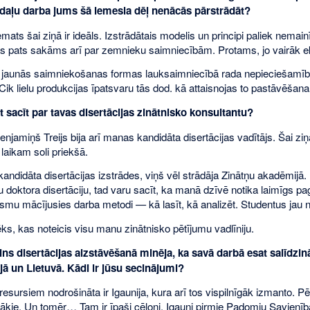
i daļu darba jums šā iemesla dēļ nenācās pārstrādāt?
ts šai ziņā ir ideāls. Izstrādātais modelis un principi paliek nemainī
pats sakāms arī par zemnieku saimniecībām. Protams, jo vairāk ekon
jaunās saimniekošanas formas lauksaimniecībā rada nepieciešamību
ik lielu produkcijas īpatsvaru tās dod. kā attaisnojas to pastāvēšan
 sacīt par tavas disertācijas zinātnisko konsultantu?
njamiņš Treijs bija arī manas kandidāta disertācijas vadītājs. Šai zi
 laikam soli priekšā.
andidāta disertācijas izstrādes, viņš vēl strādāja Zinātņu akadēmijā. 
u doktora disertāciju, tad varu sacīt, ka manā dzīvē notika laimīgs 
smu mācījusies darba metodi — kā lasīt, kā analizēt. Studentus ja
lvēks, kas noteicis visu manu zinātnisko pētījumu vadlīniju.
ns disertācijas aizstāvēšanā minēja, ka savā darbā esat salīdzin
ijā un Lietuvā. Kādi ir jūsu secinājumi?
esursiem nodrošināta ir Igaunija, kura arī tos vispilnīgāk izmanto. Pēc 
īgākie. Un tomēr… Tam ir īpaši cēloņi. Igauņi pirmie Padomju Savienī