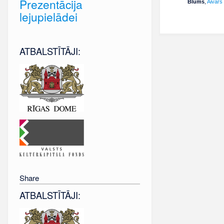
Prezentācija
Blūms
,
Aivars
lejupielādei
ATBALSTĪTĀJI:
Share
ATBALSTĪTĀJI: