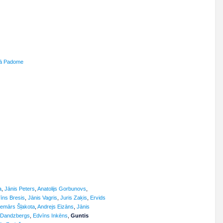
kā Padome
a
,
Jānis Peters
,
Anatolijs Gorbunovs
,
vīns Bresis
,
Jānis Vagris
,
Juris Zaķis
,
Ervids
demārs Šļakota
,
Andrejs Eizāns
,
Jānis
 Dandzbergs
,
Edvīns Inkēns
,
Guntis