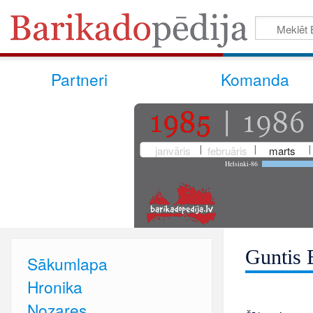
Partneri
Komanda
janvāris
februāris
marts
Helsinki-86
Guntis 
Sākumlapa
Hronika
Nozares