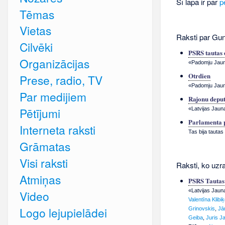
Šī lapa ir par
p
Tēmas
Vietas
Raksti par Gun
Cilvēki
PSRS tautas 
Organizācijas
«Padomju Jauna
Otrdien
Prese, radio, TV
«Padomju Jauna
Par medijiem
Rajonu deput
Pētījumi
«Latvijas Jauna
Parlamenta 
Interneta raksti
Tas bija tautas
Grāmatas
Visi raksti
Raksti, ko uzr
Atmiņas
PSRS Tautas 
«Latvijas Jaun
Video
Valentīna Klibi
Logo lejupielādei
Grinovskis
,
Jā
Geiba
,
Juris J