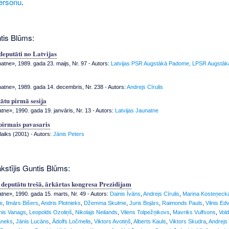
ersonu
.
tis Blūms:
deputāti no Latvijas
tne», 1989. gada 23. maijs, Nr. 97
- Autors:
Latvijas PSR Augstākā Padome, LPSR Augstā
tne», 1989. gada 14. decembris, Nr. 238
- Autors:
Andrejs Cīrulis
ātu pirmā sesija
tne», 1990. gada 19. janvāris, Nr. 13
- Autors:
Latvijas Jaunatne
pirmais pavasaris
 laiks (2001) - Autors:
Jānis Peters
akstījis Guntis Blūms:
deputātu trešā, ārkārtas kongresa Prezidijam
atne», 1990. gada 15. marts, Nr. 49
- Autors:
Dainis Īvāns
,
Andrejs Cīrulis
,
Marina Kosteņeck
ķe
,
Ilmārs Bišers
,
Andris Plotnieks
,
Džemma Skulme
,
Juris Bojārs
,
Raimonds Pauls
,
Vilnis Ed
nis Vanags
,
Leopolds Ozoliņš
,
Nikolajs Neilands
,
Vilens Tolpežņikovs
,
Mavriks Vulfsons
,
Vol
aneks
,
Jānis Lucāns
,
Ādolfs Ločmelis
,
Viktors Avotiņš
,
Alberts Kauls
,
Viktors Skudra
,
Andrejs