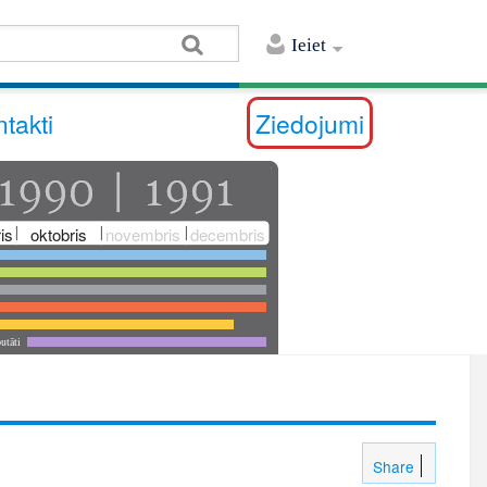
Ieiet
takti
Ziedojumi
is
oktobris
novembris
decembris
utāti
Share