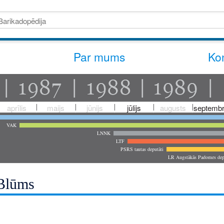
Par mums
Kon
aprīlis
maijs
jūnijs
jūlijs
augusts
septembr
VAK
LNNK
LTF
PSRS tautas deputāti
LR Augstākās Padomes dep
Blūms