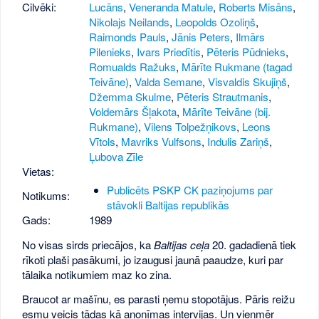
Cilvēki:
Lucāns
,
Veneranda Matule
,
Roberts Misāns
,
Nikolajs Neilands
,
Leopolds Ozoliņš
,
Raimonds Pauls
,
Jānis Peters
,
Ilmārs
Pilenieks
,
Ivars Priedītis
,
Pēteris Pūdnieks
,
Romualds Ražuks
,
Mārīte Rukmane (tagad
Teivāne)
,
Valda Semane
,
Visvaldis Skujiņš
,
Džemma Skulme
,
Pēteris Strautmanis
,
Voldemārs Šļakota
,
Mārīte Teivāne (bij.
Rukmane)
,
Vilens Tolpežņikovs
,
Leons
Vītols
,
Mavriks Vulfsons
,
Indulis Zariņš
,
Ļubova Zīle
Vietas:
Publicēts PSKP CK paziņojums par
Notikums:
stāvokli Baltijas republikās
Gads:
1989
No visas sirds priecājos, ka
Baltijas ceļa
20. gadadienā tiek
rīkoti plaši pasākumi, jo izaugusi jaunā paaudze, kuri par
tālaika notikumiem maz ko zina.
Braucot ar mašīnu, es parasti ņemu stopotājus. Pāris reižu
esmu veicis tādas kā anonīmas intervijas. Un vienmēr