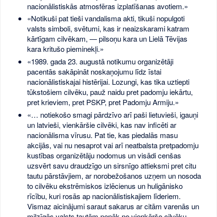
nacionālistiskās atmosfēras izplatīšanas avotiem.»
«Notikuši pat tieši vandalisma akti, tikuši nopulgoti
valsts simboli, svētumi, kas ir neaizskarami katram
kārtīgam cilvēkam, — pilsoņu kara un Lielā Tēvijas
kara kritušo pieminekļi.»
«1989. gada 23. augustā notikumu organizētāji
pacentās sakāpināt noskaņojumu līdz īstai
nacionālistiskajai histērijai. Lozungi, kas tika uztiepti
tūkstošiem cilvēku, pauž naidu pret padomju iekārtu,
pret krieviem, pret PSKP, pret Padomju Armiju.»
«… notiekošo smagi pārdzīvo arī paši lietuvieši, igauņi
un latvieši, vienkāršie cilvēki, kas nav inficēti ar
nacionālisma vīrusu. Pat tie, kas piedalās masu
akcijās, vai nu nesaprot vai arī neatbalsta pretpadomju
kustības organizētāju nodomus un visādi cenšas
uzsvērt savu draudzīgo un sirsnīgo attieksmi pret citu
tautu pārstāvjiem, ar norobežošanos uzņem un nosoda
to cilvēku ekstrēmiskos izlēcienus un huligānisko
rīcību, kuri rosās ap nacionālistiskajiem līderiem.
Vismaz aicinājumi saraut sakarus ar citām varenās un
milzīgās valsts tautām nenāk no vienkāršo cilvēku