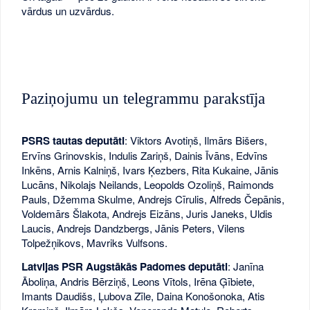
vārdus un uzvārdus.
Paziņojumu un telegrammu parakstīja
PSRS tautas deputāti
: Viktors Avotiņš, Ilmārs Bišers,
Ervīns Grinovskis, Indulis Zariņš, Dainis Īvāns, Edvīns
Inkēns, Arnis Kalniņš, Ivars Ķezbers, Rita Kukaine, Jānis
Lucāns, Nikolajs Neilands, Leopolds Ozoliņš, Raimonds
Pauls, Džemma Skulme, Andrejs Cīrulis, Alfreds Čepānis,
Voldemārs Šlakota, Andrejs Eizāns, Juris Janeks, Uldis
Laucis, Andrejs Dandzbergs, Jānis Peters, Vilens
Tolpežņikovs, Mavriks Vulfsons.
Latvijas PSR Augstākās Padomes deputāti
: Janīna
Āboliņa, Andris Bērziņš, Leons Vītols, Irēna Ģībiete,
Imants Daudišs, Ļubova Zīle, Daina Konošonoka, Atis