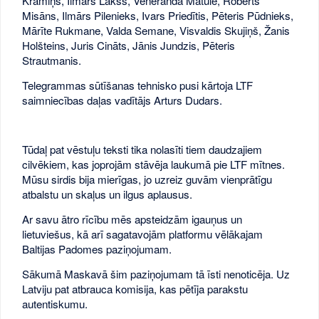
Kramiņš, Ilmārs Lakšs, Veneranda Matule, Roberts
Misāns, Ilmārs Pilenieks, Ivars Priedītis, Pēteris Pūdnieks,
Mārīte Rukmane, Valda Semane, Visvaldis Skujiņš, Žanis
Holšteins, Juris Cināts, Jānis Jundzis, Pēteris
Strautmanis.
Telegrammas sūtīšanas tehnisko pusi kārtoja LTF
saimniecības daļas vadītājs Arturs Dudars.
Tūdaļ pat vēstuļu teksti tika nolasīti tiem daudzajiem
cilvēkiem, kas joprojām stāvēja laukumā pie LTF mītnes.
Mūsu sirdis bija mierīgas, jo uzreiz guvām vienprātīgu
atbalstu un skaļus un ilgus aplausus.
Ar savu ātro rīcību mēs apsteidzām igauņus un
lietuviešus, kā arī sagatavojām platformu vēlākajam
Baltijas Padomes paziņojumam.
Sākumā Maskavā šim paziņojumam tā īsti nenoticēja. Uz
Latviju pat atbrauca komisija, kas pētīja parakstu
autentiskumu.