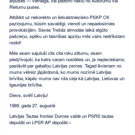
ārpuses — vienalga, vai padomi nāktu no Austrumu vai
Rietumu puses.
Atbildot uz nekorekto un lielvalstniecisko PSKP CK
paziņojumu, būsim savaldīgi, vienoti un nepadosimies
provokācijām. Savas Trešās atmodas laikā atgūto
pašcieņu, spēku un taisnības apziņu mēs vairs nedrīkstam
nodot!
Mēs esam sajutuši cits cita roku siltumu, esam
piedzīvojuši, ka katrs varam nostāties un, ja nepieciešams,
pastāvēt par gabaliņu Latvijas zemes. Tagad ikvienam no
mums vēlreiz jāpārdomā, ko mums nozīmē Latvijas
brīvība, kāpēc mums nav cita ceļa kā Latvijas, Lietuvas un
Igaunijas brīvība.
Dievs, svētī Latviju!
1989. gada 27. augustā
Latvijas Tautas frontes Domes valde un PSRS tautas
deputāti un LPSR AP deputāti.»