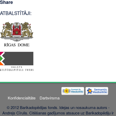
Share
ATBALSTĪTĀJI:
Konfidencialitāte
Darbvirsma
© 2012 Barikadopēdijas fonds. Idejas un nosaukuma autors -
Andrejs Cīrulis. Citēšanas gadījumos atsauce uz Barikadopēdiju ir