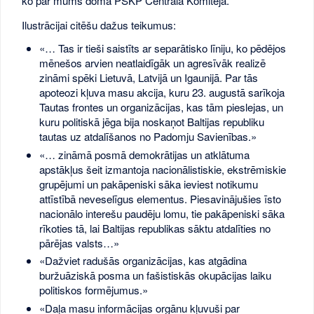
ko par mums domā PSKP Centrālā Komiteja.
Ilustrācijai citēšu dažus teikumus:
«… Tas ir tieši saistīts ar separātisko līniju, ko pēdējos
mēnešos arvien neatlaidīgāk un agresīvāk realizē
zināmi spēki Lietuvā, Latvijā un Igaunijā. Par tās
apoteozi kļuva masu akcija, kuru 23. augustā sarīkoja
Tautas frontes un organizācijas, kas tām pieslejas, un
kuru politiskā jēga bija noskaņot Baltijas republiku
tautas uz atdalīšanos no Padomju Savienības.»
«… zināmā posmā demokrātijas un atklātuma
apstākļus šeit izmantoja nacionālistiskie, ekstrēmiskie
grupējumi un pakāpeniski sāka ieviest notikumu
attīstībā neveselīgus elementus. Piesavinājušies īsto
nacionālo interešu paudēju lomu, tie pakāpeniski sāka
rīkoties tā, lai Baltijas republikas sāktu atdalīties no
pārējas valsts…»
«Dažviet radušās organizācijas, kas atgādina
buržuāziskā posma un fašistiskās okupācijas laiku
politiskos formējumus.»
«Daļa masu informācijas orgānu kļuvuši par