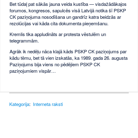
Bet tūdaļ pat sākās jauna veida kustība — visdažādākajos
forumos, kongresos, sapulcēs visā Latvijā notika šī PSKP
CK paziņojuma nosodīšana un gandrīz katra beidzās ar
rezolūcijas vai kāda cita dokumenta pieņemšanu.
Kremlis tika appludināts ar protesta vēstulēm un
telegrammām.
Agrāk ik nedēļu nāca klajā kāds PSKP CK paziņojums par
kādu tēmu, bet tā vien izskatās, ka 1989. gada 26. augusta
Paziņojums bija viens no pēdējiem PSKP CK
paziņojumiem vispār…
Kategorija
:
Interneta raksti