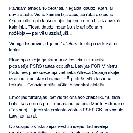
Pavisam atnāca 46 deputāti. Negaidīti daudz. Katrs ar
savu stāstu. Vienu kaimiņi bija dabūjuši rokā pie siena
šķūņa, citam pie lauku mājas logiem no rīta bija klauvējuši
kaimiņi… Tiesa, daudzi neatnākušie arī pēc tam
nožēloja — par vēlu uzzinājuši…
Vienīgā lasāmviela bija no
Latinform
teletaipa izdrukātās
lentas.
Eksemplāru bija gaužām maz, bet visu uzmanību
piesaistīja PSRS tautas deputāta, Latvijas PSR Ministru
Padomes priekšsēdētāja vietnieka Alfrēda Čepāņa skaļie
izsaucieni un šķendēšanās: «Ārprāts!», «Nu tas ir par
traku!», «Gatavie meli!», «Šito tā nedrīkst atstāt!»
Emocijas turpinājās, bet visracionālāko priekšlikumu tādā
balsī, kas necieš pretimrunāšanu, pateica Mārīte Rukmane
(Teivāne) — jāraksta protesta vēstule PSKP CK un vēstule
Latvijas tautai.
Diskusijās izkristalizējās vēstuļu idejas, tad ievēlēja
redakcijas komisijas — katrai vēstulei savu. Kamēr