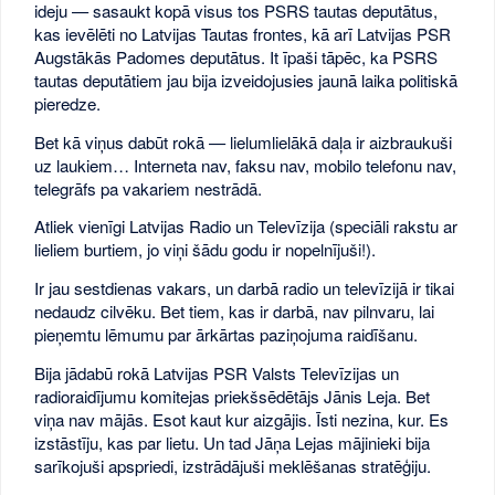
ideju — sasaukt kopā visus tos PSRS tautas deputātus,
kas ievēlēti no Latvijas Tautas frontes, kā arī Latvijas PSR
Augstākās Padomes deputātus. It īpaši tāpēc, ka PSRS
tautas deputātiem jau bija izveidojusies jaunā laika politiskā
pieredze.
Bet kā viņus dabūt rokā — lielumlielākā daļa ir aizbraukuši
uz laukiem… Interneta nav, faksu nav, mobilo telefonu nav,
telegrāfs pa vakariem nestrādā.
Atliek vienīgi Latvijas Radio un Televīzija (speciāli rakstu ar
lieliem burtiem, jo viņi šādu godu ir nopelnījuši!).
Ir jau sestdienas vakars, un darbā radio un televīzijā ir tikai
nedaudz cilvēku. Bet tiem, kas ir darbā, nav pilnvaru, lai
pieņemtu lēmumu par ārkārtas paziņojuma raidīšanu.
Bija jādabū rokā Latvijas PSR Valsts Televīzijas un
radioraidījumu komitejas priekšsēdētājs Jānis Leja. Bet
viņa nav mājās. Esot kaut kur aizgājis. Īsti nezina, kur. Es
izstāstīju, kas par lietu. Un tad Jāņa Lejas mājinieki bija
sarīkojuši apspriedi, izstrādājuši meklēšanas stratēģiju.