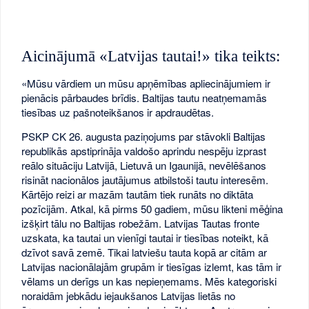
Aicinājumā «Latvijas tautai!» tika teikts:
«Mūsu vārdiem un mūsu apņēmības apliecinājumiem ir
pienācis pārbaudes brīdis. Baltijas tautu neatņemamās
tiesības uz pašnoteikšanos ir apdraudētas.
PSKP CK 26. augusta paziņojums par stāvokli Baltijas
republikās apstiprināja valdošo aprindu nespēju izprast
reālo situāciju Latvijā, Lietuvā un Igaunijā, nevēlēšanos
risināt nacionālos jautājumus atbilstoši tautu interesēm.
Kārtējo reizi ar mazām tautām tiek runāts no diktāta
pozīcijām. Atkal, kā pirms 50 gadiem, mūsu likteni mēģina
izšķirt tālu no Baltijas robežām. Latvijas Tautas fronte
uzskata, ka tautai un vienīgi tautai ir tiesības noteikt, kā
dzīvot savā zemē. Tikai latviešu tauta kopā ar citām ar
Latvijas nacionālajām grupām ir tiesīgas izlemt, kas tām ir
vēlams un derīgs un kas nepieņemams. Mēs kategoriski
noraidām jebkādu iejaukšanos Latvijas lietās no