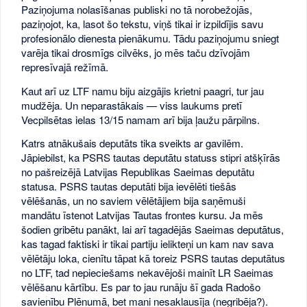
Paziņojuma nolasīšanas publiski no tā norobežojās,
paziņojot, ka, lasot šo tekstu, viņš tikai ir izpildījis savu
profesionālo dienesta pienākumu. Tādu paziņojumu sniegt
varēja tikai drosmīgs cilvēks, jo mēs taču dzīvojām
represīvajā režīmā.
Kaut arī uz LTF namu biju aizgājis krietni paagri, tur jau
mudžēja. Un neparastākais — viss laukums pretī
Vecpilsētas ielas 13/15 namam arī bija ļaužu pārpilns.
Katrs atnākušais deputāts tika sveikts ar gavilēm.
Jāpiebilst, ka PSRS tautas deputātu statuss stipri atšķīrās
no pašreizējā Latvijas Republikas Saeimas deputātu
statusa. PSRS tautas deputāti bija ievēlēti tiešās
vēlēšanās, un no saviem vēlētājiem bija saņēmuši
mandātu īstenot Latvijas Tautas frontes kursu. Ja mēs
šodien gribētu panākt, lai arī tagadējās Saeimas deputātus,
kas tagad faktiski ir tikai partiju ielikteņi un kam nav sava
vēlētāju loka, cienītu tāpat kā toreiz PSRS tautas deputātus
no LTF, tad nepieciešams nekavējoši mainīt LR Saeimas
vēlēšanu kārtību. Es par to jau runāju šī gada Radošo
savienību Plēnumā, bet mani nesaklausīja (negribēja?).