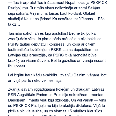
— Tas ir ārprāts! Tās ir šausmas! Nupat nolasīja PSKP CK
Paziņojumu. Tur mūs visus nolīdzināja ar zemi.
Baltijas
ceļa
sakarā. Viņi mums taisās kaut ko darīt. Glābiet
situāciju! Kaut kas jādara! Ka nesākas izsūtīšanas… Pēc
tā ož…
Taisnību sakot, arī es biju apstulbis! Bet ne tik ļoti kā
zvanījušais vīrs. Jo pirms pāris mēnešiem bija beidzies
PSRS tautas deputātu I kongress, un kopā ar citiem
tautfrontiešu ievēlētajiem PSRS tautas deputātiem no
Latvijas biju ieraudzījis, ka PSRS it kā monolītā būve
krakšķ pa visām šuvēm. Bet tā gāžoties arī varēja nodarīt
lielu postu.
Lai iegūtu kaut kādu skaidrību, zvanīju Dainim Īvānam, bet
arī viņš par to neko vēl nezināja.
Zvanīju savam ilggadīgajam kolēģim un draugam Latvijas
PSR Augstākās Padomes Prezidija sekretāram Imantam
Daudišam. Imants visu biju dzirdējis. Un vēl vairāk — viņš
šo PSKP CK Paziņojumu bija ierakstījis diktofonā. Viņš to
pielika pie klausules, un es vismaz 15 minūtes klausījos,