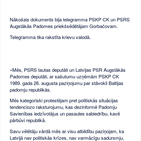
Nākošais dokuments bija telegramma PSKP CK un PSRS
Augstākās Padomes priekšsēdētājam Gorbačovam.
Telegramma tika rakstīta krievu valodā.
«Mēs, PSRS tautas deputāti un Latvijas PSR Augstākās
Padomes deputāti, ar sašutumu uzņēmām PSKP CK
1989. gada 26. augusta paziņojumu par stāvokli Baltijas
padomju republikās.
Mēs kategoriski protestējam pret politiskās situācijas
tendenciozo raksturojumu, kas dezinformē Padomju
Savienības iedzīvotājus un pasaules sabiedrību, kavē
pārbūvi republikā.
Savu vēlētāju vārdā mēs ar visu atbildību paziņojam, ka
Latvijā nav politiskās krīzes, nav varmācīgu sadursmju,