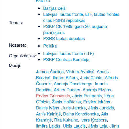
684173
Baltijas ceļš
Latvijas Tautas fronte, LTF, tautas frontes
citās PSRS republikās
Tēmas:
PSKP CK 1989. gada 26. augusta
paziņojums
PSRS tautas deputāts
Nozares:
Politika
Latvijas Tautas fronte (LTF)
Organizācijas:
PSKP Centrālā Komiteja
Mediji:
Janīna Āboliņa
,
Viktors Avotiņš
,
Andris
Bērziņš
,
Ilmārs Bišers
,
Juris Cināts
,
Alfrēds
Čepānis
,
Andrejs Dandzbergs
,
Imants
Daudišs
,
Arturs Dudars
,
Andrejs Eizāns
,
Ervīns Grinovskis
,
Jānis Freimanis
,
Irēna
Ģībiete
,
Žanis Holšteins
,
Edvīns Inkēns
,
Dainis Īvāns
,
Juris Janeks
,
Jānis Jundzis
,
Arnis Kalniņš
,
Daina Konošonoka
,
Atis
Kramiņš
,
Rita Kukaine
,
Ivars Ķezbers
,
Ilmārs Lakšs
,
Uldis Laucis
,
Jānis Leja
,
Jānis