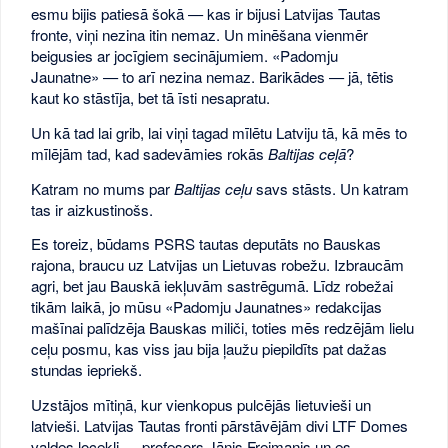
esmu bijis patiesā šokā — kas ir bijusi Latvijas Tautas
fronte, viņi nezina itin nemaz. Un minēšana vienmēr
beigusies ar jocīgiem secinājumiem. «Padomju
Jaunatne» — to arī nezina nemaz. Ba­ri­kā­des — jā, tētis
kaut ko stāstīja, bet tā īsti nesapratu.
Un kā tad lai grib, lai viņi tagad mīlētu Latviju tā, kā mēs to
mīlējām tad, kad sadevāmies rokās
Baltijas ceļā
?
Katram no mums par
Baltijas ceļu
savs stāsts. Un katram
tas ir aizkustinošs.
Es toreiz, būdams PSRS tautas deputāts no Bauskas
rajona, braucu uz Latvijas un Lietuvas robežu. Izbraucām
agri, bet jau Bauskā iekļuvām sastrēgumā. Līdz robežai
tikām laikā, jo mūsu «Padomju Jaunatnes» redakcijas
mašīnai palīdzēja Bauskas miliči, toties mēs redzējām lielu
ceļu posmu, kas viss jau bija ļaužu piepildīts pat dažas
stundas iepriekš.
Uzstājos mītiņā, kur vienkopus pulcējās lietuvieši un
latvieši. Latvijas Tautas fronti pārstāvējām divi LTF Domes
valdes locekļi — profesors Jānis Freimanis un es.