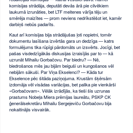
komisijas strādāja, deputāti devās ārā pie cilvēkiem
laukumā izrunāties, bet LTF meitenes vārīja tēju un
smērēja maizītes — prom neviens nedrīkstēšot iet, kamēr
darbiņš nebūs padarīts.
Kaut arī komisijas bija strādājušas ļoti nopietni, tomēr
dokumentu lasīšana izvērtās gara un dedzīga — katrs
formulējums tika rūpīgi pārdomāts un izsvērts. Jocīgi, bet
pašas visdedzīgākās diskusijas izraisījās par to — kā
uzrunāt Mihailu Gorbačovu. Par biedru? — Nē,
biedrošanos mēs jau bijām beiguši un kungošanos vēl
nebijām sākuši. Par Viņa Ekselenci? — Kāda tur
Ekselence pēc šitāda paziņojuma. Krustām šķērsām
izdomāja vēl visādas variācijas, bet palika pie vienkārši
«Gorbačovam». Vēlāk izrādījās, ka tieši šis uzrunas
prastums Nobeļa Miera prēmijas laureātu, PSKP CK
ģenerālsekretāru Mihailu Sergejeviču Gorbačovu bija
nokaitinājis visvairāk.