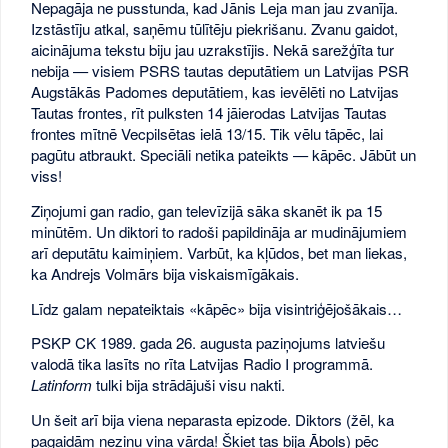
Nepagāja ne pusstunda, kad Jānis Leja man jau zvanīja.
Izstāstīju atkal, saņēmu tūlītēju piekrišanu. Zvanu gaidot,
aicinājuma tekstu biju jau uzrakstījis. Nekā sarežģīta tur
nebija — visiem PSRS tautas deputātiem un Latvijas PSR
Augstākās Padomes deputātiem, kas ievēlēti no Latvijas
Tautas frontes, rīt pulksten 14 jāierodas Latvijas Tautas
frontes mītnē Vecpilsētas ielā 13/15. Tik vēlu tāpēc, lai
pagūtu atbraukt. Speciāli netika pateikts — kāpēc. Jābūt un
viss!
Ziņojumi gan radio, gan televīzijā sāka skanēt ik pa 15
minūtēm. Un diktori to radoši papildināja ar mudinājumiem
arī deputātu kaimiņiem. Varbūt, ka kļūdos, bet man liekas,
ka Andrejs Volmārs bija viskaismīgākais.
Līdz galam nepateiktais «kāpēc» bija visintriģējošākais…
PSKP CK 1989. gada 26. augusta paziņojums latviešu
valodā tika lasīts no rīta Latvijas Radio I programmā.
Latinform
tulki bija strādājuši visu nakti.
Un šeit arī bija viena neparasta epizode. Diktors (žēl, ka
pagaidām nezinu viņa vārda! Šķiet tas bija Ābols) pēc