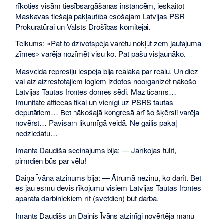
rīkoties visām tiesībsargāšanas instancēm, ieskaitot
Maskavas tiešajā pakļautībā esošajām Latvijas PSR
Prokuratūrai un Valsts Drošības komitejai.
Teikums: «Pat to dzīvotspēja varētu nokļūt zem jautājuma
zīmes» varēja nozīmēt visu ko. Pat pašu visļaunāko.
Masveida represiju iespēja bija reālāka par reālu. Un diez
vai aiz aizrestotajiem logiem izdotos noorganizēt nākošo
Latvijas Tautas frontes domes sēdi. Maz ticams…
Imunitāte attiecās tikai un vienīgi uz PSRS tautas
deputātiem… Bet nākošajā kongresā arī šo šķērsli varēja
novērst… Pavisam likumīgā veidā. Ne gailis pakaļ
nedziedātu…
Imanta Daudiša secinājums bija: — Jārīkojas tūlīt,
pirmdien būs par vēlu!
Daiņa Īvāna atzinums bija: — Ātrumā nezinu, ko darīt. Bet
es jau esmu devis rīkojumu visiem Latvijas Tautas frontes
aparāta darbiniekiem rīt (svētdien) būt darbā.
Imants Daudišs un Dainis Īvāns atzinīgi novērtēja manu