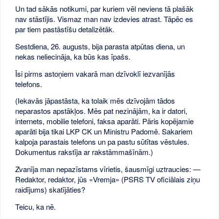
Un tad sākās notikumi, par kuriem vēl neviens tā plašāk
nav stāstījis. Vismaz man nav izdevies atrast. Tāpēc es
par tiem pastāstīšu detalizētāk.
Sestdiena, 26. augusts, bija parasta atpūtas diena, un
nekas neliecināja, ka būs kas īpašs.
Īsi pirms astoņiem vakarā man dzīvoklī iezvanījās
telefons.
(Iekavās jāpastāsta, ka tolaik mēs dzīvojām tādos
neparastos apstākļos. Mēs pat nezinājām, ka ir datori,
internets, mobilie telefoni, faksa aparāti. Pāris kopējamie
aparāti bija tikai LKP CK un Ministru Padomē. Sakariem
kalpoja parastais telefons un pa pastu sūtītas vēstules.
Dokumentus rakstīja ar rakstāmmašīnām.)
Zvanīja man nepazīstams vīrietis, šausmīgi uztraucies: —
Redaktor, redaktor, jūs «Vremja» (PSRS TV oficiālais ziņu
raidījums) skatījāties?
Teicu, ka nē.