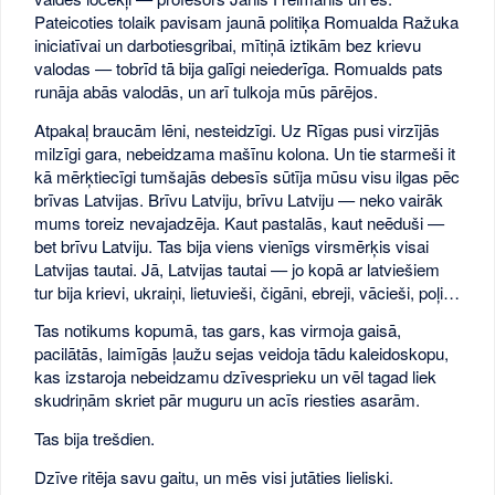
Pateicoties tolaik pavisam jaunā politiķa Romualda Ražuka
iniciatīvai un darbotiesgribai, mītiņā iztikām bez krievu
valodas — tobrīd tā bija galīgi neiederīga. Romualds pats
runāja abās valodās, un arī tulkoja mūs pārējos.
Atpakaļ braucām lēni, nesteidzīgi. Uz Rīgas pusi virzījās
milzīgi gara, nebeidzama mašīnu kolona. Un tie starmeši it
kā mērķtiecīgi tumšajās debesīs sūtīja mūsu visu ilgas pēc
brīvas Latvijas. Brīvu Latviju, brīvu Latviju — neko vairāk
mums toreiz nevajadzēja. Kaut pastalās, kaut neēduši —
bet brīvu Latviju. Tas bija viens vienīgs virsmērķis visai
Latvijas tautai. Jā, Latvijas tautai — jo kopā ar latviešiem
tur bija krievi, ukraiņi, lietuvieši, čigāni, ebreji, vācieši, poļi…
Tas notikums kopumā, tas gars, kas virmoja gaisā,
pacilātās, laimīgās ļaužu sejas veidoja tādu kaleidoskopu,
kas izstaroja nebeidzamu dzīvesprieku un vēl tagad liek
skudriņām skriet pār muguru un acīs riesties asarām.
Tas bija trešdien.
Dzīve ritēja savu gaitu, un mēs visi jutāties lieliski.