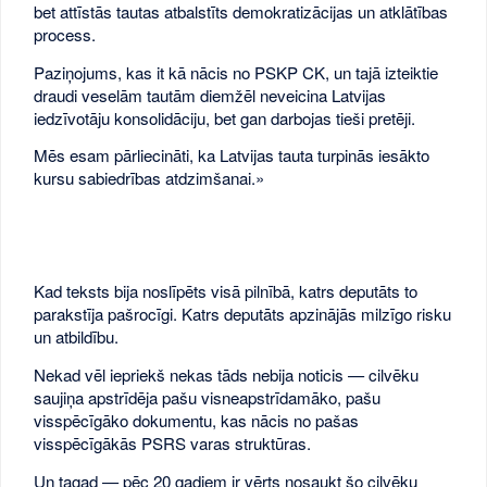
bet attīstās tautas atbalstīts demokratizācijas un atklātības
process.
Paziņojums, kas it kā nācis no PSKP CK, un tajā izteiktie
draudi veselām tautām diemžēl neveicina Latvijas
iedzīvotāju konsolidāciju, bet gan darbojas tieši pretēji.
Mēs esam pārliecināti, ka Latvijas tauta turpinās iesākto
kursu sabiedrības atdzimšanai.»
Kad teksts bija noslīpēts visā pilnībā, katrs deputāts to
parakstīja pašrocīgi. Katrs deputāts apzinājās milzīgo risku
un atbildību.
Nekad vēl iepriekš nekas tāds nebija noticis — cilvēku
saujiņa apstrīdēja pašu visneapstrīdamāko, pašu
visspēcīgāko dokumentu, kas nācis no pašas
visspēcīgākās PSRS varas struktūras.
Un tagad — pēc 20 gadiem ir vērts nosaukt šo cilvēku