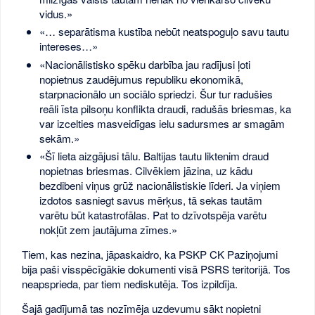
vidus.»
«… separātisma kustība nebūt neatspoguļo savu tautu
intereses…»
«Nacionālistisko spēku darbība jau radījusi ļoti
nopietnus zaudējumus republiku ekonomikā,
starpnacionālo un sociālo spriedzi. Šur tur radušies
reāli īsta pilsoņu konflikta draudi, radušās briesmas, ka
var izcelties masveidīgas ielu sadursmes ar smagām
sekām.»
«Šī lieta aizgājusi tālu. Baltijas tautu liktenim draud
nopietnas briesmas. Cilvēkiem jāzina, uz kādu
bezdibeni viņus grūž nacionālistiskie līderi. Ja viņiem
izdotos sasniegt savus mērķus, tā sekas tautām
varētu būt katastrofālas. Pat to dzīvotspēja varētu
nokļūt zem jautājuma zīmes.»
Tiem, kas nezina, jāpaskaidro, ka PSKP CK Paziņojumi
bija paši visspēcīgākie dokumenti visā PSRS teritorijā. Tos
neapsprieda, par tiem nediskutēja. Tos izpildīja.
Šajā gadījumā tas nozīmēja uzdevumu sākt nopietni