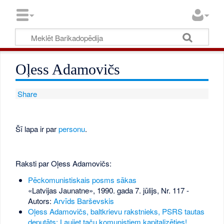
Oļess Adamovičs
Share
Šī lapa ir par
personu
.
Raksti par Oļess Adamovičs:
Pēckomunistiskais posms sākas
«Latvijas Jaunatne», 1990. gada 7. jūlijs, Nr. 117
-
Autors:
Arvīds Barševskis
Oļess Adamovičs, baltkrievu rakstnieks, PSRS tautas
deputāts: Ļaujiet taču komunistiem kapitalizēties!