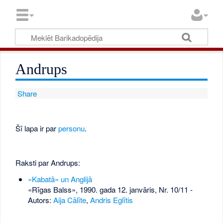
Andrups
Share
Šī lapa ir par
personu
.
Raksti par Andrups:
«Kabatā» un Anglijā
«Rīgas Balss», 1990. gada 12. janvāris, Nr. 10/11
-
Autors:
Aija Cālīte
,
Andris Eglītis