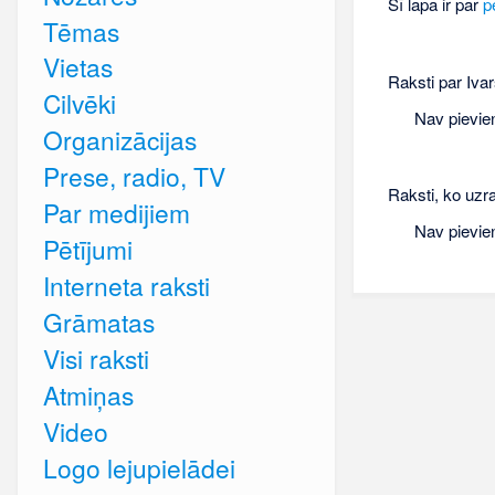
Šī lapa ir par
p
Tēmas
Vietas
Raksti par Ivar
Cilvēki
Nav pievie
Organizācijas
Prese, radio, TV
Raksti, ko uzra
Par medijiem
Nav pievie
Pētījumi
Interneta raksti
Grāmatas
Visi raksti
Atmiņas
Video
Logo lejupielādei