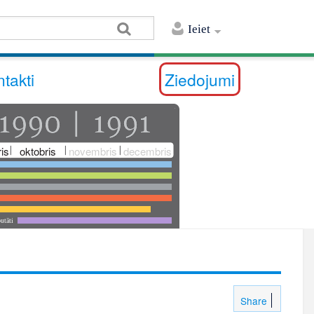
Ieiet
takti
Ziedojumi
is
oktobris
novembris
decembris
utāti
Share