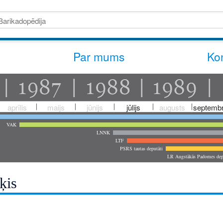
Par mums
Kon
aprīlis
maijs
jūnijs
jūlijs
augusts
septembr
VAK
LNNK
LTF
PSRS tautas deputāti
LR Augstākās Padomes dep
ķis