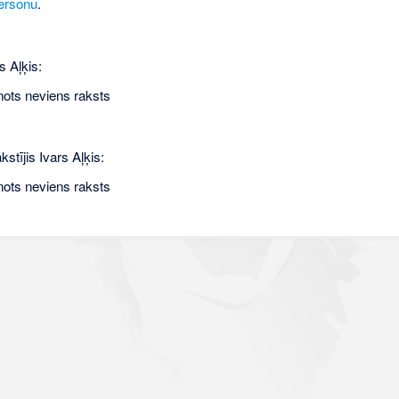
ersonu
.
s Aļķis:
nots neviens raksts
kstījis Ivars Aļķis:
nots neviens raksts