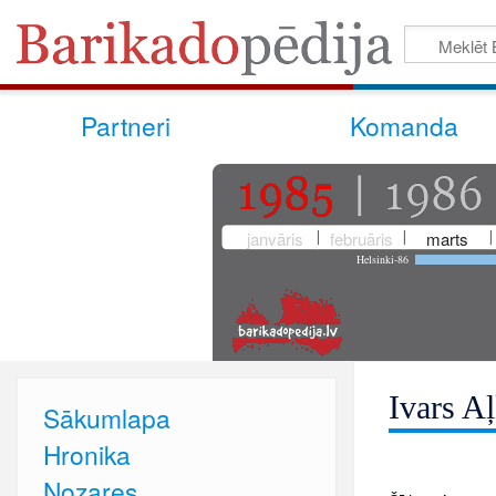
Partneri
Komanda
janvāris
februāris
marts
Helsinki-86
Ivars Aļ
Sākumlapa
Hronika
Nozares