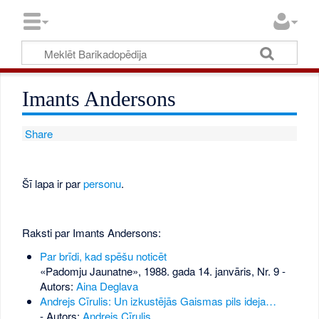
Imants Andersons
Share
Šī lapa ir par
personu
.
Raksti par Imants Andersons:
Par brīdi, kad spēšu noticēt
«Padomju Jaunatne», 1988. gada 14. janvāris, Nr. 9
-
Autors:
Aina Deglava
Andrejs Cīrulis: Un izkustējās Gaismas pils ideja…
- Autors:
Andrejs Cīrulis