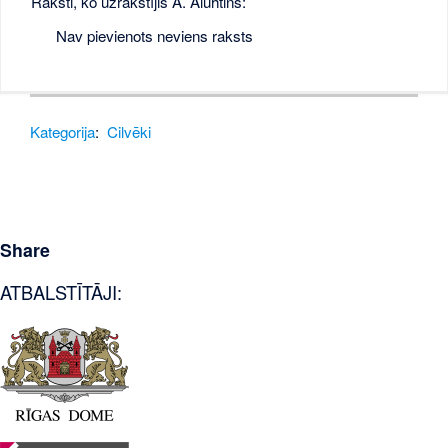
Raksti, ko uzrakstījis A. Aluhtins:
Nav pievienots neviens raksts
Kategorija
:
Cilvēki
Share
ATBALSTĪTĀJI: