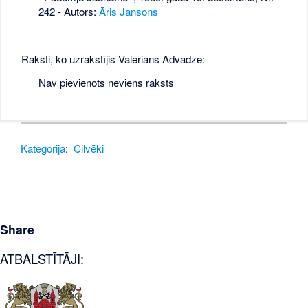
242
- Autors:
Āris Jansons
Raksti, ko uzrakstījis Valerians Advadze:
Nav pievienots neviens raksts
Kategorija
:
Cilvēki
Share
ATBALSTĪTĀJI: