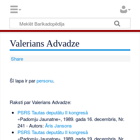
Valerians Advadze
Share
Šī lapa ir par
personu
.
Raksti par Valerians Advadze:
PSRS Tautas deputātu II kongresā
«Padomju Jaunatne», 1989. gada 16. decembris, Nr.
241
- Autors:
Āris Jansons
PSRS Tautas deputātu II kongresā
«Padomju Jaunatne», 1989. gada 19. decembris, Nr.