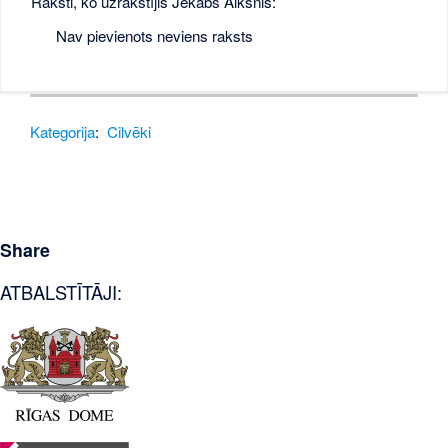
Raksti, ko uzrakstījis Jēkabs Alksnis:
Nav pievienots neviens raksts
Kategorija
:
Cilvēki
Share
ATBALSTĪTĀJI: