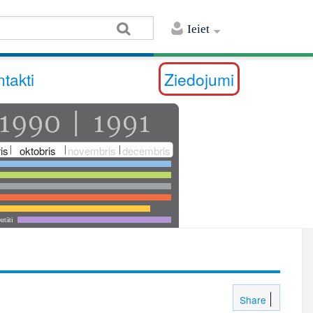
Ieiet
takti
Ziedojumi
is
oktobris
novembris
decembris
utāti
Share