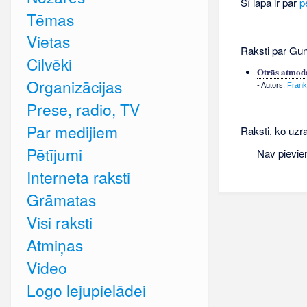
Šī lapa ir par
p
Tēmas
Vietas
Raksti par Gun
Cilvēki
Otrās atmoda
Organizācijas
- Autors:
Frank
Prese, radio, TV
Par medijiem
Raksti, ko uzr
Pētījumi
Nav pievie
Interneta raksti
Grāmatas
Visi raksti
Atmiņas
Video
Logo lejupielādei