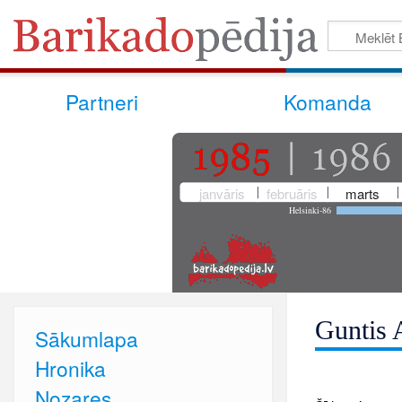
Partneri
Komanda
janvāris
februāris
marts
Helsinki-86
Guntis 
Sākumlapa
Hronika
Nozares