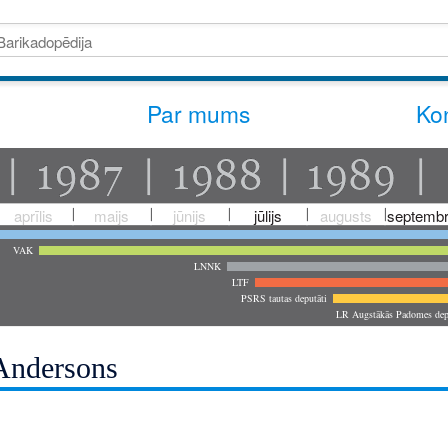
Par mums
Kon
aprīlis
maijs
jūnijs
jūlijs
augusts
septembr
VAK
LNNK
LTF
PSRS tautas deputāti
LR Augstākās Padomes dep
Andersons