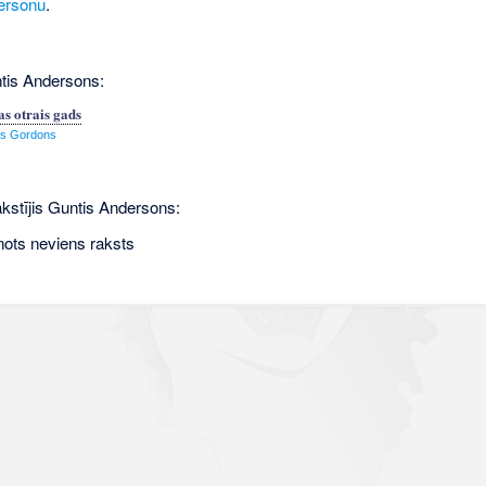
ersonu
.
tis Andersons:
s otrais gads
s Gordons
akstījis Guntis Andersons:
nots neviens raksts