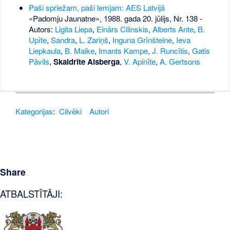
Paši spriežam, paši lemjam: AES Latvijā
«Padomju Jaunatne», 1988. gada 20. jūlijs, Nr. 138
-
Autors:
Ligita Liepa
,
Einārs Cilinskis
,
Alberts Ante
,
B.
Upīte
,
Sandra
,
L. Zariņš
,
Inguna Grīnšteine
,
Ieva
Liepkaula
,
B. Maike
,
Imants Kampe
,
J. Runcītis
,
Gatis
Pāvils
,
Skaidrīte Aisberga
,
V. Apinīte
,
A. Gertsons
Kategorijas
:
Cilvēki
Autori
Share
ATBALSTĪTĀJI: