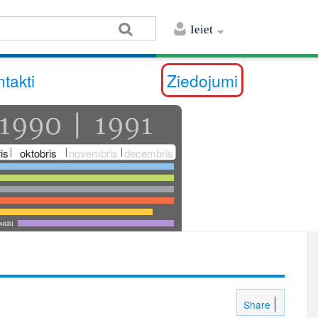
Ieiet
takti
Ziedojumi
is
oktobris
novembris
decembris
utāti
Share