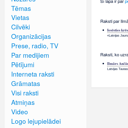
Šī lapa ir par
p
Tēmas
Vietas
Raksti par Ilm
Cilvēki
Iesēsties krē
Organizācijas
«Latvijas Jauna
Prese, radio, TV
Par medijiem
Raksti, ko uzra
Pētījumi
Ilmārs Ančā
Latvijas Tautas
Interneta raksti
Grāmatas
Visi raksti
Atmiņas
Video
Logo lejupielādei