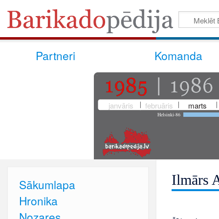
Partneri
Komanda
janvāris
februāris
marts
Helsinki-86
Ilmārs 
Sākumlapa
Hronika
Nozares