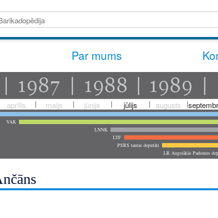
Par mums
Kon
aprīlis
maijs
jūnijs
jūlijs
augusts
septembr
VAK
LNNK
LTF
PSRS tautas deputāti
LR Augstākās Padomes dep
Ančāns