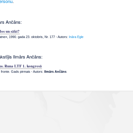
ersonu
.
ārs Ančāns:
slos un sākt?
tne», 1990. gada 23. oktobris, Nr. 177
- Autors:
Ināra Egle
kstījis Ilmārs Ančāns:
ns. Runa LTF 1. kongresā
 fronte. Gads pirmais - Autors:
Ilmārs Ančāns