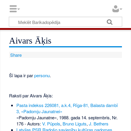
Aivars Āķis
Share
Šī lapa ir par
personu
.
Raksti par Aivars Āķis:
Pasta indekss 226081, a.k.4, Rīga-81, Balasta dambī
3, «Padomju Jaunatnei»
«Padomju Jaunatne», 1988. gada 14. septembris, Nr.
176
- Autors:
V. Pūpols
,
Bruno Liguts
,
J. Bethers
Latvijas PSR Radošo savienību kultūras padomes