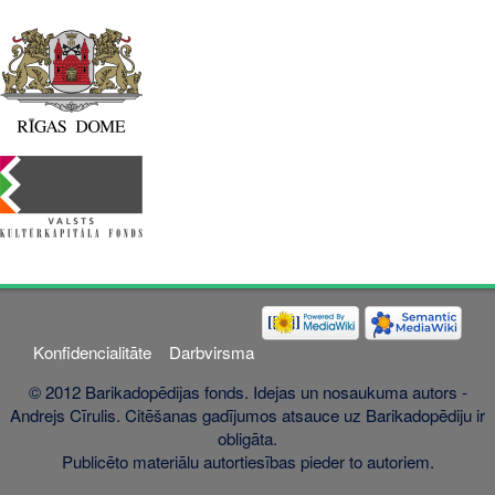
Konfidencialitāte
Darbvirsma
© 2012 Barikadopēdijas fonds. Idejas un nosaukuma autors -
Andrejs Cīrulis. Citēšanas gadījumos atsauce uz Barikadopēdiju ir
obligāta.
Publicēto materiālu autortiesības pieder to autoriem.