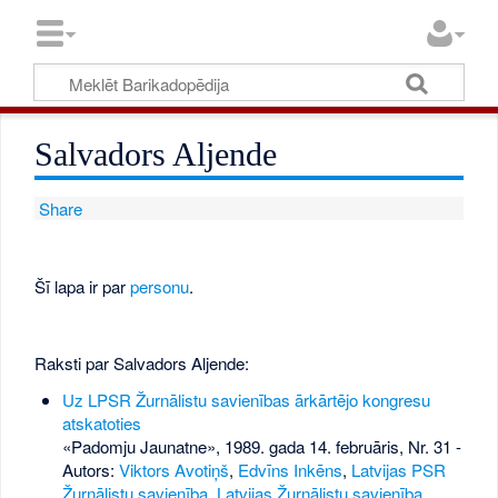
Salvadors Aljende
Share
Šī lapa ir par
personu
.
Raksti par Salvadors Aljende:
Uz LPSR Žurnālistu savienības ārkārtējo kongresu
atskatoties
«Padomju Jaunatne», 1989. gada 14. februāris, Nr. 31
-
Autors:
Viktors Avotiņš
,
Edvīns Inkēns
,
Latvijas PSR
Žurnālistu savienība
,
Latvijas Žurnālistu savienība