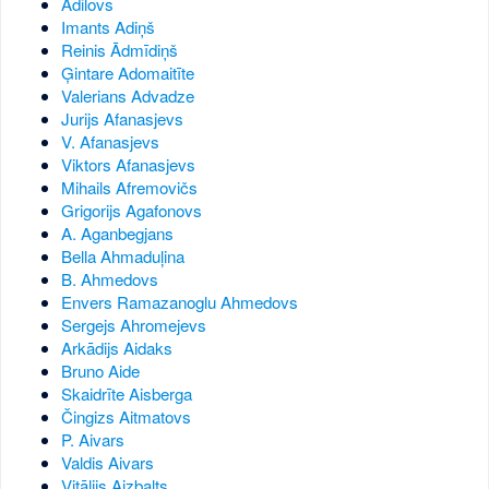
Adilovs
Imants Adiņš
Reinis Ādmīdiņš
Ģintare Adomaitīte
Valerians Advadze
Jurijs Afanasjevs
V. Afanasjevs
Viktors Afanasjevs
Mihails Afremovičs
Grigorijs Agafonovs
A. Aganbegjans
Bella Ahmaduļina
B. Ahmedovs
Envers Ramazanoglu Ahmedovs
Sergejs Ahromejevs
Arkādijs Aidaks
Bruno Aide
Skaidrīte Aisberga
Čingizs Aitmatovs
P. Aivars
Valdis Aivars
Vitālijs Aizbalts