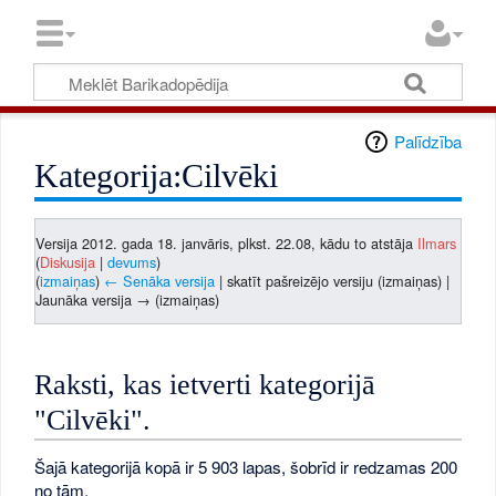
Palīdzība
Kategorija:Cilvēki
Versija 2012. gada 18. janvāris, plkst. 22.08, kādu to atstāja
Ilmars
(
Diskusija
|
devums
)
(
izmaiņas
)
← Senāka versija
| skatīt pašreizējo versiju (izmaiņas) |
Jaunāka versija → (izmaiņas)
Raksti, kas ietverti kategorijā
"Cilvēki".
Šajā kategorijā kopā ir 5 903 lapas, šobrīd ir redzamas 200
no tām.