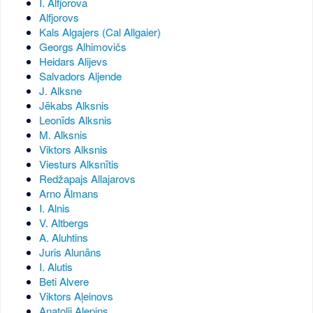
I. Alfjorova
Alfjorovs
Kals Algajers (Cal Allgaier)
Georgs Alhimovičs
Heidars Alijevs
Salvadors Aljende
J. Alksne
Jēkabs Alksnis
Leonīds Alksnis
M. Alksnis
Viktors Alksnis
Viesturs Alksnītis
Redžapajs Allajarovs
Arno Ālmans
I. Alnis
V. Altbergs
A. Aluhtins
Juris Alunāns
I. Alutis
Beti Alvere
Viktors Aļeinovs
Anatolij Aļepins