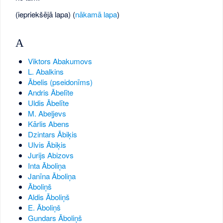
(iepriekšējā lapa) (
nākamā lapa
)
A
Viktors Abakumovs
L. Abalkins
Ābelis (pseidonīms)
Andris Ābelīte
Uldis Ābelīte
M. Abeļjevs
Kārlis Abens
Dzintars Ābiķis
Ulvis Ābiķis
Jurijs Abizovs
Inta Āboliņa
Janīna Āboliņa
Āboliņš
Aldis Āboliņš
E. Āboliņš
Gundars Āboliņš