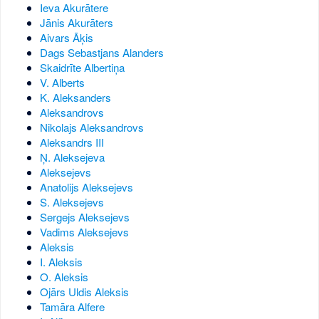
Ieva Akurātere
Jānis Akurāters
Aivars Āķis
Dags Sebastjans Alanders
Skaidrīte Albertiņa
V. Alberts
K. Aleksanders
Aleksandrovs
Nikolajs Aleksandrovs
Aleksandrs III
Ņ. Aleksejeva
Aleksejevs
Anatolijs Aleksejevs
S. Aleksejevs
Sergejs Aleksejevs
Vadims Aleksejevs
Aleksis
I. Aleksis
O. Aleksis
Ojārs Uldis Aleksis
Tamāra Alfere