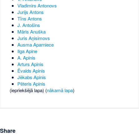
Vladimirs Antonovs
Jurijs Antons
Tīns Antons
J. Antošins
Māris Anuška
Juris Aņisimovs
Ausma Aparniece
Ilga Apine
A. Apinis
Arturs Apinis
Ēvalds Apinis
Jēkabs Apinis
Pēteris Apinis
(iepriekšējā lapa) (
nākamā lapa
)
Share