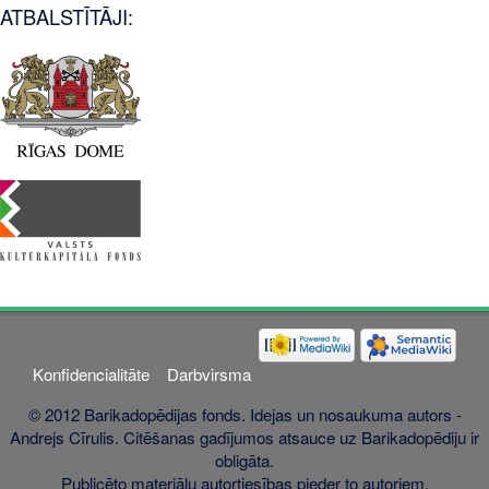
ATBALSTĪTĀJI:
Konfidencialitāte
Darbvirsma
© 2012 Barikadopēdijas fonds. Idejas un nosaukuma autors -
Andrejs Cīrulis. Citēšanas gadījumos atsauce uz Barikadopēdiju ir
obligāta.
Publicēto materiālu autortiesības pieder to autoriem.