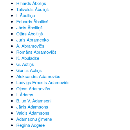
Rihards Āboliņš
Tālivaldis Āboliņš
I. Āboltiņa
Eduards Āboltiņš
Jānis Āboltiņš
Ojārs Āboltiņš
Juris Abramenko
A. Abramovičs
Romāns Abramovičs
K. Abuladze
G. Actiņš
Guntis Actiņš
Aleksandrs Adamovičs
Ludvigs Ernests Adamovičs
Oļess Adamovičs
I. Ādams
B. un V. Ādamsoni
Jānis Ādamsons
Valdis Ādamsons
Ādamsonu ģimene
Regīna Adgere