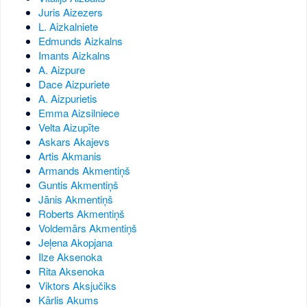
Juris Aizezers
L. Aizkalniete
Edmunds Aizkalns
Imants Aizkalns
A. Aizpure
Dace Aizpuriete
A. Aizpurietis
Emma Aizsilniece
Velta Aizupīte
Askars Akajevs
Artis Akmanis
Armands Akmentiņš
Guntis Akmentiņš
Jānis Akmentiņš
Roberts Akmentiņš
Voldemārs Akmentiņš
Jeļena Akopjana
Ilze Aksenoka
Rita Aksenoka
Viktors Aksjučiks
Kārlis Akums