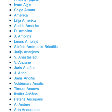
Ivars Aļķis
Selga Amata
Amerika
Lilija Amerika
Andris Ameriks
D. Amoliņa
J. Amoliņš
Leons Amoliņš
Alfrēds Amtmanis-Briedītis
Jurijs Anaņjevs
V. Anastasiadi
V. Ancāne
Juris Ancāns
J. Ance
Jānis Ancītis
Voldemārs Ancītis
Timurs Ancovs
Ilmārs Ančāns
Pēteris Ančupāns
A. Andere
Arta Andersone