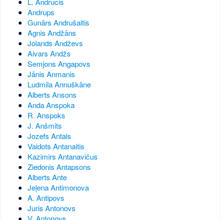
L. Andrucis
Andrups
Gunārs Andrušaitis
Agnis Andžāns
Jolands Andževs
Aivars Andžs
Semjons Angapovs
Jānis Anmanis
Ludmila Annuškāne
Alberts Ansons
Anda Anspoka
R. Anspoks
J. Anšmits
Jozefs Antals
Vaidots Antanaitis
Kazimirs Antanavičus
Ziedonis Antapsons
Alberts Ante
Jeļena Antimonova
A. Antipovs
Juris Antonovs
V. Antonovs