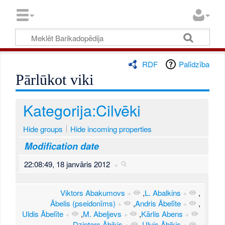
RDF
Palīdzība
Pārlūkot viki
Kategorija:Cilvēki
Hide groups
Hide incoming properties
Modification date
22:08:49, 18 janvāris 2012
+
Viktors Abakumovs
+
,
L. Abalkins
+
,
Ābelis (pseidonīms)
+
,
Andris Ābelīte
+
,
Uldis Ābelīte
+
,
M. Abeļjevs
+
,
Kārlis Abens
+
,
Dzintars Ābiķis
+
,
Ulvis Ābiķis
+
,