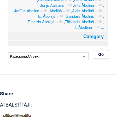
Jurijs Abizovs
+
,
Inta Āboliņa
+
,
Janīna Āboliņa
+
,
Āboliņš
+
,
Aldis Āboliņš
+
,
E. Āboliņš
+
,
Gundars Āboliņš
+
,
Rihards Āboliņš
+
,
Tālivaldis Āboliņš
+
,
I. Āboltiņa
+
...
Category
Share
ATBALSTĪTĀJI: