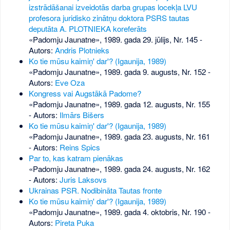
izstrādāšanai izveidotās darba grupas locekļa LVU
profesora juridisko zinātņu doktora PSRS tautas
deputāta A. PLOTNIEKA koreferāts
«Padomju Jaunatne», 1989. gada 29. jūlijs, Nr. 145
-
Autors:
Andris Plotnieks
Ko tie mūsu kaimiņ' dar'? (Igaunija, 1989)
«Padomju Jaunatne», 1989. gada 9. augusts, Nr. 152
-
Autors:
Eve Oza
Kongress vai Augstākā Padome?
«Padomju Jaunatne», 1989. gada 12. augusts, Nr. 155
- Autors:
Ilmārs Bišers
Ko tie mūsu kaimiņ' dar'? (Igaunija, 1989)
«Padomju Jaunatne», 1989. gada 23. augusts, Nr. 161
- Autors:
Reins Spics
Par to, kas katram pienākas
«Padomju Jaunatne», 1989. gada 24. augusts, Nr. 162
- Autors:
Juris Laksovs
Ukrainas PSR. Nodibināta Tautas fronte
Ko tie mūsu kaimiņ' dar'? (Igaunija, 1989)
«Padomju Jaunatne», 1989. gada 4. oktobris, Nr. 190
-
Autors:
Pireta Puka