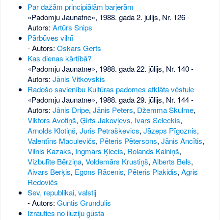
Par dažām principiālām barjerām
«Padomju Jaunatne», 1988. gada 2. jūlijs, Nr. 126
-
Autors:
Artūrs Snips
Pārbūves vilnī
- Autors:
Oskars Gerts
Kas dienas kārtībā?
«Padomju Jaunatne», 1988. gada 22. jūlijs, Nr. 140
-
Autors:
Jānis Vitkovskis
Radošo savienību Kultūras padomes atklāta vēstule
«Padomju Jaunatne», 1988. gada 29. jūlijs, Nr. 144
-
Autors:
Jānis Dripe
,
Jānis Peters
,
Džemma Skulme
,
Viktors Avotiņš
,
Ģirts Jakovļevs
,
Ivars Seleckis
,
Arnolds Klotiņš
,
Juris Petraškevics
,
Jāzeps Pīgoznis
,
Valentīns Maculevičs
,
Pēteris Pētersons
,
Jānis Ancītis
,
Vilnis Kazaks
,
Ingmārs Ķiecis
,
Rolands Kalniņš
,
Vizbulīte Bērziņa
,
Voldemārs Krustiņš
,
Alberts Bels
,
Aivars Berķis
,
Egons Rācenis
,
Pēteris Plakidis
,
Agris
Redovičs
Sev, republikai, valstij
- Autors:
Guntis Grundulis
Izrauties no ilūziju gūsta