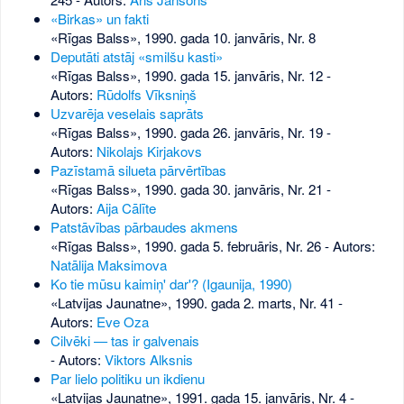
«Birkas» un fakti
«Rīgas Balss», 1990. gada 10. janvāris, Nr. 8
Deputāti atstāj «smilšu kasti»
«Rīgas Balss», 1990. gada 15. janvāris, Nr. 12
-
Autors:
Rūdolfs Vīksniņš
Uzvarēja veselais saprāts
«Rīgas Balss», 1990. gada 26. janvāris, Nr. 19
-
Autors:
Nikolajs Kirjakovs
Pazīstamā silueta pārvērtības
«Rīgas Balss», 1990. gada 30. janvāris, Nr. 21
-
Autors:
Aija Cālīte
Patstāvības pārbaudes akmens
«Rīgas Balss», 1990. gada 5. februāris, Nr. 26
- Autors:
Natālija Maksimova
Ko tie mūsu kaimiņ' dar'? (Igaunija, 1990)
«Latvijas Jaunatne», 1990. gada 2. marts, Nr. 41
-
Autors:
Eve Oza
Cilvēki — tas ir galvenais
- Autors:
Viktors Alksnis
Par lielo politiku un ikdienu
«Latvijas Jaunatne», 1991. gada 15. janvāris, Nr. 4
-