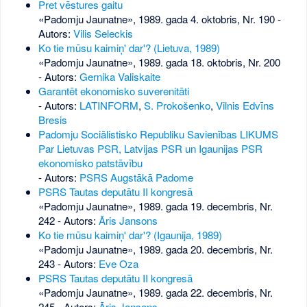
Pret vēstures gaitu
«Padomju Jaunatne», 1989. gada 4. oktobris, Nr. 190
-
Autors:
Vilis Seleckis
Ko tie mūsu kaimiņ' dar'? (Lietuva, 1989)
«Padomju Jaunatne», 1989. gada 18. oktobris, Nr. 200
- Autors:
Gernika Valiskaite
Garantēt ekonomisko suverenitāti
- Autors:
LATINFORM
,
S. Prokošenko
,
Vilnis Edvīns
Bresis
Padomju Sociālistisko Republiku Savienības LIKUMS
Par Lietuvas PSR, Latvijas PSR un Igaunijas PSR
ekonomisko patstāvību
- Autors:
PSRS Augstākā Padome
PSRS Tautas deputātu II kongresā
«Padomju Jaunatne», 1989. gada 19. decembris, Nr.
242
- Autors:
Āris Jansons
Ko tie mūsu kaimiņ' dar'? (Igaunija, 1989)
«Padomju Jaunatne», 1989. gada 20. decembris, Nr.
243
- Autors:
Eve Oza
PSRS Tautas deputātu II kongresā
«Padomju Jaunatne», 1989. gada 22. decembris, Nr.
245
- Autors:
Āris Jansons