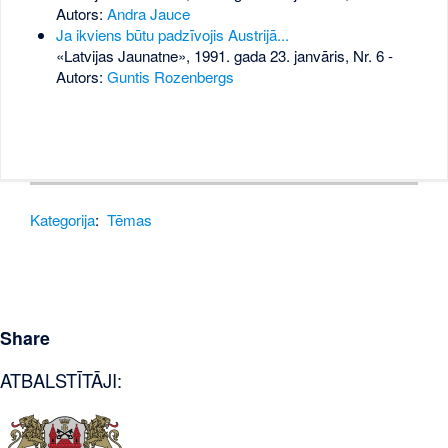
Autors:
Andra Jauce
Ja ikviens būtu padzīvojis Austrijā...
«Latvijas Jaunatne», 1991. gada 23. janvāris, Nr. 6
-
Autors:
Guntis Rozenbergs
Kategorija
:
Tēmas
Share
ATBALSTĪTĀJI: