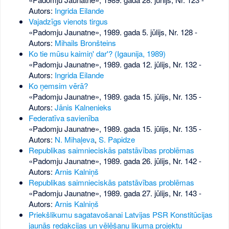
Autors:
Ingrida Eilande
Vajadzīgs vienots tirgus
«Padomju Jaunatne», 1989. gada 5. jūlijs, Nr. 128
-
Autors:
Mihails Bronšteins
Ko tie mūsu kaimiņ' dar'? (Igaunija, 1989)
«Padomju Jaunatne», 1989. gada 12. jūlijs, Nr. 132
-
Autors:
Ingrida Eilande
Ko ņemsim vērā?
«Padomju Jaunatne», 1989. gada 15. jūlijs, Nr. 135
-
Autors:
Jānis Kalnenieks
Federatīva savienība
«Padomju Jaunatne», 1989. gada 15. jūlijs, Nr. 135
-
Autors:
N. Mihaļeva
,
S. Papidze
Republikas saimnieciskās patstāvības problēmas
«Padomju Jaunatne», 1989. gada 26. jūlijs, Nr. 142
-
Autors:
Arnis Kalniņš
Republikas saimnieciskās patstāvības problēmas
«Padomju Jaunatne», 1989. gada 27. jūlijs, Nr. 143
-
Autors:
Arnis Kalniņš
Priekšlikumu sagatavošanai Latvijas PSR Konstitūcijas
jaunās redakcijas un vēlēšanu likuma projektu