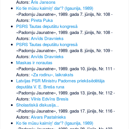
Autors:
Āris Jansons
Ko tie mūsu kaimiņ' dar'? (Igaunija, 1989)
«Padomju Jaunatne», 1989. gada 7. jūnijs, Nr. 108
-
Autors:
Pireta Puka
PSRS Tautas deputātu kongresā
«Padomju Jaunatne», 1989. gada 7. jūnijs, Nr. 108
-
Autors:
Arvīds Dravnieks
PSRS Tautas deputātu kongresā
«Padomju Jaunatne», 1989. gada 8. jūnijs, Nr. 109
-
Autors:
Arvīds Dravnieks
Maskas ir norautas
«Padomju Jaunatne», 1989. gada 10. jūnijs, Nr. 111
-
Autors:
«Za rodinu», laikraksts
Latvijas PSR Ministru Padomes priekšsēdētāja
deputāta V. E. Breša runa
«Padomju Jaunatne», 1989. gada 13. jūnijs, Nr. 112
-
Autors:
Vilnis Edvīns Bresis
Sholastiskā diskusija...
«Padomju Jaunatne», 1989. gada 17. jūnijs, Nr. 116
-
Autors:
Aivars Pastalnieks
Ko tie mūsu kaimiņ' dar'? (Igaunija, 1989)
«Padomju Jaunatne», 1989. gada 28. jūnijs, Nr. 123
-