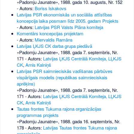
«Padomju Jaunatne», 1988. gada 10. augusts, Nr. 152
- Autors:
Boriss Iskakovs
Latvijas PSR ekonomiskās un sociālās attīstības
koncepcija laika posmam līdz 2005. gadam Projekts
- Autors:
Latvijas PSR Valsts Plāna komiteja
Komentārs koncepcijas projektam
- Autors:
Miervaldis Ramāns
Latvijas ĻKJS CK darba grupa piedāvā
«Padomju Jaunatne», 1988. gada 7. septembris, Nr.
171
- Autors:
Latvijas ĻKJS Centrālā Komiteja, LĻKJS
CK
,
Arnis Kalniņš
Latvijas PSR saimnieciskās vadīšanas pārbūves
vispārīgais modelis (republikas saimnieciskais
aprēķins)
«Padomju Jaunatne», 1988. gada 7. septembris, Nr.
171
- Autors:
Latvijas ĻKJS Centrālā Komiteja, LĻKJS
CK
,
Arnis Kalniņš
Tautas frontes Tukuma rajona organizācijas
programmas projekts
«Padomju Jaunatne», 1988. gada 16. septembris, Nr.
178
- Autors:
Latvijas Tautas frontes Tukuma rajona
organizācija