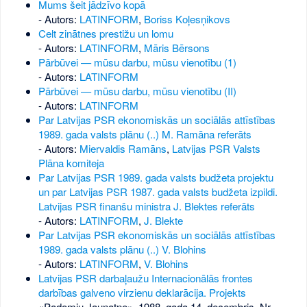
Mums šeit jādzīvo kopā
- Autors:
LATINFORM
,
Boriss Koļesņikovs
Celt zinātnes prestižu un lomu
- Autors:
LATINFORM
,
Māris Bērsons
Pārbūvei — mūsu darbu, mūsu vienotību (1)
- Autors:
LATINFORM
Pārbūvei — mūsu darbu, mūsu vienotību (II)
- Autors:
LATINFORM
Par Latvijas PSR ekonomiskās un sociālās attīstības
1989. gada valsts plānu (..) M. Ramāna referāts
- Autors:
Miervaldis Ramāns
,
Latvijas PSR Valsts
Plāna komiteja
Par Latvijas PSR 1989. gada valsts budžeta projektu
un par Latvijas PSR 1987. gada valsts budžeta izpildi.
Latvijas PSR finanšu ministra J. Blektes referāts
- Autors:
LATINFORM
,
J. Blekte
Par Latvijas PSR ekonomiskās un sociālās attīstības
1989. gada valsts plānu (..) V. Blohins
- Autors:
LATINFORM
,
V. Blohins
Latvijas PSR darbaļaužu Internacionālās frontes
darbības galveno virzienu deklarācija. Projekts
«Padomju Jaunatne», 1988. gada 14. decembris, Nr.