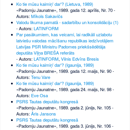
Ko tie mūsu kaimiņ' dar'? (Lietuva, 1989)
«Padomju Jaunatne», 1989. gada 12. aprīlis, Nr. 70
-
Autors:
Mīkols Sakavičs
Valodu likuma pamatā - sadarbību un konsolidāciju (1)
- Autors:
LATINFORM
Par pasākumiem, kas veicami, lai radikāli uzlabotu
latviešu valodas mācīšanu republikas iedzīvotājiem
Latvijas PSR Ministru Padomes priekšsēdētāja
deputāta Viļņa BREŠA referāts
- Autors:
LATINFORM
,
Vilnis Edvīns Bresis
Ko tie mūsu kaimiņ' dar'? (Igaunija, 1989)
«Padomju Jaunatne», 1989. gada 12. maijs, Nr. 90
-
Autors:
Tenu Vare
Ko tie mūsu kaimiņ' dar'? (Igaunija, 1989)
«Padomju Jaunatne», 1989. gada 24. maijs, Nr. 98
-
Autors:
Eve Osa
PSRS Tautas deputātu kongresā
«Padomju Jaunatne», 1989. gada 2. jūnijs, Nr. 105
-
Autors:
Āris Jansons
PSRS Tautas deputātu kongresā
«Padomju Jaunatne», 1989. gada 3. jūnijs, Nr. 106
-