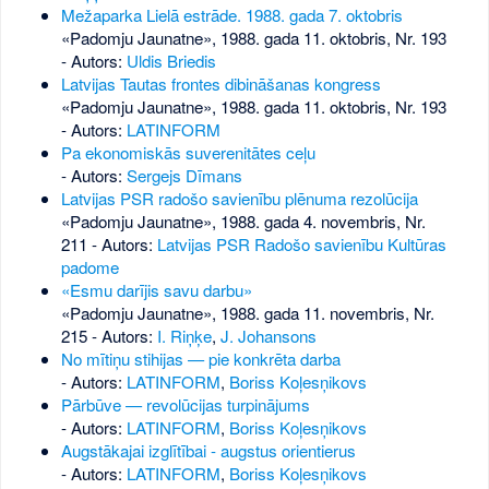
Mežaparka Lielā estrāde. 1988. gada 7. oktobris
«Padomju Jaunatne», 1988. gada 11. oktobris, Nr. 193
- Autors:
Uldis Briedis
Latvijas Tautas frontes dibināšanas kongress
«Padomju Jaunatne», 1988. gada 11. oktobris, Nr. 193
- Autors:
LATINFORM
Pa ekonomiskās suverenitātes ceļu
- Autors:
Sergejs Dīmans
Latvijas PSR radošo savienību plēnuma rezolūcija
«Padomju Jaunatne», 1988. gada 4. novembris, Nr.
211
- Autors:
Latvijas PSR Radošo savienību Kultūras
padome
«Esmu darījis savu darbu»
«Padomju Jaunatne», 1988. gada 11. novembris, Nr.
215
- Autors:
I. Riņķe
,
J. Johansons
No mītiņu stihijas — pie konkrēta darba
- Autors:
LATINFORM
,
Boriss Koļesņikovs
Pārbūve — revolūcijas turpinājums
- Autors:
LATINFORM
,
Boriss Koļesņikovs
Augstākajai izglītībai - augstus orientierus
- Autors:
LATINFORM
,
Boriss Koļesņikovs