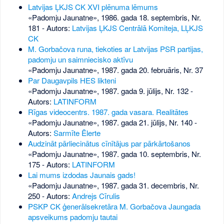
Latvijas ĻKJS CK XVI plēnuma lēmums
«Padomju Jaunatne», 1986. gada 18. septembris, Nr.
181
- Autors:
Latvijas ĻKJS Centrālā Komiteja, LĻKJS
CK
M. Gorbačova runa, tiekoties ar Latvijas PSR partijas,
padomju un saimniecisko aktīvu
«Padomju Jaunatne», 1987. gada 20. februāris, Nr. 37
Par Daugavpils HES likteni
«Padomju Jaunatne», 1987. gada 9. jūlijs, Nr. 132
-
Autors:
LATINFORM
Rīgas videocentrs. 1987. gada vasara. Realitātes
«Padomju Jaunatne», 1987. gada 21. jūlijs, Nr. 140
-
Autors:
Sarmīte Ēlerte
Audzināt pārliecinātus cīnītājus par pārkārtošanos
«Padomju Jaunatne», 1987. gada 10. septembris, Nr.
175
- Autors:
LATINFORM
Lai mums izdodas Jaunais gads!
«Padomju Jaunatne», 1987. gada 31. decembris, Nr.
250
- Autors:
Andrejs Cīrulis
PSKP CK ģenerālsekretāra M. Gorbačova Jaungada
apsveikums padomju tautai