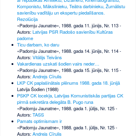
Komponistu, Mākslinieku, Teātra darbinieku, Žurnālistu
savienību vadītāju un ekspertu piedalīšanos.
Rezolūcija
«Padomju Jaunatne», 1988. gada 11. jūnijs, Nr. 113
-
Autors:
Latvijas PSR Radošo savienību Kultūras
padome
Ticu darbam, ko daru
«Padomju Jaunatne», 1988. gada 14. jūnijs, Nr. 114
-
Autors:
Vitālijs Teivāns
Vakardienas uzskati šodien vairs neder…
«Padomju Jaunatne», 1988. gada 15. jūnijs, Nr. 115
-
Autors:
Andrejs Cīrulis
LKP CK paplašinātais plēnums 1988. gada 18. jūnijā
Latvija Šodien (1988)
PSKP CK locekļa, Latvijas Komunistiskās partijas CK
pirmā sekretāra delegāta B. Pugo runa
«Padomju Jaunatne», 1988. gada 1. jūlijs, Nr. 125
-
Autors:
TASS
Pamats optimismam ir
«Padomju Jaunatne», 1988. gada 1. jūlijs, Nr. 125
-
Autors:
Andrejs Cīrulis