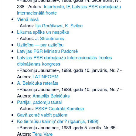
238
- Autors:
Interfronte, IF, Latvijas PSR darbaļaužu
internacionālā fronte
Vienā laivā
- Autors:
Iļja Gerčikovs
,
K. Svilpe
Likuma spēks un nespēks
- Autors:
J. Strautmanis
Uzticība — par uzticību
Latvijas PSR Ministru Padomē
Latvijas PSR darbaļaužu Internacionālās frontes
dibināšanas kongress
«Padomju Jaunatne», 1989. gada 10. janvāris, Nr. 7
-
Autors:
LATINFORM
A. Belaičuka referāts
«Padomju Jaunatne», 1989. gada 10. janvāris, Nr. 7
-
Autors:
Anatolijs Belaičuks
Partijai, padomju tautai
- Autors:
PSKP Centrālā Komiteja
Savā zemē valdīt pašiem
Ko tie mūsu kaimiņ' dar'? (Igaunija, 1989)
«Padomju Jaunatne», 1989. gada 5. aprīlis, Nr. 65
-
Autors:
Tenu Vare