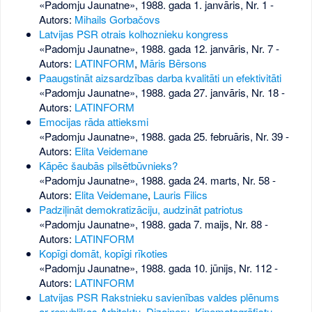
«Padomju Jaunatne», 1988. gada 1. janvāris, Nr. 1
-
Autors:
Mihails Gorbačovs
Latvijas PSR otrais kolhoznieku kongress
«Padomju Jaunatne», 1988. gada 12. janvāris, Nr. 7
-
Autors:
LATINFORM
,
Māris Bērsons
Paaugstināt aizsardzības darba kvalitāti un efektivitāti
«Padomju Jaunatne», 1988. gada 27. janvāris, Nr. 18
-
Autors:
LATINFORM
Emocijas rāda attieksmi
«Padomju Jaunatne», 1988. gada 25. februāris, Nr. 39
-
Autors:
Elita Veidemane
Kāpēc šaubās pilsētbūvnieks?
«Padomju Jaunatne», 1988. gada 24. marts, Nr. 58
-
Autors:
Elita Veidemane
,
Lauris Filics
Padziļināt demokratizāciju, audzināt patriotus
«Padomju Jaunatne», 1988. gada 7. maijs, Nr. 88
-
Autors:
LATINFORM
Kopīgi domāt, kopīgi rīkoties
«Padomju Jaunatne», 1988. gada 10. jūnijs, Nr. 112
-
Autors:
LATINFORM
Latvijas PSR Rakstnieku savienības valdes plēnums
ar republikas Arhitektu, Dizaineru, Kinematogrāfistu,