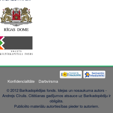
Konfidencialitāte
Darbvirsma
© 2012 Barikadopēdijas fonds. Idejas un nosaukuma autors -
Andrejs Cīrulis. Citēšanas gadījumos atsauce uz Barikadopēdiju ir
obligāta.
Publicēto materiālu autortiesības pieder to autoriem.