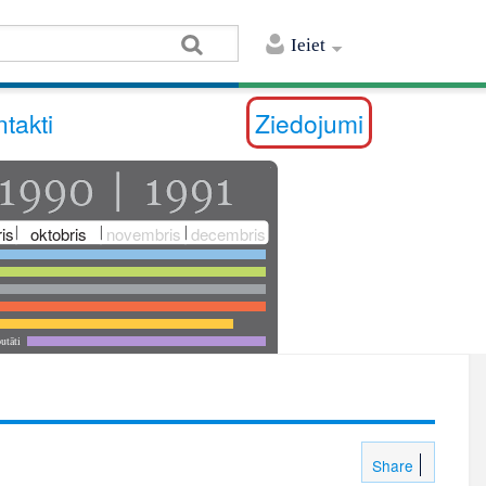
Ieiet
takti
Ziedojumi
is
oktobris
novembris
decembris
utāti
Share