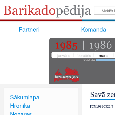
Partneri
Komanda
janvāris
februāris
marts
Helsinki-86
Savā ze
Sākumlapa
Hronika
[[CN19890321|]]
Nozares