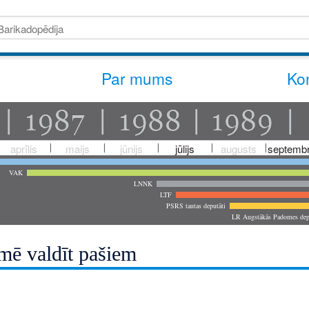
Par mums
Kon
aprīlis
maijs
jūnijs
jūlijs
augusts
septembr
VAK
LNNK
LTF
PSRS tautas deputāti
LR Augstākās Padomes dep
mē valdīt pašiem