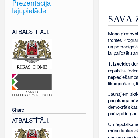
Prezentācija
lejupielādei
SAVĀ 
ATBALSTĪTĀJI:
Mana pirmsvēl
frontes Progra
un personīgajā
lai palīdzētu a
1. Izveidot de
republiku fede
nepieciešamos 
likumdošanu, l
Jaunajiem akti
panākama ar vi
demokrātiskas 
Share
pār izpildorgā
ATBALSTĪTĀJI:
Un republikā n
mūsu tautas e
saviem sviedrie