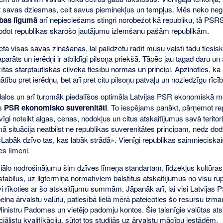
t savas dziesmas, celt savus pieminekļus un tempļus. Mēs neko negr
bas līgumā
arī nepieciešams stingri norobežot kā republiku, tā PSRS
nodot republikas skarošo jautājumu izlemšanu pašām republikām.
etā visas savas zināšanas, lai palīdzētu radīt mūsu valstī tādu tiesisku 
 aparāts un ierēdņi ir atbildīgi pilsoņa priekšā. Tāpēc jau tagad daru u
ītās starptautiskās cilvēka tiesību normas un principi. Apzinoties, ka
ātību pret ierēdņu, bet arī pret citu pilsoņu patvaļu un noziedzīgu rīcīb
dalos un arī turpmāk piedalīšos optimāla Latvijas PSR ekonomiskā mo
as
PSR ekonomisko suverenitāti
. To iespējams panākt, pārņemot re
vīgi noteikt algas, cenas, nodokļus un citus atskaitījumus savā teritorij
ā situācija neatbilst ne republikas suverenitātes principam, nedz dod
Labāk dzīvo tas, kas labāk strādā». Vienīgi republikas saimnieciskais 
es līmeni.
riālo nodrošinājumu šim dzīves līmeņa standartam, līdzekļus kultūras
abilus, uz ilgtermiņa normatīviem balstītus atskaitījumus no visu r
vi rīkoties ar šo atskaitījumu summām. Jāpanāk arī, lai visi Latvijas P
lna ārvalstu valūtu, patiesībā lielā mērā pateicoties šo resursu izman
inistru Padomes un vietējo padomju kontos. Šie taisnīgie valūtas ats
iālistu kvalifikāciju, sūtot tos studijās uz ārvalstu mācību iestādēm.