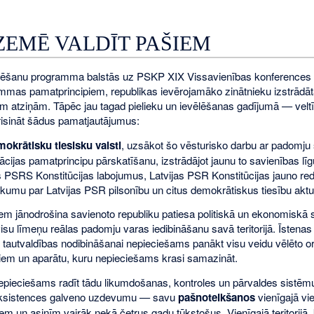
ZEMĒ VALDĪT PAŠIEM
ēšanu programma balstās uz PSKP XIX Vissavienības konferences u
mmas pamatprincipiem, republikas ievērojamāko zinātnieku izstrād
m atziņām. Tāpēc jau tagad pielieku un ievēlēšanas gadījumā — velt
trisināt šādus pamatjautājumus:
mokrātisku tiesisku valsti
, uzsākot šo vēsturisko darbu ar padomju s
rācijas pamatprincipu pārskatīšanu, izstrādājot jaunu to savienības l
PSRS Konstitūcijas labojumus, Latvijas PSR Konstitūcijas jauno red
ikumu par Latvijas PSR pilsonību un citus demokrātiskus tiesību aktu
em jānodrošina savienoto republiku patiesa politiskā un ekonomiskā s
su līmeņu reālas padomju varas iedibināšanu savā teritorijā. Īstenas 
tautvaldības nodibināšanai nepieciešams panākt visu veidu vēlēto o
niem un aparātu, kuru nepieciešams krasi samazināt.
epieciešams radīt tādu likumdošanas, kontroles un pārvaldes sistēmu
ksistences galveno uzdevumu — savu
pašnoteikšanos
vienīgajā vie
m un asinīm vairāk nekā četrus gadu tūkstošus. Vienīgajā teritorijā, 