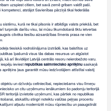
ibam uzspiest citiem, bet savā zemē gribam valdīt paši.
 kompetenci, atstājot Savienības pārziņā tikai federālās
sistēmu, kurā ne tikai pilsonis ir atbildīgs valsts priekšā, bet
n arī turpmāk darīšu visu, lai mūsu likumdošanā tiktu ietvertas
 augsts cilvēka tiesību aizsardzības līmenis prasa ne vien
u.
deļa tiesiskā nodrošinājuma izstrādē, kas balstītos uz
publikas īpašumā visus tās dabas resursus un atgūstot
ā, kā arī likvidējot Latvijā centrālo resoru neierobežoto varu.
 iespēju ieviest
republikas saimniecisko aprēķinu
saskaņā
aprēķins ļaus garantēt mūsu iedzīvotājiem attīstītai valstij
 objektu un dzīvokļu celtniecībai, nepieciešams visu līmeņu
ūpniecisko un citu uzņēmumu ienākumiem šo padomju teritorijā
SR teritorijā izvietotie uzņēmumi, kas pārtiek no republikas
tošanai, atskaitītu stingri noteiktu valūtas peļņas procentu
kaitījumi atļautu modernizēt mūsu rūpniecību un paaugstināt