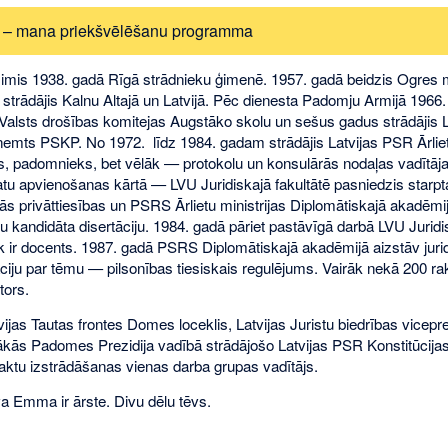
s – mana priekšvēlēšanu programma
zimis 1938. gadā Rīgā strādnieku ģimenē. 1957. gadā beidzis Ogres
 strādājis Kalnu Altajā un Latvijā. Pēc dienesta Padomju Armijā 196
alsts drošības komitejas Augstāko skolu un sešus gadus strādājis
emts PSKP. No 1972. līdz 1984. gadam strādājis Latvijas PSR Ārlietu
rs, padomnieks, bet vēlāk — protokolu un konsulārās nodaļas vadītāja
tu apvienošanas kārtā — LVU Juridiskajā fakultātē pasniedzis starpt
ās privāttiesības un PSRS Ārlietu ministrijas Diplomātiskajā akadēmij
ņu kandidāta disertāciju. 1984. gadā pāriet pastāvīgā darbā LVU Juridis
ik ir docents. 1987. gadā PSRS Diplomātiskajā akadēmijā aizstāv juri
āciju par tēmu — pilsonības tiesiskais regulējums. Vairāk nekā 200 ra
tors.
tvijas Tautas frontes Domes loceklis, Latvijas Juristu biedrības vicepr
ākās Padomes Prezidija vadībā strādājošo Latvijas PSR Konstitūcijas
ktu izstrādāšanas vienas darba grupas vadītājs.
va Emma ir ārste. Divu dēlu tēvs.