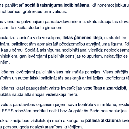
s panākt arī
sociālā taisnīguma iedibināšanu
, kā noņemot jebkurus
mot bērnus, grūtnieces un invalīdus.
as vienu no galvenajiem pamatuzdevumiem uzskatu strauju tās dzīv
ajām, to skaitā studentu ģimenēm.
opularizē jauniešu vidū veselīgas,
lielas ģimenes ideja
, uzskatot trī
ām, palielinot tām apmaksātā pēcdzemdību atvaļinājuma ilgumu līd
katru bērnu. Sociālā taisnīguma nodibināšanai vienlīdz nepieciešams 
iniekiem, gan ievērojami palielināt pensijas to upuriem, nekavējotie
enēm.
ciešams ievērojami palielināt visas minimālās pensijas. Visas pārējā
bām un automātiski palielināt tās saskaņā ar inflācijas koeficient
iešams krasi paaugstināt valsts investīcijas
veselības aizsardzībā, 
uldītā nauda attaisnojas vislielākajā mērā.
valsts pārstāvības orgāniem jāņem savā kontrolē visi militārie, iekš
us PSRS robežām nedrīkst notikt bez Augstākās Padomes sankcijas.
kratizācija būs vislielākajā mērā atkarīga no
patiesa atklātuma
ievi
tu personu goda neaizskaramības kritērijiem.