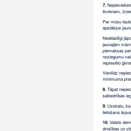
7.
Nepieciešam
ikvienam, izņe
Par mūsu taut
apstākļus jaun
Neatlaidīgi jāp
jaunajām māmiņ
piemaksas par 
noziegumu vain
represēto ģim
Vienlīdz nepie
minimuma prasī
8.
Tāpat nepiec
sabiedrības ieg
9.
Uzskatu, ka 
lietošana ārp
10.
Valsts demo
drošības un ci