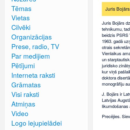
Tēmas
Juris Bojār
Vietas
Juris Bojārs d
Cilvēki
tehnikumu, tad
beidzis PSRS V
Organizācijas
1963. gadā uzņ
Prese, radio, TV
otrais sekretā
Vienlaikus ama
Par medijiem
un starptautisk
Pētījumi
juridisko zināt
kur viņš pašla
Interneta raksti
doktora disert
Grāmatas
monogrāfiju au
Visi raksti
J. Bojārs ir La
Latvijas Augst
Atmiņas
likumdošanas a
Video
Precējies. Sie
Logo lejupielādei