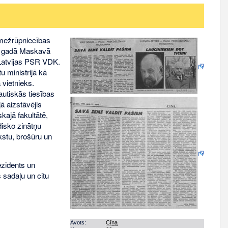
 mežrūpniecības
6. gadā Maskavā
 Latvijas PSR VDK.
 ministrijā kā
 vietnieks.
autiskās tiesības
ā aizstāvējis
kajā fakultātē,
disko zinātņu
kstu, brošūru un
ezidents un
 sadaļu un citu
Avots:
Cīņa