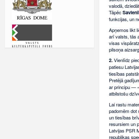
valodā, dziedā
Tāpēc
Savienī
funkcijas, un 
Apņemos likt li
arī valsts, tās
visas vispāratz
pilsoņa aizsarg
2.
Vienlīdz pie
patiesu Latvij
tiesības patstā
Pretējā gadījum
ar principu — «
atbilstošu dzīv
Lai rastu mate
padomēm dot st
un tiesības brī
resursiem un pe
Latvijas PSR M
republikas spec