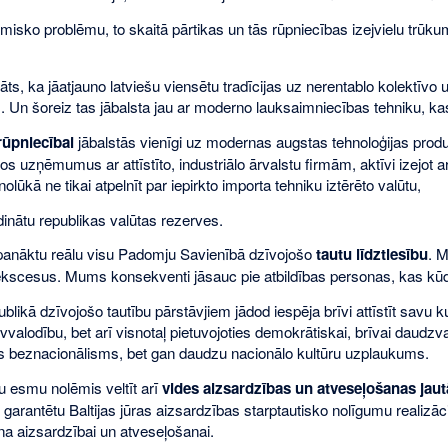
sko problēmu, to skaitā pārtikas un tās rūpniecības izejvielu trūk
ts, ka jāatjauno latviešu viensētu tradīcijas uz nerentablo kolektīvo
 Un šoreiz tas jābalsta jau ar moderno lauksaimniecības tehniku, ka
rūpniecībai
jābalstās vienīgi uz modernas augstas tehnoloģijas produ
os uzņēmumus ar attīstīto, industriālo ārvalstu firmām, aktīvi izejot 
nolūkā ne tikai atpelnīt par iepirkto importa tehniku iztērēto valūtu,
ildinātu republikas valūtas rezerves.
 panāktu reālu visu Padomju Savienībā dzīvojošo
tautu līdztiesību
. M
kscesus. Mums konsekventi jāsauc pie atbildības personas, kas kū
likā dzīvojošo tautību pārstāvjiem jādod iespēja brīvi attīstīt savu 
divvalodību, bet arī visnotaļ pietuvojoties demokrātiskai, brīvai daudz
ts beznacionālisms, bet gan daudzu nacionālo kultūru uzplaukums.
 esmu nolēmis veltīt arī
vides aizsardzības un atveseļošanas jau
 garantētu Baltijas jūras aizsardzības starptautisko nolīgumu real
na aizsardzībai un atveseļošanai.