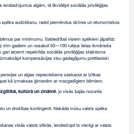
 ierobežojumus algām, tā likvidējot sociālās privilēģijas
ā spēka audzēšanu, radot piemērotus dzīves un ekonomiskos
s bērnus par minimumu. Sabiedrībai visiem spēkiem jāpalīdz
z trim gadiem un nosakot 50—100 rubļus lielas ikmēneša
gan atņemt nepelnītās sociālās privilēģijas staļinisma
s izmaksājot kompensācijas visu gadagājumu prettiesiski
s pensijas un algas nepieciešams saskaņot ar iztikas
u tāpat kā izmaksas ģimenēm ar mazgadīgiem bērniem.
izglītībā, kultūrā un zinātnē
, jo visās šajās nozarēs
lietu un drošības kontingenti. Nekāda mūsu valsts spēka
ešanas visās valsts sfērās, ierobežojot to vienīgi ar valsts