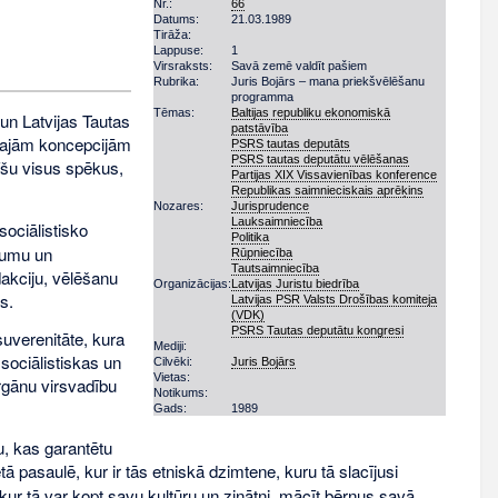
Nr.:
66
Datums:
21.03.1989
Tirāža:
Lappuse:
1
Virsraksts:
Savā zemē valdīt pašiem
Rubrika:
Juris Bojārs – mana priekšvēlēšanu
programma
Tēmas:
Baltijas republiku ekonomiskā
n Latvijas Tautas
patstāvība
ātajām koncepcijām
PSRS tautas deputāts
PSRS tautas deputātu vēlēšanas
īšu visus spēkus,
Partijas XIX Vissavienības konference
Republikas saimnieciskais aprēķins
Nozares:
Jurisprudence
Lauksaimniecība
ociālistisko
Politika
īgumu un
Rūpniecība
Tautsaimniecība
akciju, vēlēšanu
Organizācijas:
Latvijas Juristu biedrība
s.
Latvijas PSR Valsts Drošības komiteja
(VDK)
PSRS Tautas deputātu kongresi
uverenitāte, kura
Mediji:
sociālistiskas un
Cilvēki:
Juris Bojārs
Vietas:
rgānu virsvadību
Notikums:
Gads:
1989
, kas garantētu
tā pasaulē, kur ir tās etniskā dzimtene, kuru tā slacījusi
kur tā var kopt savu kultūru un zinātni, mācīt bērnus savā