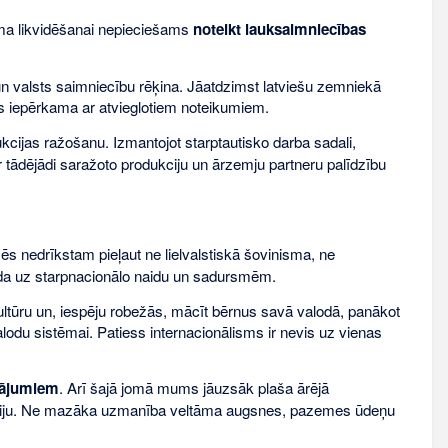
uma likvidēšanai nepieciešams
noteikt lauksaimniecības
 un valsts saimniecību rēķina. Jāatdzimst latviešu zemniekā
s iepērkama ar atvieglotiem noteikumiem.
kcijas ražošanu. Izmantojot starptautisko darba sadali,
ar tādējādi saražoto produkciju un ārzemju partneru palīdzību
ēs nedrīkstam pieļaut ne lielvalstiskā šovinisma, ne
da uz starpnacionālo naidu un sadursmēm.
kultūru un, iespēju robežās, mācīt bērnus savā valodā, panākot
valodu sistēmai. Patiess internacionālisms ir nevis uz vienas
tājumiem
. Arī šajā jomā mums jāuzsāk plaša ārējā
izāciju. Ne mazāka uzmanība veltāma augsnes, pazemes ūdeņu