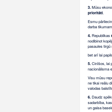
3.
Mūsu ekonomi
prioritāti
.
Esmu pārliecinā
darba tikumam.
4.
Republikas
nodibinot kopēj
pasaules tirgū 
bet arī lai pap
5.
Cinīšos, lai
nacionālisma e
Visu mūsu repub
ne tikai reālu 
valodas balstī
6.
Daudz spēku
sadarbība, kas
un gaisa basei