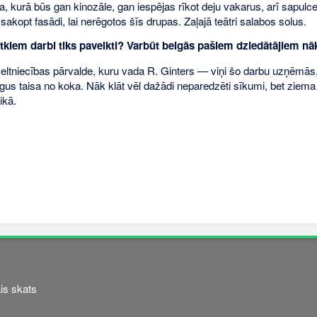
, kurā būs gan kinozāle, gan iespējas rīkot deju vakarus, arī sapul
sakopt fasādi, lai nerēgotos šīs drupas. Zaļajā teātri salabos solus.
ētkiem darbi tiks paveikti? Varbūt beigās pašiem dziedātājiem nā
ltniecības pārvalde, kuru vada R. Ginters — viņi šo darbu uzņēmās, tīr
ogus taisa no koka. Nāk klāt vēl dažādi neparedzēti sīkumi, bet ziem
ikā.
is skats