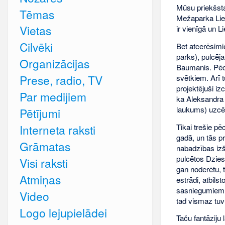
Mūsu priekšsta
Tēmas
Mežaparka Liel
Vietas
ir vienīgā un Li
Cilvēki
Bet atcerēsimi
parks), pulcēja 
Organizācijas
Baumanis. Pēc 
Prese, radio, TV
svētkiem. Arī 
projektējuši iz
Par medijiem
ka Aleksandra 
laukums) uzcēl
Pētījumi
Tikai trešie p
Interneta raksti
gadā, un tās pro
Grāmatas
nabadzības izšķ
pulcētos Dzies
Visi raksti
gan noderētu, t
Atmiņas
estrādi, atbil
sasniegumiem? 
Video
tad vismaz tuv
Logo lejupielādei
Taču fantāziju 