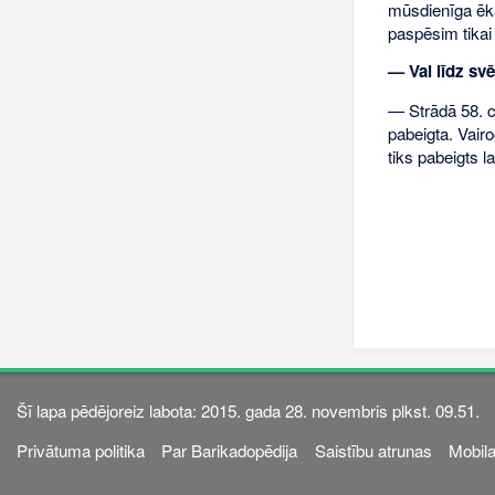
mūsdienīga ēka
paspēsim tikai 
— Vai līdz sv
— Strādā 58. ce
pabeigta. Vair
tiks pabeigts la
Šī lapa pēdējoreiz labota: 2015. gada 28. novembris plkst. 09.51.
Privātuma politika
Par Barikadopēdija
Saistību atrunas
Mobila