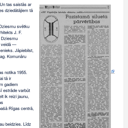
Un tas saistās ar
es dziedātājiem tā
— Dziesmu svētku
hitekts J. F.
.) Dziesmu
s veidā —
enieks. Jāpiebilst,
(tag. Komunāru
as notika 1955.
i tā ir
iem gadiem
ī estrāde varbūt
 ik reizi jaunu,
as
pašā Rīgas centrā,
jau beidzies. Līdz