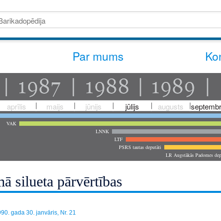
Par mums
Kon
aprīlis
maijs
jūnijs
jūlijs
augusts
septembr
VAK
LNNK
LTF
PSRS tautas deputāti
LR Augstākās Padomes dep
ā silueta pārvērtības
90. gada 30. janvāris, Nr. 21