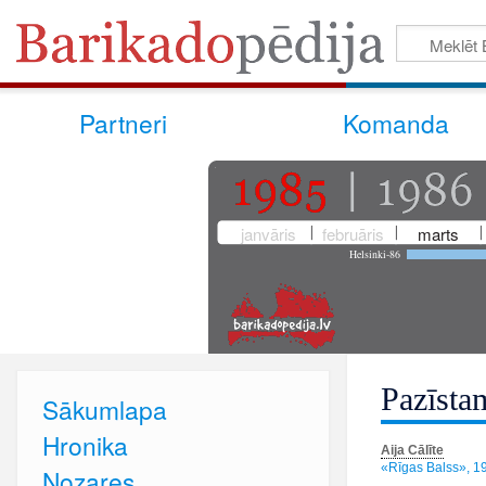
Partneri
Komanda
janvāris
februāris
marts
Helsinki-86
Pazīstam
Sākumlapa
Hronika
Aija Cālīte
«Rīgas Balss», 19
Nozares