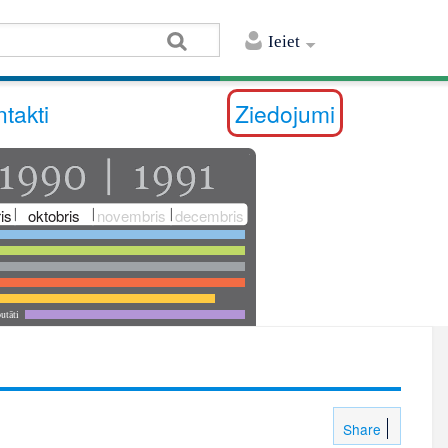
Ieiet
takti
Ziedojumi
is
oktobris
novembris
decembris
utāti
Share