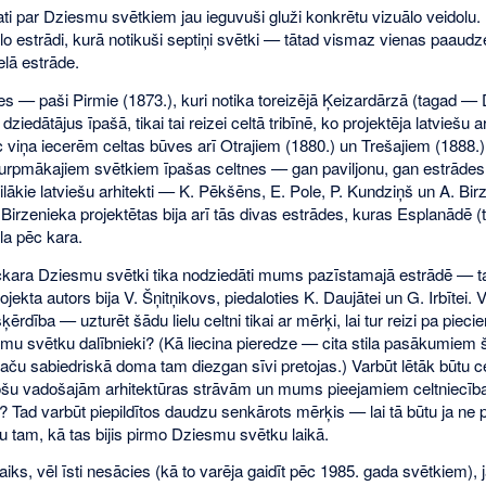
ti par Dziesmu svētkiem jau ieguvuši gluži konkrētu vizuālo veidolu. 
o estrādi, kurā notikuši septiņi svētki — tātad vismaz vienas paaudz
elā estrāde.
es — paši Pirmie (1873.), kuri notika toreizējā Ķeizardārzā (tagad 
dziedātājus īpašā, tikai tai reizei celtā tribīnē, ko projektēja latviešu ar
viņa iecerēm celtas būves arī Otrajiem (1880.) un Trešajiem (1888
turpmākajiem svētkiem īpašas celtnes — gan paviljonu, gan estrāde
cilākie latviešu arhitekti — K. Pēkšēns, E. Pole, P. Kundziņš un A. Birz
Birzenieka projektētas bija arī tās divas estrādes, kuras Esplanādē 
a pēc kara.
ēckara Dziesmu svētki tika nodziedāti mums pazīstamajā estrādē — t
jekta autors bija V. Šņitņikovs, piedaloties K. Daujātei un G. Irbītei. Va
ērdība — uzturēt šādu lielu celtni tikai ar mērķi, lai tur reizi pa piec
mu svētku dalībnieki? (Kā liecina pieredze — cita stila pasākumiem š
aču sabiedriskā doma tam diezgan sīvi pretojas.) Varbūt lētāk būtu celt
stošu vadošajām arhitektūras strāvām un mums pieejamiem celtniecīb
Tad varbūt piepildītos daudzu senkārots mērķis — lai tā būtu ja ne 
u tam, kā tas bijis pirmo Dziesmu svētku laikā.
laiks, vēl īsti nesācies (kā to varēja gaidīt pēc 1985. gada svētkiem), 