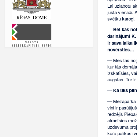
Lai uzlabotu aku
justa vienādi. 
svētku karogi. 
— Bet kas not
darinājumi K.
ir sava laika 
novērsties…
— Mēs tās noņē
kur tās domājam
izskatīsies, v
augstas. Tur ir
— Kā tiks piln
— Mežaparkā da
viņi ir pasūtīj
redzējis Pieba
atradīsies mežā
uzdevuma projek
kura palikusi v