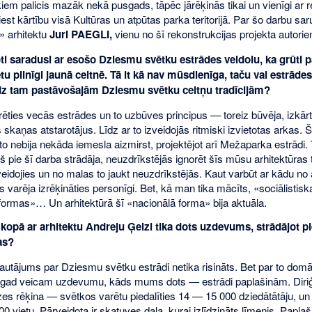
em palicis mazāk nekā pusgads, tāpēc jārēķinās tikai un vienīgi ar r
est kārtību visā Kultūras un atpūtas parka teritorijā. Par šo darbu sar
» arhitektu
Juri PAEGLI,
vienu no šī rekonstrukcijas projekta autorie
ti saradusi ar esošo Dziesmu svētku estrādes veidolu, ka grūti p
tu pilnīgi jaunā celtnē. Tā it kā nav mūsdienīga, taču vai estrādes
īdz tam pastāvošajām Dziesmu svētku celtņu tradīcijām?
rēties vecās estrādes un to uzbūves principus — toreiz būvēja, izkārt
kaņas atstarotājus. Līdz ar to izveidojās ritmiski izvietotas arkas. Ši
 to nebija nekāda iemesla aizmirst, projektējot arī Mežaparka estrādi. 
š pie šī darba strādāja, neuzdrīkstējās ignorēt šīs mūsu arhitektūras tr
zveidojies un no malas to jaukt neuzdrīkstējās. Kaut varbūt ar kādu no 
s varēja izrēķināties personīgi. Bet, kā man tika mācīts, «sociālistiska
formas»… Un arhitektūrā šī «nacionālā forma» bija aktuāla.
opā ar arhitektu Andreju Ģelzi tika dots uzdevums, strādājot pi
as?
utājums par Dziesmu svētku estrādi netika risināts. Bet par to domāt 
agad veicam uzdevumu, kāds mums dots — estrādi paplašinām. Diriģ
es rēķina — svētkos varētu piedalīties 14 — 15 000 dziedātātāju, un 
vietu. Pārveidota ir skatuves daļa, kurai izlīdzināts līmenis. Paplaš