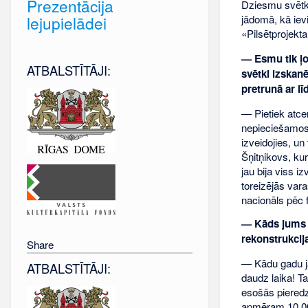
Prezentācija
Dziesmu svētki
lejupielādei
jādomā, kā ievi
«Pilsētprojekta
— Esmu tik ļo
ATBALSTĪTĀJI:
svētki izskanē
pretrunā ar l
— Pietiek atce
nepieciešamos s
izveidojies, un
Šņitņikovs, kur
jau bija viss i
toreizējās vara
nacionāls pēc 
— Kāds jums k
rekonstrukcij
Share
— Kādu gadu ja
ATBALSTĪTĀJI:
daudz laika! T
esošās pieredz
apmēram 10 000 