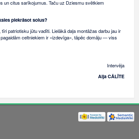
ces un citus sarīkojumus. Taču uz Dziesmu svētkiem
ksies piekrāsot solus?
i patriotisku jūtu vadīti. Lielākā daļa montāžas darbu jau ir
a pagaidām celtniekiem ir «izdevīga», tāpēc domāju — viss
Intervēja
Aija CĀLĪTE