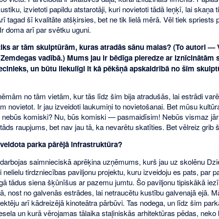
stiku, izvietoti papildu atstarotāji, kuri novietoti tādā leņķī, lai skaņ
Arī tagad šī kvalitāte atšķirsies, bet ne tik lielā mērā. Vēl tiek spries
Ir doma arī par svētku uguni.
iks ar tām skulptūrām, kuras atradās sānu malas? (To autori — V.
 Zemdegas vadībā.) Mums jau ir bēdīga pieredze ar iznīcinātām 
liecinieks, un būtu liekulīgi it kā pēkšņā apskaidrībā no šīm sku
mām no tām vietām, kur tās līdz šim bija atradušās, lai estrādi varēt
 novietot. Ir jau izveidoti laukumiņi to novietošanai. Bet mūsu kultūr
ai nebūs komiski? Nu, būs komiski — pasmaidīsim! Nebūs vismaz jār
 tāds raupjums, bet nav jau tā, ka nevarētu skatīties. Bet vēlreiz grib
veidota parka pārējā infrastruktūra?
rbojas saimnieciskā aprēķina uzņēmums, kurš jau uz skolēnu Dzies
uši nelielu tirdzniecības paviljonu projektu, kuru izveidoju es pats, pa
lgā tādus siena šķūnīšus ar pazemu jumtu. Šo paviljonu tipiskākā iezī
, nost no galvenās estrādes, lai netraucētu kustību galvenajā ejā. Mā
tēju arī kādreizējā kinoteātra pārbūvi. Tas nodega, un līdz šim parka 
esela un kurā vērojamas tālaika staļiniskās arhitektūras pēdas, neko bū