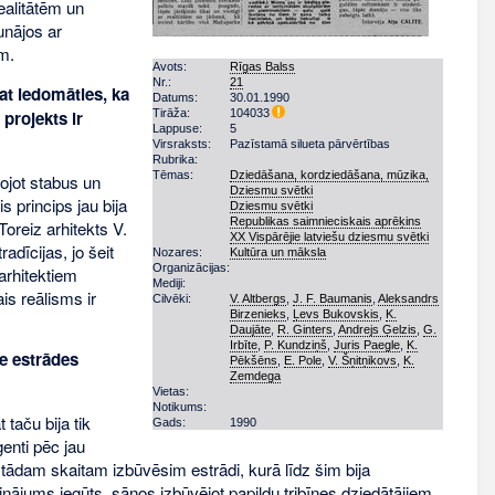
ealitātēm un
unājos ar
m.
Avots:
Rīgas Balss
Nr.:
21
at iedomāties, ka
Datums:
30.01.1990
Tirāža:
104033
 projekts ir
Lappuse:
5
Virsraksts:
Pazīstamā silueta pārvērtības
Rubrika:
Tēmas:
Dziedāšana, kordziedāšana, mūzika,
ojot stabus un
Dziesmu svētki
s princips jau bija
Dziesmu svētki
Republikas saimnieciskais aprēķins
Toreiz arhitekts V.
XX Vispārējie latviešu dziesmu svētki
adīcijas, jo šeit
Nozares:
Kultūra un māksla
Organizācijas:
arhitektiem
Mediji:
is reālisms ir
Cilvēki:
V. Altbergs
,
J. F. Baumanis
,
Aleksandrs
Birzenieks
,
Ļevs Bukovskis
,
K.
Daujāte
,
R. Ginters
,
Andrejs Ģelzis
,
G.
Irbīte
,
P. Kundziņš
,
Juris Paegle
,
K.
e estrādes
Pēkšēns
,
E. Pole
,
V. Šņitņikovs
,
K.
Zemdega
Vietas:
Notikums:
taču bija tik
Gads:
1990
enti pēc jau
tādam skaitam izbūvēsim estrādi, kurā līdz šim bija
inājums iegūts, sānos izbūvējot papildu tribīnes dziedātājiem.