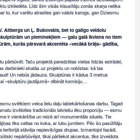
a tiktu izkliedēta. Līdz šim visās klausītāju zonās skaņa netika
ts par to, kur varētu atrasties gan valsts karogs, gan Dziesmu
 Altbergs un Ļ. Bukovskis, bet to galīgo veidolu
skulptūrām un pieminekļiem — galu galā ikviens no tiem
lptūrām, kurās pārsvarā akcentēta «vecākā brāļa» gādība,
u pārbūvēt. Taču projektā paredzētas vietas līdzās estrādei,
as darbinieki skatās uz projektu un nobīstas: kā tas
aud! Un nebūs jādauza. Skulptūras ir kādus 3 metrus
 šai «skulptūru jautājumā» dibināt komisiju…
mu svētkiem veica lielu daļu labiekārtošanas darbu. Tagad
r pamatu izvēloties tradicionālo latviešu ēku proporciju — esmu
me ir vienkāršība un reizē arī monumentāls siluets. Tie
jiņas tiks celtas no koka, ar lubu jumtiem. Pēc šo pasūtītāju
teritorijā stāvēja nepievilcīgas drupas. Izmantojot fasādi,
tiski nepārbūvējot, tikai pārliekot akcentus, tiks izveidota