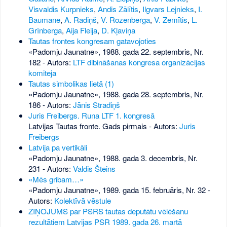
Visvaldis Kurpnieks
,
Andis Zālītis
,
Ilgvars Lejnieks
,
I.
Baumane
,
A. Radiņš
,
V. Rozenberga
,
V. Zemītis
,
L.
Grīnberga
,
Aija Fleija
,
D. Kļaviņa
Tautas frontes kongresam gatavojoties
«Padomju Jaunatne», 1988. gada 22. septembris, Nr.
182
- Autors:
LTF dibināšanas kongresa organizācijas
komiteja
Tautas simbolikas lietā (1)
«Padomju Jaunatne», 1988. gada 28. septembris, Nr.
186
- Autors:
Jānis Stradiņš
Juris Freibergs. Runa LTF 1. kongresā
Latvijas Tautas fronte. Gads pirmais - Autors:
Juris
Freibergs
Latvija pa vertikāli
«Padomju Jaunatne», 1988. gada 3. decembris, Nr.
231
- Autors:
Valdis Šteins
«Mēs gribam…»
«Padomju Jaunatne», 1989. gada 15. februāris, Nr. 32
-
Autors:
Kolektīvā vēstule
ZIŅOJUMS par PSRS tautas deputātu vēlēšanu
rezultātiem Latvijas PSR 1989. gada 26. martā