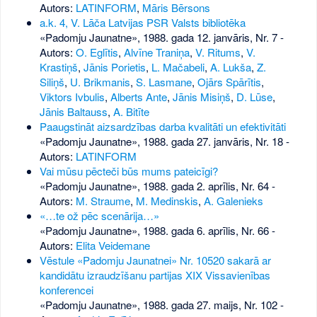
Autors:
LATINFORM
,
Māris Bērsons
a.k. 4, V. Lāča Latvijas PSR Valsts bibliotēka
«Padomju Jaunatne», 1988. gada 12. janvāris, Nr. 7
-
Autors:
O. Eglītis
,
Alvīne Traniņa
,
V. Ritums
,
V.
Krastiņš
,
Jānis Porietis
,
L. Mačabeli
,
A. Lukša
,
Z.
Siliņš
,
U. Brikmanis
,
S. Lasmane
,
Ojārs Spārītis
,
Viktors Ivbulis
,
Alberts Ante
,
Jānis Misiņš
,
D. Lūse
,
Jānis Baltauss
,
A. Bitīte
Paaugstināt aizsardzības darba kvalitāti un efektivitāti
«Padomju Jaunatne», 1988. gada 27. janvāris, Nr. 18
-
Autors:
LATINFORM
Vai mūsu pēcteči būs mums pateicīgi?
«Padomju Jaunatne», 1988. gada 2. aprīlis, Nr. 64
-
Autors:
M. Straume
,
M. Medinskis
,
A. Galenieks
«…te ož pēc scenārija…»
«Padomju Jaunatne», 1988. gada 6. aprīlis, Nr. 66
-
Autors:
Elita Veidemane
Vēstule «Padomju Jaunatnei» Nr. 10520 sakarā ar
kandidātu izraudzīšanu partijas XIX Vissavienības
konferencei
«Padomju Jaunatne», 1988. gada 27. maijs, Nr. 102
-