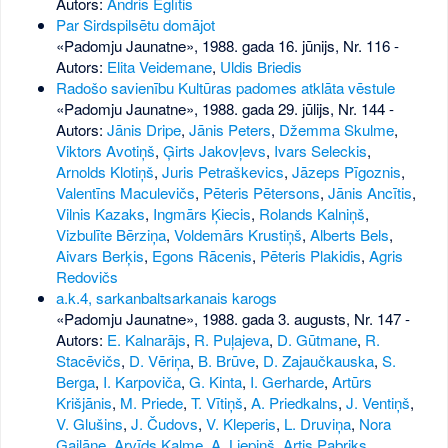
Autors:
Andris Eglītis
Par Sirdspilsētu domājot
«Padomju Jaunatne», 1988. gada 16. jūnijs, Nr. 116
-
Autors:
Elita Veidemane
,
Uldis Briedis
Radošo savienību Kultūras padomes atklāta vēstule
«Padomju Jaunatne», 1988. gada 29. jūlijs, Nr. 144
-
Autors:
Jānis Dripe
,
Jānis Peters
,
Džemma Skulme
,
Viktors Avotiņš
,
Ģirts Jakovļevs
,
Ivars Seleckis
,
Arnolds Klotiņš
,
Juris Petraškevics
,
Jāzeps Pīgoznis
,
Valentīns Maculevičs
,
Pēteris Pētersons
,
Jānis Ancītis
,
Vilnis Kazaks
,
Ingmārs Ķiecis
,
Rolands Kalniņš
,
Vizbulīte Bērziņa
,
Voldemārs Krustiņš
,
Alberts Bels
,
Aivars Berķis
,
Egons Rācenis
,
Pēteris Plakidis
,
Agris
Redovičs
a.k.4, sarkanbaltsarkanais karogs
«Padomju Jaunatne», 1988. gada 3. augusts, Nr. 147
-
Autors:
E. Kalnarājs
,
R. Puļajeva
,
D. Gūtmane
,
R.
Stacēvičs
,
D. Vēriņa
,
B. Brūve
,
D. Zajaučkauska
,
S.
Berga
,
I. Karpoviča
,
G. Kinta
,
I. Gerharde
,
Artūrs
Krišjānis
,
M. Priede
,
T. Vītiņš
,
A. Priedkalns
,
J. Ventiņš
,
V. Glušins
,
J. Čudovs
,
V. Kleperis
,
L. Druviņa
,
Nora
Gailāne
,
Arvīds Kalme
,
A. Liepiņš
,
Artis Pabriks
,