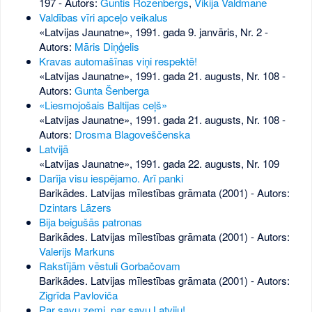
197
- Autors:
Guntis Rozenbergs
,
Vikija Valdmane
Valdības vīri apceļo veikalus
«Latvijas Jaunatne», 1991. gada 9. janvāris, Nr. 2
-
Autors:
Māris Diņģelis
Kravas automašīnas viņi respektē!
«Latvijas Jaunatne», 1991. gada 21. augusts, Nr. 108
-
Autors:
Gunta Šenberga
«Liesmojošais Baltijas ceļš»
«Latvijas Jaunatne», 1991. gada 21. augusts, Nr. 108
-
Autors:
Drosma Blagoveščenska
Latvijā
«Latvijas Jaunatne», 1991. gada 22. augusts, Nr. 109
Darīja visu iespējamo. Arī panki
Barikādes. Latvijas mīlestības grāmata (2001) - Autors:
Dzintars Lāzers
Bija beigušās patronas
Barikādes. Latvijas mīlestības grāmata (2001) - Autors:
Valerijs Markuns
Rakstījām vēstuli Gorbačovam
Barikādes. Latvijas mīlestības grāmata (2001) - Autors:
Zigrīda Pavloviča
Par savu zemi, par savu Latviju!