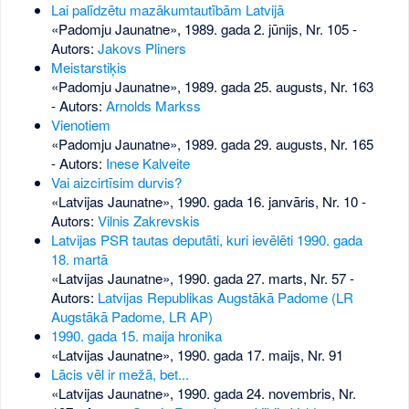
Lai palīdzētu mazākumtautībām Latvijā
«Padomju Jaunatne», 1989. gada 2. jūnijs, Nr. 105
-
Autors:
Jakovs Pliners
Meistarstiķis
«Padomju Jaunatne», 1989. gada 25. augusts, Nr. 163
- Autors:
Arnolds Markss
Vienotiem
«Padomju Jaunatne», 1989. gada 29. augusts, Nr. 165
- Autors:
Inese Kalveite
Vai aizcirtīsim durvis?
«Latvijas Jaunatne», 1990. gada 16. janvāris, Nr. 10
-
Autors:
Vilnis Zakrevskis
Latvijas PSR tautas deputāti, kuri ievēlēti 1990. gada
18. martā
«Latvijas Jaunatne», 1990. gada 27. marts, Nr. 57
-
Autors:
Latvijas Republikas Augstākā Padome (LR
Augstākā Padome, LR AP)
1990. gada 15. maija hronika
«Latvijas Jaunatne», 1990. gada 17. maijs, Nr. 91
Lācis vēl ir mežā, bet...
«Latvijas Jaunatne», 1990. gada 24. novembris, Nr.