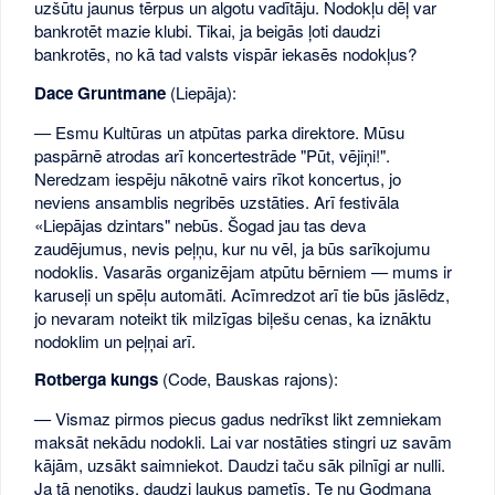
uzšūtu jaunus tērpus un algotu vadītāju. Nodokļu dēļ var
bankrotēt mazie klubi. Tikai, ja beigās ļoti daudzi
bankrotēs, no kā tad valsts vispār iekasēs nodokļus?
Dace Gruntmane
(Liepāja):
— Esmu Kultūras un atpūtas parka direktore. Mūsu
paspārnē atrodas arī koncertestrāde "Pūt, vējiņi!".
Neredzam iespēju nākotnē vairs rīkot koncertus, jo
neviens ansamblis negribēs uzstāties. Arī festivāla
«Liepājas dzintars" nebūs. Šogad jau tas deva
zaudējumus, nevis peļņu, kur nu vēl, ja būs sarīkojumu
nodoklis. Vasarās organizējam atpūtu bērniem — mums ir
karuseļi un spēļu automāti. Acīmredzot arī tie būs jāslēdz,
jo nevaram noteikt tik milzīgas biļešu cenas, ka iznāktu
nodoklim un peļņai arī.
Rotberga kungs
(Code, Bauskas rajons):
— Vismaz pirmos piecus gadus nedrīkst likt zemniekam
maksāt nekādu nodokli. Lai var nostāties stingri uz savām
kājām, uzsākt saimniekot. Daudzi taču sāk pilnīgi ar nulli.
Ja tā nenotiks, daudzi laukus pametīs. Te nu Godmaņa