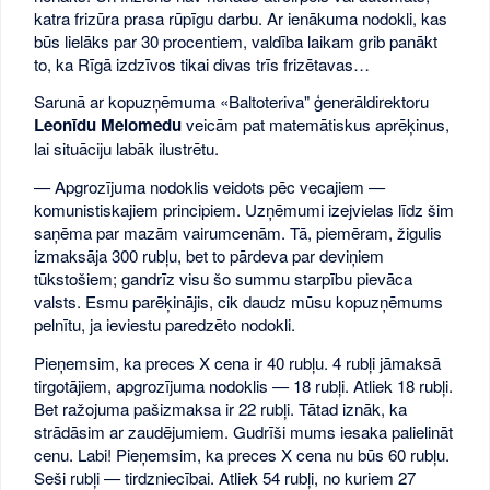
katra frizūra prasa rūpīgu darbu. Ar ienākuma nodokli, kas
būs lielāks par 30 procentiem, valdība laikam grib panākt
to, ka Rīgā izdzīvos tikai divas trīs frizētavas…
Sarunā ar kopuzņēmuma «Baltoteriva" ģenerāldirektoru
Leonīdu Melomedu
veicām pat matemātiskus aprēķinus,
lai situāciju labāk ilustrētu.
— Apgrozījuma nodoklis veidots pēc vecajiem —
komunistiskajiem principiem. Uzņēmumi izejvielas līdz šim
saņēma par mazām vairumcenām. Tā, piemēram, žigulis
izmaksāja 300 rubļu, bet to pārdeva par deviņiem
tūkstošiem; gandrīz visu šo summu starpību pievāca
valsts. Esmu parēķinājis, cik daudz mūsu kopuzņēmums
pelnītu, ja ieviestu paredzēto nodokli.
Pieņemsim, ka preces X cena ir 40 rubļu. 4 rubļi jāmaksā
tirgotājiem, apgrozījuma nodoklis — 18 rubļi. Atliek 18 rubļi.
Bet ražojuma pašizmaksa ir 22 rubļi. Tātad iznāk, ka
strādāsim ar zaudējumiem. Gudrīši mums iesaka palielināt
cenu. Labi! Pieņemsim, ka preces X cena nu būs 60 rubļu.
Seši rubļi — tirdzniecībai. Atliek 54 rubļi, no kuriem 27