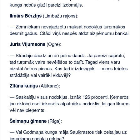
kungs nebūs gluži pareizi izdomājis.
Ilmārs Bērziņš
(Limbažu rajons):
— Zemniekam nevajadzētu maksāt nodokļus turpmākos
desmit gadus. Citādi viņš nespēs atdot aizņēmumu bankai.
Juris Viļumsons
(Ogre):
— Strādāju daudz un arī pelnu daudz. Ja pareizi saprotu,
tad turpmāk vairs nevēlēšos to darīt. Tagad viens varu
aizstāt četrus piecus. Kas tad ir izdevīgāk — viens krietns
strādātājs vai vairāki viduvēji?
Zitāna kungs
(Alūksne):
— Saskaitīju visus nodokļus. Iznāk 126 procenti. Ķemeros
jau oktobri esot iekasēts atpūtnieku nodoklis, lai gan likums
vēl nav pieņemts.
Šeimaņu ģimene
(Rīga):
— Vai Godmaņa kunga māja Saulkrastos tiek celta jau uz
iespējamo nodokļu rēķina?