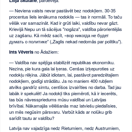
Lilija Škutāne
, pārdevēja:
— Neviena valsts nevar pastāvēt bez nodokļiem. 30-35
procentus liels ienākuma nodoklis — tas ir normāli. To taču
vēlāk var samazināt. Kad ir grūti laiki, valdību nevar gāzt.
Krievijā Nepu un tā sācējus "nogāza", valdība pārorientējās
uz zagšanu. Kā mēdz sacīt, «вор никогда не будет
думать о политике” („Zaglis nekad nedomās par politiku").
Ints Vēveris
no Ādažiem:
— Valdība nav spējīga stabilizēt republikas ekonomiku.
Nezina, pie kura gala lai ķeras. Cenšas izķepuroties uz
nodokļu rēķina. Jābūt idiotam, lai, pastāvot paredzētajiem
nodokļiem, godīgi strādātu. Ja no maniem 400 rubļiem
atvilks gandrīz simtu, centīšos izvairīties no darba. Tad jau
labāk ir spekulēt! Ja nodokļi tiks piemēroti, kā ir iecerēts,
tas būs nāvesspriedums mūsu valdībai un Latvijas
brīvībai. Nākamajās vēlēšanās maz latviešu piedalīsies,
un mēs negūsim pārsvaru. Varbūt kāds ar nolūku grib
sarīdīt tautu ar valdību?
Latvija nav vajadzīga nedz Rietumiem, nedz Austrumiem,