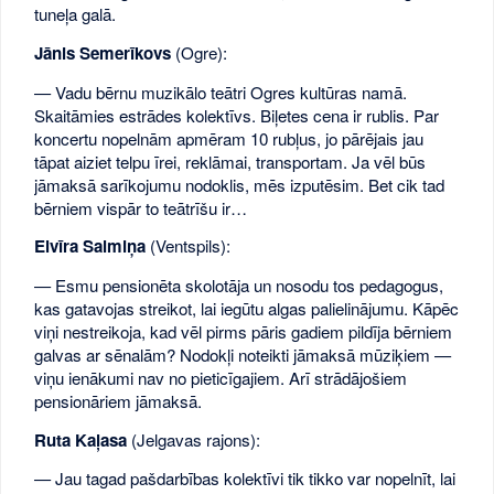
tuneļa galā.
Jānis Semerīkovs
(Ogre):
— Vadu bērnu muzikālo teātri Ogres kultūras namā.
Skaitāmies estrādes kolektīvs. Biļetes cena ir rublis. Par
koncertu nopelnām apmēram 10 rubļus, jo pārējais jau
tāpat aiziet telpu īrei, reklāmai, transportam. Ja vēl būs
jāmaksā sarīkojumu nodoklis, mēs izputēsim. Bet cik tad
bērniem vispār to teātrīšu ir…
Elvīra Salmiņa
(Ventspils):
— Esmu pensionēta skolotāja un nosodu tos pedagogus,
kas gatavojas streikot, lai iegūtu algas palielinājumu. Kāpēc
viņi nestreikoja, kad vēl pirms pāris gadiem pildīja bērniem
galvas ar sēnalām? Nodokļi noteikti jāmaksā mūziķiem —
viņu ienākumi nav no pieticīgajiem. Arī strādājošiem
pensionāriem jāmaksā.
Ruta Kaļasa
(Jelgavas rajons):
— Jau tagad pašdarbības kolektīvi tik tikko var nopelnīt, lai