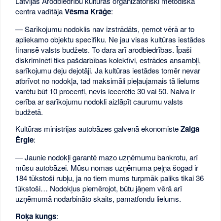
Latvijas Arodbiedrību kultūras organizatoriski metodiskā
centra vadītāja
Vēsma Krāģe
:
— Sarīkojumu nodoklis nav izstrādāts, ņemot vērā ar to
apliekamo objektu specifiku. Ne jau visas kultūras iestādes
finansē valsts budžets. To dara arī arodbiedrības. Īpaši
diskriminēti tiks pašdarbības kolektīvi, estrādes ansambļi,
sarīkojumu deju dejotāji. Ja kultūras iestādes tomēr nevar
atbrīvot no nodokļa, tad maksimāli pieļaujamais tā lielums
varētu būt 10 procenti, nevis iecerētie 30 vai 50. Naiva ir
cerība ar sarīkojumu nodokli aizlāpīt caurumu valsts
budžetā.
Kultūras ministrijas autobāzes galvenā ekonomiste
Zaiga
Ērgle
:
— Jaunie nodokļi garantē mazo uzņēmumu bankrotu, arī
mūsu autobāzei. Mūsu nomas uzņēmuma peļņa šogad ir
184 tūkstoši rubļu, ja no tiem mums turpmāk paliks tikai 36
tūkstoši… Nodokļus piemērojot, būtu jāņem vērā arī
uzņēmumā nodarbināto skaits, pamatfondu lielums.
Roķa kungs
: