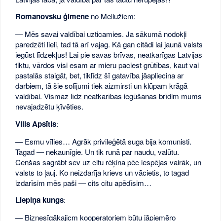
Romanovsku ģimene
no Mellužiem:
— Mēs savai valdībai uzticamies. Ja sākumā nodokļi
paredzēti lieli, tad tā arī vajag. Kā gan citādi lai jaunā valsts
iegūst līdzekļus! Lai pie savas brīvas, neatkarīgas Latvijas
tiktu, vārdos visi esam ar mieru paciest grūtības, kaut vai
pastalās staigāt, bet, tiklīdz šī gatavība jāapliecina ar
darbiem, tā šie solījumi tiek aizmirsti un klūpam krāgā
valdībai. Vismaz līdz neatkarības iegūšanas brīdim mums
nevajadzētu ķīvēties.
Vilis Apsītis
:
— Esmu vīlies… Agrāk privileģētā suga bija komunisti.
Tagad — nekaunīgie. Un tik runā par naudu, valūtu.
Cenšas sagrābt sev uz citu rēķina pēc iespējas vairāk, un
valsts to ļauj. Ko neizdarīja krievs un vācietis, to tagad
izdarīsim mēs paši — cits citu apēdīsim…
Liepiņa kungs
:
— Biznesīgākajicm kooperatoriem būtu jāpiemēro