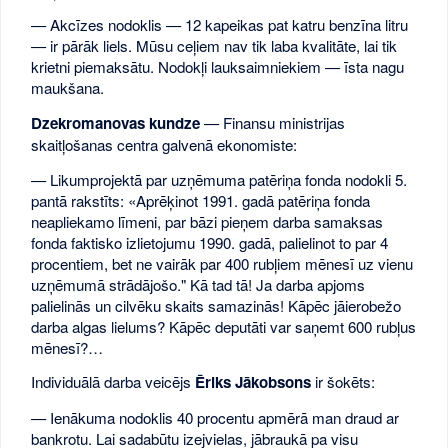
— Akcīzes nodoklis — 12 kapeikas pat katru benzīna litru
— ir pārāk liels. Mūsu ceļiem nav tik laba kvalitāte, lai tik
krietni piemaksātu. Nodokļi lauksaimniekiem — īsta nagu
maukšana.
Dzekromanovas kundze
— Finansu ministrijas
skaitļošanas centra galvenā ekonomiste:
— Likumprojektā par uzņēmuma patēriņa fonda nodokli 5.
pantā rakstīts: «Aprēķinot 1991. gadā patēriņa fonda
neapliekamo līmeni, par bāzi pieņem darba samaksas
fonda faktisko izlietojumu 1990. gadā, palielinot to par 4
procentiem, bet ne vairāk par 400 rubļiem mēnesī uz vienu
uzņēmumā strādājošo." Kā tad tā! Ja darba apjoms
palielinās un cilvēku skaits samazinās! Kāpēc jāierobežo
darba algas lielums? Kāpēc deputāti var saņemt 600 rubļus
mēnesī?…
Individuālā darba veicējs
Ēriks Jākobsons
ir šokēts:
— Ienākuma nodoklis 40 procentu apmērā man draud ar
bankrotu. Lai sadabūtu izejvielas, jābraukā pa visu