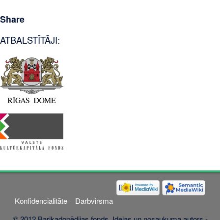
Share
ATBALSTĪTĀJI:
Konfidencialitāte
Darbvirsma
© 2012 Barikadopēdijas fonds. Idejas un nosaukuma autors -