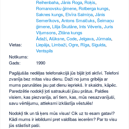
Reihenbaha
,
Jānis Roga
,
Roķis
,
Romanovsku ģimene
,
Rotberga kungs
,
Saknes kungs
,
Elvīra Salmiņa
,
Jānis
Semerīkovs
,
Antons Smalčuks
,
Šeimaņu
ģimene
,
Lilija Škutāne
,
Ints Vēveris
,
Juris
Viļumsons
,
Zitāna kungs
Ādaži
,
Alūksne
,
Code
,
Jelgava
,
Jūrmala
,
Vietas:
Liepāja
,
Limbaži
,
Ogre
,
Rīga
,
Sigulda
,
Ventspils
Notikums:
Gads:
1990
Pagājušās nedēļas telefonakcijā jūs bijāt ļoti aktīvi. Telefoni
zvanīja bez mitas visu dienu. Daži no jums gribēja ar
mums parunāties jau pat dienu iepriekš. Ir skaidrs, kāpēc.
Paredzētie nodokļi ļoti satraukuši jūsu prātus. Paldies
visiem, kas piezvanīja, arī tiem, kas, mūs nesazvanījuši,
savu vērtējumu, attieksmi izklāstīja vēstulēs!
Nodokļi tik un tā ķers mūs visus! Cik uz to esam gatavi?
Kādi mums ir iebildumi pret valdības iecerēm? Par to visu
jūs stāstīsit paši.