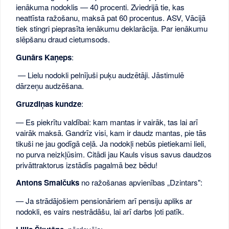
ienākuma nodoklis — 40 procenti. Zviedrijā tie, kas
neattīsta ražošanu, maksā pat 60 procentus. ASV, Vācijā
tiek stingri pieprasīta ienākumu deklarācija. Par ienākumu
slēpšanu draud cietumsods.
Gunārs Kaņeps
:
— Lielu nodokli pelnījuši puķu audzētāji. Jāstimulē
dārzeņu audzēšana.
Gruzdiņas kundze
:
— Es piekrītu valdībai: kam mantas ir vairāk, tas lai arī
vairāk maksā. Gandrīz visi, kam ir daudz mantas, pie tās
tikuši ne jau godīgā ceļā. Ja nodokļi nebūs pietiekami lieli,
no purva neizkļūsim. Citādi jau Kauls visus savus daudzos
privāttraktorus izstādīs pagalmā bez bēdu!
Antons Smalčuks
no ražošanas apvienības „Dzintars":
— Ja strādājošiem pensionāriem arī pensiju apliks ar
nodokli, es vairs nestrādāšu, lai arī darbs ļoti patīk.