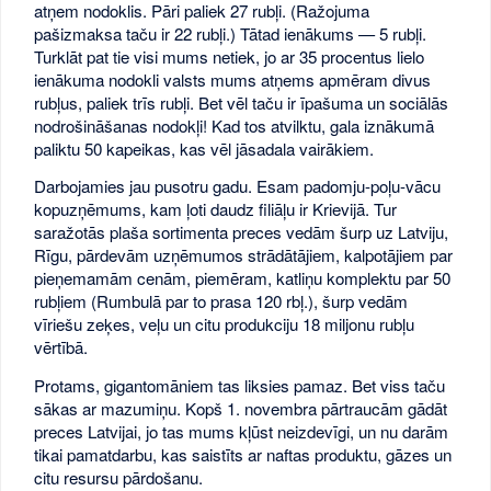
atņem nodoklis. Pāri paliek 27 rubļi. (Ražojuma
pašizmaksa taču ir 22 rubļi.) Tātad ienākums — 5 rubļi.
Turklāt pat tie visi mums netiek, jo ar 35 procentus lielo
ienākuma nodokli valsts mums atņems apmēram divus
rubļus, paliek trīs rubļi. Bet vēl taču ir īpašuma un sociālās
nodrošināšanas nodokļi! Kad tos atvilktu, gala iznākumā
paliktu 50 kapeikas, kas vēl jāsadala vairākiem.
Darbojamies jau pusotru gadu. Esam padomju-poļu-vācu
kopuzņēmums, kam ļoti daudz filiāļu ir Krievijā. Tur
saražotās plaša sortimenta preces vedām šurp uz Latviju,
Rīgu, pārdevām uzņēmumos strādātājiem, kalpotājiem par
pieņemamām cenām, piemēram, katliņu komplektu par 50
rubļiem (Rumbulā par to prasa 120 rbļ.), šurp vedām
vīriešu zeķes, veļu un citu produkciju 18 miljonu rubļu
vērtībā.
Protams, gigantomāniem tas liksies pamaz. Bet viss taču
sākas ar mazumiņu. Kopš 1. novembra pārtraucām gādāt
preces Latvijai, jo tas mums kļūst neizdevīgi, un nu darām
tikai pamatdarbu, kas saistīts ar naftas produktu, gāzes un
citu resursu pārdošanu.