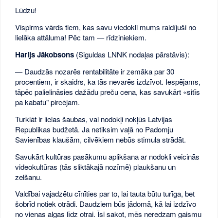
Lūdzu!
Vispirms vārds tiem, kas savu viedokli mums raidījuši no
lielāka attāluma! Pēc tam — rīdziniekiem.
Harijs Jākobsons
(Siguldas LNNK nodaļas pārstāvis):
— Daudzās nozarēs rentabilitāte ir zemāka par 30
procentiem, ir skaidrs, ka tās nevarēs izdzīvot. Iespējams,
tāpēc palielināsies dažādu preču cena, kas savukārt «sitīs
pa kabatu" pircējam.
Turklāt ir lielas šaubas, vai nodokļi nokļūs Latvijas
Republikas budžetā. Ja netiksim vaļā no Padomju
Savienības klaušām, cilvēkiem nebūs stimula strādāt.
Savukārt kultūras pasākumu aplikšana ar nodokli veicinās
videokultūras (tās sliktākajā nozīmē) plaukšanu un
zelšanu.
Valdībai vajadzētu cīnīties par to, lai tauta būtu turīga, bet
šobrīd notiek otrādi. Daudziem būs jādomā, kā lai izdzīvo
no vienas algas līdz otrai. Īsi sakot, mēs neredzam gaismu