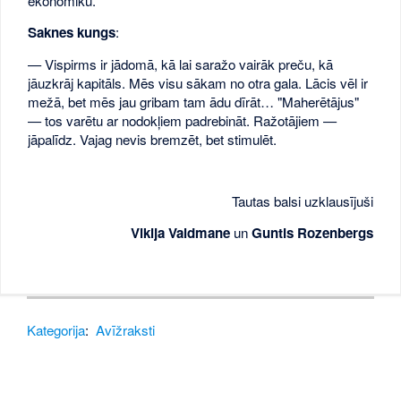
ekonomiku.
Saknes kungs
:
— Vispirms ir jādomā, kā lai saražo vairāk preču, kā
jāuzkrāj kapitāls. Mēs visu sākam no otra gala. Lācis vēl ir
mežā, bet mēs jau gribam tam ādu dīrāt… "Maherētājus"
— tos varētu ar nodokļiem padrebināt. Ražotājiem —
jāpalīdz. Vajag nevis bremzēt, bet stimulēt.
Tautas balsi uzklausījuši
Vikija Valdmane
un
Guntis Rozenbergs
Kategorija
:
Avīžraksti