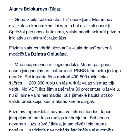
Aigars Belokurovs
(Rīga):
— Gribu izteikt sabiedrisku "fui" nodokļiem. Mums nav
civilizētas ekonomikas, lai varētu būt civilizēti nodokļi.
Spriežot pēc nodokļu lieluma, valsts negrib sekmēt privāto
iniciatīvu un stimulēt ražotājus.
Frizieru saimes vārdā piezvanīja «Laimdotas" galvenā
modelētāja
Dzintra Oplucāne
.
— Mūs neapmierina milzīgie nodokļi. Mums par pašu
naudu jāiegādājas arī instrumenti. PSRS taču neko jēdzīgu
neražo. Bet importa fēns maksā 400-500 rubļu, loku
šķēres — 200-300 rubļu un tās turklāt vajag vismaz triju
veidu. No VDR līdz šim saņēmām 80 procentus krāsvielu,
nu šī laime vairs nesmaidīs, būs jāmeklē kapitālistisko
valstu produkcija, kas maksās krietni dārgāk.
Frizētavā apmeklētāji pavada vairākas stundas, tāpēc
jārūpējas arī par telpu mājīgu iekārtojumu. Bet cenas
nevaram «uzskrūvēt" lielas, jo tad cilvēki pie mums
nenāks. Un frizieris nav nekāds ātrcirpēis vai automāts,