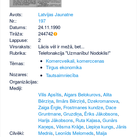
Avots:
Latvijas Jaunatne
Nr.:
197
Datums:
24.11.1990
Tirāža:
244742
Lappuse:
2
Virsraksts:
Lācis vēl ir mežā, bet...
Rubrika:
Telefonakcija "Uzmanību! Nodoklis!"
Komercveikali, komerccenas
Tēmas:
Tirgus ekonomika
Nozares:
Tautsaimniecība
Organizācijas:
Mediji:
Vilis Apsītis
,
Aigars Belokurovs
,
Alita
Bērziņa
,
Ilmārs Bērziņš
,
Dzekromanova
,
Zaiga Ērgle
,
Frostmanes kundze
,
Dace
Gruntmane
,
Gruzdiņa
,
Ēriks Jākobsons
,
Harijs Jākobsons
,
Ruta Kaļasa
,
Gunārs
Kaņeps
,
Vēsma Krāģe
,
Liepiņa kungs
,
Jānis
Cilvēki:
Mednis
,
Leonīds Melomeds
,
Maija