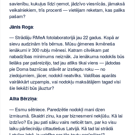
savienību, kukuļus līdzi ņemot, jādzīvo viesnīcās, jāmaksā
veikalniekiem, trīs procenti — vietējam reketam, kas paliks
pašam?
Jānis Roga
:
— Strādāju RMeA fotolaboratorijā jau 22 gadus. Kopā ar
sievu audzinām trīs bērnus. Mūsu ģimenes ikmēneša
ienākumi ir 300 rubļu mēnesi. Katram cilvēkam pat
nabadzības minimums neiznāk. Ja ienākuma nodoklis būs
lielāks par pašreizējo, tad jau atliks tikai viens — jādodas
pie Doma baznīcas stāvēt ar izstieptu roku — no
ziedojumiem, jācer, nodokli neatvilks. Valdības aparāts
vairākkārt uzpampis, vai nodokļu maksātājiem tagad visi
šie liekēži būs jāuztur?
Alita Bērziņa
:
— Esmu sētniece. Paredzētie nodokļi mani dzen
izmisumā. Skaidri zinu, ka par biznesmeni nekļūšu. Kā lai
izdzīvo? Es jau pati sāku vairs neticēt tam, par ko visu
laiku pārliecināju cittautiešus Latvijā. Kā tad lai strādā
Latvijas labā, ja valdība par tās tautu nerūpējas!?