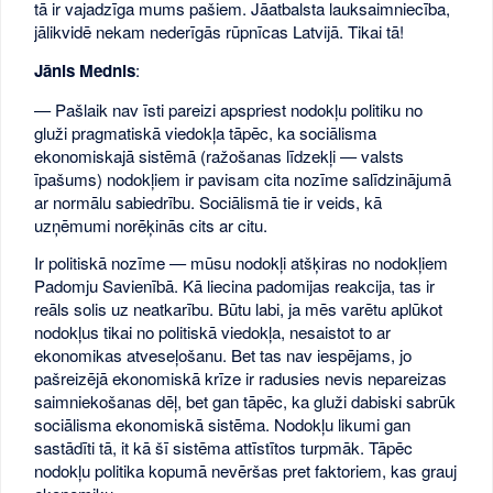
tā ir vajadzīga mums pašiem. Jāatbalsta lauksaimniecība,
jālikvidē nekam nederīgās rūpnīcas Latvijā. Tikai tā!
Jānis Mednis
:
— Pašlaik nav īsti pareizi apspriest nodokļu politiku no
gluži pragmatiskā viedokļa tāpēc, ka sociālisma
ekonomiskajā sistēmā (ražošanas līdzekļi — valsts
īpašums) nodokļiem ir pavisam cita nozīme salīdzinājumā
ar normālu sabiedrību. Sociālismā tie ir veids, kā
uzņēmumi norēķinās cits ar citu.
Ir politiskā nozīme — mūsu nodokļi atšķiras no nodokļiem
Padomju Savienībā. Kā liecina padomijas reakcija, tas ir
reāls solis uz neatkarību. Būtu labi, ja mēs varētu aplūkot
nodokļus tikai no politiskā viedokļa, nesaistot to ar
ekonomikas atveseļošanu. Bet tas nav iespējams, jo
pašreizējā ekonomiskā krīze ir radusies nevis nepareizas
saimniekošanas dēļ, bet gan tāpēc, ka gluži dabiski sabrūk
sociālisma ekonomiskā sistēma. Nodokļu likumi gan
sastādīti tā, it kā šī sistēma attīstītos turpmāk. Tāpēc
nodokļu politika kopumā nevēršas pret faktoriem, kas grauj