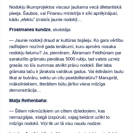
Nodokļu likumprojektos viscaur jaušama vecā diletantiskā
pieeja. Šaubos, vai Finansu ministrija ir sīki aprēķinājusi,
kādu „efektu” izraisīs jaunie nodokļi…
Frostmanes kundze
, skolotāja:
— Jaunie nodokļi draud ar kultūras bojāeju. Ko gara vērtību
radītajiem nozīmē gada ienākumi, kuru apmērs nosaka
nodokļu lielumu? Ja, piemēram, Ābramam Feldhūnam par
sarakstīto grāmatu pienākas 5000 rubļu, tad valsts uzreiz
grasās no šīs summas atvilkt prāvu nodokli. Bet laba
grāmata taču ir jāraksta vairākus gadus. Vai ēdināsim tautu
tikai ar bulvāru, sektu un citu pseidoliteratūru? Manuprāt,
māksliniekiem, literātiem būtu jārīko viena milzīga
demonstrācija…
Maija Reihenbaha:
— Šitiem rokmūziķiem un citiem dziedoņiem, kas
nemazgājas, staigā izspūruši, vajag beidzot uzlikt to
milzīgo nodokli. Viņi tik un tā visu naudu nodzer.