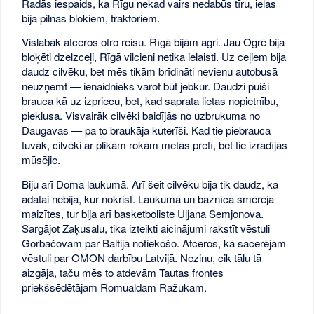
Radās iespaids, ka Rīgu nekad vairs nedabūs tīru, ielas
bija pilnas blokiem, traktoriem.
Vislabāk atceros otro reisu. Rīgā bijām agri. Jau Ogrē bija
bloķēti dzelzceļi, Rīgā vilcieni netika ielaisti. Uz ceļiem bija
daudz cilvēku, bet mēs tikām brīdināti nevienu autobusā
neuzņemt — ienaidnieks varot būt jebkur. Daudzi puiši
brauca kā uz izpriecu, bet, kad saprata lietas nopietnību,
pieklusa. Visvairāk cilvēki baidījās no uzbrukuma no
Daugavas — pa to braukāja kuterīši. Kad tie piebrauca
tuvāk, cilvēki ar plikām rokām metās pretī, bet tie izrādījās
mūsējie.
Biju arī Doma laukumā. Arī šeit cilvēku bija tik daudz, ka
adatai nebija, kur nokrist. Laukumā un baznīcā smērēja
maizītes, tur bija arī basketboliste Uļjana Semjonova.
Sargājot Zaķusalu, tika izteikti aicinājumi rakstīt vēstuli
Gorbačovam par Baltijā notiekošo. Atceros, kā sacerējām
vēstuli par OMON darbību Latvijā. Nezinu, cik tālu tā
aizgāja, taču mēs to atdevām Tautas frontes
priekšsēdētājam Romualdam Ražukam.