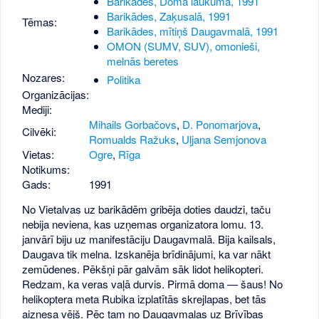
Barikādes, Doma laukumā, 1991
Barikādes, Zaķusalā, 1991
Tēmas:
Barikādes, mītiņš Daugavmalā, 1991
OMON (SUMV, SUV), omonieši,
melnās beretes
Nozares:
Politika
Organizācijas:
Mediji:
Mihails Gorbačovs
,
D. Ponomarjova
,
Cilvēki:
Romualds Ražuks
,
Uļjana Semjonova
Vietas:
Ogre
,
Rīga
Notikums:
Gads:
1991
No Vietalvas uz barikādēm gribēja doties daudzi, taču
nebija neviena, kas uzņemas organizatora lomu. 13.
janvārī biju uz manifestāciju Daugavmalā. Bija kailsals,
Daugava tik melna. Izskanēja brīdinājumi, ka var nākt
zemūdenes. Pēkšņi pār galvām sāk lidot helikopteri.
Redzam, ka veras vaļā durvis. Pirmā doma — šaus! No
helikoptera meta Rubika izplatītās skrejlapas, bet tās
aiznesa vējš. Pēc tam no Daugavmalas uz Brīvības