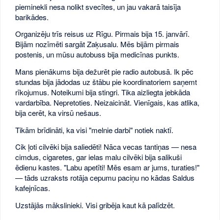
pieminekli nesa nolikt svecītes, un jau vakarā taisīja
barikādes.
Organizēju trīs reisus uz Rīgu. Pirmais bija 15. janvārī.
Bijām nozīmēti sargāt Zaķusalu. Mēs bijām pirmais
postenis, un mūsu autobuss bija medicīnas punkts.
Mans pienākums bija dežurēt pie radio autobusā. Ik pēc
stundas bija jādodas uz štābu pie koordinatoriem saņemt
rīkojumus. Noteikumi bija stingri. Tika aizliegta jebkāda
vardarbība. Nepretoties. Neizaicināt. Vienīgais, kas atlika,
bija cerēt, ka virsū nešaus.
Tikām brīdināti, ka visi "melnie darbi" notiek naktī.
Cik ļoti cilvēki bija saliedēti! Nāca vecas tantiņas — nesa
cimdus, cigaretes, gar ielas malu cilvēki bija salikuši
ēdienu kastes. "Labu apetīti! Mēs esam ar jums, turaties!"
— tāds uzraksts rotāja cepumu paciņu no kādas Saldus
kafejnīcas.
Uzstājās mākslinieki. Visi gribēja kaut kā palīdzēt.