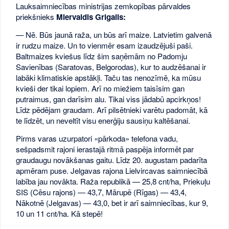
Lauksaimniecības ministrijas zemkopības pārvaldes
priekšnieks
Miervaldis Grigalis:
— Nē. Būs jaunā raža, un būs arī maize. Latvietim galvenā
ir rudzu maize. Un to vienmēr esam izaudzējuši paši.
Baltmaizes kviešus līdz šim saņēmām no Padomju
Savienības (Saratovas, Belgorodas), kur to audzēšanai ir
labāki klimatiskie apstākļi. Taču tas nenozīmē, ka mūsu
kvieši der tikai lopiem. Arī no miežiem taisīsim gan
putraimus, gan darīsim alu. Tikai viss jādabū apcirkņos!
Līdz pēdējam graudam. Arī pilsētnieki varētu padomāt, kā
te līdzēt, un neveltīt visu enerģiju sausiņu kaltēšanai.
Pirms varas uzurpatori «pārkoda» telefona vadu,
sešpadsmit rajoni ierastajā ritmā paspēja informēt par
graudaugu novākšanas gaitu. Līdz 20. augustam padarīta
apmēram puse. Jelgavas rajona Lielvircavas saimniecībā
labība jau novākta. Raža republikā — 25,8 cnt/ha, Priekuļu
SIS (Cēsu rajons) — 43,7, Mārupē (Rīgas) — 43,4,
Nākotnē (Jelgavas) — 43,0, bet ir arī saimniecības, kur 9,
10 un 11 cnt/ha. Kā stepē!