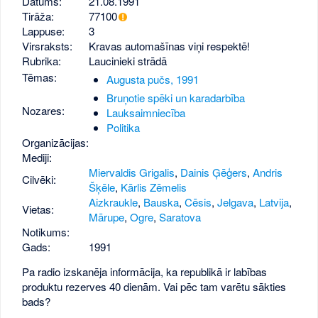
Datums:
21.08.1991
Tirāža:
77100
Lappuse:
3
Virsraksts:
Kravas automašīnas viņi respektē!
Rubrika:
Laucinieki strādā
Tēmas:
Augusta pučs, 1991
Bruņotie spēki un karadarbība
Nozares:
Lauksaimniecība
Politika
Organizācijas:
Mediji:
Miervaldis Grigalis
,
Dainis Ģēģers
,
Andris
Cilvēki:
Šķēle
,
Kārlis Zēmelis
Aizkraukle
,
Bauska
,
Cēsis
,
Jelgava
,
Latvija
,
Vietas:
Mārupe
,
Ogre
,
Saratova
Notikums:
Gads:
1991
Pa radio izskanēja informācija, ka republikā ir labības
produktu rezerves 40 dienām. Vai pēc tam varētu sākties
bads?