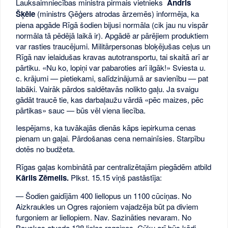
Lauksaimniecības ministra pirmais vietnieks
Andris
Šķēle
(ministrs Ģēģers atrodas ārzemēs) informēja, ka
piena apgāde Rīgā šodien bijusi normāla (cik jau nu vispār
normāla tā pēdējā laikā ir). Apgādē ar pārējiem produktiem
var rasties traucējumi. Militārpersonas bloķējušas ceļus un
Rīgā nav ielaidušas kravas autotransportu, tai skaitā arī ar
pārtiku. «Nu ko, lopiņi var pabaroties arī ilgāk!» Sviesta u.
c. krājumi — pietiekami, salīdzinājumā ar savienību — pat
labāki. Vairāk pārdos saldētavās nolikto gaļu. Ja svaigu
gādāt traucē tie, kas darbaļaužu vārdā «pēc maizes, pēc
pārtikas» sauc — būs vēl viena liecība.
Iespējams, ka tuvākajās dienās kāps iepirkuma cenas
pienam un gaļai. Pārdošanas cena nemainīsies. Starpību
dotēs no budžeta.
Rīgas gaļas kombinātā par centralizētajām piegādēm atbild
Kārlis Zēmelis.
Plkst. 15.15 viņš pastāstīja:
— Šodien gaidījām 400 liellopus un 1100 cūciņas. No
Aizkraukles un Ogres rajoniem vajadzēja būt pa diviem
furgoniem ar liellopiem. Nav. Sazināties nevaram. No
Bauskas atveda 138 lielos ragainos. Cūku arī būs kādi