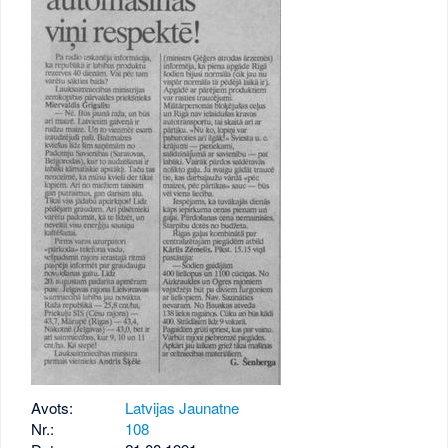
Avots:
Latvijas Jaunatne
Nr.:
108