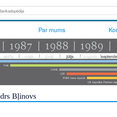
Par mums
Kon
aprīlis
maijs
jūnijs
jūlijs
augusts
septembr
VAK
LNNK
LTF
PSRS tautas deputāti
LR Augstākās Padomes dep
drs Bļinovs