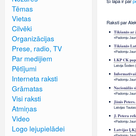
Šī lapa ir par
p
Tēmas
Vietas
Raksti par Ale
Cilvēki
Tikšanās ar 
Organizācijas
«Padomju Jauna
Tikšanās Lat
Prese, radio, TV
«Padomju Jauna
Par medijiem
LKP CK papla
Pētījumi
Latvija Šodien 
Informatīvai
Interneta raksti
«Padomju Jauna
Grāmatas
Nacionālās s
«Padomju Jauna
Visi raksti
Jānis Peters
Atmiņas
Latvijas Tautas
J. Petera ref
Video
«Padomju Jauna
Logo lejupielādei
Latvijas ĻK
«Padomju Jauna