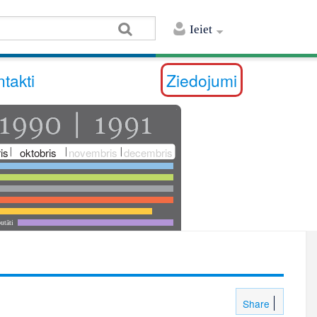
Ieiet
takti
Ziedojumi
is
oktobris
novembris
decembris
utāti
Share