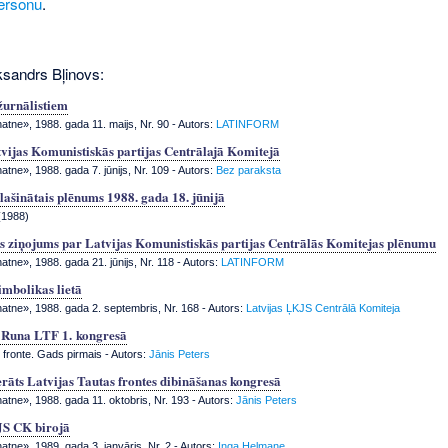
ersonu
.
ksandrs Bļinovs:
žurnālistiem
tne», 1988. gada 11. maijs, Nr. 90
- Autors:
LATINFORM
vijas Komunistiskās partijas Centrālajā Komitejā
tne», 1988. gada 7. jūnijs, Nr. 109
- Autors:
Bez paraksta
šinātais plēnums 1988. gada 18. jūnijā
(1988)
s ziņojums par Latvijas Komunistiskās partijas Centrālās Komitejas plēnumu
tne», 1988. gada 21. jūnijs, Nr. 118
- Autors:
LATINFORM
imbolikas lietā
tne», 1988. gada 2. septembris, Nr. 168
- Autors:
Latvijas ĻKJS Centrālā Komiteja
. Runa LTF 1. kongresā
 fronte. Gads pirmais - Autors:
Jānis Peters
erāts Latvijas Tautas frontes dibināšanas kongresā
tne», 1988. gada 11. oktobris, Nr. 193
- Autors:
Jānis Peters
JS CK birojā
tne», 1989. gada 3. janvāris, Nr. 2
- Autors:
Inga Helmane