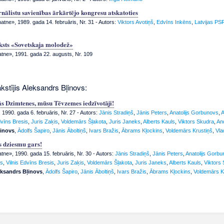
ālistu savienības ārkārtējo kongresu atskatoties
tne», 1989. gada 14. februāris, Nr. 31
- Autors:
Viktors Avotiņš
,
Edvīns Inkēns
,
Latvijas PS
aksts «Sovetskaja molodež»
atne», 1991. gada 22. augusts, Nr. 109
kstījis Aleksandrs Bļinovs:
s Dzimtenes, mūsu Tēvzemes iedzīvotāji!
1990. gada 6. februāris, Nr. 27
- Autors:
Jānis Stradiņš
,
Jānis Peters
,
Anatolijs Gorbunovs
,
A
dvīns Bresis
,
Juris Zaķis
,
Voldemārs Šļakota
,
Juris Janeks
,
Alberts Kauls
,
Viktors Skudra
,
An
ļinovs
,
Ādolfs Šapiro
,
Jānis Āboltiņš
,
Ivars Bražis
,
Ābrams Kļockins
,
Voldemārs Krustiņš
,
Vla
s dziesmu gars!
tne», 1990. gada 15. februāris, Nr. 30
- Autors:
Jānis Stradiņš
,
Jānis Peters
,
Anatolijs Gorb
ls
,
Vilnis Edvīns Bresis
,
Juris Zaķis
,
Voldemārs Šļakota
,
Juris Janeks
,
Alberts Kauls
,
Viktors
ksandrs Bļinovs
,
Ādolfs Šapiro
,
Jānis Āboltiņš
,
Ivars Bražis
,
Ābrams Kļockins
,
Voldemārs K