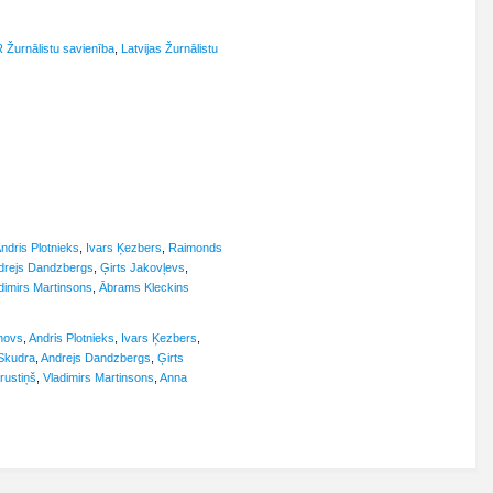
R Žurnālistu savienība
,
Latvijas Žurnālistu
ndris Plotnieks
,
Ivars Ķezbers
,
Raimonds
drejs Dandzbergs
,
Ģirts Jakovļevs
,
dimirs Martinsons
,
Ābrams Kleckins
unovs
,
Andris Plotnieks
,
Ivars Ķezbers
,
 Skudra
,
Andrejs Dandzbergs
,
Ģirts
rustiņš
,
Vladimirs Martinsons
,
Anna