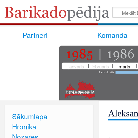
Partneri
Komanda
janvāris
februāris
marts
Helsinki-86
Aleksan
Sākumlapa
Hronika
Nozares