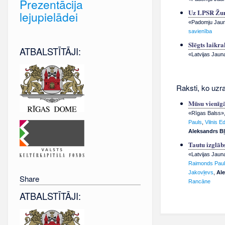
Prezentācija
Uz LPSR Žurn
lejupielādei
«Padomju Jauna
savienība
Slēgts laikr
ATBALSTĪTĀJI:
«Latvijas Jaun
Raksti, ko uzra
Mūsu vienīgā
«Rīgas Balss», 
Pauls
,
Vilnis E
Aleksandrs B
Tautu izglāb
«Latvijas Jauna
Raimonds Pau
Jakovļevs
,
Ale
Share
Rancāne
ATBALSTĪTĀJI: