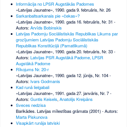
Informācija no LPSR Augstākās Padomes
«Latvijas Jaunatne», 1990. gada 9. februāris, Nr. 26
Sarkanbaltsarkanais pie «čekas»?
«Latvijas Jaunatne», 1990. gada 16. februāris, Nr. 31
-
Autors:
Arvīds Bobinskis
Latvijas Padomju Sociālistiskās Republikas Likums par
grozījumiem Latvijas Padomju Sociālistiskās
Republikas Konstitūcijā (Pamatlikumā)
«Latvijas Jaunatne», 1990. gada 20. februāris, Nr. 33
-
Autors:
Latvijas PSR Augstākā Padome, LPSR
Augstākā Padome
Rīkojums Nr. 20-r
«Latvijas Jaunatne», 1990. gada 12. jūnijs, Nr. 104
-
Autors:
Ivars Godmanis
Kad runā lielgabali
«Latvijas Jaunatne», 1991. gada 27. janvāris, Nr. 7
-
Autors:
Guntis Keisels
,
Anatolijs Kreipāns
Sveces nedzisa
Barikādes. Latvijas mīlestības grāmata (2001) - Autors:
Marta Piskunova
Visapkārt runāja latviski