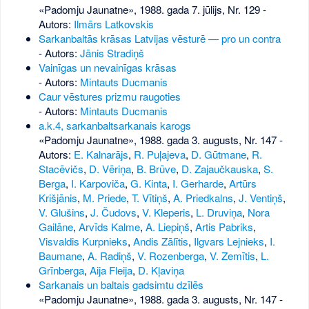
«Padomju Jaunatne», 1988. gada 7. jūlijs, Nr. 129
-
Autors:
Ilmārs Latkovskis
Sarkanbaltās krāsas Latvijas vēsturē — pro un contra
- Autors:
Jānis Stradiņš
Vainīgas un nevainīgas krāsas
- Autors:
Mintauts Ducmanis
Caur vēstures prizmu raugoties
- Autors:
Mintauts Ducmanis
a.k.4, sarkanbaltsarkanais karogs
«Padomju Jaunatne», 1988. gada 3. augusts, Nr. 147
-
Autors:
E. Kalnarājs
,
R. Puļajeva
,
D. Gūtmane
,
R.
Stacēvičs
,
D. Vēriņa
,
B. Brūve
,
D. Zajaučkauska
,
S.
Berga
,
I. Karpoviča
,
G. Kinta
,
I. Gerharde
,
Artūrs
Krišjānis
,
M. Priede
,
T. Vītiņš
,
A. Priedkalns
,
J. Ventiņš
,
V. Glušins
,
J. Čudovs
,
V. Kleperis
,
L. Druviņa
,
Nora
Gailāne
,
Arvīds Kalme
,
A. Liepiņš
,
Artis Pabriks
,
Visvaldis Kurpnieks
,
Andis Zālītis
,
Ilgvars Lejnieks
,
I.
Baumane
,
A. Radiņš
,
V. Rozenberga
,
V. Zemītis
,
L.
Grīnberga
,
Aija Fleija
,
D. Kļaviņa
Sarkanais un baltais gadsimtu dzīlēs
«Padomju Jaunatne», 1988. gada 3. augusts, Nr. 147
-