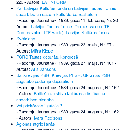
220
- Autors:
LATINFORM
Par Latvijas Kultūras fonda un Latvijas Tautas frontes
sadarbību un dažām kultūrdarba realitātēm
«Padomju Jaunatne», 1989. gada 11. februāris, Nr. 30
-
Autors:
Latvijas Tautas frontes Domes valde (LTF
Domes valde, LTF valde)
,
Latvijas Kultūras fonds
Svētdiena,
«Padomju Jaunatne», 1989. gada 23. maijs, Nr. 97
-
Autors:
Māra Kiope
PSRS Tautas deputātu kongresā
«Padomju Jaunatne», 1989. gada 27. maijs, Nr. 101
-
Autors:
Āris Jansons
Baltkrievijas PSR, Krievijas PFSR, Ukrainas PSR
augstāko padomju deputātiem
«Padomju Jaunatne», 1989. gada 24. augusts, Nr. 162
- Autors:
Baltiešu un slāvu kultūras attīstības un
sadarbības biedrība
Vai priekšroka intuīcijai?
«Padomju Jaunatne», 1989. gada 24. augusts, Nr. 162
- Autors:
Ivars Redisons
Aglonas atgriešanās
«Padomju Jaunatne», 1989. gada 24. augusts, Nr. 162