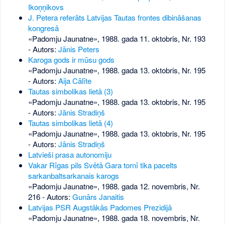
Ikoņņikovs
J. Petera referāts Latvijas Tautas frontes dibināšanas
kongresā
«Padomju Jaunatne», 1988. gada 11. oktobris, Nr. 193
- Autors:
Jānis Peters
Karoga gods ir mūsu gods
«Padomju Jaunatne», 1988. gada 13. oktobris, Nr. 195
- Autors:
Aija Cālīte
Tautas simbolikas lietā (3)
«Padomju Jaunatne», 1988. gada 13. oktobris, Nr. 195
- Autors:
Jānis Stradiņš
Tautas simbolikas lietā (4)
«Padomju Jaunatne», 1988. gada 13. oktobris, Nr. 195
- Autors:
Jānis Stradiņš
Latvieši prasa autonomiju
Vakar Rīgas pils Svētā Gara tornī tika pacelts
sarkanbaltsarkanais karogs
«Padomju Jaunatne», 1988. gada 12. novembris, Nr.
216
- Autors:
Gunārs Janaitis
Latvijas PSR Augstākās Padomes Prezidijā
«Padomju Jaunatne», 1988. gada 18. novembris, Nr.