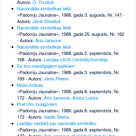
Autors:
O. Ozoliņš
Nacionālās simbolikas lietā
«Padomju Jaunatne», 1988. gada 3. augusts, Nr. 147
-
Autors:
Jānis Stradiņš
Nacionālās simbolikas lietā
«Padomju Jaunatne», 1988. gada 25. augusts, Nr. 162
- Autors:
Āris Jansons
Nacionālās simbolikas lietā
«Padomju Jaunatne», 1988. gada 2. septembris, Nr.
168
- Autors:
Latvijas ĻKJS Centrālā Komiteja
Es ticu veselīgajiem spēkiem
«Padomju Jaunatne», 1988. gada 3. septembris, Nr.
169
- Autors:
Jānis Peters
Mūsu krāsas
«Padomju Jaunatne», 1988. gada 8. septembris, Nr.
172
- Autors:
Āris Jansons
,
Aloizs Lukša
Pret trim zvaigznēm
«Padomju Jaunatne», 1988. gada 8. septembris, Nr.
172
- Autors:
Valdis Šteins
Lasītāju viedokļi par nacionālo simboliku
«Padomju Jaunatne», 1988. gada 8. septembris, Nr.
172
- Autors:
Āris Jansons
,
Kolektīvā vēstule
,
Ilze