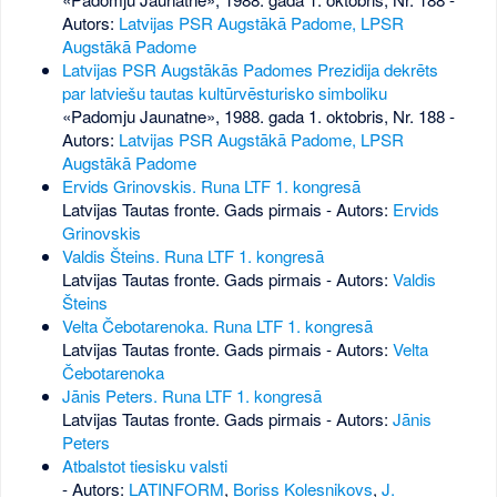
Autors:
Latvijas PSR Augstākā Padome, LPSR
Augstākā Padome
Latvijas PSR Augstākās Padomes Prezidija dekrēts
par latviešu tautas kultūrvēsturisko simboliku
«Padomju Jaunatne», 1988. gada 1. oktobris, Nr. 188
-
Autors:
Latvijas PSR Augstākā Padome, LPSR
Augstākā Padome
Ervids Grinovskis. Runa LTF 1. kongresā
Latvijas Tautas fronte. Gads pirmais - Autors:
Ervids
Grinovskis
Valdis Šteins. Runa LTF 1. kongresā
Latvijas Tautas fronte. Gads pirmais - Autors:
Valdis
Šteins
Velta Čebotarenoka. Runa LTF 1. kongresā
Latvijas Tautas fronte. Gads pirmais - Autors:
Velta
Čebotarenoka
Jānis Peters. Runa LTF 1. kongresā
Latvijas Tautas fronte. Gads pirmais - Autors:
Jānis
Peters
Atbalstot tiesisku valsti
- Autors:
LATINFORM
,
Boriss Koļesņikovs
,
J.