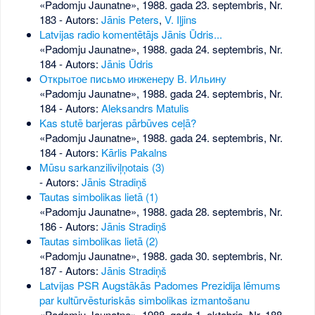
«Padomju Jaunatne», 1988. gada 23. septembris, Nr.
183
- Autors:
Jānis Peters
,
V. Iļjins
Latvijas radio komentētājs Jānis Ūdris...
«Padomju Jaunatne», 1988. gada 24. septembris, Nr.
184
- Autors:
Jānis Ūdris
Открытое письмо инженеру В. Ильину
«Padomju Jaunatne», 1988. gada 24. septembris, Nr.
184
- Autors:
Aleksandrs Matulis
Kas stutē barjeras pārbūves ceļā?
«Padomju Jaunatne», 1988. gada 24. septembris, Nr.
184
- Autors:
Kārlis Pakalns
Mūsu sarkanziliviļņotais (3)
- Autors:
Jānis Stradiņš
Tautas simbolikas lietā (1)
«Padomju Jaunatne», 1988. gada 28. septembris, Nr.
186
- Autors:
Jānis Stradiņš
Tautas simbolikas lietā (2)
«Padomju Jaunatne», 1988. gada 30. septembris, Nr.
187
- Autors:
Jānis Stradiņš
Latvijas PSR Augstākās Padomes Prezidija lēmums
par kultūrvēsturiskās simbolikas izmantošanu
«Padomju Jaunatne», 1988. gada 1. oktobris, Nr. 188
-