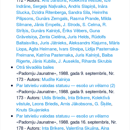
Indrāne
,
Sergejs Naļivaiko
,
Andris Slapiņš
,
Ināra
Slucka
,
Dzidra Ritenberga
,
Sandra Sila
,
Heinrihs
Pilipsons
,
Gunārs Zemgals
,
Rasma Prande
,
Milda
Silmane
,
Jānis Empelis
,
J. Strods
,
S. Celma
,
R.
Strīķis
,
Gunārs Kalniņš
,
Ēriks Vēbers
,
Guna
Grāvelsiņa
,
Zenta Cielēna
,
Juris Helds
,
Rūdolfs
Baltaisvilks
,
Juris Jātnieks
,
Aleksandrs Klajums
,
Māris
Liopa
,
Agita Heimane
,
Ivars Streipa
,
Lidija Pasternaka-
Freimane
,
Katrīna Pasternaka
,
Juris Kalniņš
,
Baiba
Rigerte
,
Jānis Kubilis
,
J. Auseklis
,
Rihards Skrubis
Otrā tēvadēla bailes
«Padomju Jaunatne», 1988. gada 9. septembris, Nr.
173
- Autors:
Mudīte Kalniņa
Par latviešu valodas statusu — esošo un vēlamo (2)
«Padomju Jaunatne», 1988. gada 9. septembris, Nr.
173
- Autors:
Uldis Briedis
,
Inta Brikere
,
Kolektīvā
vēstule
,
Leons Briedis
,
Arnis Jākobsons
,
G. Šķēle
,
Knuts Skujenieks
Par latviešu valodas statusu — esošo un vēlamo
«Padomju Jaunatne», 1988. gada 16. septembris, Nr.
178
- Autors:
Inta Brikere
,
Valentīna Skujiņa
,
Aina