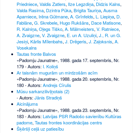
Priedniece
,
Valdis Zatlers
,
Ilze Legzdiņa
,
Didzis Kalns
,
Valda Rasima
,
Dzintra Pūka
,
Brigita Tauriņa
,
Ausma
Aparniece
,
Irēna Gūtmane
,
A. Grīnfelds
,
L. Liepiņa
,
D.
Fablāne
,
G. Skrebele
,
Hugo Rukšāns
,
Dace Matisone
,
R. Kalniņa
,
Oļegs Tiško
,
A. Mālmeisters
,
V. Ratniece
,
A. Zvaigzne
,
V. Zvaigzne
,
E. un A. Uzuliņi
,
J., R. un G.
Jesiņi
,
Kārlis Mīlenbahs
,
J. Drēgeris
,
J. Zaļoksnis
,
A.
Vosekalns
Tautas fronte Balvos
«Padomju Jaunatne», 1988. gada 17. septembris, Nr.
179
- Autors:
I. Koliņš
Ar taisnām mugurām un mirdzošām acīm
«Padomju Jaunatne», 1988. gada 20. septembris, Nr.
180
- Autors:
Andrejs Cīrulis
Mūsu sarkanziliviļņotais (2)
- Autors:
Jānis Stradiņš
Aicinājums
«Padomju Jaunatne», 1988. gada 23. septembris, Nr.
183
- Autors:
Latvijas PSR Radošo savienību Kultūras
padome
,
Tautas frontes koordinācijas centrs
Šķēršļi ceļā uz patiesību