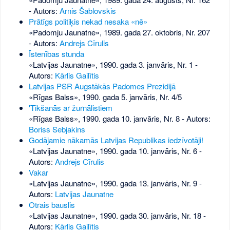
- Autors:
Arnis Šablovskis
Prātīgs politiķis nekad nesaka «nē»
«Padomju Jaunatne», 1989. gada 27. oktobris, Nr. 207
- Autors:
Andrejs Cīrulis
Īstenības stunda
«Latvijas Jaunatne», 1990. gada 3. janvāris, Nr. 1
-
Autors:
Kārlis Gailītis
Latvijas PSR Augstākās Padomes Prezidijā
«Rīgas Balss», 1990. gada 5. janvāris, Nr. 4/5
'Tikšanās ar žurnālistiem
«Rīgas Balss», 1990. gada 10. janvāris, Nr. 8
- Autors:
Boriss Sebjakins
Godājamie nākamās Latvijas Republikas iedzīvotāji!
«Latvijas Jaunatne», 1990. gada 10. janvāris, Nr. 6
-
Autors:
Andrejs Cīrulis
Vakar
«Latvijas Jaunatne», 1990. gada 13. janvāris, Nr. 9
-
Autors:
Latvijas Jaunatne
Otrais bauslis
«Latvijas Jaunatne», 1990. gada 30. janvāris, Nr. 18
-
Autors:
Kārlis Gailītis