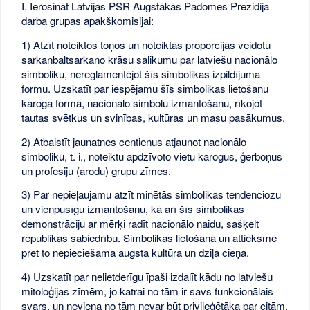
I. Ierosināt Latvijas PSR Augstākās Padomes Prezidija
darba grupas apakškomisijai:
1) Atzīt noteiktos toņos un noteiktās proporcijās veidotu
sarkanbaltsarkano krāsu salikumu par latviešu nacionālo
simboliku, nereglamentējot šīs simbolikas izpildījuma
formu. Uzskatīt par iespējamu šīs simbolikas lietošanu
karoga formā, nacionālo simbolu izmantošanu, rīkojot
tautas svētkus un svinības, kultūras un masu pasākumus.
2) Atbalstīt jaunatnes centienus atjaunot nacionālo
simboliku, t. i., noteiktu apdzīvoto vietu karogus, ģerboņus
un profesiju (arodu) grupu zīmes.
3) Par nepieļaujamu atzīt minētās simbolikas tendenciozu
un vienpusīgu izmantošanu, kā arī šīs simbolikas
demonstrāciju ar mērķi radīt nacionālo naidu, sašķelt
republikas sabiedrību. Simbolikas lietošanā un attieksmē
pret to nepieciešama augsta kultūra un dziļa cieņa.
4) Uzskatīt par nelietderīgu īpaši izdalīt kādu no latviešu
mitoloģijas zīmēm, jo katrai no tām ir savs funkcionālais
svars, un neviena no tām nevar būt privileģētāka par citām.