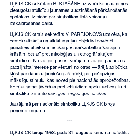
LĻKJS CK sekretāre B. STAŠĀNE uzsvēra komjaunatnes
pieaugošu atbildību jaunatnes audzināšanā pārkārtošanās
apstākļos, izteicās par simbolikas lietā veicamu
izskaidrošanas darbu.
LĻKJS CK otrais sekretārs V. PARFJONOVS uzsvēra, ka
demokratizācija un atklātums ļauj objektīvi novērtēt
jaunatnes attieksmi ne tikai pret sarkanbaltsarkanajām
krāsām, bet arī pret mitoloģijas un etnogrāfiskajiem
simboliem. No vienas puses, vērojama jaunās paaudzes
padziļināta interese par vēsturi, no otras — ārējā atribūtika
kļūst par daudzu jauniešu pašmērķi, par pašapziņas
mākslīgu stimulu, kas noved pie nacionālās aprobežotības.
Komjaunatnei jāvēršas pret jebkādiem spekulantiem, kuri
simboliku izmanto savtīgos, negodīgos nolūkos.
Jautājumā par nacionālo simboliku LĻKJS CK birojs
pieņēma lēmumu.
***
LĻKJS CK biroja 1988. gada 31. augusta lēmumā norādīts: