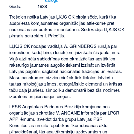
Gads:
1988
Trešdien notika Latvijas ĻKJS CK biroja sēde, kurā tika
apspriesta komjaunatnes organizācijas attieksme pret
nacionālās simbolikas izmantošanu. Sēdi vadīja LĻKJS CK
pirmais sekretārs I. Priedītis.
LĻKJS CK nodaļas vadītājs A. GRĪNBERGS runāja par
iemesliem, kādēļ biroja locekļiem jāizskata šis jautājums.
Viņš atzīmēja sabiedrības demokratizācijas apstākļiem
raksturīgo jaunatnes augošo tieksmi izzināt un izvērtēt
Latvijas pagātni, saglabāt nacionālās tradīcijas un ieražas.
Masu pasākumos aizvien biežāk tiek lietotas latviešu
tautas mitoloģijas zīmes, etnogrāfiskie elementi un krāsas,
taču daļa jauniešu simboliku demonstrē bez tās nozīmes
izpratnes un pienācīgas cieņas.
LPSR Augstākās Padomes Prezidija komjaunatnes
organizācijas sekretāre V. ANCĀNE informēja par LPSR
APP lēmumu izveidot darba grupu Latvijas PSR
Konstitūcijas un citu republikas likumdošanas aktu
pilnveidošanai, tās apakškomisiju uzdevumiem un