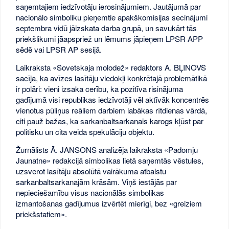
saņemtajiem iedzīvotāju ierosinājumiem. Jautājumā par
nacionālo simboliku pieņemtie apakškomisijas secinājumi
septembra vidū jāizskata darba grupā, un savukārt tās
priekšlikumi jāapspriež un lēmums jāpieņem LPSR APP
sēdē vai LPSR AP sesijā.
Laikraksta «Sovetskaja molodež» redaktors A. BĻINOVS
sacīja, ka avīzes lasītāju viedokļi konkrētajā problemātikā
ir polāri: vieni izsaka cerību, ka pozitīva risinājuma
gadījumā visi republikas iedzīvotāji vēl aktīvāk koncentrēs
vienotus pūliņus reāliem darbiem labākas rītdienas vārdā,
citi pauž bažas, ka sarkanbaltsarkanais karogs kļūst par
politisku un cita veida spekulāciju objektu.
Žurnālists Ā. JANSONS analizēja laikraksta «Padomju
Jaunatne» redakcijā simbolikas lietā saņemtās vēstules,
uzsverot lasītāju absolūtā vairākuma atbalstu
sarkanbaltsarkanajām krāsām. Viņš iestājās par
nepieciešamību visus nacionālās simbolikas
izmantošanas gadījumus izvērtēt mierīgi, bez «greiziem
priekšstatiem».