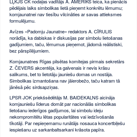
LĻKJS CK nodaļas vadītājs A. AMERIKS teica, ka pienācis
pēdējais laiks simbolikas lietā pieņemt konkrētu lēmumu;
komjaunatnei nav tiesību vilcināties ar savas attieksmes
formulējumu.
Avīzes «Padomju Jaunatne» redaktors A. CĪRULIS
norādīja, ka dabiskas ir diskusijas par simbolu lietošanas
gadījumiem, taču, lēmumus pieņemot, jādomā reālistiski,
bez pārspīlējumiem.
Komjaunatnes Rīgas pilsētas komitejas pirmais sekretārs
Z. ČEVERS akcentēja, ka galvenais ir nevis krāsu
salikums, bet to lietotāju jauniešu domas un nostāja.
Simbolikas izmantošana nav jāierobežo, taču katram tā
jānēsā pēc sirdsapziņas.
LPSR JOK priekšsēdētājs M. BAIDEKALNS aicināja
komjauniešu līderus domāt par nacionālās simbolikas
lietošanu iederīgos gadījumos, lai simbolu ideju
nekompromitētu lētas popularitātes vai iedzīvošanās
tīkotāji. Par nepieņemamu runātājs nosauca koncertbiļešu
iespiešanu uz sarkanbaltsarkani krāsota papīra.