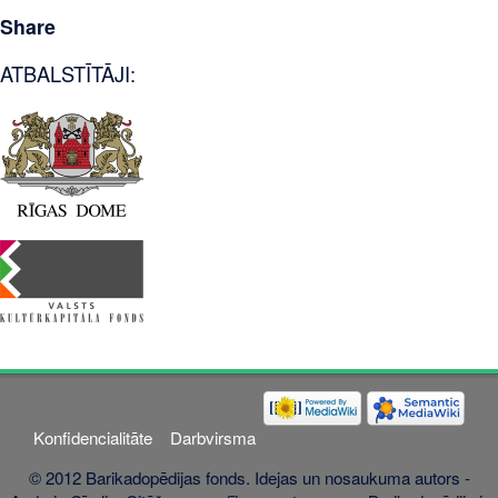
Share
ATBALSTĪTĀJI:
Konfidencialitāte
Darbvirsma
© 2012 Barikadopēdijas fonds. Idejas un nosaukuma autors -