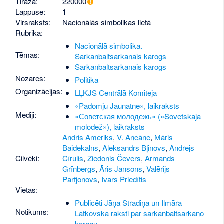
Tirāža:
220000
Lappuse:
1
Virsraksts:
Nacionālās simbolikas lietā
Rubrika:
Nacionālā simbolika.
Tēmas:
Sarkanbaltsarkanais karogs
Sarkanbaltsarkanais karogs
Nozares:
Politika
Organizācijas:
LĻKJS Centrālā Komiteja
«Padomju Jaunatne», laikraksts
Mediji:
«Советская молодежь» («Sovetskaja
molodež»), laikraksts
Andris Ameriks
,
V. Ancāne
,
Māris
Baidekalns
,
Aleksandrs Bļinovs
,
Andrejs
Cilvēki:
Cīrulis
,
Ziedonis Čevers
,
Armands
Grīnbergs
,
Āris Jansons
,
Valērijs
Parfjonovs
,
Ivars Priedītis
Vietas:
Publicēti Jāņa Stradiņa un Ilmāra
Notikums:
Latkovska raksti par sarkanbaltsarkano
karogu