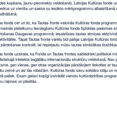
ides kopšana, jaunu pieminekļu veidošana). Latvijas Kultūras fonds un
iedrus uz vienību un saska ņu iesākto mērķprogrammu atbalstīšanā 
udināšanā.
ras fonds cer un tic, ka Tautas fronte veicinās Kultūras fonda progra
 rosinās pieteikumu lesniegšanu Kultūras fonda Spīdolas padomes s
rtošanas Daugavas programmā; iesaistīsies tautas atmiņas atdzīvinā
aktivitātēs. Tāpat Tautas fronte varētu būt palīgs Latvijas Kultūras 
 pārdošanas kontrolē, lai nepieļautu mūsu tautas simbolikas tiražēš
as fonds uzskata, ka Fonda un Tautas frontes sabiedriski politiskie mē
istiskajā intelekta bagātāku internacionālu struktūru veidošanā. Nav 
ksme, gan vienas, gan otras organizācijas pārstāvjiem tiekoties ar tau
u zemē un aiz tās robežām. Kultūras fonds savu solidāro stāju un nost
 tā paliek. Esam gatavi kopīgi izstrādāt vienotu kultūrdarbības progr
ku rajonos un pilsētās.