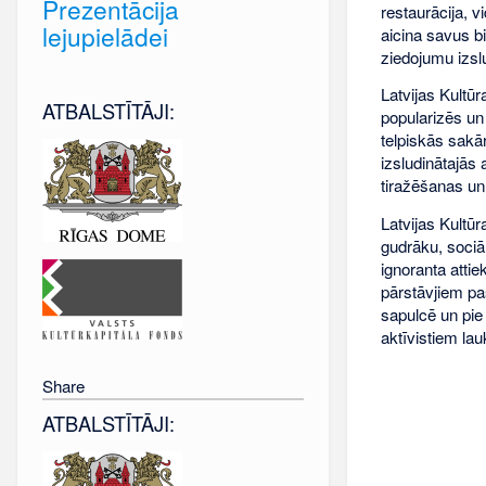
Prezentācija
restaurācija, v
lejupielādei
aicina savus b
ziedojumu izsl
Latvijas Kultū
ATBALSTĪTĀJI:
popularizēs un
telpiskās sakā
izsludinātajās 
tiražēšanas un
Latvijas Kultūr
gudrāku, sociāl
ignoranta attie
pārstāvjiem paš
sapulcē un pie
aktīvistiem lau
Share
ATBALSTĪTĀJI: