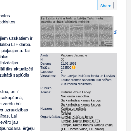
Share
rontes
iedriskos
ajiem uzskatiem ir
dalību LTF darbā.
 pieļaujama. Tai
iālus
Avots:
Padomju Jaunatne
Nr.:
30
inlzācijas
Datums:
11.02.1989
i tiks aktualizēti
Tirāža:
223500
Lappuse:
7
zultātā saplūdīs
Virsraksts:
Par Latvijas Kultūras fonda un Latvijas
Tautas frontes sadarbību un dažām
kultūrdarba realitātēm
Rubrika:
dina, un ir
Tēmas:
Kultūras dzīve Latvijā
s sakopšanā,
Nacionālā simbolika.
Sarkanbaltsarkanais karogs
e varētu būt
Sarkanbaltsarkanais karogs
des uzraudzības
Nozares:
Kultūra un māksla
Politika
ības. Lai
Organizācijas:
Latvijas Kultūras fonds
ievēro jau
Latvijas Tautas fronte (LTF)
Latvijas Tautas frontes Domes valde
tjaunošana, ērģeļu
(LTF Domes valde, LTF valde)