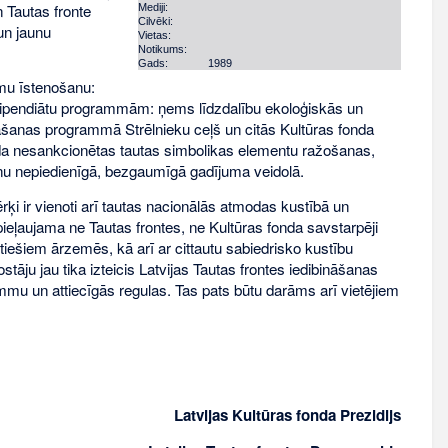
 Tautas fronte
Mediji:
Cilvēki:
un jaunu
Vietas:
Notikums:
Gads:
1989
mmu īstenošanu:
tipendiātu programmām: ņems līdzdalību ekoloģiskās un
šanas programmā Strēlnieku ceļš un citās Kultūras fonda
fonda nesankcionētas tautas simbolikas elementu ražošanas,
anu nepiedienīgā, bezgaumīgā gadījuma veidolā.
rķi ir vienoti arī tautas nacionālās atmodas kustībā un
pieļaujama ne Tautas frontes, ne Kultūras fonda savstarpēji
tiešiem ārzemēs, kā arī ar cittautu sabiedrisko kustību
āju jau tika izteicis Latvijas Tautas frontes iedibināšanas
ammu un attiecīgās regulas. Tas pats būtu darāms arī vietējiem
Latvijas Kultūras fonda Prezidijs