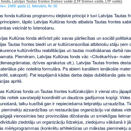
s fonds
,
Latvijas Tautas frontes Domes valde (LTF Domes valde, LTF valde)
», 1989. gada 11. februāris, Nr. 30
as fonda kultūras programmu idejiskie principi ir tuvi Latvijas Tautas f
principiem, tāpēc Latvijas Kultūras fonds atbalsta Tautas frontes sab
enšas veicināt to īstenošanu.
vijas Kultūras fonda aktīvisti pēc savas pārliecības un sociāli politisk
ijas Tautas frontes biedri un ar kultūrcensonībai atbilstošu stāju ņem 
kurence kultūrvērtību reabilitācijas un tautas modināšanas darbā nav
pamata. Piemēram, Latvijas Kultūras fonds vāc «Cilvēkarhīva» mater
 dienasgrāmatas, dzīves aprakstus utt.). Latvijas Tautas frontes destaļ
teriālus pēc noteikta formulāra. Pa abiem kanāliem ienākošie materiāl
eferēti, sakopoti). Pat iespējamā kādas darba daļas dublēšanās gala re
cijas apritē.
jas Kultūras fonda un Tautas frontes kultūrakcijām ir vienai otru jāpapil
 tās notiek savstarpēji koordinēti un daudzos gadījumos kopīgi. Vide
unošanā, talku kustībā gan ir nepieciešama lietpratēju uzraudzība. Ti
, pieminekļu aizsardzības un restaurācijas organizāciju vai dabas vi
kopīgajā vienosimies bez provinciālas dižošanās un smieklīgas lielman
dividuālo ziedotāju un organizāciju līdzekļus, ziedojumu vākšanā ir jā
jās mērķprogrammas (konkrētu arhitektūras un mākslas pieminekļu a