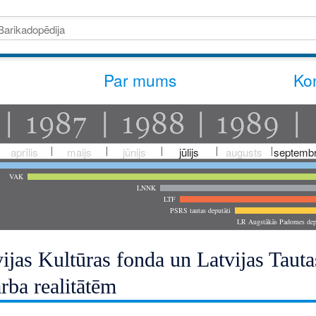
Par mums
Kon
aprīlis
maijs
jūnijs
jūlijs
augusts
septembr
VAK
LNNK
LTF
PSRS tautas deputāti
LR Augstākās Padomes dep
vijas Kultūras fonda un Latvijas Taut
rba realitātēm