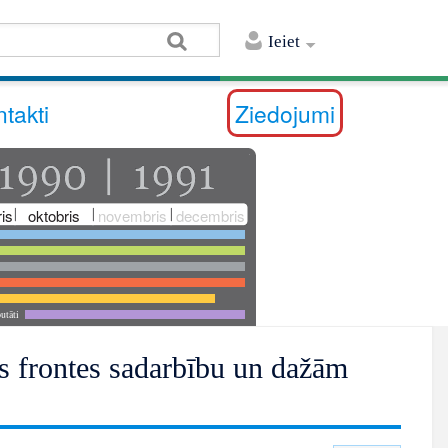
Ieiet
takti
Ziedojumi
is
oktobris
novembris
decembris
utāti
as frontes sadarbību un dažām