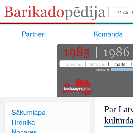
Partneri
Komanda
janvāris
februāris
marts
Helsinki-86
Par Lat
Sākumlapa
kultūrda
Hronika
Nozares