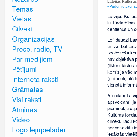
Latvijas Kultūra
Tēmas
«Padomju Jaunatne
Latvijas Kultūr
Vietas
kultūrdarbības 
Cilvēki
centienus un c
Organizācijas
Loti daudzi Lat
un var būt Latv
Prese, radio, TV
Izslēdzoša kon
Par medijiem
nav objektīva 
(likteņstāstus,
Pētījumi
komisija vāc ma
Interneta raksti
(publicēti, atr
vienotā informā
Grāmatas
Arī citām Latvi
Visi raksti
apsveicami, ja
Atmiņas
pieminekļu atja
Kultūras fonda
Video
cilvēki. Taču 
nesaskaldītu in
Logo lejupielādei
iesāktās vietē