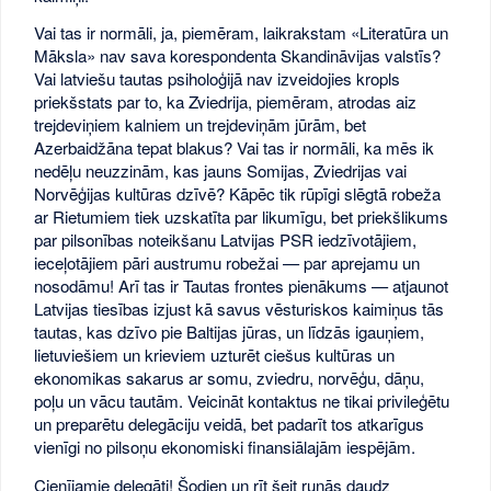
Vai tas ir normāli, ja, piemēram, laikrakstam «Literatūra un
Māksla» nav sava korespondenta Skandināvijas valstīs?
Vai latviešu tautas psiholoģijā nav izveidojies kropls
priekšstats par to, ka Zviedrija, piemēram, atrodas aiz
trejdeviņiem kalniem un trejdeviņām jūrām, bet
Azerbaidžāna tepat blakus? Vai tas ir normāli, ka mēs ik
nedēļu neuzzinām, kas jauns Somijas, Zviedrijas vai
Norvēģijas kultūras dzīvē? Kāpēc tik rūpīgi slēgtā robeža
ar Rietumiem tiek uzskatīta par likumīgu, bet priekšlikums
par pilsonības noteikšanu Latvijas PSR iedzīvotājiem,
ieceļotājiem pāri austrumu robežai — par aprejamu un
nosodāmu! Arī tas ir Tautas frontes pienākums — atjaunot
Latvijas tiesības izjust kā savus vēsturiskos kaimiņus tās
tautas, kas dzīvo pie Baltijas jūras, un līdzās igauņiem,
lietuviešiem un krieviem uzturēt ciešus kultūras un
ekonomikas sakarus ar somu, zviedru, norvēģu, dāņu,
poļu un vācu tautām. Veicināt kontaktus ne tikai privileģētu
un preparētu delegāciju veidā, bet padarīt tos atkarīgus
vienīgi no pilsoņu ekonomiski finansiālajām iespējām.
Cienījamie delegāti! Šodien un rīt šeit runās daudz