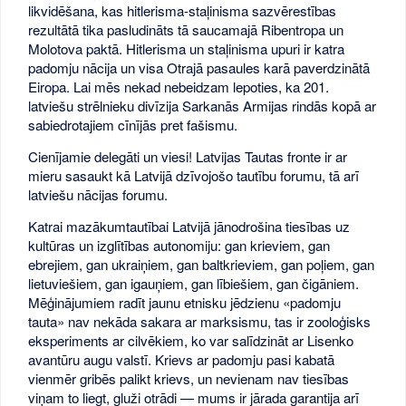
likvidēšana, kas hitlerisma-staļinisma sazvērestības
rezultātā tika pasludināts tā saucamajā Ribentropa un
Molotova paktā. Hitlerisma un staļinisma upuri ir katra
padomju nācija un visa Otrajā pasaules karā paverdzinātā
Eiropa. Lai mēs nekad nebeidzam lepoties, ka 201.
latviešu strēlnieku divīzija Sarkanās Armijas rindās kopā ar
sabiedrotajiem cīnījās pret fašismu.
Cienījamie delegāti un viesi! Latvijas Tautas fronte ir ar
mieru sasaukt kā Latvijā dzīvojošo tautību forumu, tā arī
latviešu nācijas forumu.
Katrai mazākumtautībai Latvijā jānodrošina tiesības uz
kultūras un izglītības autonomiju: gan krieviem, gan
ebrejiem, gan ukraiņiem, gan baltkrieviem, gan poļiem, gan
lietuviešiem, gan igauņiem, gan lībiešiem, gan čigāniem.
Mēģinājumiem radīt jaunu etnisku jēdzienu «padomju
tauta» nav nekāda sakara ar marksismu, tas ir zooloģisks
eksperiments ar cilvēkiem, ko var salīdzināt ar Lisenko
avantūru augu valstī. Krievs ar padomju pasi kabatā
vienmēr gribēs palikt krievs, un nevienam nav tiesības
viņam to liegt, gluži otrādi — mums ir jārada garantija arī