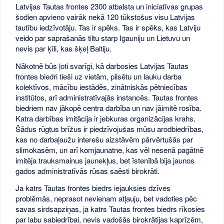
Latvijas Tautas frontes 2300 atbalsta un iniciatīvas grupas
šodien apvieno vairāk nekā 120 tūkstošus visu Latvijas
tautību iedzīvotāju. Tas ir spēks. Tas ir spēks, kas Latviju
veido par saprašanās tiltu starp Igauniju un Lietuvu un
nevis par ķīli, kas šķeļ Baltiju.
Nākotnē būs ļoti svarīgi, kā darbosies Latvijas Tautas
frontes biedri tieši uz vietām, pilsētu un lauku darba
kolektīvos, mācību iestādēs, zinātniskās pētniecības
institūtos, arī administratīvajās instancēs. Tautas frontes
biedriem nav jākopē centra darbība un nav jāimitē rosība.
Katra darbības imitācija ir jebkuras organizācijas krahs.
Šādus rūgtus brīžus ir piedzīvojušas mūsu arodbiedrības,
kas no darbaļaužu interešu aizstāvēm pārvērtušās par
slimokasēm, un arī komjaunatne, kas vēl nesenā pagātnē
imitēja trauksmainus jaunekļus, bet īstenībā bija jaunos
gados administratīvās rūsas saēsti birokrāti.
Ja katrs Tautas frontes biedrs iejauksies dzīves
problēmās, neprasot nevienam atļauju, bet vadoties pēc
savas sirdsapziņas, ja katrs Tautas frontes biedrs rīkosies
par labu sabiedrībai, nevis vadošās birokrātijas kaprīzēm,