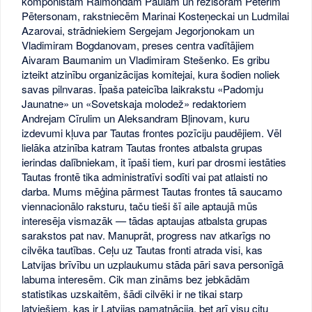
komponistam Raimondam Paulam un režisoram Pēterim
Pētersonam, rakstniecēm Marinai Kosteņeckai un Ludmilai
Azarovai, strādniekiem Sergejam Jegorjonokam un
Vladimiram Bogdanovam, preses centra vadītājiem
Aivaram Baumanim un Vladimiram Stešenko. Es gribu
izteikt atzinību organizācijas komitejai, kura šodien noliek
savas pilnvaras. Īpaša pateicība laikrakstu «Padomju
Jaunatne» un «Sovetskaja molodež» redaktoriem
Andrejam Cīrulim un Aleksandram Bļinovam, kuru
izdevumi kļuva par Tautas frontes pozīciju paudējiem. Vēl
lielāka atzinība katram Tautas frontes atbalsta grupas
ierindas dalībniekam, it īpaši tiem, kuri par drosmi iestāties
Tautas frontē tika administratīvi sodīti vai pat atlaisti no
darba. Mums mēģina pārmest Tautas frontes tā saucamo
viennacionālo raksturu, taču tieši šī aile aptaujā mūs
interesēja vismazāk — tādas aptaujas atbalsta grupas
sarakstos pat nav. Manuprāt, progress nav atkarīgs no
cilvēka tautības. Ceļu uz Tautas fronti atrada visi, kas
Latvijas brīvību un uzplaukumu stāda pāri sava personīgā
labuma interesēm. Cik man zināms bez jebkādām
statistikas uzskaitēm, šādi cilvēki ir ne tikai starp
latviešiem, kas ir Latvijas pamatnācija, bet arī visu citu