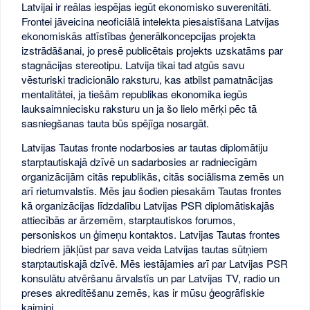
Latvijai ir reālas iespējas iegūt ekonomisko suverenitāti.
Frontei jāveicina neoficiālā intelekta piesaistīšana Latvijas
ekonomiskās attīstības ģenerālkoncepcijas projekta
izstrādāšanai, jo presē publicētais projekts uzskatāms par
stagnācijas stereotipu. Latvija tikai tad atgūs savu
vēsturiski tradicionālo raksturu, kas atbilst pamatnācijas
mentalitātei, ja tiešām republikas ekonomika iegūs
lauksaimniecisku raksturu un ja šo lielo mērķi pēc tā
sasniegšanas tauta būs spējīga nosargāt.
Latvijas Tautas fronte nodarbosies ar tautas diplomātiju
starptautiskajā dzīvē un sadarbosies ar radniecīgām
organizācijām citās republikās, citās sociālisma zemēs un
arī rietumvalstīs. Mēs jau šodien piesakām Tautas frontes
kā organizācijas līdzdalību Latvijas PSR diplomātiskajās
attiecībās ar ārzemēm, starptautiskos forumos,
personiskos un ģimeņu kontaktos. Latvijas Tautas frontes
biedriem jākļūst par sava veida Latvijas tautas sūtņiem
starptautiskajā dzīvē. Mēs iestājamies arī par Latvijas PSR
konsulātu atvēršanu ārvalstīs un par Latvijas TV, radio un
preses akreditēšanu zemēs, kas ir mūsu ģeogrāfiskie
kaimiņi.