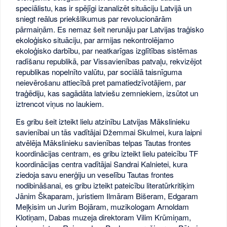
speciālistu, kas ir spējīgi izanalizēt situāciju Latvijā un
sniegt reālus priekšlikumus par revolucionārām
pārmaiņām. Es nemaz šeit nerunāju par Latvijas traģisko
ekoloģisko situāciju, par armijas nekontrolējamo
ekoloģisko darbību, par neatkarīgas izglītības sistēmas
radīšanu republikā, par Vissavienības patvaļu, rekvizējot
republikas nopelnīto valūtu, par sociālā taisnīguma
neievērošanu attiecībā pret pamatiedzīvotājiem, par
traģēdiju, kas sagādāta latviešu zemniekiem, izsūtot un
iztrencot viņus no laukiem.
Es gribu šeit izteikt lielu atzinību Latvijas Mākslinieku
savienībai un tās vadītājai Džemmai Skulmei, kura laipni
atvēlēja Mākslinieku savienības telpas Tautas frontes
koordinācijas centram, es gribu izteikt lielu pateicību TF
koordinācijas centra vadītājai Sandrai Kalnietei, kura
ziedoja savu enerģiju un veselību Tautas frontes
nodibināšanai, es gribu izteikt pateicību literatūrkritiķim
Jānim Škaparam, juristiem Ilmāram Bišeram, Edgaram
Meļķisim un Jurim Bojāram, muzikologam Arnoldam
Klotiņam, Dabas muzeja direktoram Vilim Krūmiņam,