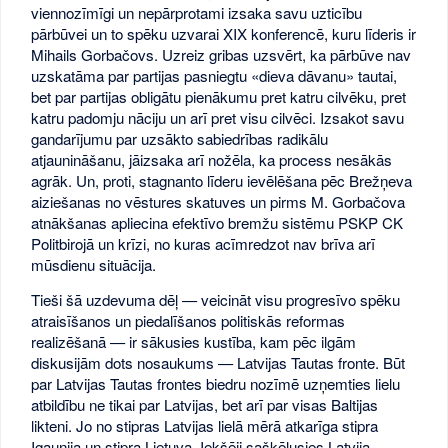
viennozīmīgi un nepārprotami izsaka savu uzticību
pārbūvei un to spēku uzvarai XIX konferencē, kuru līderis ir
Mihails Gorbačovs. Uzreiz gribas uzsvērt, ka pārbūve nav
uzskatāma par partijas pasniegtu «dieva dāvanu» tautai,
bet par partijas obligātu pienākumu pret katru cilvēku, pret
katru padomju nāciju un arī pret visu cilvēci. Izsakot savu
gandarījumu par uzsākto sabiedrības radikālu
atjaunināšanu, jāizsaka arī nožēla, ka process nesākās
agrāk. Un, proti, stagnanto līderu ievēlēšana pēc Brežņeva
aiziešanas no vēstures skatuves un pirms M. Gorbačova
atnākšanas apliecina efektīvo bremžu sistēmu PSKP CK
Politbirojā un krīzi, no kuras acīmredzot nav brīva arī
mūsdienu situācija.
Tieši šā uzdevuma dēļ — veicināt visu progresīvo spēku
atraisīšanos un piedalīšanos politiskās reformas
realizēšanā — ir sākusies kustība, kam pēc ilgām
diskusijām dots nosaukums — Latvijas Tautas fronte. Būt
par Latvijas Tautas frontes biedru nozīmē uzņemties lielu
atbildību ne tikai par Latvijas, bet arī par visas Baltijas
likteni. Jo no stipras Latvijas lielā mērā atkarīga stipra
Igaunija un stipra Lietuva. Iekšēji sašķēlusies Latvija