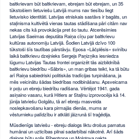
baltkrievam būt baltkrievam, ebrejam būt ebrejam, un 35
tūkstošiem lietuviešu Latvijā mums nav tiesību liegt
lietuvisko identitāti. Latvijas etniskais sastāvs ir bagāts, un
staļinisma kultivētā vienas tautas stādīšana pāri citām nav
nekas cits kā provokācija pret šo tautu. Atcerēsimies
Latvijas Saeimas deputāta Raiņa cīņu par baltkrievu
kultūras autonomiju Latvijā. Šodien Latvijā dzīvo 100
tūkstoši šīs tautības pārstāvju. Eposa «Lāčplēsis» svinību
laikā baltkrievu dzejnieks Sergejs Paņizņiks iesniedza
lūgumu Latvijas Tautas frontei organizēt tās aizbildnībā
baltkrievu biedrību «Sābris», un man gribas teikt, ka tā būtu
arī Raiņa sabiedriski politiskās tradīcijas turpināšana, ja
mēs veicinātu šādas biedrības nodibināšanu. Apsveicama
ir poļu un ebreju biedrību radīšana. Vērtējot 1941. gada
asiņaino vasaru, kurā Hitlers ar Staļinu izprovocēja kā 14.
jūnija latviešu Golgātu, tā arī ebreju masveida
noslepkavošanu kara pirmajās dienās, mums ar
vēsturnieku palīdzību ir atklāti jāizrunā šī traģēdija.
Mūsdienīgs latviešu - ebreju dialogs liktu drošus pamatus
humānai un uzticības pilnai sadarbībai nākotnē. Arī šāds
dialogs būtu solis Rībentropa un Molotova pakta