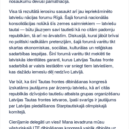
nosaukumu devusi pamatnācija.
Visa tā rezultātā ierosinu sasaukt arī jau iepriekšminēto
latviešu nācijas forumu Rīgā. Šajā forumā nacionālās
konsolidācijas nolūkā šīs zemes saimniekiem — latviešu
tautai — būtu jāuzņem savi tautieši kā no citām padomju
republikām, tā arī no ārvalstīm. Diskusijā, kurai jābūt brīvai
no politiski radikālām pretenzijām, šajā forumā varētu tikt
skartas ekonomiskas, sociālas, kulturālas un reliģiskas
sadarbības iespējas. Šinī forumā varētu tikt meklēti tie
latviskās identitātes garanti, kurus Latvijas Tautas fronte
sadarbībā ar valsts iestādēm var sniegt tiem latviešiem,
kas dažādu iemeslu dēļ nedzīvo Latvijā.
Var būt, ka šinī Tautas frontes dibināšanas kongresā
izskatāms jautājums par ārzemju latviešu, kā arī citās
republikās dzīvojošo tautiešu atbalsta grupas organizēšanu
Latvijas Tautas frontes ietvaros, īpaši svarīgs ir jautājums
par Latvijas piedalīšanos Starptautiskajā olimpiskajā
komitejā.
Cienījamie delegāti un viesi! Mana ievadruna mūsu
vēsturiskajā LTF dibināšanas kongresā vairāk dibināta uz