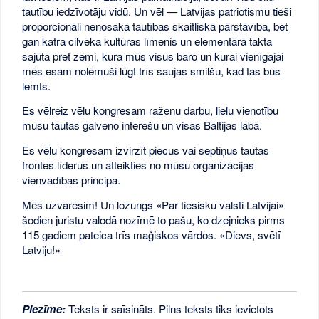
tautību iedzīvotāju vidū. Un vēl — Latvijas patriotismu tieši
proporcionāli nenosaka tautības skaitliskā pārstāvība, bet
gan katra cilvēka kultūras līmenis un elementārā takta
sajūta pret zemi, kura mūs visus baro un kurai vienīgajai
mēs esam nolēmuši lūgt trīs saujas smilšu, kad tas būs
lemts.
Es vēlreiz vēlu kongresam raženu darbu, lielu vienotību
mūsu tautas galveno interešu un visas Baltijas labā.
Es vēlu kongresam izvirzīt piecus vai septiņus tautas
frontes līderus un atteikties no mūsu organizācijas
vienvadības principa.
Mēs uzvarēsim! Un lozungs «Par tiesisku valsti Latvijai»
šodien juristu valodā nozīmē to pašu, ko dzejnieks pirms
115 gadiem pateica trīs maģiskos vārdos. «Dievs, svētī
Latviju!»
Piezīme:
Teksts ir saīsināts. Pilns teksts tiks ievietots