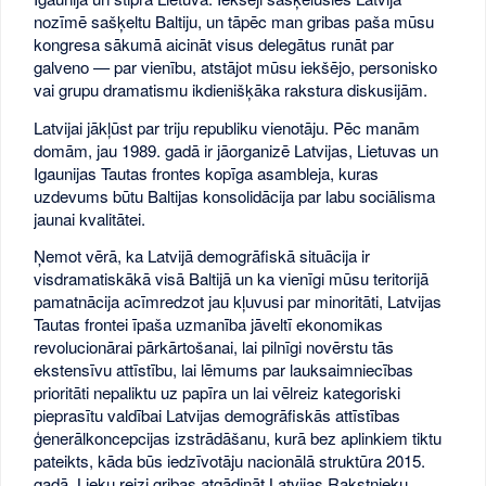
nozīmē sašķeltu Baltiju, un tāpēc man gribas paša mūsu
kongresa sākumā aicināt visus delegātus runāt par
galveno — par vienību, atstājot mūsu iekšējo, personisko
vai grupu dramatismu ikdienišķāka rakstura diskusijām.
Latvijai jākļūst par triju republiku vienotāju. Pēc manām
domām, jau 1989. gadā ir jāorganizē Latvijas, Lietuvas un
Igaunijas Tautas frontes kopīga asambleja, kuras
uzdevums būtu Baltijas konsolidācija par labu sociālisma
jaunai kvalitātei.
Ņemot vērā, ka Latvijā demogrāfiskā situācija ir
visdramatiskākā visā Baltijā un ka vienīgi mūsu teritorijā
pamatnācija acīmredzot jau kļuvusi par minoritāti, Latvijas
Tautas frontei īpaša uzmanība jāveltī ekonomikas
revolucionārai pārkārtošanai, lai pilnīgi novērstu tās
ekstensīvu attīstību, lai lēmums par lauksaimniecības
prioritāti nepaliktu uz papīra un lai vēlreiz kategoriski
pieprasītu valdībai Latvijas demogrāfiskās attīstības
ģenerālkoncepcijas izstrādāšanu, kurā bez aplinkiem tiktu
pateikts, kāda būs iedzīvotāju nacionālā struktūra 2015.
gadā. Lieku reizi gribas atgādināt Latvijas Rakstnieku