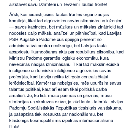
aizstāvēt savu Dzimteni un Tēvzemi Tautas frontē!
Ārsti, kas iesaistījušies Tautas frontes organizācijas
komitejā, tikai tad atgriezīsies savās slimnīcās un inženieri
— savos kabinetos, bet mūzikas un mākslas zinātnieki tad
nodosies daiļo mākslu analīzei un pētniecībai, kad Latvijas
PSR Augstākā Padome būs spējīga pieņemt no
administratīvā centra neatkarīgu, bet Latvijas tautā
apspriestu likumdošanas aktu par republikas pilsonību, kad
Ministru Padome garantēs loģisku ekonomiku, kura
neveicinās nācijas iznīcināšanu. Tikai tad mākslinieciskā
inteliģence un tehniskā inteliģence atgriezīsies savās
profesijās, kad Latvija netiks iztirgota centralizētajai
ierēdniecībai. Kamēr tas nebeigsies, mēs upurēsim savus
talantus politikai, kaut arī esam tikai politiskā darba
amatieri. Jo, ko līdz mūsu poēmas un gleznas, mūsu
simfonijas un skatuves dzīve, ja zūd tauta. Ja brūk Latvijas
Padomju Sociālistiskās Republikas tiesiskais valstiskums,
ja pašapziņa tiek nosaukta par nacionālismu, bet
klaidonīgs kosmopolītisms izpelnās internacionālisma
titulu!