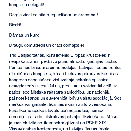
kongresa delegāti!
Dārgie viesi no citām republikām un ārzemēm!
Biedri!
Dāmas un kungi!
Draugi, domubiedri un citādi domājošie!
Trīs Baltijas tautas, kuru liktenis Eiropas krustcelēs ir
neapskaužams, piedzīvo jaunu atmodu. Igaunijas Tautas
frontes nodibināšana pirms nedēļas, Latvijas Tautas frontes
dibināšanas kongress, kā arī Lietuvas pārbūves kustības
kongresa sasaukšana vistuvākajā nākotnē apliecina
neatgriezenisku realitāti un, proti, tautu solidaritāti ceļā uz
patiesi sociālistiska rakstura sabiedrību, uz nacionālu
pašnoteikšanos un suverenitāti brīvu valstu asociācijā. Šos
mērķus var garantēt tikai tiesiskas valsts izveidošana,
kurā likuma spēks stāvētu pāri nejaušībai, nemaz
nerunājot par administratīvas patvaļas likvidēšanu. Mūsu
jaunās aktivitātes likumsakarīgi izriet no PSKP XIX
Vissavienības konferences, un Latvijas Tautas fronte