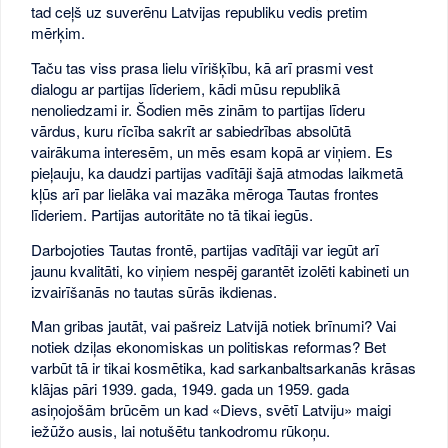
tad ceļš uz suverēnu Latvijas republiku vedis pretim
mērķim.
Taču tas viss prasa lielu vīrišķību, kā arī prasmi vest
dialogu ar partijas līderiem, kādi mūsu republikā
nenoliedzami ir. Šodien mēs zinām to partijas līderu
vārdus, kuru rīcība sakrīt ar sabiedrības absolūtā
vairākuma interesēm, un mēs esam kopā ar viņiem. Es
pieļauju, ka daudzi partijas vadītāji šajā atmodas laikmetā
kļūs arī par lielāka vai mazāka mēroga Tautas frontes
līderiem. Partijas autoritāte no tā tikai iegūs.
Darbojoties Tautas frontē, partijas vadītāji var iegūt arī
jaunu kvalitāti, ko viņiem nespēj garantēt izolēti kabineti un
izvairīšanās no tautas sūrās ikdienas.
Man gribas jautāt, vai pašreiz Latvijā notiek brīnumi? Vai
notiek dziļas ekonomiskas un politiskas reformas? Bet
varbūt tā ir tikai kosmētika, kad sarkanbaltsarkanās krāsas
klājas pāri 1939. gada, 1949. gada un 1959. gada
asiņojošām brūcēm un kad «Dievs, svētī Latviju» maigi
iežūžo ausis, lai notušētu tankodromu rūkoņu.