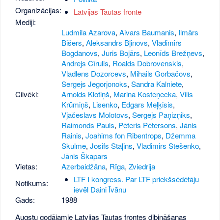
Organizācijas:
Latvijas Tautas fronte
Mediji:
Ludmila Azarova
,
Aivars Baumanis
,
Ilmārs
Bišers
,
Aleksandrs Bļinovs
,
Vladimirs
Bogdanovs
,
Juris Bojārs
,
Leonīds Brežņevs
,
Andrejs Cīrulis
,
Roalds Dobrovenskis
,
Vladlens Dozorcevs
,
Mihails Gorbačovs
,
Sergejs Jegorjonoks
,
Sandra Kalniete
,
Cilvēki:
Arnolds Klotiņš
,
Marina Kosteņecka
,
Vilis
Krūmiņš
,
Lisenko
,
Edgars Meļķisis
,
Vjačeslavs Molotovs
,
Sergejs Paņizņiks
,
Raimonds Pauls
,
Pēteris Pētersons
,
Jānis
Rainis
,
Joahims fon Ribentrops
,
Džemma
Skulme
,
Josifs Staļins
,
Vladimirs Stešenko
,
Jānis Škapars
Vietas:
Azerbaidžāna
,
Rīga
,
Zviedrija
LTF I kongress. Par LTF priekšsēdētāju
Notikums:
ievēl Daini Īvānu
Gads:
1988
Augstu godājamie Latvijas Tautas frontes dibināšanas