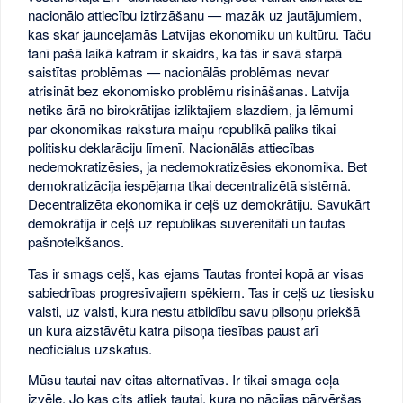
nacionālo attiecību iztirzāšanu — mazāk uz jautājumiem,
kas skar jaunceļamās Latvijas ekonomiku un kultūru. Taču
tanī pašā laikā katram ir skaidrs, ka tās ir savā starpā
saistītas problēmas — nacionālās problēmas nevar
atrisināt bez ekonomisko problēmu risināšanas. Latvija
netiks ārā no birokrātijas izliktajiem slazdiem, ja lēmumi
par ekonomikas rakstura maiņu republikā paliks tikai
politisku deklarāciju līmenī. Nacionālās attiecības
nedemokratizēsies, ja nedemokratizēsies ekonomika. Bet
demokratizācija iespējama tikai decentralizētā sistēmā.
Decentralizēta ekonomika ir ceļš uz demokrātiju. Savukārt
demokrātija ir ceļš uz republikas suverenitāti un tautas
pašnoteikšanos.
Tas ir smags ceļš, kas ejams Tautas frontei kopā ar visas
sabiedrības progresīvajiem spēkiem. Tas ir ceļš uz tiesisku
valsti, uz valsti, kura nestu atbildību savu pilsoņu priekšā
un kura aizstāvētu katra pilsoņa tiesības paust arī
neoficiālus uzskatus.
Mūsu tautai nav citas alternatīvas. Ir tikai smaga ceļa
izvēle. Jo kas cits atliek tautai, kura no nācijas pārvēršas