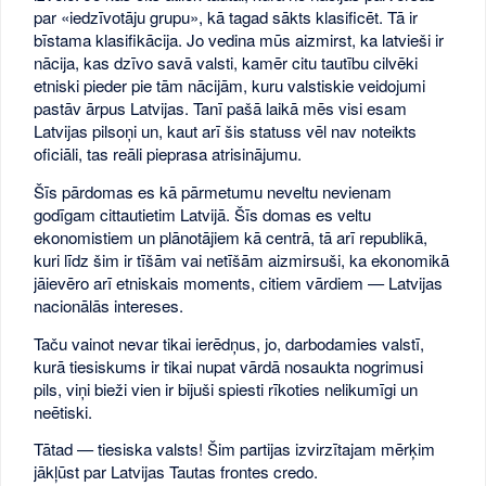
par «iedzīvotāju grupu», kā tagad sākts klasificēt. Tā ir
bīstama klasifikācija. Jo vedina mūs aizmirst, ka latvieši ir
nācija, kas dzīvo savā valsti, kamēr citu tautību cilvēki
etniski pieder pie tām nācijām, kuru valstiskie veidojumi
pastāv ārpus Latvijas. Tanī pašā laikā mēs visi esam
Latvijas pilsoņi un, kaut arī šis statuss vēl nav noteikts
oficiāli, tas reāli pieprasa atrisinājumu.
Šīs pārdomas es kā pārmetumu neveltu nevienam
godīgam cittautietim Latvijā. Šīs domas es veltu
ekonomistiem un plānotājiem kā centrā, tā arī republikā,
kuri līdz šim ir tīšām vai netīšām aizmirsuši, ka ekonomikā
jāievēro arī etniskais moments, citiem vārdiem — Latvijas
nacionālās intereses.
Taču vainot nevar tikai ierēdņus, jo, darbodamies valstī,
kurā tiesiskums ir tikai nupat vārdā nosaukta nogrimusi
pils, viņi bieži vien ir bijuši spiesti rīkoties nelikumīgi un
neētiski.
Tātad — tiesiska valsts! Šim partijas izvirzītajam mērķim
jākļūst par Latvijas Tautas frontes credo.