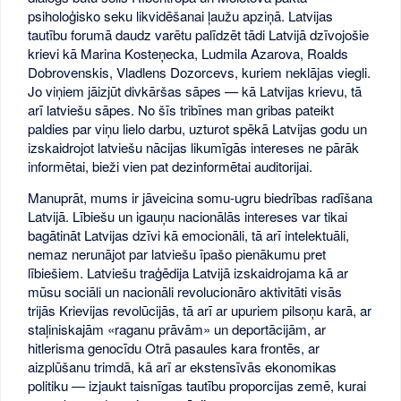
psiholoģisko seku likvidēšanai ļaužu apziņā. Latvijas
tautību forumā daudz varētu palīdzēt tādi Latvijā dzīvojošie
krievi kā Marina Kosteņecka, Ludmila Azarova, Roalds
Dobrovenskis, Vladlens Dozorcevs, kuriem neklājas viegli.
Jo viņiem jāizjūt divkāršas sāpes — kā Latvijas krievu, tā
arī latviešu sāpes. No šīs tribīnes man gribas pateikt
paldies par viņu lielo darbu, uzturot spēkā Latvijas godu un
izskaidrojot latviešu nācijas likumīgās intereses ne pārāk
informētai, bieži vien pat dezinformētai auditorijai.
Manuprāt, mums ir jāveicina somu-ugru biedrības radīšana
Latvijā. Lībiešu un igauņu nacionālās intereses var tikai
bagātināt Latvijas dzīvi kā emocionāli, tā arī intelektuāli,
nemaz nerunājot par latviešu īpašo pienākumu pret
lībiešiem. Latviešu traģēdija Latvijā izskaidrojama kā ar
mūsu sociāli un nacionāli revolucionāro aktivitāti visās
trijās Krievijas revolūcijās, tā arī ar upuriem pilsoņu karā, ar
staļiniskajām «raganu prāvām» un deportācijām, ar
hitlerisma genocīdu Otrā pasaules kara frontēs, ar
aizplūšanu trimdā, kā arī ar ekstensīvās ekonomikas
politiku — izjaukt taisnīgas tautību proporcijas zemē, kurai