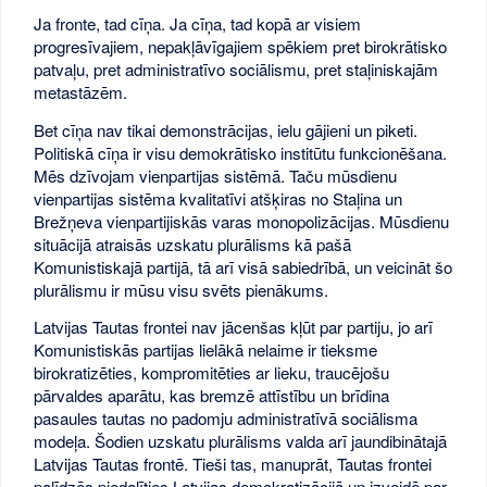
Ja fronte, tad cīņa. Ja cīņa, tad kopā ar visiem
progresīvajiem, nepakļāvīgajiem spēkiem pret birokrātisko
patvaļu, pret administratīvo sociālismu, pret staļiniskajām
metastāzēm.
Bet cīņa nav tikai demonstrācijas, ielu gājieni un piketi.
Politiskā cīņa ir visu demokrātisko institūtu funkcionēšana.
Mēs dzīvojam vienpartijas sistēmā. Taču mūsdienu
vienpartijas sistēma kvalitatīvi atšķiras no Staļina un
Brežņeva vienpartijiskās varas monopolizācijas. Mūsdienu
situācijā atraisās uzskatu plurālisms kā pašā
Komunistiskajā partijā, tā arī visā sabiedrībā, un veicināt šo
plurālismu ir mūsu visu svēts pienākums.
Latvijas Tautas frontei nav jācenšas kļūt par partiju, jo arī
Komunistiskās partijas lielākā nelaime ir tieksme
birokratizēties, kompromitēties ar lieku, traucējošu
pārvaldes aparātu, kas bremzē attīstību un brīdina
pasaules tautas no padomju administratīvā sociālisma
modeļa. Šodien uzskatu plurālisms valda arī jaundibinātajā
Latvijas Tautas frontē. Tieši tas, manuprāt, Tautas frontei
palīdzēs piedalīties Latvijas demokratizācijā un izveidē par