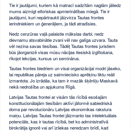
Tie ir jautājumi, kuriem kā matracī sadzītām naglām jāliedz
mums aizmigt eiforiskas apmierinātības miegā. Tie ir
jautājumi, kuri nepārtraukti jāizvirza Tautas frontes
ierindniekiem un ģenerāļiem, ja tādi atradīsies.
Nedz cenzūras vaļā palaistie mākslas darbi, nedz
dievnamu atsvabinātie zvani vēl nav galīga uzvara. Tauta
vēl nezina savas tiesības. Tādēļ Tautas frontes juristiem
būs jāorganizē visas mūsu nācijas tiesiskā izglītošana,
rīkojot lekcijas, kursus un seminārus.
Tautas frontes biedriem un visai organizācijai modri jāseko,
lai republikas pāreja uz saimniecisko aprēķinu tiktu reāli
izmantota. Jo izrādās, ka tam ir mazāk šķēršļu Maskavā
nekā nedrošība un apjukums Rīgā.
Latvijas Tautas frontei ar visām tās rīcībā esošajām
konstitucionālajām tiesībām aktīvi jāformē sabiedriskā
doma par revolucionāru Latvijas ekonomikas rakstura
maiņu. Latvijas Tautas frontei jāizmanto tas intelektuālais
potenciāls, kas ir tautas rīcībā, bet ko administratīvā
birokrātija ignorē vai arī izliekas neredzam brīdī, kad