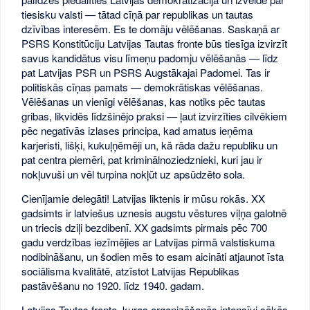
tiesisku valsti — tātad cīņā par republikas un tautas
dzīvības interesēm. Es te domāju vēlēšanas. Saskaņā ar
PSRS Konstitūciju Latvijas Tautas fronte būs tiesīga izvirzīt
savus kandidātus visu līmeņu padomju vēlēšanās — līdz
pat Latvijas PSR un PSRS Augstākajai Padomei. Tas ir
politiskās cīņas pamats — demokrātiskas vēlēšanas.
Vēlēšanas un vienīgi vēlēšanas, kas notiks pēc tautas
gribas, likvidēs līdzšinējo praksi — ļaut izvirzīties cilvēkiem
pēc negatīvās izlases principa, kad amatus ieņēma
karjeristi, lišķi, kukuļņēmēji un, kā rāda dažu republiku un
pat centra piemēri, pat kriminālnoziedznieki, kuri jau ir
nokļuvuši un vēl turpina nokļūt uz apsūdzēto sola.
Cienījamie delegāti! Latvijas liktenis ir mūsu rokās. XX
gadsimts ir latviešus uznesis augstu vēstures viļņa galotnē
un triecis dziļi bezdibenī. XX gadsimts pirmais pēc 700
gadu verdzības iezīmējies ar Latvijas pirmā valstiskuma
nodibināšanu, un šodien mēs to esam aicināti atjaunot īsta
sociālisma kvalitātē, atzīstot Latvijas Republikas
pastāvēšanu no 1920. līdz 1940. gadam.
Latvijas Tautas fronte, kuras organizēšanās intensīvi sākās