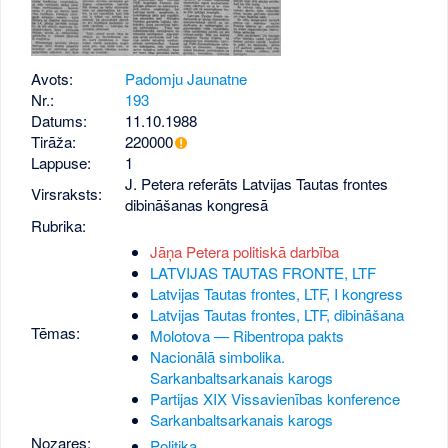
Avots:
Padomju Jaunatne
Nr.:
193
Datums:
11.10.1988
Tirāža:
220000
Lappuse:
1
J. Petera referāts Latvijas Tautas frontes
Virsraksts:
dibināšanas kongresā
Rubrika:
Jāņa Petera politiskā darbība
LATVIJAS TAUTAS FRONTE, LTF
Latvijas Tautas frontes, LTF, I kongress
Latvijas Tautas frontes, LTF, dibināšana
Tēmas:
Molotova — Ribentropa pakts
Nacionālā simbolika.
Sarkanbaltsarkanais karogs
Partijas XIX Vissavienības konference
Sarkanbaltsarkanais karogs
Nozares:
Politika