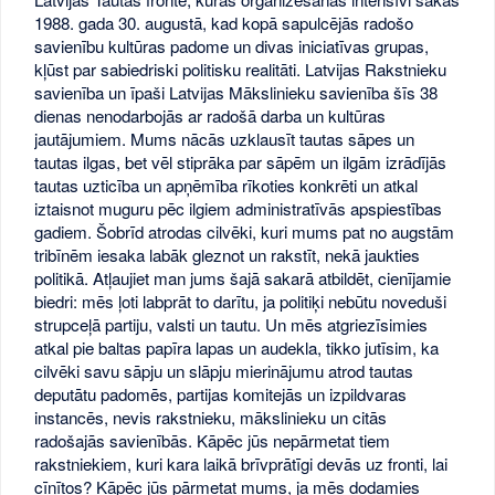
1988. gada 30. augustā, kad kopā sapulcējās radošo
savienību kultūras padome un divas iniciatīvas grupas,
kļūst par sabiedriski politisku realitāti. Latvijas Rakstnieku
savienība un īpaši Latvijas Mākslinieku savienība šīs 38
dienas nenodarbojās ar radošā darba un kultūras
jautājumiem. Mums nācās uzklausīt tautas sāpes un
tautas ilgas, bet vēl stiprāka par sāpēm un ilgām izrādījās
tautas uzticība un apņēmība rīkoties konkrēti un atkal
iztaisnot muguru pēc ilgiem administratīvās apspiestības
gadiem. Šobrīd atrodas cilvēki, kuri mums pat no augstām
tribīnēm iesaka labāk gleznot un rakstīt, nekā jaukties
politikā. Atļaujiet man jums šajā sakarā atbildēt, cienījamie
biedri: mēs ļoti labprāt to darītu, ja politiķi nebūtu noveduši
strupceļā partiju, valsti un tautu. Un mēs atgriezīsimies
atkal pie baltas papīra lapas un audekla, tikko jutīsim, ka
cilvēki savu sāpju un slāpju mierinājumu atrod tautas
deputātu padomēs, partijas komitejās un izpildvaras
instancēs, nevis rakstnieku, mākslinieku un citās
radošajās savienībās. Kāpēc jūs nepārmetat tiem
rakstniekiem, kuri kara laikā brīvprātīgi devās uz fronti, lai
cīnītos? Kāpēc jūs pārmetat mums, ja mēs dodamies