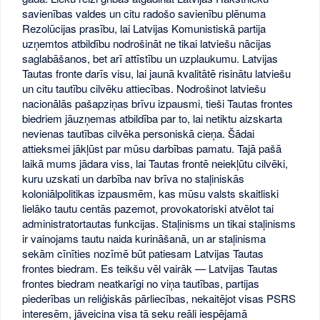
savienības valdes un citu radošo savienību plēnuma
Rezolūcijas prasību, lai Latvijas Komunistiskā partija
uzņemtos atbildību nodrošināt ne tikai latviešu nācijas
saglabāšanos, bet arī attīstību un uzplaukumu. Latvijas
Tautas fronte darīs visu, lai jaunā kvalitātē risinātu latviešu
un citu tautību cilvēku attiecības. Nodrošinot latviešu
nacionālās pašapziņas brīvu izpausmi, tieši Tautas frontes
biedriem jāuzņemas atbildība par to, lai netiktu aizskarta
nevienas tautības cilvēka personiskā cieņa. Šādai
attieksmei jākļūst par mūsu darbības pamatu. Tajā pašā
laikā mums jādara viss, lai Tautas frontē neiekļūtu cilvēki,
kuru uzskati un darbība nav brīva no staļiniskās
koloniālpolitikas izpausmēm, kas mūsu valsts skaitliski
lielāko tautu centās pazemot, provokatoriski atvēlot tai
administratortautas funkcijas. Staļinisms un tikai staļinisms
ir vainojams tautu naida kurināšanā, un ar staļinisma
sekām cīnīties nozīmē būt patiesam Latvijas Tautas
frontes biedram. Es teikšu vēl vairāk — Latvijas Tautas
frontes biedram neatkarīgi no viņa tautības, partijas
piederības un reliģiskās pārliecības, nekaitējot visas PSRS
interesēm, jāveicina visa tā seku reāli iespējamā