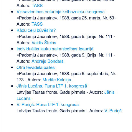
Autors:
TASS
Vissavienības ceturtajā kolhoznieku kongresā
«Padomju Jaunatne», 1988. gada 25. marts, Nr. 59
-
Autors:
TASS
Kādu ceļu būvēsim?
«Padomju Jaunatne», 1988. gada 9. jūnijs, Nr. 111
-
Autors:
Valdis Šteins
Individuālās lauku saimniecības Igaunijā
«Padomju Jaunatne», 1988. gada 9. jūnijs, Nr. 111
-
Autors:
Andrejs Bondars
Otrā tēvadēla bailes
«Padomju Jaunatne», 1988. gada 9. septembris, Nr.
173
- Autors:
Mudīte Kalniņa
Jānis Lucāns. Runa LTF 1. kongresā
Latvijas Tautas fronte. Gads pirmais - Autors:
Jānis
Lucāns
V. Puriņš. Runa LTF 1. kongresā
Latvijas Tautas fronte. Gads pirmais - Autors:
V. Puriņš