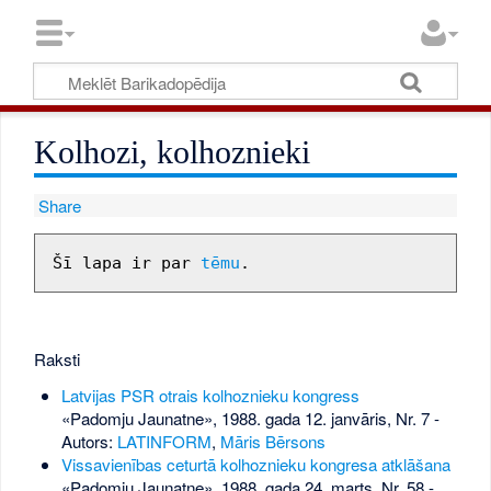
Kolhozi, kolhoznieki
Share
Šī lapa ir par 
tēmu
Raksti
Latvijas PSR otrais kolhoznieku kongress
«Padomju Jaunatne», 1988. gada 12. janvāris, Nr. 7
-
Autors:
LATINFORM
,
Māris Bērsons
Vissavienības ceturtā kolhoznieku kongresa atklāšana
«Padomju Jaunatne», 1988. gada 24. marts, Nr. 58
-