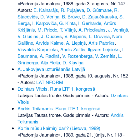
«Padomju Jaunatne», 1988. gada 3. augusts, Nr. 147
-
Autors:
E. Kalnarājs
,
R. Puļajeva
,
D. Gūtmane
,
R.
Stacēvičs
,
D. Vēriņa
,
B. Brūve
,
D. Zajaučkauska
,
S.
Berga
,
I. Karpoviča
,
G. Kinta
,
I. Gerharde
,
Artūrs
Krišjānis
,
M. Priede
,
T. Vītiņš
,
A. Priedkalns
,
J. Ventiņš
,
V. Glušins
,
J. Čudovs
,
V. Kleperis
,
L. Druviņa
,
Nora
Gailāne
,
Arvīds Kalme
,
A. Liepiņš
,
Artis Pabriks
,
Visvaldis Kurpnieks
,
Andis Zālītis
,
Ilgvars Lejnieks
,
I.
Baumane
,
A. Radiņš
,
V. Rozenberga
,
V. Zemītis
,
L.
Grīnberga
,
Aija Fleija
,
D. Kļaviņa
A. Jakovļeva uzturēšanās Latvijā
«Padomju Jaunatne», 1988. gada 10. augusts, Nr. 152
- Autors:
LATINFORM
Dzintars Vītols. Runa LTF 1. kongresā
Latvijas Tautas fronte. Gads pirmais - Autors:
Dzintars
Vītols
Andris Teikmanis. Runa LTF 1. kongresā
Latvijas Tautas fronte. Gads pirmais - Autors:
Andris
Teikmanis
Ko tie mūsu kaimiņ' dar'? (Lietuva, 1989)
«Padomju Jaunatne», 1989. gada 21. jūnijs, Nr. 118
-