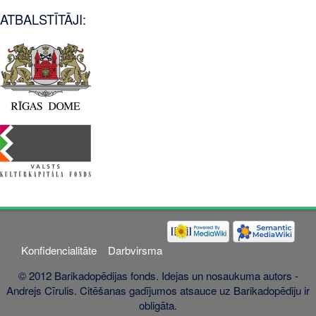
ATBALSTĪTĀJI:
Konfidencialitāte
Darbvirsma
© 2012 Barikadopēdijas fonds. Idejas un nosaukuma autors -
Andrejs Cīrulis. Citēšanas gadījumos atsauce uz Barikadopēdiju ir
obligāta.