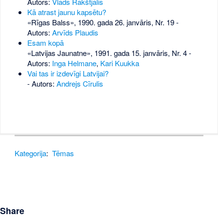
Autors:
Vlads Rakštjalis
Kā atrast jaunu kapsētu?
«Rīgas Balss», 1990. gada 26. janvāris, Nr. 19
-
Autors:
Arvīds Plaudis
Esam kopā
«Latvijas Jaunatne», 1991. gada 15. janvāris, Nr. 4
-
Autors:
Inga Helmane
,
Kari Kuukka
Vai tas ir izdevīgi Latvijai?
- Autors:
Andrejs Cīrulis
Kategorija
:
Tēmas
Share