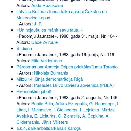
Autors:
Anda Rožukalne
Latvijas Kultūras fonda talkā apkopj Čakstes un
Meierovica kapus
- Autors:
J. P.
«Un neļaušu es mānīt savu tautu.»
«Padomju Jaunatne», 1988. gada 31. maijs, Nr. 104
-
Autors:
Dace Zvirbule
Šī diena
«Padomju Jaunatne», 1988. gada 16. jūnijs, Nr. 116
-
Autors:
Elita Veidemane
Pārdomas par Andreja Dripes priekšlasījumu Toronto
- Autors:
Nikolajs Bulmanis
Milzu 14. jūnija demonstrācija Rīgā
- Autors:
Pasaules Brīvo latviešu apvienība (PBLA)
Piemineklim jābūt!
«Padomju Jaunatne», 1988. gada 2. augusts, Nr. 146
-
Autors:
Benita Brila
,
Artūrs Ezergailis
,
G. Raudseps
,
I.
Lāce
,
I. Melngalve
,
I. Šteinbergs
,
I. Lejnieks
,
Mirdza
Avsjuka
,
E. Lielturks
,
G. Ziemelis
,
A. Čepkina
,
A.
Cildermanis
,
Jānis Vilisters
a.k.4, sarkanbaltsarkanais karogs