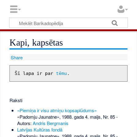
Kapi, kapsētas
Share
Šī lapa ir par 
tēmu
Raksti
«Piemiņa ir visu atmiņu kopsaplūdums»
«Padomju Jaunatne», 1988. gada 4. maijs, Nr. 85
-
Autors:
Andris Bergmanis
Latvijas Kultūras fondā
«Padomju Jaunatne», 1988. gada 4. maijs, Nr. 85
-