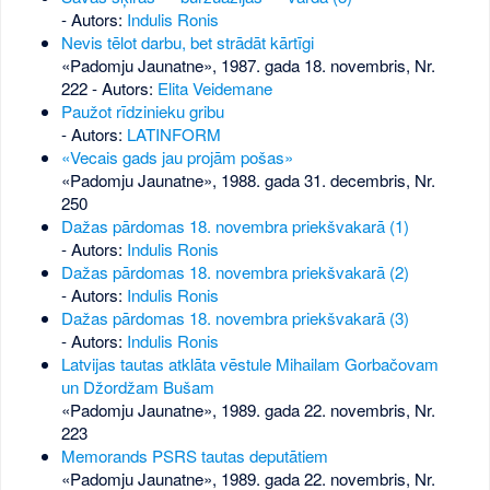
- Autors:
Indulis Ronis
Nevis tēlot darbu, bet strādāt kārtīgi
«Padomju Jaunatne», 1987. gada 18. novembris, Nr.
222
- Autors:
Elita Veidemane
Paužot rīdzinieku gribu
- Autors:
LATINFORM
«Vecais gads jau projām pošas»
«Padomju Jaunatne», 1988. gada 31. decembris, Nr.
250
Dažas pārdomas 18. novembra priekšvakarā (1)
- Autors:
Indulis Ronis
Dažas pārdomas 18. novembra priekšvakarā (2)
- Autors:
Indulis Ronis
Dažas pārdomas 18. novembra priekšvakarā (3)
- Autors:
Indulis Ronis
Latvijas tautas atklāta vēstule Mihailam Gorbačovam
un Džordžam Bušam
«Padomju Jaunatne», 1989. gada 22. novembris, Nr.
223
Memorands PSRS tautas deputātiem
«Padomju Jaunatne», 1989. gada 22. novembris, Nr.