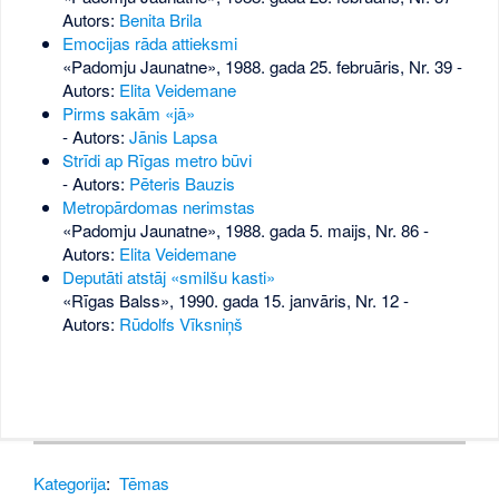
Autors:
Benita Brila
Emocijas rāda attieksmi
«Padomju Jaunatne», 1988. gada 25. februāris, Nr. 39
-
Autors:
Elita Veidemane
Pirms sakām «jā»
- Autors:
Jānis Lapsa
Strīdi ap Rīgas metro būvi
- Autors:
Pēteris Bauzis
Metropārdomas nerimstas
«Padomju Jaunatne», 1988. gada 5. maijs, Nr. 86
-
Autors:
Elita Veidemane
Deputāti atstāj «smilšu kasti»
«Rīgas Balss», 1990. gada 15. janvāris, Nr. 12
-
Autors:
Rūdolfs Vīksniņš
Kategorija
:
Tēmas