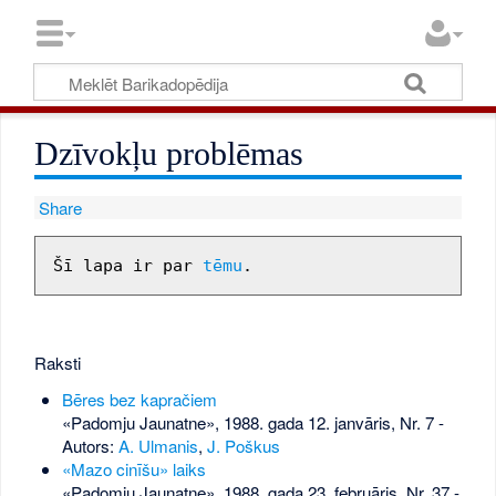
Dzīvokļu problēmas
Share
Šī lapa ir par 
tēmu
Raksti
Bēres bez kapračiem
«Padomju Jaunatne», 1988. gada 12. janvāris, Nr. 7
-
Autors:
A. Ulmanis
,
J. Poškus
«Mazo cinīšu» laiks
«Padomju Jaunatne», 1988. gada 23. februāris, Nr. 37
-