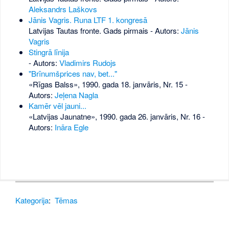
Aleksandrs Laškovs
Jānis Vagris. Runa LTF 1. kongresā
Latvijas Tautas fronte. Gads pirmais - Autors:
Jānis
Vagris
Stingrā līnija
- Autors:
Vladimirs Rudojs
"Brīnumšprices nav, bet..."
«Rīgas Balss», 1990. gada 18. janvāris, Nr. 15
-
Autors:
Jeļena Nagla
Kamēr vēl jauni...
«Latvijas Jaunatne», 1990. gada 26. janvāris, Nr. 16
-
Autors:
Ināra Egle
Kategorija
:
Tēmas