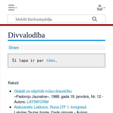
Divvalodība
Share
Šī lapa ir par 
tēmu
Raksti
Glabāt un stiprināt mūsu draudzību
«Padomju Jaunatne», 1988. gada 19. janvāris, Nr. 12
-
Autors:
LATINFORM
Aleksandrs Laškovs. Runa LTF 1. kongresā
Latvijas Tautas fronte. Gads pirmais - Autors: