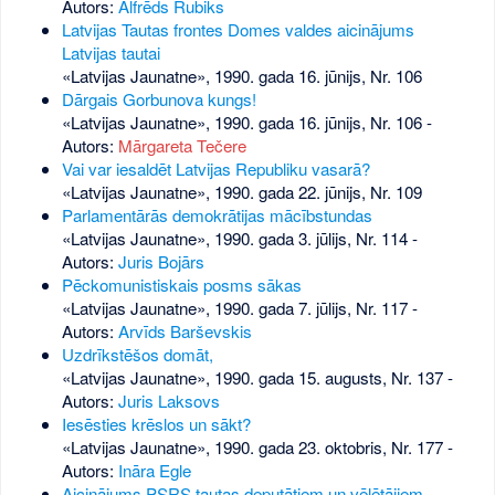
Autors:
Alfrēds Rubiks
Latvijas Tautas frontes Domes valdes aicinājums
Latvijas tautai
«Latvijas Jaunatne», 1990. gada 16. jūnijs, Nr. 106
Dārgais Gorbunova kungs!
«Latvijas Jaunatne», 1990. gada 16. jūnijs, Nr. 106
-
Autors:
Mārgareta Tečere
Vai var iesaldēt Latvijas Republiku vasarā?
«Latvijas Jaunatne», 1990. gada 22. jūnijs, Nr. 109
Parlamentārās demokrātijas mācībstundas
«Latvijas Jaunatne», 1990. gada 3. jūlijs, Nr. 114
-
Autors:
Juris Bojārs
Pēckomunistiskais posms sākas
«Latvijas Jaunatne», 1990. gada 7. jūlijs, Nr. 117
-
Autors:
Arvīds Barševskis
Uzdrīkstēšos domāt,
«Latvijas Jaunatne», 1990. gada 15. augusts, Nr. 137
-
Autors:
Juris Laksovs
Iesēsties krēslos un sākt?
«Latvijas Jaunatne», 1990. gada 23. oktobris, Nr. 177
-
Autors:
Ināra Egle
Aicinājums PSRS tautas deputātiem un vēlētājiem