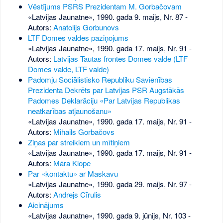
Vēstījums PSRS Prezidentam M. Gorbačovam
«Latvijas Jaunatne», 1990. gada 9. maijs, Nr. 87
-
Autors:
Anatolijs Gorbunovs
LTF Domes valdes paziņojums
«Latvijas Jaunatne», 1990. gada 17. maijs, Nr. 91
-
Autors:
Latvijas Tautas frontes Domes valde (LTF
Domes valde, LTF valde)
Padomju Sociālistisko Republiku Savienības
Prezidenta Dekrēts par Latvijas PSR Augstākās
Padomes Deklarāciju «Par Latvijas Republikas
neatkarības atjaunošanu»
«Latvijas Jaunatne», 1990. gada 17. maijs, Nr. 91
-
Autors:
Mihails Gorbačovs
Ziņas par streikiem un mītiņiem
«Latvijas Jaunatne», 1990. gada 17. maijs, Nr. 91
-
Autors:
Māra Kiope
Par «kontaktu» ar Maskavu
«Latvijas Jaunatne», 1990. gada 29. maijs, Nr. 97
-
Autors:
Andrejs Cīrulis
Aicinājums
«Latvijas Jaunatne», 1990. gada 9. jūnijs, Nr. 103
-