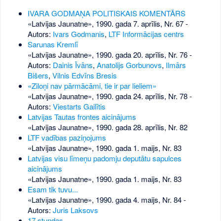
IVARA GODMAŅA POLITISKAIS KOMENTĀRS
«Latvijas Jaunatne», 1990. gada 7. aprīlis, Nr. 67
-
Autors:
Ivars Godmanis
,
LTF Informācijas centrs
Sarunas Kremlī
«Latvijas Jaunatne», 1990. gada 20. aprīlis, Nr. 76
-
Autors:
Dainis Īvāns
,
Anatolijs Gorbunovs
,
Ilmārs
Bišers
,
Vilnis Edvīns Bresis
«Ziloņi nav pārmācāmi, tie ir par lieliem»
«Latvijas Jaunatne», 1990. gada 24. aprīlis, Nr. 78
-
Autors:
Viestarts Gailītis
Latvijas Tautas frontes aicinājums
«Latvijas Jaunatne», 1990. gada 28. aprīlis, Nr. 82
LTF vadības paziņojums
«Latvijas Jaunatne», 1990. gada 1. maijs, Nr. 83
Latvijas visu līmeņu padomju deputātu sapulces
aicinājums
«Latvijas Jaunatne», 1990. gada 1. maijs, Nr. 83
Esam tik tuvu...
«Latvijas Jaunatne», 1990. gada 4. maijs, Nr. 84
-
Autors:
Juris Laksovs
17 stundas