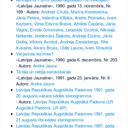
«Latvijas Jaunatne», 1990. gada 13. novembris, Nr.
189
- Autors:
Andrejs Cīrulis
,
Marina Kosteņecka
,
Jānis Peters
,
Valentīna Klibiķe
,
Andris Plotnieks
,
Ivars
Ķezbers
,
Vilnis Edvīns Bresis
,
Alfrēds Čepānis
,
Jānis
Vagris
,
Ervids Grinovskis
,
Leopolds Ozoliņš
,
Nikolajs
Neilands
,
Voldemārs Šļakota
,
Andrejs Eizāns
,
Jānis
Geiba
,
Viktors Avotiņš
,
Andrejs Dandzbergs
,
Rita
Kukaine
,
Aivars Bruss
,
Uldis Laucis
,
Ivars Strautiņš
Vai jaunas iezīmes?
«Latvijas Jaunatne», 1990. gada 6. decembris, Nr. 203
- Autors:
Andra Jauce
Tā bija un nebija sarokošanās
«Latvijas Jaunatne», 1991. gada 23. janvāris, Nr. 6
-
Autors:
Andra Jauce
Latvijas Republikas Augstākās Padomes 1991. gada
20. augusta vakara sēdes stenogramma
- Autors:
Latvijas Republikas Augstākā Padome (LR
Augstākā Padome, LR AP)
Latvijas Republikas Augstākās Padomes 1991. gada
21.augusta rīta sēdes stenogramma
Latvijas Republikas Augstākās Padomes 1991. gada