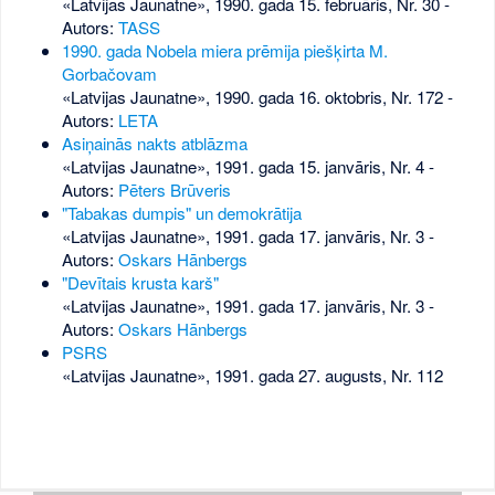
«Latvijas Jaunatne», 1990. gada 15. februāris, Nr. 30
-
Autors:
TASS
1990. gada Nobela miera prēmija piešķirta M.
Gorbačovam
«Latvijas Jaunatne», 1990. gada 16. oktobris, Nr. 172
-
Autors:
LETA
Asiņainās nakts atblāzma
«Latvijas Jaunatne», 1991. gada 15. janvāris, Nr. 4
-
Autors:
Pēters Brūveris
"Tabakas dumpis" un demokrātija
«Latvijas Jaunatne», 1991. gada 17. janvāris, Nr. 3
-
Autors:
Oskars Hānbergs
"Devītais krusta karš"
«Latvijas Jaunatne», 1991. gada 17. janvāris, Nr. 3
-
Autors:
Oskars Hānbergs
PSRS
«Latvijas Jaunatne», 1991. gada 27. augusts, Nr. 112