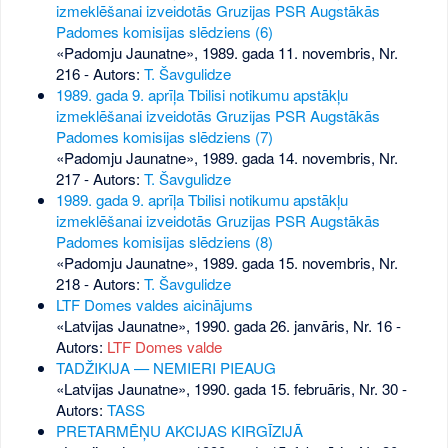
izmeklēšanai izveidotās Gruzijas PSR Augstākās
Padomes komisijas slēdziens (6)
«Padomju Jaunatne», 1989. gada 11. novembris, Nr.
216
- Autors:
T. Šavgulidze
1989. gada 9. aprīļa Tbilisi notikumu apstākļu
izmeklēšanai izveidotās Gruzijas PSR Augstākās
Padomes komisijas slēdziens (7)
«Padomju Jaunatne», 1989. gada 14. novembris, Nr.
217
- Autors:
T. Šavgulidze
1989. gada 9. aprīļa Tbilisi notikumu apstākļu
izmeklēšanai izveidotās Gruzijas PSR Augstākās
Padomes komisijas slēdziens (8)
«Padomju Jaunatne», 1989. gada 15. novembris, Nr.
218
- Autors:
T. Šavgulidze
LTF Domes valdes aicinājums
«Latvijas Jaunatne», 1990. gada 26. janvāris, Nr. 16
-
Autors:
LTF Domes valde
TADŽIKIJA — NEMIERI PIEAUG
«Latvijas Jaunatne», 1990. gada 15. februāris, Nr. 30
-
Autors:
TASS
PRETARMĒŅU AKCIJAS KIRGĪZIJĀ