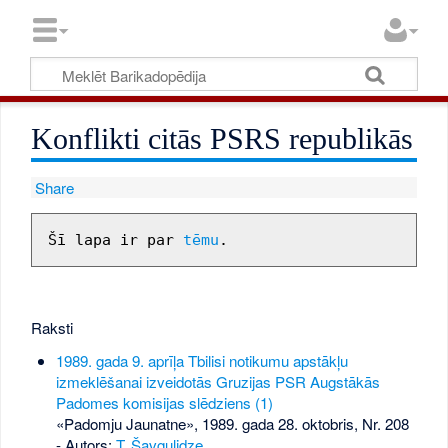
Konflikti citās PSRS republikās
Share
Šī lapa ir par 
tēmu
Raksti
1989. gada 9. aprīļa Tbilisi notikumu apstākļu
izmeklēšanai izveidotās Gruzijas PSR Augstākās
Padomes komisijas slēdziens (1)
«Padomju Jaunatne», 1989. gada 28. oktobris, Nr. 208
- Autors:
T. Šavgulidze