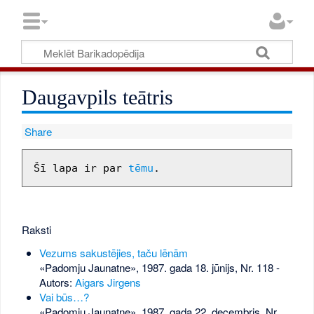
Daugavpils teātris
Share
Šī lapa ir par 
tēmu
Raksti
Vezums sakustējies, taču lēnām
«Padomju Jaunatne», 1987. gada 18. jūnijs, Nr. 118
-
Autors:
Aigars Jirgens
Vai būs…?
«Padomju Jaunatne», 1987. gada 22. decembris, Nr.